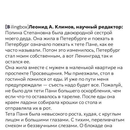
я
ж
у
р
н
[bilingbox]
Леонид А. Климов, научный редактор:
а
Полина Степановна была двоюродной сестрой
л
моего деда. Она жила в Петербурге и поехать в
и
Петербург означало поехать к тете Пане, как ее
с
часто называли. Потом это изменилось, Петербург
т
стал моим собственным, а вот Ленинград так и
и
остался ее.
к
Она жила вместе с мужем в маленькой квартире на
а
проспекте Просвещения. Мы приезжали, стол в
в
гостиной ломился от еды. И уже по пути меня
п
предупреждали — съесть надо будет все. Пожалуй,
е
не было для тети Пани большего оскорбления, чем
р
если что-то оставалось в тарелке. После еды она
е
краем ладони собирала крошки со стола и
в
отправляла их в рот.
о
Тета Паня была невысокого роста, худая, с круглым
д
лицом и большими глазами. С тихим, переливчатым
е
смехом и беззвучными слезами. О блокаде она
и