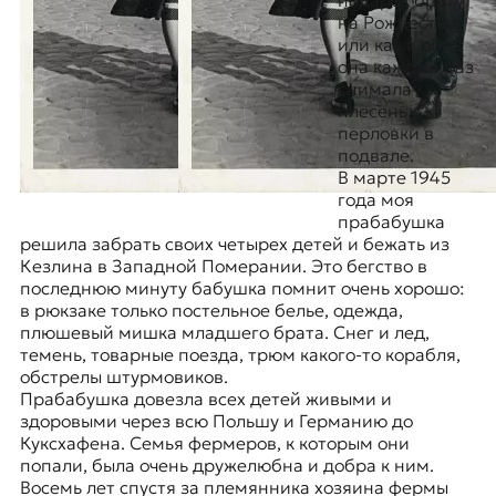
подарок брату
на Рождество,
или как в обед
она каждый раз
снимала
плесень с
перловки в
подвале.
В марте 1945
года моя
прабабушка
решила забрать своих четырех детей и бежать из
Кезлина
в Западной Померании. Это бегство в
последнюю минуту бабушка помнит очень хорошо:
в рюкзаке только постельное белье, одежда,
плюшевый мишка младшего брата. Снег и лед,
темень, товарные поезда, трюм какого-то корабля,
обстрелы штурмовиков.
Прабабушка довезла всех детей живыми и
здоровыми через всю Польшу и Германию до
Куксхафена. Семья фермеров, к которым они
попали, была очень дружелюбна и добра к ним.
Восемь лет спустя за племянника хозяина фермы