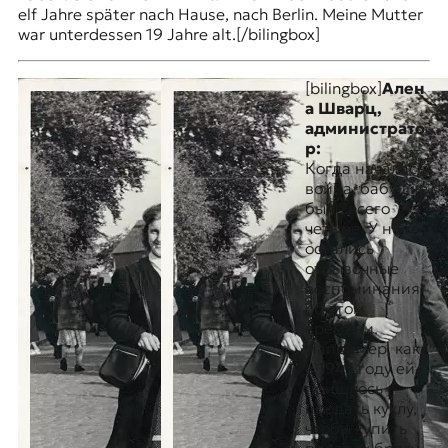
elf Jahre später nach Hause, nach Berlin. Meine Mutter
war unterdessen 19 Jahre alt.[/bilingbox]
[bilingbox]
Ален
а Шварц,
администрато
р:
Когда началась
война, бабушке
было всего
четыре. У нее
остались
отрывочные
воспоминания
об этом
времени.
Например, как
в 1943 году ей
пришлось
продать куклу,
чтобы купить