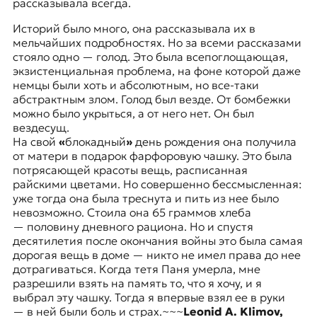
рассказывала всегда.
к
о
Историй было много, она рассказывала их в
н
мельчайших подробностях. Но за всеми рассказами
т
стояло одно — голод. Это была всепоглощающая,
е
экзистенциальная проблема, на фоне которой даже
к
немцы были хоть и абсолютным, но все-таки
с
абстрактным злом. Голод был везде. От бомбежки
т
можно было укрыться, а от него нет. Он был
е
вездесущ.
На свой
«
блокадный
»
день рождения она получила
от матери в подарок фарфоровую чашку. Это была
потрясающей красоты вещь, расписанная
райскими цветами. Но совершенно бессмысленная:
уже тогда она была треснута и пить из нее было
невозможно. Стоила она 65 граммов хлеба
— половину дневного рациона. Но и спустя
десятилетия после окончания войны это была самая
дорогая вещь в доме — никто не имел права до нее
дотрагиваться. Когда тетя Паня умерла, мне
разрешили взять на память то, что я хочу, и я
выбрал эту чашку. Тогда я впервые взял ее в руки
— в ней были боль и страх.~~~
Leonid A. Klimov,