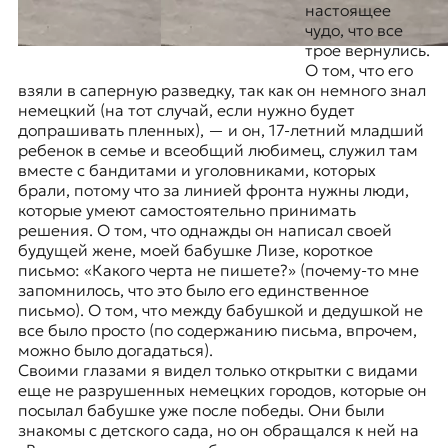
настоящее
чудо, что все
трое вернулись.
О том, что его
взяли в саперную разведку, так как он немного знал
немецкий (на тот случай, если нужно будет
допрашивать пленных), — и он, 17-летний младший
ребенок в семье и всеобщий любимец, служил там
вместе с бандитами и уголовниками, которых
брали, потому что за линией фронта нужны люди,
которые умеют самостоятельно принимать
решения. О том, что однажды он написал своей
будущей жене, моей бабушке Лизе, короткое
письмо: «Какого черта не пишете?» (почему-то мне
запомнилось, что это было его единственное
письмо). О том, что между бабушкой и дедушкой не
все было просто (по содержанию письма, впрочем,
можно было догадаться).
Своими глазами я видел только открытки с видами
еще не разрушенных немецких городов, которые он
посылал бабушке уже после победы. Они были
знакомы с детского сада, но он обращался к ней на