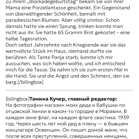
Zu ihrem „Blockadegeburtstag“ bekam sie von ihrer
Mama eine Porzellantasse geschenkt. Ein Gegenstand
von überwältigender Schönheit, bemalt mit
paradiesischen Blumen. Aber völlig sinnlos: Schon
damals hatte sie einen Sprung, trinken konnte man
nicht aus ihr. Sie hatte 65 Gramm Brot gekostet – eine
halbe Tagesration.
Doch selbst Jahrzehnte nach Kriegsende war sie das
wertvollste Stück im Haus, niemand durfte sie
berühren. Als Tante Panja starb, konnte ich mir
aussuchen, was sich haben wollte, und ich entschied
mich für die Tasse. Da nahm ich sie zum ersten Mal in
die Hand. Sie und die Angst und den Schmerz, den sie
barg.[/bilingbox]
[bilingbox]
Тамина Кучер, главный редактор:
На фотографии магазин моих деда и бабушки по
отцовской линии в каком-то городке в Моравии. В
каждом окне флаг, на каждом флаге свастика. 1939
год. Через шесть лет мой дед в плену — в бывшем
концлагере Освенцим. Он пишет домой жене, что
после всех преступлений, совершенных немцами,