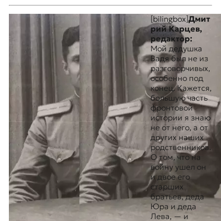
[bilingbox]
Дмит
рий Карцев,
редактор:
Мой дедушка
Вадя был не из
разговорчивых,
особенно под
конец. Кажется,
большую часть
фронтовой
истории я знаю
не от него, а от
других наших
родственников.
О том, что на
войну ушел он
и двое его
старших
братьев, деда
Юра и деда
Лева, — и