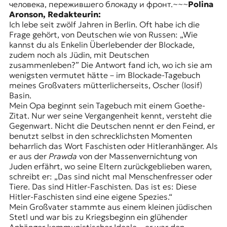
человека, пережившего блокаду и фронт.~~~
Polina
Aronson, Redakteurin:
Ich lebe seit zwölf Jahren in Berlin. Oft habe ich die
Frage gehört, von Deutschen wie von Russen: „Wie
kannst du als Enkelin Überlebender der Blockade,
zudem noch als Jüdin, mit Deutschen
zusammenleben?” Die Antwort fand ich, wo ich sie am
wenigsten vermutet hätte – im Blockade-Tagebuch
meines Großvaters mütterlicherseits, Oscher (Iosif)
Basin.
Mein Opa beginnt sein Tagebuch mit einem Goethe-
Zitat. Nur wer seine Vergangenheit kennt, versteht die
Gegenwart. Nicht die Deutschen nennt er den Feind, er
benutzt selbst in den schrecklichsten Momenten
beharrlich das Wort Faschisten oder Hitleranhänger. Als
er aus der
Prawda
von der Massenvernichtung von
Juden erfährt, wo seine Eltern zurückgeblieben waren,
schreibt er: „Das sind nicht mal Menschenfresser oder
Tiere. Das sind Hitler-Faschisten. Das ist es: Diese
Hitler-Faschisten sind eine eigene Spezies.“
Mein Großvater stammte aus einem kleinen jüdischen
Stetl und war bis zu Kriegsbeginn ein glühender