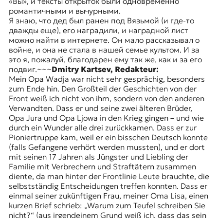
«Вы», и тексты открыток были одновременно
романтичными и вычурными.
Я знаю, что дед был ранен под Вязьмой (и где-то
дважды еще), его наградили, и наградной лист
можно найти в интернете. Он мало рассказывал о
войне, и она не стала в нашей семье культом. И за
это я, пожалуй, благодарен ему так же, как и за его
подвиг.~~~
Dmitry Kartsev, Redakteur:
Mein Opa Wadja war nicht sehr gesprächig, besonders
zum Ende hin. Den Großteil der Geschichten von der
Front weiß ich nicht von ihm, sondern von den anderen
Verwandten. Dass er und seine zwei älteren Brüder,
Opa Jura und Opa Ljowa in den Krieg gingen – und wie
durch ein Wunder alle drei zurückkamen. Dass er zur
Pioniertruppe kam, weil er ein bisschen Deutsch konnte
(falls Gefangene verhört werden mussten), und er dort
mit seinen 17 Jahren als Jüngster und Liebling der
Familie mit Verbrechern und Straftätern zusammen
diente, da man hinter der Frontlinie Leute brauchte, die
selbstständig Entscheidungen treffen konnten. Dass er
einmal seiner zukünftigen Frau, meiner Oma Lisa, einen
kurzen Brief schrieb: „Warum zum Teufel schreiben Sie
nicht?“ (aus irgendeinem Grund weiß ich, dass das sein