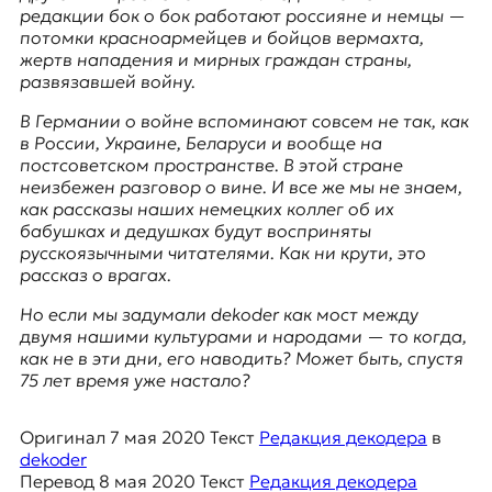
E
редакции бок о бок работают россияне и немцы —
K
потомки красноармейцев и бойцов вермахта,
жертв нападения и мирных граждан страны,
O
развязавшей войну.
В Германии о войне вспоминают совсем не так, как
D
в России, Украине, Беларуси и вообще на
постсоветском пространстве. В этой стране
E
неизбежен разговор о вине. И все же мы не знаем,
как рассказы наших немецких коллег об их
R
бабушках и дедушках будут восприняты
русскоязычными читателями. Как ни крути, это
рассказ о врагах.
Е
в
Но если мы задумали dekoder как мост между
р
двумя нашими культурами и народами — то когда,
о
как не в эти дни, его наводить? Может быть, спустя
п
75 лет время уже настало?
е
й
с
Оригинал
7 мая 2020
Текст
Редакция декодера
в
к
dekoder
а
Перевод
8 мая 2020
Текст
Редакция декодера