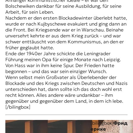
Anhänger kommunistischer Ideale – er war den
Bolschewiken dankbar für seine Ausbildung, für seine
Arbeit, für sein Leben.
Nachdem er den ersten Blockadewinter überlebt hatte,
wurde er nach Kujbyschewe evakuiert und ging dann an
die Front. Bei Kriegsende war er in Warschau. Beinahe
unversehrt kehrte er aus dem Krieg zurück – und war
schwer enttäuscht von dem Kommunismus, an den er
früher geglaubt hatte.
Ende der 1940er Jahre schickte die Leningrader
Führung meinen Opa für einige Monate nach Leipzig.
Von Hass war in ihm keine Spur. Der Frieden hatte
begonnen – und das war sein einziger Wunsch.
Wenn selbst mein Großvater als Überlebender der
Blockade und des Kriegs zwischen Deutschen und Nazis
unterschieden hat, dann sollte ich das doch wohl erst
recht können. Alles andere wäre undankbar – ihm
gegenüber und gegenüber dem Land, in dem ich lebe.
[/bilingbox]
[bilingbox]
Фрид
ерике