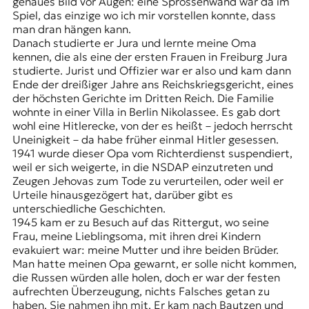
genaues Bild vor Augen: eine Sprossenwand war da im
Spiel, das einzige wo ich mir vorstellen konnte, dass
man dran hängen kann.
Danach studierte er Jura und lernte meine Oma
kennen, die als eine der ersten Frauen in Freiburg Jura
studierte. Jurist und Offizier war er also und kam dann
Ende der dreißiger Jahre ans Reichskriegsgericht, eines
der höchsten Gerichte im Dritten Reich. Die Familie
wohnte in einer Villa in Berlin Nikolassee. Es gab dort
wohl eine Hitlerecke, von der es heißt – jedoch herrscht
Uneinigkeit – da habe früher einmal Hitler gesessen.
1941 wurde dieser Opa vom Richterdienst suspendiert,
weil er sich weigerte, in die NSDAP einzutreten und
Zeugen Jehovas zum Tode zu verurteilen, oder weil er
Urteile hinausgezögert hat, darüber gibt es
unterschiedliche Geschichten.
1945 kam er zu Besuch auf das Rittergut, wo seine
Frau, meine Lieblingsoma, mit ihren drei Kindern
evakuiert war: meine Mutter und ihre beiden Brüder.
Man hatte meinen Opa gewarnt, er solle nicht kommen,
die Russen würden alle holen, doch er war der festen
aufrechten Überzeugung, nichts Falsches getan zu
haben. Sie nahmen ihn mit. Er kam nach Bautzen und