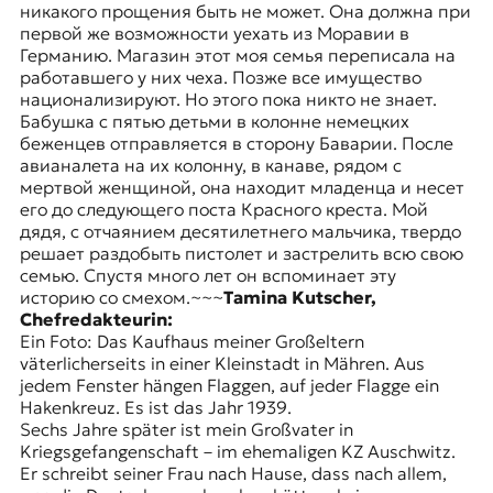
никакого прощения быть не может. Она должна при
первой же возможности уехать из Моравии в
Германию. Магазин этот моя семья переписала на
работавшего у них чеха. Позже все имущество
национализируют. Но этого пока никто не знает.
Бабушка с пятью детьми в колонне немецких
беженцев отправляется в сторону Баварии. После
авианалета на их колонну, в канаве, рядом с
мертвой женщиной, она находит младенца и несет
его до следующего поста Красного креста. Мой
дядя, с отчаянием десятилетнего мальчика, твердо
решает раздобыть пистолет и застрелить всю свою
семью. Спустя много лет он вспоминает эту
историю со смехом.~~~
Tamina Kutscher,
Chefredakteurin:
Ein Foto: Das Kaufhaus meiner Großeltern
väterlicherseits in einer Kleinstadt in Mähren. Aus
jedem Fenster hängen Flaggen, auf jeder Flagge ein
Hakenkreuz. Es ist das Jahr 1939.
Sechs Jahre später ist mein Großvater in
Kriegsgefangenschaft – im ehemaligen KZ Auschwitz.
Er schreibt seiner Frau nach Hause, dass nach allem,