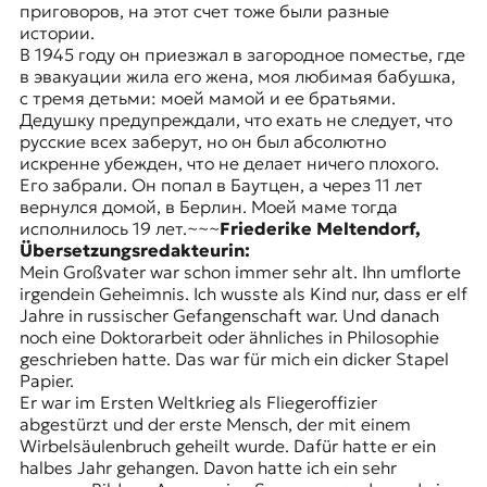
приговоров, на этот счет тоже были разные
истории.
В 1945 году он приезжал в загородное поместье, где
в эвакуации жила его жена, моя любимая бабушка,
с тремя детьми: моей мамой и ее братьями.
Дедушку предупреждали, что ехать не следует, что
русские всех заберут, но он был абсолютно
искренне убежден, что не делает ничего плохого.
Его забрали. Он попал в Баутцен, а через 11 лет
вернулся домой, в Берлин. Моей маме тогда
исполнилось 19 лет.~~~
Friederike Meltendorf,
Übersetzungsredakteurin:
Mein Großvater war schon immer sehr alt. Ihn umflorte
irgendein Geheimnis. Ich wusste als Kind nur, dass er elf
Jahre in russischer Gefangenschaft war. Und danach
noch eine Doktorarbeit oder ähnliches in Philosophie
geschrieben hatte. Das war für mich ein dicker Stapel
Papier.
Er war im Ersten Weltkrieg als Fliegeroffizier
abgestürzt und der erste Mensch, der mit einem
Wirbelsäulenbruch geheilt wurde. Dafür hatte er ein
halbes Jahr gehangen. Davon hatte ich ein sehr