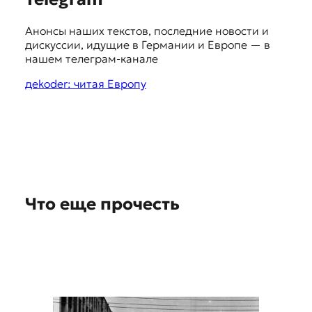
u
Анонсы наших текстов, последние новости и
g
дискуссии, идущие в Германии и Европе — в
g
нашем телеграм-канале
e
дekoder: читая Европу
s
t
i
o
n
Что еще прочесть
s