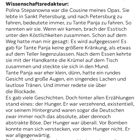
Wissenschaftsredakteur:
Polina Stepanowna war die Cousine meines Opas. Sie
lebte in Sankt Petersburg, und nach Petersburg zu
fahren, bedeutete immer, zu Tante Panja zu fahren. So
nannten wir sie. Wenn wir kamen, brach der Esstisch
unter den Köstlichkeiten zusammen. Schon auf dem
Weg hatte man mir gesagt: Es wird aufgegessen! Es
gab für Tante Panja keine größere Kränkung, als etwas
auf dem Teller liegenzulassen. Nach dem Essen kehrte
sie mit der Handkante die Krümel auf dem Tisch
zusammen und steckte sie sich in den Mund.
Tante Panja war eher klein, dünn, hatte ein rundes
Gesicht und große Augen, ein singendes Lachen und
lautlose Tränen. Und immer redete sie über
die Blockade.
Es gab viele Geschichten. Doch hinter allen Erzählungen
stand eines: der Hunger. Er war verzehrend, existentiell,
vor seinem Hintergrund waren sogar die Deutschen
zwar immer noch das absolute, aber dennoch
abstrakte Böse. Der Hunger war überall. Vor Bomben
konnte man sich verstecken, vor dem Hunger nicht. Er
war allgegenwärtig.