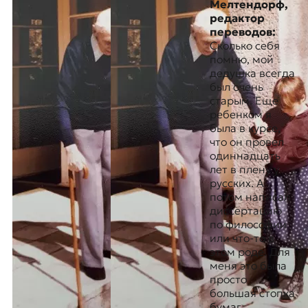
Мелтендорф,
редактор
переводов:
Сколько себя
помню, мой
дедушка всегда
был очень
старым. Еще
ребенком я
была в курсе,
что он провел
одиннадцать
лет в плену у
русских. А
потом написал
диссертацию
по философии
или что-то в
этом роде. Для
меня это была
просто
большая стопка
бумаг.