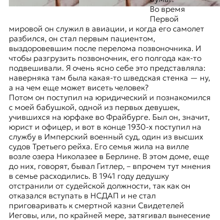
Во время
Первой
мировой он служил в авиации, и когда его самолет
разбился, он стал первым пациентом,
выздоровевшим после перелома позвоночника. И
чтобы разгрузить позвоночник, его полгода как-то
подвешивали. Я очень ясно себе это представляла:
наверняка там была какая-то шведская стенка — ну,
а на чем еще может висеть человек?
Потом он поступил на юридический и познакомился
с моей бабушкой, одной из первых девушек,
учившихся на юрфаке во Фрайбурге. Был он, значит,
юрист и офицер, и вот в конце 1930-х поступил на
службу в Имперский военный суд, один из высших
судов Третьего рейха. Его семья жила на вилле
возле озера Николазее в Берлине. В этом доме, еще
до них, говорят, бывал Гитлер, – впрочем тут мнения
в семье расходились. В 1941 году дедушку
отстранили от судейской должности, так как он
отказался вступать в НСДАП и не стал
приговаривать к смертной казни Свидетелей
Иеговы
, или, по крайней мере, затягивал вынесение