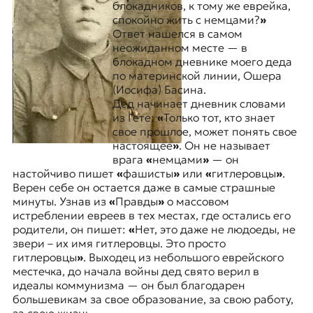
блокадников, к тому же еврейка,
спокойно жить с немцами?
»
Ответ нашелся в самом
неожиданном месте — в
блокадном дневнике моего деда
по материнской линии, Ошера
(Иосифа) Басина.
Дед начинает дневник словами
из Гете:
«
Только тот, кто знает
свое прошлое, может понять свое
настоящее
»
. Он не называет
врага
«
немцами
»
— он
настойчиво пишет
«
фашисты
»
или
«
гитлеровцы
»
.
Верен себе он остается даже в самые страшные
минуты. Узнав из
«
Правды
»
о массовом
истреблении евреев в тех местах, где остались его
родители, он пишет:
«
Нет, это даже не людоеды, не
звери – их имя гитлеровцы. Это просто
гитлеровцы
»
. Выходец из небольшого еврейского
местечка, до начала войны дед свято верил в
идеалы коммунизма — он был благодарен
большевикам за свое образование, за свою работу,