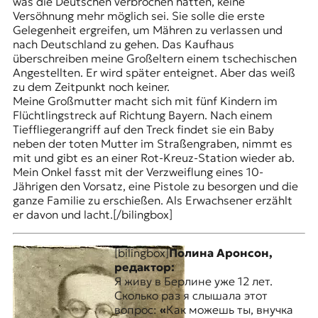
was die Deutschen verbrochen hätten, keine
Versöhnung mehr möglich sei. Sie solle die erste
Gelegenheit ergreifen, um Mähren zu verlassen und
nach Deutschland zu gehen. Das Kaufhaus
überschreiben meine Großeltern einem tschechischen
Angestellten. Er wird später enteignet. Aber das weiß
zu dem Zeitpunkt noch keiner.
Meine Großmutter macht sich mit fünf Kindern im
Flüchtlingstreck auf Richtung Bayern. Nach einem
Tieffliegerangriff auf den Treck findet sie ein Baby
neben der toten Mutter im Straßengraben, nimmt es
mit und gibt es an einer Rot-Kreuz-Station wieder ab.
Mein Onkel fasst mit der Verzweiflung eines 10-
Jährigen den Vorsatz, eine Pistole zu besorgen und die
ganze Familie zu erschießen. Als Erwachsener erzählt
er davon und lacht.[/bilingbox]
[bilingbox]
Полина Аронсон,
редактор:
Я живу в Берлине уже 12 лет.
Сколько раз я слышала этот
вопрос:
«
Как можешь ты, внучка