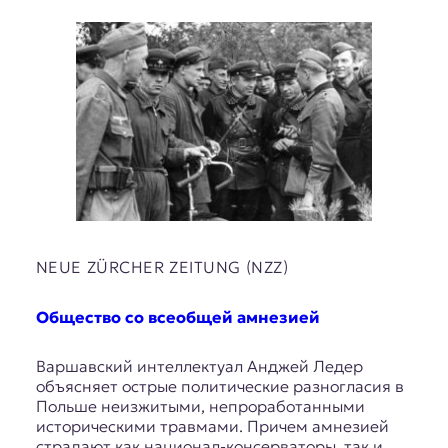
NEUE ZÜRCHER ZEITUNG (NZZ)
Общество со всеобщей амнезией
Варшавский интеллектуал Анджей Ледер
объясняет острые политические разногласия в
Польше неизжитыми, непроработанными
историческими травмами. Причем амнезией
страдают как национал-консерваторы, так и