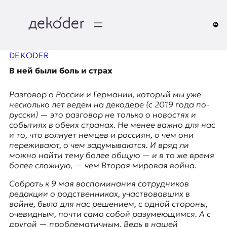
Перейти
к
содержимому
д
DEKODER
e
В ней были боль и страх
k
Разговор о России и Германии, который мы уже
o
несколько лет ведем на декодере (с 2019 года по-
русски) — это разговор не только о новостях и
d
событиях в обеих странах. Не менее важно для нас
и то, что волнует немцев и россиян, о чем они
e
переживают, о чем задумываются. И вряд ли
можно найти тему более общую — и в то же время
r
более сложную, — чем Вторая мировая война.
|
Собрать к 9 мая воспоминания сотрудников
редакции о родственниках, участвовавших в
D
войне, было для нас решением, с одной стороны,
очевидным, почти само собой разумеющимся. А с
другой — проблематичным. Ведь в нашей