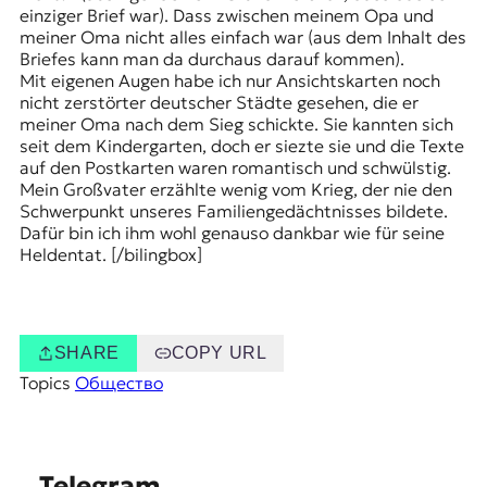
einziger Brief war). Dass zwischen meinem Opa und
meiner Oma nicht alles einfach war (aus dem Inhalt des
Briefes kann man da durchaus darauf kommen).
Mit eigenen Augen habe ich nur Ansichtskarten noch
nicht zerstörter deutscher Städte gesehen, die er
meiner Oma nach dem Sieg schickte. Sie kannten sich
seit dem Kindergarten, doch er siezte sie und die Texte
auf den Postkarten waren romantisch und schwülstig.
Mein Großvater erzählte wenig vom Krieg, der nie den
Schwerpunkt unseres Familiengedächtnisses bildete.
Dafür bin ich ihm wohl genauso dankbar wie für seine
Heldentat. [/bilingbox]
SHARE
COPY URL
Topics
Общество
S
Telegram