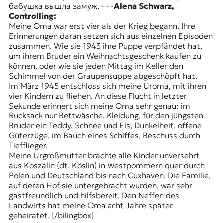
бабушка вышла замуж.~~~
Alena Schwarz,
Controlling:
Meine Oma war erst vier als der Krieg begann. Ihre
Erinnerungen daran setzen sich aus einzelnen Episoden
zusammen. Wie sie 1943 ihre Puppe verpfändet hat,
um ihrem Bruder ein Weihnachtsgeschenk kaufen zu
können, oder wie sie jeden Mittag im Keller den
Schimmel von der Graupensuppe abgeschöpft hat.
Im März 1945 entschloss sich meine Uroma, mit ihren
vier Kindern zu fliehen. An diese Flucht in letzter
Sekunde erinnert sich meine Oma sehr genau: im
Rucksack nur Bettwäsche, Kleidung, für den jüngsten
Bruder ein Teddy. Schnee und Eis, Dunkelheit, offene
Güterzüge, im Bauch eines Schiffes, Beschuss durch
Tiefflieger.
Meine Urgroßmutter brachte alle Kinder unversehrt
aus Koszalin (dt. Köslin) in Westpommern quer durch
Polen und Deutschland bis nach Cuxhaven. Die Familie,
auf deren Hof sie untergebracht wurden, war sehr
gastfreundlich und hilfsbereit. Den Neffen des
Landwirts hat meine Oma acht Jahre später
geheiratet. [/bilingbox]