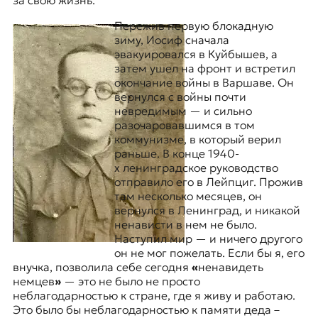
за свою жизнь.
Пережив первую блокадную
зиму, Иосиф сначала
эвакуировался в Куйбышев, а
затем ушел на фронт и встретил
окончание войны в Варшаве. Он
вернулся с войны почти
невредимым — и сильно
разочаровавшимся в том
коммунизме, в который верил
раньше. В конце 1940-
х ленинградское руководство
отправило его в Лейпциг. Прожив
там несколько месяцев, он
вернулся в Ленинград, и никакой
ненависти в нем не было.
Наступил мир — и ничего другого
он не мог пожелать. Если бы я, его
внучка, позволила себе сегодня
«
ненавидеть
немцев
»
— это не было не просто
неблагодарностью к стране, где я живу и работаю.
Это было бы неблагодарностью к памяти деда –