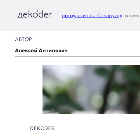
Перейти
к
содержимому
по-русски і па-беларуску
главн
д
e
АВТОР
k
Алексей Антипович
o
d
e
r
|
D
DEKODER