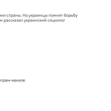
рии страны. Но украинцы помнят борьбу
ам рассказал украинский социолог
еграм-канале