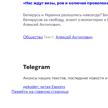
E
«Нас ждут визы, ров и колючая проволок
K
Беларусь и Украина разошлись навсегда? Бе
O
беларусов за свободу, знают о волонтерах и
Алексей Антипович.
D
E
Общество
Текст:
Алексей Антипович
R
Е
S
в
Telegram
р
u
о
Анонсы наших текстов, последние новости и
g
п
е
дekoder: читая Европу
g
й
Перейти на главную страницу
e
с
к
s
а