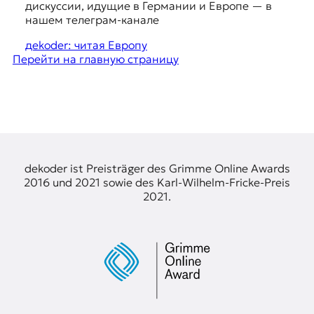
g
я
дискуссии, идущие в Германии и Европе — в
ж
g
нашем телеграм-канале
у
e
дekoder: читая Европу
р
Перейти на главную страницу
н
s
а
t
л
и
i
с
o
т
и
n
к
s
dekoder ist Preisträger des Grimme Online Awards
а
2016 und 2021 sowie des Karl-Wilhelm-Fricke-Preis
в
2021.
п
е
р
е
в
о
д
е
и