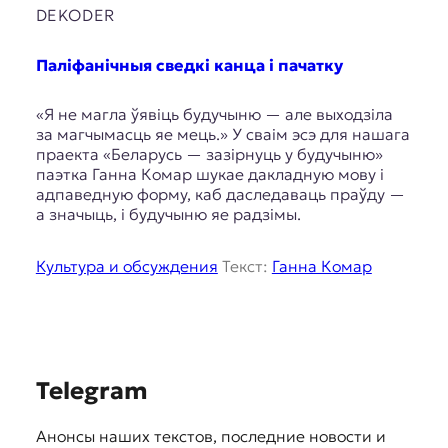
E
DEKODER
K
Паліфанічныя сведкі канца і пачатку
O
D
«Я не магла ўявіць будучыню — але выходзіла
за магчымасць яе мець.» У сваім эсэ для нашага
E
праекта «Беларусь — зазірнуць у будучыню»
паэтка Ганна Комар шукае дакладную мову і
R
адпаведную форму, каб даследаваць праўду —
а значыць, і будучыню яе радзімы.
Е
Культура и обсуждения
Текст:
Ганна Комар
в
р
о
п
е
й
S
Telegram
с
к
u
а
Анонсы наших текстов, последние новости и