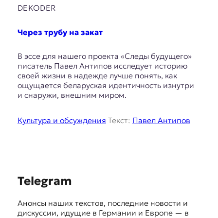
E
DEKODER
K
Через трубу на закат
O
D
В эссе для нашего проекта «Следы будущего»
писатель Павел Антипов исследует историю
E
своей жизни в надежде лучше понять, как
ощущается беларуская идентичность изнутри
R
и снаружи, внешним миром.
Культура и обсуждения
Текст:
Павел Антипов
Е
в
р
о
п
е
S
Telegram
й
с
u
к
Анонсы наших текстов, последние новости и
g
а
дискуссии, идущие в Германии и Европе — в