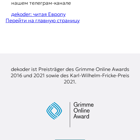
я
g
нашем телеграм-канале
ж
e
у
дekoder: читая Европу
р
Перейти на главную страницу
s
н
t
а
л
i
и
o
с
т
n
и
s
dekoder ist Preisträger des Grimme Online Awards
к
2016 und 2021 sowie des Karl-Wilhelm-Fricke-Preis
а
2021.
в
п
е
р
е
в
о
д
е
и