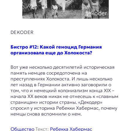
E
K
O
DEKODER
D
E
Бистро #12: Какой геноцид Германия
организовала еще до Холокоста?
R
Вот уже несколько десятилетий историческая
память немцев сосредоточена на
Е
преступлениях Холокоста. И лишь несколько
в
лет назад в Германии активно заговорили о
р
том, что и немецкий колониализм конца XIX –
о
начала XX веков никак не отнесешь к «славным
п
страницам» истории страны. «Декодер»
е
спросил у историка Ребекки Хабермаc, почему
й
немцы снова вспомнили о нем.
с
к
а
Общество
Текст:
Ребекка Хабермас