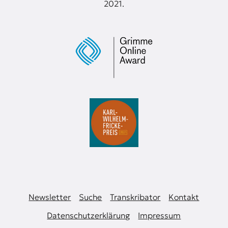
2021.
к
о
н
т
е
к
с
т
е
Newsletter
Suche
Transkribator
Kontakt
Datenschutzerklärung
Impressum