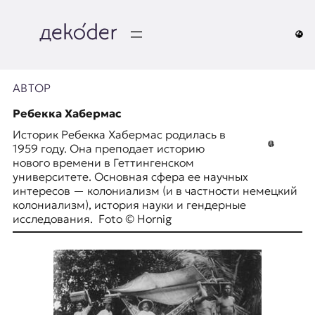
Перейти
к
содержимому
д
e
АВТОР
k
Ребекка Хабермас
Историк Ребекка Хабермас родилась в
o
1959 году. Она преподает историю
нового времени в Геттингенском
d
университете. Основная сфера ее научных
интересов — колониализм (и в частности немецкий
e
колониализм), история науки и гендерные
исследования. Foto © Hornig
r
|
D