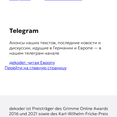
я
ж
у
р
н
а
S
Telegram
л
u
и
Анонсы наших текстов, последние новости и
с
g
дискуссии, идущие в Германии и Европе — в
т
g
нашем телеграм-канале
и
к
e
дekoder: читая Европу
а
Перейти на главную страницу
s
в
п
t
е
i
р
е
o
в
n
о
д
s
dekoder ist Preisträger des Grimme Online Awards
е
2016 und 2021 sowie des Karl-Wilhelm-Fricke-Preis
и