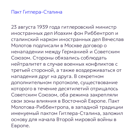
E
K
Пакт Гитлера–Сталина
O
23 августа 1939 года гитлеровский министр
иностранных дел Иоахим фон Риббентроп и
D
сталинский нарком иностранных дел Вячеслав
Молотов подписали в Москве договор о
E
ненападении между Германией и Советским
Союзом. Стороны обязались соблюдать
R
нейтралитет в случае военных конфликтов с
третьей стороной, а также воздерживаться от
нападения друг на друга. В секретном
Е
дополнительном протоколе, существование
в
которого в течение десятилетий отрицалось
р
Советским Союзом, оба режима закрепляли
о
свои зоны влияния в Восточной Европе. Пакт
п
Молотова-Риббентропа, в западной традиции
е
именуемый пактом Гитлера-Сталина, заложил
й
основу для начала Второй мировой войны в
с
Европе.
к
а