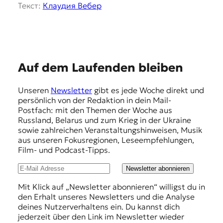
я
Текст:
Клаудия Вебер
ж
у
р
н
а
л
E
Auf dem Laufenden bleiben
и
m
с
Unseren
Newsletter
gibt es jede Woche direkt und
т
p
persönlich von der Redaktion in dein Mail-
и
f
Postfach: mit den Themen der Woche aus
к
Russland, Belarus und zum Krieg in der Ukraine
а
e
sowie zahlreichen Veranstaltungshinweisen, Musik
в
h
aus unseren Fokusregionen, Leseempfehlungen,
п
Film- und Podcast-Tipps.
е
l
р
u
Newsletter abonnieren
е
в
n
Mit Klick auf „Newsletter abonnieren“ willigst du in
о
den Erhalt unseres Newsletters und die Analyse
g
д
deines Nutzerverhaltens ein. Du kannst dich
е
e
jederzeit über den Link im Newsletter wieder
и