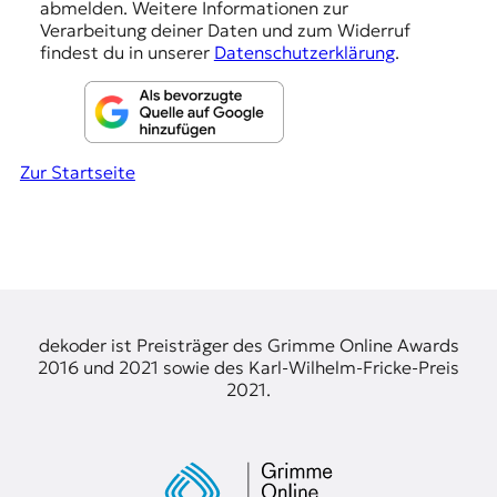
abmelden. Weitere Informationen zur
n
к
Verarbeitung deiner Daten und zum Widerruf
о
findest du in unserer
Datenschutzerklärung
.
н
т
е
к
с
Zur Startseite
т
е
dekoder ist Preisträger des Grimme Online Awards
2016 und 2021 sowie des Karl-Wilhelm-Fricke-Preis
2021.