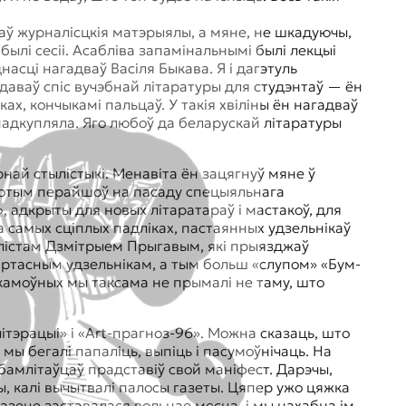
аў журналісцкія матэрыялы, а мяне, не шкадуючы,
былі сесіі. Асабліва запамінальнымі былі лекцыі
асці нагадваў Васіля Быкава. Я і дагэтуль
 даваў спіс вучэбнай літаратуры для студэнтаў — ён
ах, кончыкамі пальцаў. У такія хвіліны ён нагадваў
падкупляла. Яго любоў да беларускай літаратуры
 потым перайшоў на пасаду спецыяльнага
, адкрыты для новых літаратараў і мастакоў, для
Па самых сціплых падліках, пастаянных удзельнікаў
уалістам Дзмітрыем Прыгавым, які прыязджаў
вартасным удзельнікам, а тым больш «слупом» «Бум-
скамоўных мы таксама не прымалі не таму, што
тэрацыі» і «Art-прагноз-96». Можна сказаць, што
мы бегалі папаліць, выпіць і пасумоўнічаць. На
бамлітаўцаў прадставіў свой маніфест. Дарэчы,
, калі вычытвалі палосы газеты. Цяпер ужо цяжка
 газеце заставалася вольнае месца, і мы нахабна ім