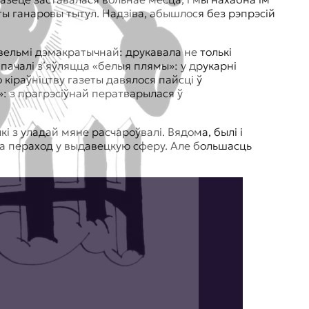
эты ганаровы тытул. Надзіва, абышлося без рэпрэсій
 вельмі дэмакратычнай: друкавала не толькі
пачалі з’яўляцца «белыя плямы»: у друкарні
кіраўніцтву газеты давялося пайсці ў
»: з прагрэсіўнай ператварылася ў
і з уладай мяне расчароўвалі. Вядома, былі і
ра пераход у выдавецкую сферу. Але большасць