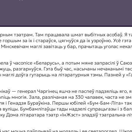
ерным тэатрам. Там працавала шмат выбітных асобаў. Я т
 горшым за іх і стараўся, цягнуўся да іх узроўню. Усё гэ
Мінскевічам маглі завітаць у бар, прачытаць уголас нека
ла ў часопісе «Беларусь», а потым мяне запрасілі ў Саюз
ажуць, разгарнуўся. Гэта быў час, насычаны нечаканымі т
ы маглі доўга гутарыць на літаратурныя тэмы. Пазней у «
нікаў — генерал Чаргінец яшчэ не паспеў падзяліць яго, я
піць многія. Зала, разлічаная на 330 чалавек, часта не з
ля і Генадзя Бураўкіна. Першы юбілей «Бум-Бам-Літа» та
на вуліцы. Бумбамлітаўцы тады надзелі супрацьгазы і з ба
ку Дома літаратара тэатр «ІнЖэст» зладзіў тэатральна-л
й час моцна паўплываў на моладзь і яе светапогляд. Шк