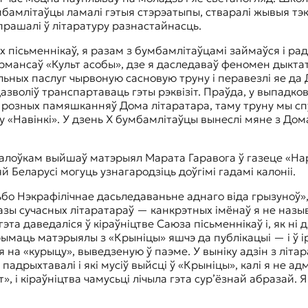
умбамлітаўцы ламалі гэтыя стэрэатыпы, стваралі жывыя тэ
апрашалі ў літаратуру разнастайнасць.
х пісьменнікаў, я разам з бумбамлітаўцамі займаўся і р
мансаў «Культ асобы», дзе я даследаваў феномен дыктатур
льных паслуг чырвоную сасновую труну і перавезлі яе да
 дазволіў транспартаваць гэты рэквізіт. Праўда, у выпад
д розных памяшканняў Дома літаратара, таму труну мы спу
авінкі». У дзень X бумбамлітаўцы вынеслі мяне з Дома 
галоўкам выйшаў матэрыял Марата Гаравога ў газеце «На
еларусі могуць узнагародзіць доўгімі гадамі калоніі.
льбо Нэкрафілічнае дасьледаваньне аднаго віда грызуноў»
азы сучасных літаратараў — канкрэтных імёнаў я не наз
та даведаліся ў кіраўніцтве Саюза пісьменнікаў і, як ні д
ымаць матэрыялы з «Крыніцы» яшчэ да публікацыі — і ў 
 на «курыцу», выведзеную ў паэме. У выніку адзін з літар
 падрыхтавалі і які мусіў выйсці ў «Крыніцы», калі я не а
, і кіраўніцтва чамусьці лічыла гэта сур’ёзнай абразай. Я