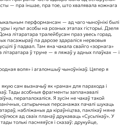
ксты — пра іншае, пра тое, што хвалявала кожнага
адыкальным перформансам — ад чаго чыноўнікі былі
ы і культ асобы на розных этапах гісторыі. Дзеля
 Дома літаратара тралейбусам праз увесь горад.
ковых пасажыраў па дарозе здараліся нервовыя
сцілі ў падвал. Там яна чакала свайго «зорнага»
літаратара ў труне — я ляжаў у адных плаўках — і
родная воля» і агаломшыў чыноўнікаў. Цяпер я
, якую сам вызначыў як «раман для парахода і
ываў. Тады асобныя фрагменты запланавалі
зіўна, перапалохаліся. Я зусім не чакаў такой
іранічных, сатырычных персанажах пачалі шукаць
атараў, набліжаных да кіраўніцтва, паклікаў мяне
дмоўлюся ад сваіх планаў друкаваць «Сусьлікаў». У
 тады толькі пасмяяўся і сказаў: друкуйце,