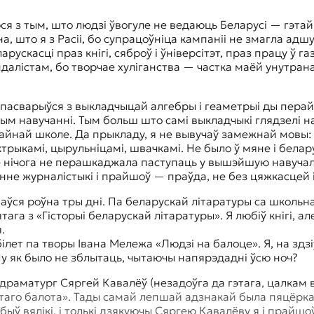
, што я з Расіі, бо супрацоўніца кампаніі не змагла адшу
рускасці праз кнігі, сяброў і ўніверсітэт, праз працу ў 
кандалістам, бо творчае хуліганства — частка маёй унутран
тым навучанні. Тым больш што самі выкладчыкі глядзелі н
айнай школе. Да прыкладу, я не вывучаў замежнай мовы: л
ктрыкамі, цырульніцамі, швачкамі. Не было ў мяне і белар
не нічога не перашкаджала паступаць у вышэйшую навучал
не журналістыкі і прайшоў — праўда, не без цяжкасцей і
тага з «Гісторыі беларускай літаратуры». Я любіў кнігі, ал
.
білет па творы Івана Мележа «Людзі на балоце». Я, на зд
у як было не зблытаць, чытаючы напярэдадні ўсю ноч?
таго балота». Тады самай лепшай адзнакай была пяцёрка, 
ў вялікі, і толькі дзякуючы Сяргею Кавалёву я і прайшоў.