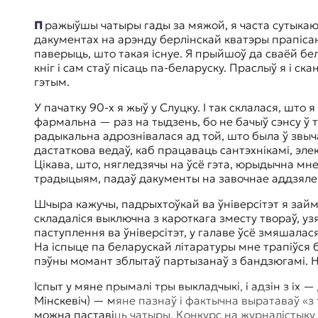
к
Пражыўшы чатыры гады за мяжой, я часта сутыкаюся з тым, што людзі ўвогуле не ведаюць Беларусі — гэтай даволі вялікай еўрапейскай краіны. Так, у маіх
о
дакументах на арэнду берлінскай кватэры прапісана
н
паверыць, што такая існуе. Я прыйшоў да сваёй бела
т
кніг і сам стаў пісаць па-беларуску. Праслыў я і с
е
гэтым.
к
с
У пачатку 90-х я жыў у Слуцку. І так склалася, што я пасварыўся з выкладчыцай алгебры і геаметрыі ды перайшоў у вячэрнюю школу, якую наведваў чыста
т
фармальна — раз на тыдзень, бо не бачыў сэнсу ў 
е
радыкальна адрознівалася ад той, што была ў звыч
дастаткова ведаў, каб працаваць сантэхнікамі, эле
Цікава, што, нягледзячы на ўсё гэта, юрыдычна м
традыцыям, падаў дакументы на завочнае аддзялен
Шчыра кажучы, падрыхтоўкай ва ўніверсітэт я займаўся роўна тры дні. Па беларускай літаратуры са школьнай праграмы я ні халеры не ведаў — мае веды
складаліся выключна з кароткага зместу твораў, узя
паступлення ва ўніверсітэт, у галаве ўсё змяшалася
На іспыце па беларускай літаратуры мне трапіўся 
пэўны момант зблытаў партызанаў з бандзюгамі. Н
Іспыт у мяне прымалі тры выкладчыкі, і адзін з іх — драматург Сяргей Кавалёў (незадоўга да гэтага, цалкам выпадкова, мяне з ім пазнаёміў паэт Сяржук
Мінскевіч) — мяне пазнаў і фактычна выратаваў «з 
можна паставіць чатыры. Конкурс на журналістыку бы