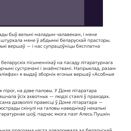
ады быў вельмі маладым чалавекам, і мяне
та штурхала мяне ў абдымкі беларускай прасторы.
лькі вершаў — і нас супрацоўніцы бясплатна
 беларускіх пісьменнікаў на пасаду літаратурнага
ворчымі сустрэчамі і знаёмствамі. Напрыклад, разам
Галіяфах» я выдаў зборнік ягоных вершаў «Асобныя
к пірог, на дзве паловы. У Доме літаратара
мяшчала ўсіх ахвотных — людзі стаялі ў праходах.
ксама дазволілі правесці ў Доме літаратара —
люстрады скінулі на галовы наведнікаў некалькі
ітаратурнае шоў, падчас якога паэт Алесь Пушкін
ольная праграма часта адварочвала ад беларускай