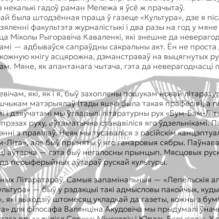
 некалькі гадоў раман Мележа я ўсё ж прачытаў.
 была штодзённая праца ў газеце «Культура», дзе я піс
яленні факультэта журналістыкі і два разы на год у мяне 
а Міколы Рыгоравіча Каваленкі, які знешне да неверагодн
гамі — адбываўся сапраўдны сакральны акт. Ён не проста
ў кожную кнігу асцярожна, дэманстраваў на выцягнутых рук
м. Мяне, як апантанага чытача, гэта да неверагоднасці 
ршчыкам матэрыялаў (тады яшчэ была такая прафесія), а
і і дзяўчатамі мы ўтварылі літаратурны рух «Бум-Бам-Літ»
імпрэзах руху, аўтаматычна станавіліся яго ўдзельнікамі. 
энні з правілаў. Неяк мы тусаваліся з расійскім канцэпт
ам-Літа», але быў прыняты ў яго ганаровыя сябры. Паўна
 ці аўтарка — гэта быў негалосны прынцып. Мясцовых ру
іх да перыферыйных аўтараў рускай культуры.
ьных Літаратараў. Самыя запамінальныя — «Лепельскія алі
ультура» — быў у рэдакцыі такі адмысловы пакойчык, куды 
 які выходзіў штомесяц укладкай да газеты, кожны з бум
а» для філосафа Валянціна Акудовіча мы прыдумалі ўначы
гэтага прычыніліся Сяржук Мінскевіч і Юрась Барысевіч. У