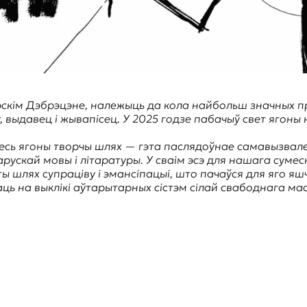
герскім Дэбрэцэне, належыць да кола найбольш значных п
, выдавец і жывапісец. У 2025 годзе пабачыў свет ягон
есь ягоны творчы шлях — гэта паслядоўнае самавызваленн
арускай мовы і літаратуры. У сваім эсэ для нашага сум
 шлях супраціву і эмансіпацыі, што пачаўся для яго яшчэ
аць на выклікі аўтарытарных сістэм сілай свабоднага м