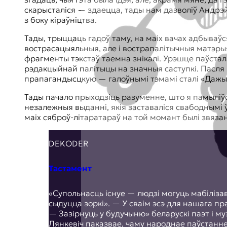
скарысталіся — здаецца, тады нам дазволіў Андрэй 
з боку кіраўніцтва.
Тады, трыццаць гадоў таму, на маіх вачах адбываў
вострасацыяльныя, але і вострапалітычныя матэрыя
фрагменты тэкстаў таемна знікалі. Урэшце паўстал
рэдакцыйнай палітыцы на значныя саступкі. Пасля г
прапагандысцкую — галоўнымі тэмамі сталі «Дажынк
Тады пачало прыходзіць разуменне, што я памыліўся
незалежныя выданні, якія заставаліся свабоднымі 
маіх сяброў-літаратараў на той момант былі звязан
DEKODER
Тастамент
«Супольнасць існуе — людзі могуць мабілізав
сыдуцца зоркі». — У сваім эсэ для нашага пр
— Зазірнуць у будучыню» беларускі паэт і му
Лянкевіч паказвае, чаму народнае паўстанн