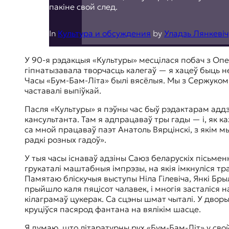
пакіне свой след.
In
Культура и обсуждения
by
Уладзь Лянкевіч
У 90-я рэдакцыя «Культуры» месцілася побач з Оп
гіпнатызавала творчасць калегаў — я хацеў быць не
Часы «Бум-Бам-Літа» былі вясёлыя. Мы з Сержуком 
частавалі выпіўкай.
Пасля «Культуры» я пэўны час быў рэдактарам аддзе
кансультанта. Там я адпрацаваў тры гады — і, як к
са мной працаваў паэт Анатоль Вярцінскі, з якім м
радкі розных гадоў».
У тыя часы існаваў адзіны Саюз беларускіх пісьмен
грукаталі маштабныя імпрэзы, на якія імкнуліся тра
Памятаю бліскучыя выступы Ніла Гілевіча, Янкі Бры
прыйшло каля пяцісот чалавек, і многія засталіся 
кілаграмаў цукерак. Са сцэны шмат чыталі. У дворы
круціўся пасярод фантана на вялікім шасце.
Я думаю, што літаратурны рух «Бум-Бам-Літ» у сво