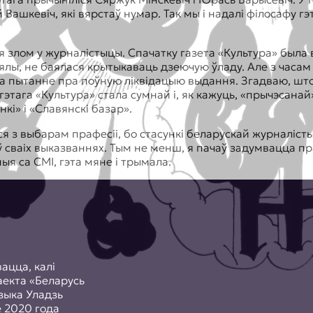
Вашкевіч, які вярстаў нумар. Так мы і надалі філосафу г
ся злом у журналістыцы. Спачатку газета «Культура» была
лы, не баялася крытыкаваць дзеючую ўладу. Але з часам 
а пытанне пра поўную ліквідацыю выдання. Згадваю, што 
этага «Культура» стала сумнай і, як кажуць, «прычэсанай
і» і «Славянскі базар».
 з выбарам прафесіі, бо стасункі беларускай журналістык
ў сваіх выказваннях. Тым не менш, я пачаў задумвацца п
ыя са СМІ, гэта мяне і трымала.
ацца, калі
аекта «Беларусь
зыка Уладзь
е 2020 года