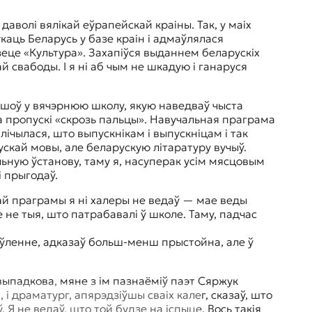
каць Беларусь у базе краін і адмаўлялася
газеце «Культура». Захапіўся выданнем беларускіх
ай свабоды. І я ні аб чым не шкадую і ганаруся
а пропускі «скрозь пальцы». Навучальная праграма
ічылася, што выпускнікам і выпускніцам і так
ускай мовы, але беларускую літаратуру вучыў.
ьную ўстанову, таму я, насуперак усім мясцовым
 прыгодаў.
е не тыя, што патрабавалі ў школе. Таму, падчас
зіўленне, адказаў больш-менш прыстойна, але ў
і драматург, апярэдзіўшы сваіх калег, сказаў, што
 Я не ведаў, што той будзе на іспыце. Вось такія