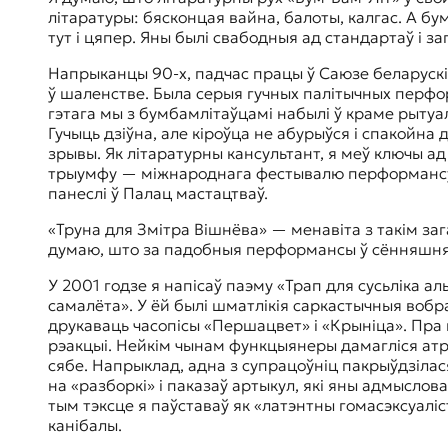
літаратуры: бясконцая вайна, балоты, калгас. А б
тут і цяпер. Яны былі свабодныя ад стандартаў і з
Напрыканцы 90-х, падчас працы ў Саюзе беларускі
ў шаленстве. Была серыя гучных палітычных перфор
гэтага мы з бумбамлітаўцамі набылі ў краме рытуа
Гучыць дзіўна, але кіроўца не абурыўся і спакойна
зрывы. Як літаратурны кансультант, я меў ключы а
трыумфу — міжнароднага фестывалю перформансу «Н
панеслі ў Палац мастацтваў.
«Труна для Змітра Вішнёва» — менавіта з такім за
думаю, што за падобныя перформансы ў сённяшняй Б
У 2001 годзе я напісаў паэму «Трап для сусьліка а
самалёта». У ёй былі шматлікія саркастычныя вобр
друкаваць часопісы «Першацвет» і «Крыніца». Пра гэ
рэакцыі. Нейкім чынам функцыянеры дамагліся атр
сябе. Напрыклад, адна з супрацоўніц пакрыўдзілася
на «разборкі» і паказаў артыкул, які яны адмыслова
тым тэксце я паўставаў як «латэнтны гомасэксуаліст»
канібалы.