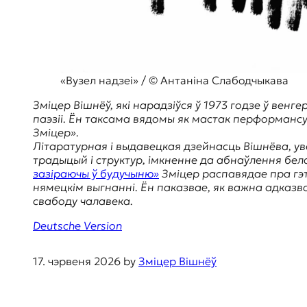
я
ж
у
р
н
а
«Вузел надзеі» / © Антаніна Слабодчыкава
л
и
Зміцер Вішнёў, які нарадзіўся ў 1973 годзе ў вен
с
паэзіі. Ён таксама вядомы як мастак перформансу
т
Зміцер».
и
Літаратурная і выдавецкая дзейнасць Вішнёва, ув
к
традыцый і структур, імкненне да абнаўлення бел
а
зазіраючы ў будучыню»
Зміцер распавядае пра гэты
в
нямецкім выгнанні. Ён паказвае, як важна адказв
п
свабоду чалавека.
е
р
Deutsche Version
е
в
17. чэрвеня 2026
by
Зміцер Вішнёў
о
д
е
и