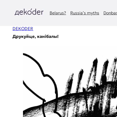
Skip
to
content
Belarus?
Russia’s myths
Donbas
д
DEKODER
e
Друкуйце, канібалы!
k
o
d
e
r
|
D