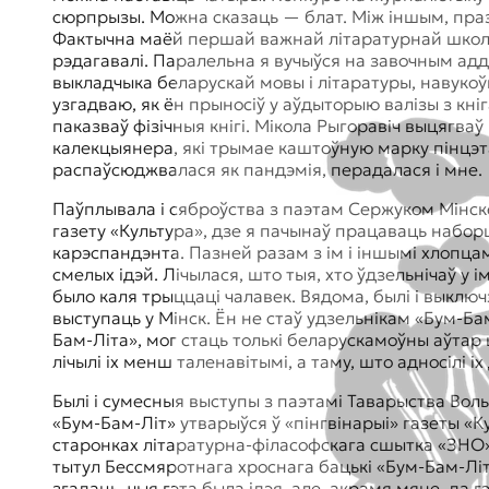
сюрпрызы. Можна сказаць — блат. Між іншым, праз
Фактычна маёй першай важнай літаратурнай школай
рэдагавалі. Паралельна я вучыўся на завочным аддз
выкладчыка беларускай мовы і літаратуры, навукоўц
узгадваю, як ён прыносіў у аўдыторыю валізы з кні
паказваў фізічныя кнігі. Мікола Рыгоравіч выцягва
калекцыянера, які трымае каштоўную марку пінцэта
распаўсюджвалася як пандэмія, перадалася і мне.
Паўплывала і сяброўства з паэтам Сержуком Мінскевічам, які, як і я, быў захоплены пошукам новай літаратурнай стылістыкі. Менавіта ён зацягнуў мяне ў
газету «Культура», дзе я пачынаў працаваць набо
карэспандэнта. Пазней разам з ім і іншымі хлопцам
смелых ідэй. Лічылася, што тыя, хто ўдзельнічаў у 
было каля трыццаці чалавек. Вядома, былі і выключ
выступаць у Мінск. Ён не стаў удзельнікам «Бум-Б
Бам-Літа», мог стаць толькі беларускамоўны аўтар
лічылі іх менш таленавітымі, а таму, што адносілі 
Былі і сумесныя выступы з паэтамі Таварыства Вол
«Бум-Бам-Літ» утварыўся ў «пінгвінарыі» газеты «К
старонках літаратурна-філасофскага сшытка «ЗНО»,
тытул Бессмяротнага хроснага бацькі «Бум-Бам-Літ
згадаць, чыя гэта была ідэя, але, акрамя мяне, да 