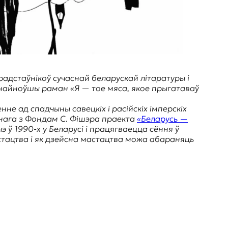
радстаўнікоў сучаснай беларускай літаратуры і
ы найноўшы раман «Я — тое мяса, якое прыгатаваў
е ад спадчыны савецкіх і расійскіх імперскіх
еснага з Фондам С. Фішэра праекта
«Беларусь —
 ў 1990-х у Беларусі і працягваецца сёння ў
астацтва і як дзейсна мастацтва можа абараняць