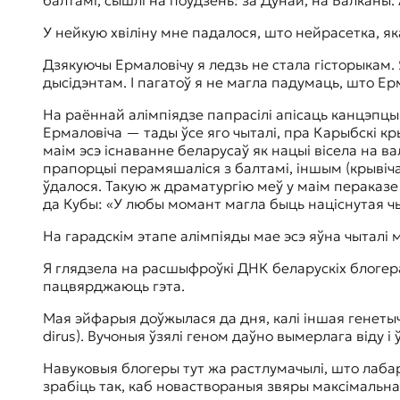
У нейкую хвіліну мне падалося, што нейрасетка, я
Дзякуючы Ермаловічу я ледзь не стала гісторыкам. 
дысідэнтам. І пагатоў я не магла падумаць, што Ер
На раённай алімпіядзе папрасілі апісаць канцэпцы
Ермаловіча — тады ўсе яго чыталі, пра Карыбскі к
маім эсэ існаванне беларусаў як нацыі вісела на в
прапорцыі перамяшаліся з балтамі, іншым (крывічам
ўдалося. Такую ж драматургію меў у маім пераказе 
да Кубы: «У любы момант магла быць націснутая 
На гарадскім этапе алімпіяды мае эсэ яўна чыталі 
Я глядзела на расшыфроўкі ДНК беларускіх блогераў
пацвярджаюць гэта.
Мая эйфарыя доўжылася да дня, калі іншая генеты
dirus). Вучоныя ўзялі геном даўно вымерлага віду і 
Навуковыя блогеры тут жа растлумачылі, што лабара
зрабіць так, каб новаствораныя звяры максімальна 