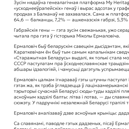
Зусім нядаўна генеалагічная платформа My Heritage
«усходнееўрапейскіх» генаў і вырас адсотак у графе
продках з Балканаў не захавалася. Сама ж платфо
64,6 — балканцы, 7,2% — ашкеназскія габрэі, 5,3%
Габрэйскія гены — гэта зусім свежанькая, ужо серад
чытала пра гэта ў гісторыка Міколы Ермаловіча.
Ермаловіч быў беларускім савецкім дысідэнтам, які
Караткевічам ён быў тым самым капальнікам сведча
«Старажытная Беларусь» выдалі, як толькі стала мож
СССР пастулатам пра ўсходнеславянскае траыдзінства
абшары ідэалогіяй, і чамусьці дагэтуль успрымаецца
Ермаловіч цалкам ігнараваў гэты штучны пастулат 
гэтак жа, як трэба ўглядзецца ў лацінаамерыканскі
тэрыторыі сучаснай Беларусі сюды-туды хадзілі пл
асноўным хадзілі балты: літва і лотва, — ды славя
сюжэту. У падручнікі незалежнай Беларусі трапілі т
Ермаловіч аналізаваў дзве асноўныя крыніцы: дадз
Са славянамі, паводле гэтых дадзеных, пісаў Ермало
балтамі, сышлі на поўдзень: за Дунай, на Балканы.