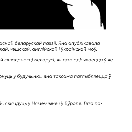
часнай беларускай паэзіі. Яна апублікавала
кай, чэшскай, англійскай і ўкраінскай моў.
й складанасці Беларусі, як гэта адбываецца ў яе
зірнуць у будучыню» яна таксама паглыбляецца ў
 якія ідуць у Нямеччыне і ў Еўропе. Гэта па-