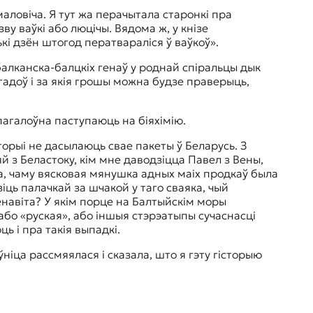
аловіча. Я тут жа перачытала старонкі пра
у ваўкі або люцічы. Вядома ж, у кнізе
кі дзён штогод ператвараліся ў ваўкоў».
алканска-балцкіх генаў у роднай спіральцы дык
і гадоў і за якія грошы можна будзе праверыць,
пагалоўна паступаюць на біяхімію.
торыі не дасылаюць свае пакеты ў Беларусь. З
яй з Беластоку, кім мне даводзіцца Павел з Вены,
ца, чаму вясковая мянушка адных маіх продкаў была
зіць палачкай за шчакой у таго сваяка, чый
менавіта? У якім порце на Балтыйскім моры
 або «руская», або іншыя стэрэатыпы сучаснасці
ь і пра такія выпадкі.
іца рассмяялася і сказала, што я гэту гісторыю