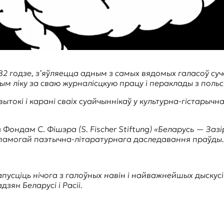
1982 годзе, з’яўляецца адным з самых вядомых галасоў су
тым ліку за сваю журналісцкую працу і пераклады з польс
токі і карані сваіх суайчыннікаў у культурна-гістарычна
з Фондам С. Фішэра (S. Fischer Stiftung) «Беларусь — За
дапамогай паэтычна-літаратурнага даследавання праўды.
апусціць нічога з галоўных навін і найважнейшых дыскусій,
зян Беларусі і Расіі.