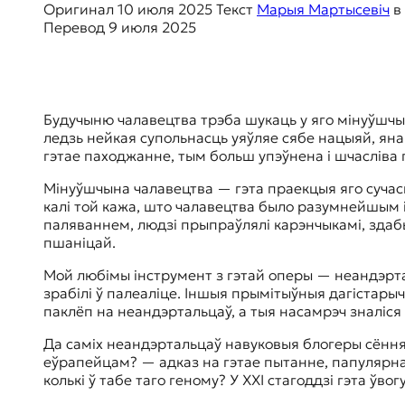
Оригинал
10 июля 2025
Текст
Марыя Мартысевіч
в
к
Перевод
9 июля 2025
о
н
т
е
к
Будучыню чалавецтва трэба шукаць у яго мінуўшчын
с
ледзь нейкая супольнасць уяўляе сябе нацыяй, ян
т
гэтае паходжанне, тым больш упэўнена і шчасліва
е
Мінуўшчына чалавецтва — гэта праекцыя яго сучасна
калі той кажа, што чалавецтва было разумнейшым і
паляваннем, людзі прыпраўлялі карэнчыкамі, здабыт
пшаніцай.
Мой любімы інструмент з гэтай оперы — неандэртал
зрабілі ў палеаліце. Іншыя прымітыўныя дагістары
паклёп на неандэртальцаў, а тыя насамрэч зналіся
Да саміх неандэртальцаў навуковыя блогеры сёння
еўрапейцам? — адказ на гэтае пытанне, папулярнае
колькі ў табе таго геному? У ХХІ стагоддзі гэта ўво