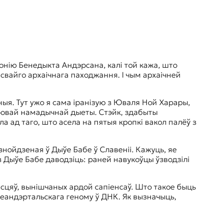
ронію Бенедыкта Андэрсана, калі той кажа, што
вайго архаічнага паходжання. І чым архаічней
ныя. Тут ужо я сама іранізую з Юваля Ной Харары,
аровай намадычнай дыеты. Стэйк, здабыты
а ад таго, што асела на пятыя кропкі вакол палёў з
нойдзеная ў Дыўе Бабе ў Славеніі. Кажуць, яе
 Дыўе Бабе даводзіць: раней навукоўцы ўзводзілі
сцяў, вынішчаных ардой сапіенсаў. Што такое быць
неандэртальскага геному ў ДНК. Як вызначыць,