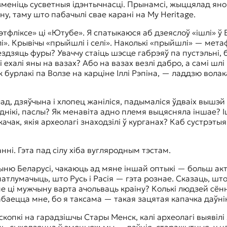
зменіць сусветныя ідэнтычнасці. Прынамсі, жыццялад ян
у, таму што пабачылі свае карані на My Heritage.
фліксе» ці «Ютубе». Я спатыкаюся аб дзеяслоў «ішлі» ў Е
і». Крывічы «прыйшлі і селі». Наколькі «прыйшлі» — метафа
ездзяць фуры? Уваччу стаіць шэсце габрэяў па пустэльні, 
ехалі яны на вазах? Або на вазах везлі дабро, а самі ш
як бурлакі па Волзе на карціне Іллі Рэпіна, — ладдзю вола
ад, дзяўчына і хлопец жаніліся, падымаліся ўдваіх вышэй
веднікі, паслы? Як менавіта адно племя выцясняла іншае?
ачак, якія археолагі знаходзілі ў курганах? Каб сустрэтыя
нні. Гэта пад сілу хіба вугляродным тэстам.
учыню Беларусі, чакаюць ад мяне іншай оптыкі — больш ак
атлумачыць, што Русь і Расія — гэта рознае. Сказаць, шт
е ці мужчыну варта ачольваць краіну? Колькі людзей сённ
баецца мне, бо я таксама — такая зацятая капачка даўнін
копкі на гарадзішчы Стары Менск, калі археолагі выявілі з
юць, сыходзяцца ў эмоцыях: мы — даўнія, старажытныя, у на