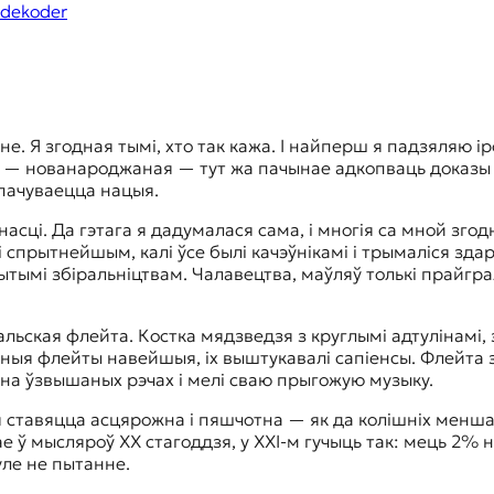
dekoder
е. Я згодная тымі, хто так кажа. І найперш я падзяляю і
а — нованароджаная — тут жа пачынае адкопваць доказы с
 пачуваецца нацыя.
сці. Да гэтага я дадумалася сама, і многія са мной згод
 спрытнейшым, калі ўсе былі качэўнікамі і трымаліся зд
ымі збіральніцтвам. Чалавецтва, маўляў толькі прайграл
ьская флейта. Костка мядзведзя з круглымі адтулінамі, з
чныя флейты навейшыя, іх выштукавалі сапіенсы. Флейта з
 на ўзвышаных рэчах і мелі сваю прыгожую музыку.
 ставяцца асцярожна і пяшчотна — як да колішніх менша
 ў мысляроў ХХ стагоддзя, у ХХІ-м гучыць так: мець 2% 
гуле не пытанне.