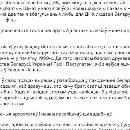
 абнавіла свае базы ДНК, чым моцна здзівіла кліентаў з 
 «балты». Шмат у каго з’явіўся і новы шакуючы паказнік —
рма дае такія абагульненыя лічбы для ДНК людзей Белар
 — фіны.
нявечная гісторыя Беларусі. Ад астатніх лічбаў мяне падк
 пісаў у шуфлядку гістарычныя працы аб паходжанні нацы
нняў нашай беларускай старажытнасці, пра якіх іранізав
на — у пачатку 1990-х. Да таго часопісы баяліся друкавац
 Беларусі, Украіны і Расіі. Пастулатам, які з’явіўся яшч
 ў свеце як ісціна.
і ў сваіх працах вырашыў разабрацца ў паходжанні белару
 серыял, каб зразумець, хто каму брат, сват ці пазашлюб
ямёны. Хадзілі, асядалі, потым уздымаліся ды йшлі дале
не: крывічы, дрыгавічы, радзімічы. Было яшчэ шмат плямён
олькі гэтыя.
еныя археолагаў і назвы паселішчаў ды вадаёмаў.
віч, адбылася дзіўная рэч. Яны спакойна «сядзелі» ў буду
 Але праз стагоддзе перадумалі і вярнуліся. Таксама шыр