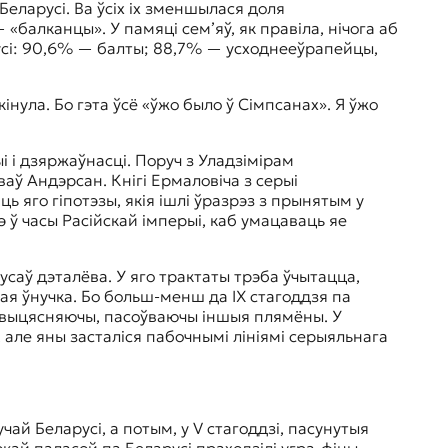
Беларусі. Ва ўсіх іх зменшылася доля
 «балканцы». У памяці сем’яў, як правіла, нічога аб
усі: 90,6% — балты; 88,7% — усходнееўрапейцы,
інула. Бо гэта ўсё «ўжо было ў Сімпсанах». Я ўжо
і і дзяржаўнасці. Поруч з Уладзімірам
аў Андэрсан. Кнігі Ермаловіча з серыі
ь яго гіпотэзы, якія ішлі ўразрэз з прынятым у
э ў часы Расійскай імперыі, каб умацаваць яе
саў дэталёва. У яго трактаты трэба ўчытацца,
ная ўнучка. Бо больш-менш да ІХ стагоддзя па
й, выцясняючы, пасоўваючы іншыя плямёны. У
, але яны засталіся пабочнымі лініямі серыяльнага
чай Беларусі, а потым, у V стагоддзі, пасунутыя
окай паласой па Беларусі праходзілі угра-фіны…