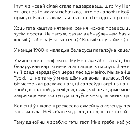
І тут я з новай сілай стала падазраваць, што My 
этнагенез і з жахам пабачыла, што Ермаловіч пісаў
прысутнічала знакамітая цытата з Герадота пра тое
Хоць гэта каштуе нятанна, сёння можна праверыць
зусім проста. Да таго ж, разам з абнаўленнем базы 
колькі ў табе ваўчыных генаў? Колькі часу зойме 
У канцы 1980-х маладыя беларусы пагалоўна хацелі
У мяне няма профіля на My Heritage або на падобн
беларускай карткі нельга аплаціць іх паслугі. Я н
чый дзед нарадзіўся цераз лес ад майго. Мы знайш
Туркі, і ці не таму ў мяне цёмныя вочы і валасы. Я 
біяматэрыял раскажа нам, ці сапраўды адзін з нашы
знойдзецца той далёкі дзядзька, які не адкрые мне
закрыюць мне доступ да мінуўшчыны і, як вынік, да
Калісьці ў школе я расказала сямейную легенду пр
запазычыла. Неўзабаве я даведалася, што з такой 
Таму аднойчы я зраблю гэты тэст. Мне трэба, каб ус