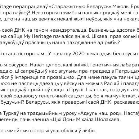
Heritage перапрацаваў «Старажытную Беларусь» Міколы Ерм
 і пра ваўкоў! Некаторыя плямёны нашых продкаў мелі назв
, што на нашых землях некалі жылі неўры, якія «на некаль
 свой ДНК на геном неандэртальца. Вызначыць адсотак б
на сайце My Heritage пачаліся зніжкі. Цікава, праз кольк
ў навукоўцаў прасачыць наша паходжанне ад рыбы?
 стаць гісторыкамі. У пачатку 2020-х маладыя беларусы 
ым рэсурсе. Нават цяпер, калі зніжкі. Генетычныя лабара
е ведаю, ці сапраўды ў нас агульны пра-прадзед з Патрыцы
ліся ў інтэрнэце па прозвішчах. Для мяне пакуль таямні
баюся не паспець даехаць у вёску на мяжы з Расіяй і павад
х продкаў прыйшоў сюды з Прусіі. І калі так, то адкуль 
 свой радавод у генетычнай сацсетцы, бо я «камуністка»,
 будучыні? Беларусы, якія праверылі свой ДНК, расказваюц
а Туркаў на традыцыйным уроку «Адкуль наш род». Настаўн
легенды пачынаецца «Ціхі Дон» Міхаіла Шолахава.
е сямейныя гісторыі увасобіліся ў лічбы.