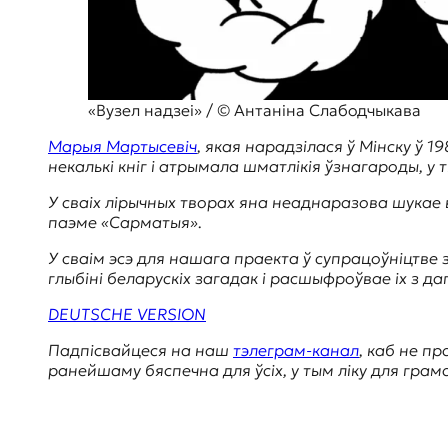
я
ж
у
р
н
а
«Вузел надзеі» / © Антаніна Слабодчыкава
л
и
Марыя Мартысевіч
, якая нарадзілася ў Мінску ў 
с
некалькі кніг і атрымала шматлікія ўзнагароды, у 
т
У сваіх лірычных творах яна неаднаразова шукае вы
и
паэме «Сарматыя».
к
а
У сваім эсэ для нашага праекта ў супрацоўніцтве 
в
глыбіні беларускіх загадак і расшыфроўвае іх з 
п
е
DEUTSCHE VERSION
р
е
Падпісвайцеся на наш
тэлеграм-канал
, каб не пр
в
ранейшаму бяспечна для ўсіх, у тым ліку для грамад
о
д
е
и