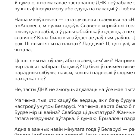
Я думаю, што масавае тэставанне ДНК неўзабаве 
вучыць фінскую мову або едуць на вакацыі ў Люблян
Наша мінуўшчына — гэта сучасная праекцыя на «Нэт
з «Аповесці мінулых гадоў». Славене «прыйшлі і сел
плывуць караблі, а ў дальнабойнікаў ходзяць, а не 
славяне? Кола было вынайдзенае даўным-даўно. Ці 
рэк. Ці плылі яны на плытах? Ладдзях? Ці цягнулі, 
чытала.
Ці шлі яны натоўпам, або парамі, сем’ямі? Напрыкл
вярталіся і забіралі бацькоў? Ці былі ў плямён вы
парадныя фібулы, паясы, колцы і падвескі ў форме к
паходжанне?
Не, тэсты ДНК не змогуць адказаць на ўсе мае пыта
Магчыма, тыя, хто хацеў бы ведаць, як я бачу буд
настрояў унутры Беларусі. Магчыма, варта было б п
Будзе мір ці вайна? Свабода ці дыктатура? Жанчын
гэтага нязручная аўтарка. Я думаю, Ермаловіч пада
Адна з важных навін мінулага года ў Беларусі — рас
ўладзе і забяспечвае рэпрэсіі, і тыя, каго рэпрэсу