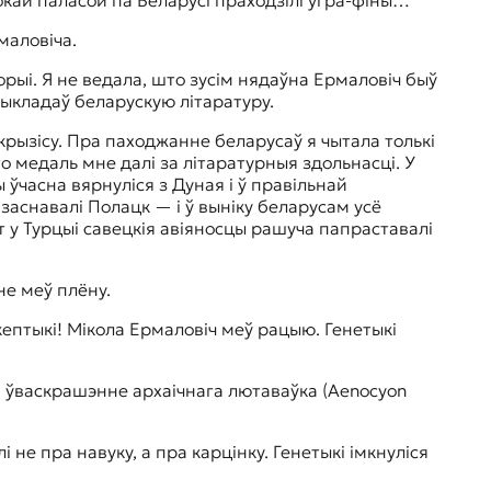
маловіча.
рыі. Я не ведала, што зусім нядаўна Ермаловіч быў
выкладаў беларускую літаратуру.
рызісу. Пра паходжанне беларусаў я чытала толькі
о медаль мне далі за літаратурныя здольнасці. У
 ўчасна вярнуліся з Дуная і ў правільнай
 заснавалі Полацк — і ў выніку беларусам усё
т у Турцыі савецкія авіяносцы рашуча папраставалі
не меў плёну.
кептыкі! Мікола Ермаловіч меў рацыю. Генетыкі
а ўваскрашэнне архаічнага лютаваўка (Aenocyon
не пра навуку, а пра карцінку. Генетыкі імкнуліся