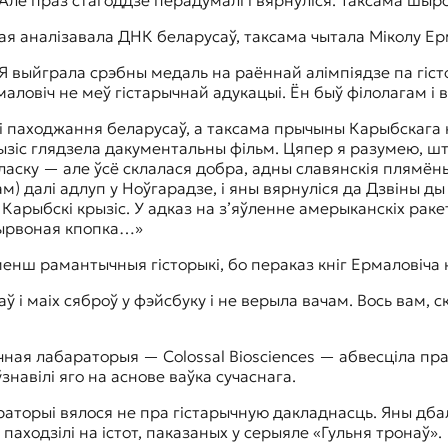
кая аналізавала ДНК беларусаў, таксама чытала Міколу Ер
Я выйграла срэбны медаль на раённай алімпіядзе па гісто
маловіч не меў гістарычнай адукацыі. Ён быў філолагам і 
і паходжання беларусаў, а таксама прычыны Карыбскага к
рызіс глядзела дакументальны фільм. Цяпер я разумею, шт
аласку — але ўсё склалася добра, адны славянскія плямёны
) далі адлуп у Ноўгарадзе, і яны вярнуліся да Дзвіны ды
Карыбскі крызіс. У адказ на з’яўленне амерыканскіх раке
чырвоная кпопка…»
менш рамантычныя гісторыкі, бо пераказ кніг Ермаловіча 
 і маіх сяброў у фэйсбуку і не верыла вачам. Вось вам, с
чная лабараторыя — Colossal Biosciences — абвесціла пр
ўзнавілі яго на аснове ваўка сучаснага.
торыі вялося не пра гістарычную дакладнасць. Яны дбалі 
паходзілі на істот, паказаных у серыяле «Гульня тронаў».