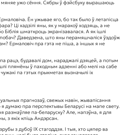
о мяняе ужо сёння. Сябры ў фэйсбуку вырашаюць
рмаловіча. Ён ужывае яго, бо так было ў летапісца
ра? Ці хадзілі яны, як у маракоў ходзяць, а не
бо Біблія шматкроць экранізавалася. А як ішлі
лі побач? Даведзена, што яны перамяшчаліся ўздоўж
кам? Ермаловіч пра гэта не піша, а іншых я не
 па рацэ, будавалі дом, нараджалі дзяцей, а потым
 Ішлі плямёны ў паходным адзенні або мелі на сабе
 чужакі па гэтых прыкметах вызначылі іх
туальных прагнозаў, свежых навін, жывапісання
о я думаю пра перспектывы Беларусі на мапе свету.
я размаўляе па-беларуску? Але, напэўна, я для
ы, з якіх кпіць Андэрсан.
рубы з дубоў ІХ стагоддзя. І тыя, хто цяпер ва
с вунь калі была сталіца, якая гандлявала,