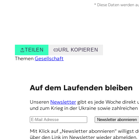
* Diese Daten werden au
TEILEN
URL KOPIEREN
Themen
Gesellschaft
E
Auf dem Laufenden bleiben
m
Unseren
Newsletter
gibt es jede Woche direkt 
p
und zum Krieg in der Ukraine sowie zahlreiche
f
Newsletter abonnieren
e
Mit Klick auf „Newsletter abonnieren“ willigst 
h
über den Link im Newsletter wieder abmelden. 