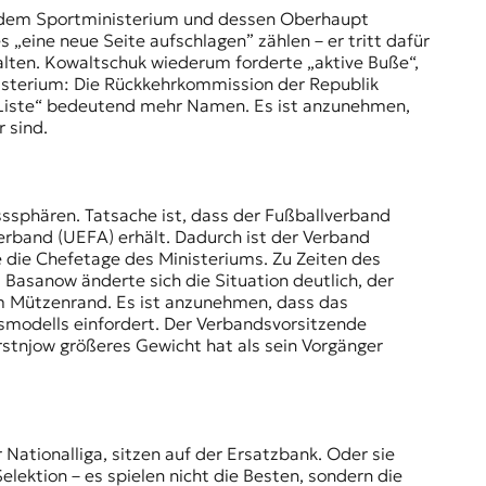
dem Sportministerium und dessen Oberhaupt
 „eine neue Seite aufschlagen” zählen – er tritt dafür
halten. Kowaltschuk wiederum forderte „aktive Buße“,
isterium: Die
Rückkehrkommission
der Republik
en Liste“ bedeutend mehr Namen. Es ist anzunehmen,
r sind.
ssphären. Tatsache ist, dass der Fußballverband
verband (UEFA) erhält. Dadurch ist der Verband
 die Chefetage des Ministeriums. Zu Zeiten des
Basanow änderte sich die Situation deutlich, der
um Mützenrand. Es ist anzunehmen, dass das
gsmodells einfordert. Der Verbandsvorsitzende
stnjow größeres Gewicht hat als sein Vorgänger
 Nationalliga, sitzen auf der Ersatzbank. Oder sie
lektion – es spielen nicht die Besten, sondern die