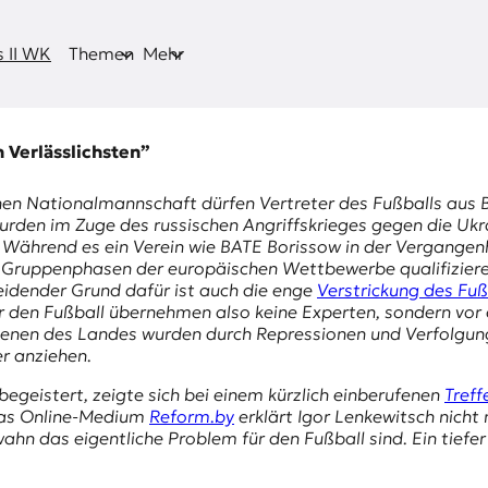
 II WK
Themen
Mehr
h Verlässlichsten”
chen Nationalmannschaft dürfen Vertreter des Fußballs aus
urden im Zuge des russischen Angriffskrieges gegen die Uk
. Während es ein Verein wie
BATE Borissow
in der Vergangen
e Gruppenphasen der europäischen Wettbewerbe qualifizieren
cheidender Grund dafür ist auch die enge
Verstrickung des Fuß
den Fußball übernehmen also keine Experten, sondern vor al
nszenen des Landes wurden durch Repressionen und Verfolgun
er anziehen.
begeistert, zeigte sich bei einem kürzlich einberufenen
Treff
 das Online-Medium
Reform.by
erklärt Igor Lenkewitsch nicht
 das eigentliche Problem für den Fußball sind. Ein tiefer 