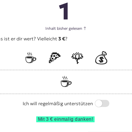
1
Inhalt bisher gelesen
↑
ist er dir wert? Vielleicht
3 €
?
☕️
🍕
🌹
💰
☕️
Switch
Ich will regelmäßig unterstützen
Mit 3 € einmalig danken!