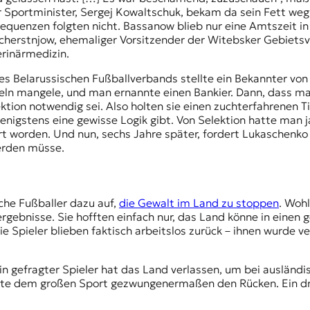
er Sportminister, Sergej Kowaltschuk, bekam da sein Fett we
quenzen folgten nicht. Bassanow blieb nur eine Amtszeit in
cherstnjow, ehemaliger Vorsitzender der Witebsker Gebietsve
erinärmedizin.
s Belarussischen Fußballverbands stellte ein Bekannter von
teln mangele, und man ernannte einen Bankier. Dann, dass ma
lektion notwendig sei. Also holten sie einen zuchterfahrenen T
 wenigstens eine gewisse Logik gibt. Von Selektion hatte man
t worden. Und nun, sechs Jahre später, fordert Lukaschenko 
werden müsse.
sche Fußballer dazu auf,
die Gewalt im Land zu stoppen
. Woh
gebnisse. Sie hofften einfach nur, das Land könne in eine
 Spieler blieben faktisch arbeitslos zurück – ihnen wurde ver
Ein gefragter Spieler hat das Land verlassen, um bei ausländ
hrte dem großen Sport gezwungenermaßen den Rücken. Ein dri