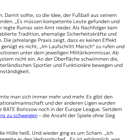
 Damit sollte, so die Idee, der Fußball aus seinem
 werden. „Es müssen kompetente Leute gefunden und
ter legte Rumas sein Amt nieder. Als Nachfolger kam
lierte Tradition, ehemalige Sicherheitskräfte und
Die jahrelange Praxis zeigt, dass es keinen Effekt
 genügt es nicht, „Im Laufschritt Marsch“ zu rufen und
Positionen unter dem jeweiligen Militärkommissar. Ab
 System nicht ein. An der Oberfläche schwimmen die,
aterländischen Sportler und Funktionäre bewegen und
enständigkeit.
ämte man sich immer mehr und mehr. Es gibt den
Nationalmannschaft und der anderen Ligen wurden
lte BATE Borissow noch in der Europe League. Seitdem
nz zu schweigen
– die Anzahl der Spiele ohne Sieg
e Hölle heiß. Und wieder ging es um Scham. „Ich
egelte er den Verbandschef. „Es ist erbärmlich, was