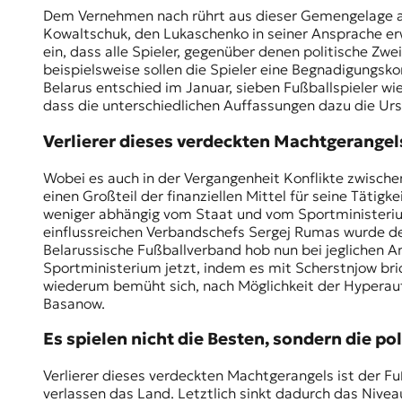
Dem Vernehmen nach rührt aus dieser Gemengelage a
Kowaltschuk
, den Lukaschenko in seiner Ansprache er
ein, dass alle Spieler, gegenüber denen politische Zw
beispielsweise sollen die Spieler eine Begnadigungsk
Belarus entschied im Januar, sieben Fußballspieler w
dass die unterschiedlichen Auffassungen dazu die Ur
Verlierer dieses verdeckten Machtgerangels
Wobei es auch in der Vergangenheit Konflikte zwisch
einen Großteil der finanziellen Mittel für seine Täti
weniger abhängig vom Staat und vom Sportministerium
einflussreichen Verbandschefs Sergej Rumas wurde dem
Belarussische Fußballverband hob nun bei jeglichen 
Sportministerium jetzt, indem es mit Scherstnjow bri
wiederum bemüht sich, nach Möglichkeit der Hyperauf
Basanow.
Es spielen nicht die Besten, sondern die po
Verlierer dieses verdeckten Machtgerangels ist der Fuß
verlassen das Land. Letztlich sinkt dadurch das Nivea