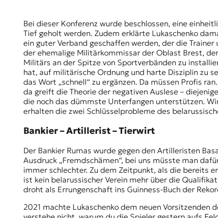
r
n
a
Bei dieser Konferenz wurde beschlossen, eine einheitl
l
Tief geholt werden. Zudem erklärte Lukaschenko dam
i
ein guter Verband geschaffen werden, der die Trainer u
s
der ehemalige Militärkommissar der Oblast Brest, de
m
Militärs an der Spitze von Sportverbänden zu installi
u
hat, auf militärische Ordnung und harte Disziplin zu 
s
das Wort „schnell“ zu ergänzen. Da müssen Profis ran. 
u
da greift die Theorie der negativen Auslese – diejen
n
die noch das dümmste Unterfangen unterstützen. Wir 
d
erhalten die zwei Schlüsselprobleme des belarussisch
M
e
Bankier – Artillerist – Tierwirt
d
i
Der Bankier Rumas wurde gegen den Artilleristen Ba
e
Ausdruck „Fremdschämen“, bei uns müsste man dafür 
n
immer schlechter. Zu dem Zeitpunkt, als die bereits 
k
ist kein belarussischer Verein mehr über die Qualifi
o
droht als Errungenschaft ins Guinness-Buch der Reko
m
2021 machte Lukaschenko dem neuen Vorsitzenden des
p
verstehe nicht, warum du die Spieler gestern aufs Fe
e