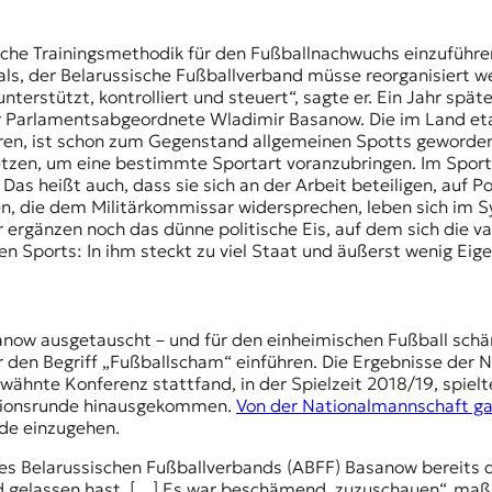
iche Trainingsmethodik für den Fußballnachwuchs einzuführen.
als, der Belarussische Fußballverband müsse reorganisiert
nterstützt, kontrolliert und steuert“, sagte er. Ein Jahr spä
r Parlamentsabgeordnete Wladimir Basanow. Die im Land etab
eren, ist schon zum Gegenstand allgemeinen Spotts geworden. 
setzen, um eine bestimmte Sportart voranzubringen. Im Sport
Das heißt auch, dass sie sich an der Arbeit beteiligen, auf 
igen, die dem Militärkommissar widersprechen, leben sich im
ergänzen noch das dünne politische Eis, auf dem sich die v
en Sports: In ihm steckt zu viel Staat und äußerst wenig Eig
sanow ausgetauscht – und für den einheimischen Fußball sch
den Begriff „Fußballscham“ einführen. Die Ergebnisse der 
erwähnte Konferenz stattfand, in der Spielzeit 2018/19, spie
kationsrunde hinausgekommen.
Von der Nationalmannschaft ga
rde einzugehen.
 Belarussischen Fußballverbands (ABFF) Basanow bereits di
ld gelassen hast. […] Es war beschämend, zuzuschauen“, maßr