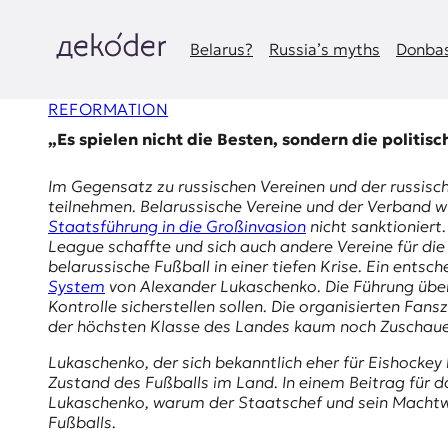
Zum
Inhalt
springen
Belarus?
Russia’s myths
Donbas
д
REFORMATION
e
„Es spielen nicht die Besten, sondern die politisc
k
Im Gegensatz zu russischen Vereinen und der russis
o
teilnehmen. Belarussische Vereine und der Verband w
Staatsführung in die Großinvasion
nicht sanktioniert
d
League schaffte und sich auch andere Vereine für di
belarussische Fußball in einer tiefen Krise. Ein ents
e
System
von Alexander Lukaschenko. Die Führung über 
Kontrolle sicherstellen sollen. Die organisierten Fa
r
der höchsten Klasse des Landes kaum noch Zuschau
|
Lukaschenko, der sich bekanntlich eher für Eishockey 
Zustand des Fußballs im Land. In einem Beitrag für
D
Lukaschenko, warum der Staatschef und sein Machtwahn
Fußballs.