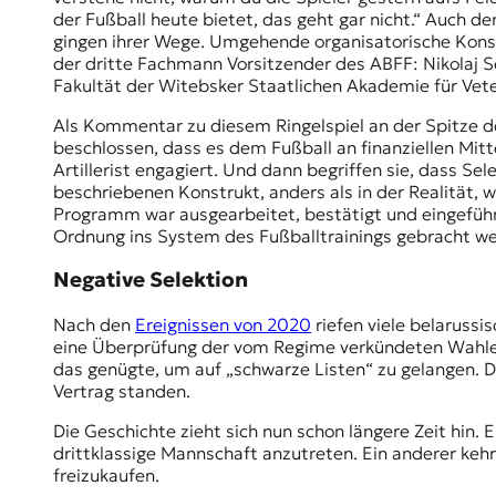
der Fußball heute bietet, das geht gar nicht.“ Auch d
t
gingen ihrer Wege. Umgehende organisatorische Konse
e
der dritte Fachmann Vorsitzender des ABFF: Nikolaj S
n
Fakultät der Witebsker Staatlichen Akademie für Vet
z
z
Als Kommentar zu diesem Ringelspiel an der Spitze de
u
beschlossen, dass es dem Fußball an finanziellen Mit
O
Artillerist engagiert. Und dann begriffen sie, dass Se
s
beschriebenen Konstrukt, anders als in der Realität,
t
Programm war ausgearbeitet, bestätigt und eingeführ
e
Ordnung ins System des Fußballtrainings gebracht 
u
r
Negative Selektion
o
p
Nach den
Ereignissen von 2020
riefen viele belarussi
a
eine Überprüfung der vom Regime verkündeten Wahler
.
das genügte, um auf „schwarze Listen“ zu gelangen. Die
Vertrag standen.
Die Geschichte zieht sich nun schon längere Zeit hin. 
drittklassige Mannschaft anzutreten. Ein anderer ke
freizukaufen.