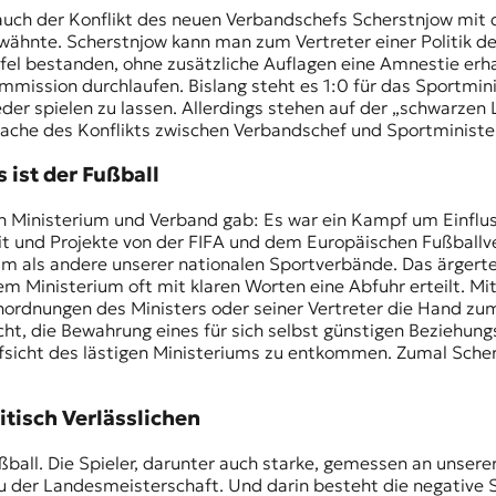
uch der Konflikt des neuen Verbandschefs
Scherstnjow
mit 
wähnte. Scherstnjow kann man zum Vertreter einer Politik des
eifel bestanden, ohne zusätzliche Auflagen eine Amnestie er
ommission durchlaufen. Bislang steht es 1:0 für das Sportmin
ieder spielen zu lassen. Allerdings stehen auf der „schwarz
sache des Konflikts zwischen Verbandschef und Sportministe
 ist der Fußball
en Ministerium und Verband gab: Es war ein Kampf um Einflus
gkeit und Projekte von der FIFA und dem Europäischen Fußball
 als andere unserer nationalen Sportverbände. Das ärgerte
 Ministerium oft mit klaren Worten eine Abfuhr erteilt. Mit 
Anordnungen des Ministers oder seiner Vertreter die Hand z
cht, die Bewahrung eines für sich selbst günstigen Beziehun
sicht des lästigen Ministeriums zu entkommen. Zumal Scher
litisch Verlässlichen
ball. Die Spieler, darunter auch starke, gemessen an unserer
u der Landesmeisterschaft. Und darin besteht die negative Se