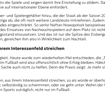
tiv die Spiele und zeigen damit ihre Einstellung zu alldem. D
sie auf internationaler Ebene einfordert.
r- und Spielergehälter hinzu, die der Staat ab der Saison 20
sliga ab, die oft noch weitere Landsleute mitnehmen. Zudem
Landes eingeschränkt. So verlor Naftan Nowopolozk beispiels
es Einsatzes von Nachwuchsspielern auf dem Platz ist nicht f
gsstand einzusetzen. Und das ist nur die Spitze des Eisber
n, gereichen ihm also in Wirklichkeit zum Nachteil.
ihrem Interessenfeld streichen
keit. Heute wurde zum wiederholten Mal entschieden, die „T
im Fußball wird also offensichtlich ohne Erfolg bleiben. Hä
che auch nicht zu helfen. Denn die Praxis zeigt: Je mehr si
n, aus ihrem Interessenfeld streichen, so als würde er überh
, selbständig zu schwimmen, oder sie geht unter. Wohin der 
Sports zuträglich, nicht nur im Fußball.