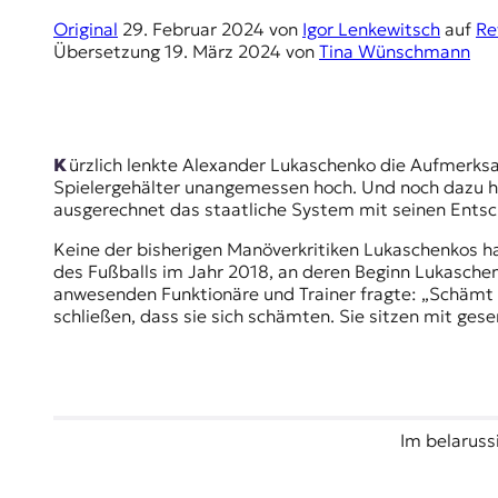
E
Original
29. Februar 2024
von
Igor Lenkewitsch
auf
Re
K
Übersetzung
19. März 2024
von
Tina Wünschmann
O
D
Kürzlich lenkte Alexander Lukaschenko die Aufmerksamkeit wieder einmal auf „die beliebteste Sportart unserer Bevölkerung“. Die Ergebnisse seien mau, die
E
Spielergehälter unangemessen hoch. Und noch dazu ha
ausgerechnet das staatliche System mit seinen Entsch
R
Keine der bisherigen Manöverkritiken Lukaschenkos hat
des Fußballs im Jahr 2018, an deren Beginn Lukasch
W
anwesenden Funktionäre und Trainer fragte: „Schämt 
i
schließen, dass sie sich schämten. Sie sitzen mit ge
s
s
e
n
,
J
Im belaruss
o
u