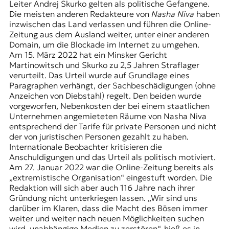
Leiter Andrej Skurko gelten als politische Gefangene.
t
Die meisten anderen Redakteure von
Nasha Niva
haben
e
inzwischen das Land verlassen und führen die Online-
n
Zeitung aus dem Ausland weiter, unter einer anderen
z
Domain, um die Blockade im Internet zu umgehen.
z
Am 15. März 2022 hat ein Minsker Gericht
u
Martinowitsch und Skurko zu 2,5 Jahren Straflager
O
verurteilt. Das Urteil wurde auf Grundlage eines
s
Paragraphen verhängt, der Sachbeschädigungen (ohne
t
Anzeichen von Diebstahl) regelt. Den beiden wurde
e
vorgeworfen, Nebenkosten der bei einem staatlichen
u
Unternehmen angemieteten Räume von Nasha Niva
r
entsprechend der Tarife für private Personen und nicht
o
der von juristischen Personen gezahlt zu haben.
p
Internationale Beobachter kritisieren die
a
Anschuldigungen und das Urteil als politisch motiviert.
.
Am 27. Januar 2022 war die Online-Zeitung bereits als
„extremistische Organisation“ eingestuft worden. Die
Redaktion will sich aber auch 116 Jahre nach ihrer
Gründung nicht unterkriegen lassen. „Wir sind uns
darüber im Klaren, dass die Macht des Bösen immer
weiter und weiter nach neuen Möglichkeiten suchen
wird, unabhängige Medien zu zerstören“, hieß es in