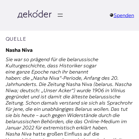
Zum
Inhalt
springen
Spenden
д
e
QUELLE
k
Nasha Niva
Sie war so prägend für die belarussische
o
Kulturgeschichte, dass Historiker sogar
eine ganze Epoche nach ihr benannt
d
haben: die „Nasha Niva“-Periode, Anfang des 20.
Jahrhunderts. Die Zeitung
Nasha Niva
(belarus. Nascha
e
Niwa; deutsch: „Unser Acker“) wurde 1906 in Vilnius
gegründet und ist damit die älteste belarussische
r
Zeitung. Schon damals verstand sie sich als Sprachrohr
für jene, die ein unabhängiges Belarus wollen. Das tut
|
sie bis heute – auch gegen Widerstände durch die
belarussischen Behörden, die das Online-Medium im
D
Januar 2022 für extremistisch erklärt haben.
Nasha Niva
hatte großen Einfluss auf die