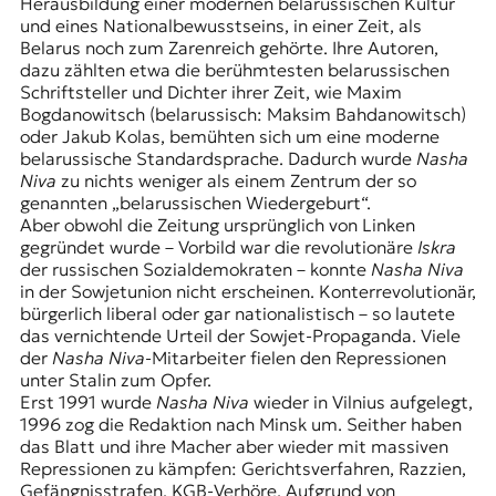
E
Herausbildung einer modernen belarussischen Kultur
und eines Nationalbewusstseins, in einer Zeit, als
K
Belarus noch zum Zarenreich gehörte. Ihre Autoren,
dazu zählten etwa die berühmtesten belarussischen
O
Schriftsteller und Dichter ihrer Zeit, wie Maxim
Bogdanowitsch (belarussisch: Maksim Bahdanowitsch)
D
oder Jakub Kolas, bemühten sich um eine moderne
belarussische Standardsprache. Dadurch wurde
Nasha
E
Niva
zu nichts weniger als einem Zentrum der so
genannten „belarussischen Wiedergeburt“.
R
Aber obwohl die Zeitung ursprünglich von Linken
gegründet wurde – Vorbild war die revolutionäre
Iskra
der russischen Sozialdemokraten – konnte
Nasha Niva
W
in der Sowjetunion nicht erscheinen. Konterrevolutionär,
i
bürgerlich liberal oder gar nationalistisch – so lautete
s
das vernichtende Urteil der Sowjet-Propaganda. Viele
s
der
Nasha Niva
-Mitarbeiter fielen den Repressionen
e
unter Stalin zum Opfer.
n
Erst 1991 wurde
Nasha Niva
wieder in Vilnius aufgelegt,
,
1996 zog die Redaktion nach Minsk um. Seither haben
J
das Blatt und ihre Macher aber wieder mit massiven
o
Repressionen zu kämpfen: Gerichtsverfahren, Razzien,
u
Gefängnisstrafen, KGB-Verhöre. Aufgrund von