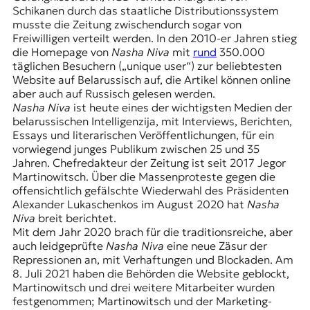
r
Schikanen durch das staatliche Distributionssystem
n
musste die Zeitung zwischendurch sogar von
a
Freiwilligen verteilt werden. In den 2010-er Jahren stieg
l
die Homepage von
Nasha Niva
mit
rund
350.000
i
täglichen Besuchern („unique user“) zur beliebtesten
s
Website auf Belarussisch auf, die Artikel können online
m
aber auch auf Russisch gelesen werden.
u
Nasha Niva
ist heute eines der wichtigsten Medien der
s
belarussischen Intelligenzija, mit Interviews, Berichten,
u
Essays und literarischen Veröffentlichungen, für ein
n
vorwiegend junges Publikum zwischen 25 und 35
d
Jahren. Chefredakteur der Zeitung ist seit 2017 Jegor
M
Martinowitsch. Über die Massenproteste gegen die
e
offensichtlich gefälschte Wiederwahl des Präsidenten
d
Alexander Lukaschenkos im August 2020 hat
Nasha
i
Niva
breit berichtet.
e
Mit dem Jahr 2020 brach für die traditionsreiche, aber
n
auch leidgeprüfte
Nasha Niva
eine neue Zäsur der
k
Repressionen an, mit Verhaftungen und Blockaden. Am
o
8. Juli 2021 haben die Behörden die Website geblockt,
m
Martinowitsch und drei weitere Mitarbeiter wurden
p
festgenommen; Martinowitsch und der Marketing-
e