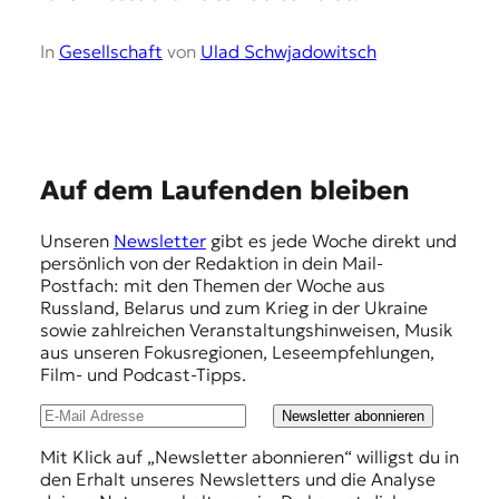
In
Gesellschaft
von
Ulad Schwjadowitsch
E
Auf dem Laufenden bleiben
m
Unseren
Newsletter
gibt es jede Woche direkt und
p
persönlich von der Redaktion in dein Mail-
f
Postfach: mit den Themen der Woche aus
Russland, Belarus und zum Krieg in der Ukraine
e
sowie zahlreichen Veranstaltungshinweisen, Musik
h
aus unseren Fokusregionen, Leseempfehlungen,
Film- und Podcast-Tipps.
l
u
Newsletter abonnieren
n
Mit Klick auf „Newsletter abonnieren“ willigst du in
den Erhalt unseres Newsletters und die Analyse
g