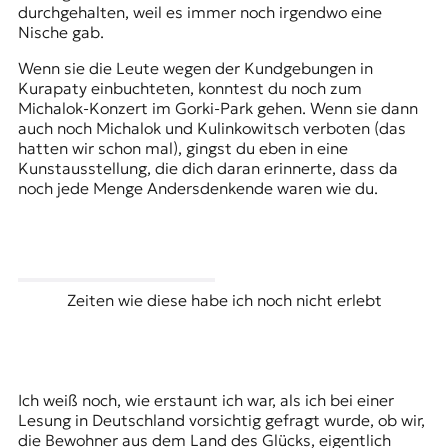
r
durchgehalten, weil es immer noch irgendwo eine
n
Nische gab.
a
l
Wenn sie die Leute wegen der Kundgebungen in
i
Kurapaty einbuchteten, konntest du noch zum
s
Michalok-Konzert im Gorki-Park gehen. Wenn sie dann
m
auch noch Michalok und Kulinkowitsch verboten (das
u
hatten wir schon mal), gingst du eben in eine
s
Kunstausstellung, die dich daran erinnerte, dass da
u
noch jede Menge Andersdenkende waren wie du.
n
d
M
e
d
Zeiten wie diese habe ich noch nicht erlebt
i
e
n
k
o
Ich weiß noch, wie erstaunt ich war, als ich bei einer
m
Lesung in Deutschland vorsichtig gefragt wurde, ob wir,
p
die Bewohner aus dem Land des Glücks, eigentlich
e