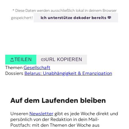
* Diese Daten werden ausschließlich lokal in deinem Browser
gespeichert!
Ich unterstütze dekoder bereits 🫶
TEILEN
URL KOPIEREN
Themen
Gesellschaft
Dossiers
Belarus: Unabhängigkeit & Emanzipation
E
Auf dem Laufenden bleiben
m
Unseren
Newsletter
gibt es jede Woche direkt und
p
persönlich von der Redaktion in dein Mail-
f
Postfach: mit den Themen der Woche aus