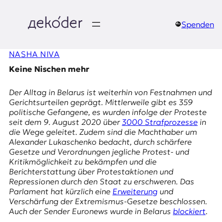
Zum
Inhalt
springen
Spenden
д
NASHA NIVA
e
Keine Nischen mehr
k
Der Alltag in Belarus ist weiterhin von Festnahmen und
o
Gerichtsurteilen geprägt. Mittlerweile gibt es 359
politische Gefangene, es wurden infolge der Proteste
d
seit dem
9. August 2020
über
3000 Strafprozesse
in
die Wege geleitet. Zudem sind die Machthaber um
e
Alexander Lukaschenko bedacht, durch
schärfere
Gesetze und Verordnungen
jegliche Protest- und
r
Kritikmöglichkeit zu bekämpfen und die
Berichterstattung über Protestaktionen und
|
Repressionen durch den Staat zu erschweren. Das
Parlament hat kürzlich eine
Erweiterung
und
D
Verschärfung der Extremismus-Gesetze beschlossen.
Auch der Sender
Euronews
wurde in Belarus
blockiert
.