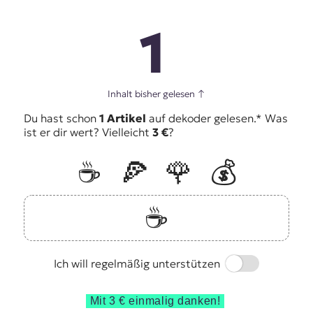
1
Inhalt bisher gelesen
↑
Du hast schon
1 Artikel
auf dekoder gelesen.* Was
ist er dir wert? Vielleicht
3 €
?
☕️
🍕
🌹
💰
☕️
Switch
Ich will regelmäßig unterstützen
Mit 3 € einmalig danken!