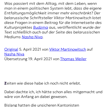
E
Was passiert mit dem Alltag, mit dem Leben, wenn
K
man in einem politischen System lebt, dass die eigene
Entfaltungsmöglichkeit immer mehr einschränkt? Der
O
belarussische Schriftsteller Viktor Martinowitsch lotet
diese Fragen in einem Beitrag für die Internetseite des
D
Kulturprojektes
Budzma
aus, veröffentlicht wurde der
Text schließlich auch auf der Seite des belarussischen
E
Mediums
Nasha Niva
.
R
Original
5. April 2021
von
Viktor Martinowitsch
auf
Nasha Niva
Übersetzung
19. April 2021
von
Thomas Weiler
W
i
s
s
e
Zeiten wie diese habe ich noch nicht erlebt.
n
,
Dabei dachte ich, ich hätte schon alles mitgemacht und
J
wäre von Anfang an dabei gewesen.
o
u
Bislang hatten die unsicheren Kantonisten