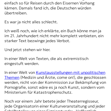
einfach so für Reisen durch den Eisernen Vorhang
t
kämen. Damals fand ich, die Deutschen würden
e
übertreiben.
n
z
Es war ja nicht alles schlecht.
z
u
Ich weiß noch, wie ich erklärte, ein Buch könne man ja
O
im 21. Jahrhundert nicht mehr komplett verbieten, ein
s
starker Text bezwinge jedes Verbot.
t
e
Und jetzt stehen wir hier.
u
In einer Welt von Texten, die als extremistisch
r
eingestuft werden.
o
p
In einer Welt von
Kunstausstellungen mit unpolitischen
a
Themen
(Medizin und Ärzte, come on!), die geschlossen
.
werden, nicht von der Kommission zur Bekämpfung von
Pornografie, sonst wäre es ja noch Kunst, sondern vom
Ministerium für Katastrophenschutz.
Noch vor einem Jahr betete jeder Theaterregisseur,
jede Organisatorin einer Kulturveranstaltung und jeder