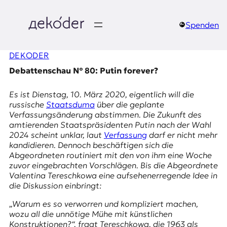
Zum
Inhalt
springen
Spenden
д
DEKODER
e
Debattenschau № 80: Putin forever?
k
Es ist Dienstag, 10. März 2020, eigentlich will die
o
russische
Staatsduma
über die geplante
Verfassungsänderung abstimmen. Die Zukunft des
d
amtierenden Staatspräsidenten Putin nach der Wahl
2024 scheint unklar, laut
Verfassung
darf er nicht mehr
e
kandidieren. Dennoch beschäftigen sich die
Abgeordneten routiniert mit den von ihm eine Woche
r
zuvor eingebrachten Vorschlägen. Bis die Abgeordnete
Valentina Tereschkowa
eine aufsehenerregende Idee in
|
die Diskussion einbringt:
D
„Warum es so verworren und kompliziert machen,
wozu all die unnötige Mühe mit künstlichen
Konstruktionen?“, fragt Tereschkowa, die 1963 als