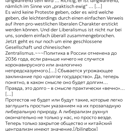
langwährend sein wird … Richtig, er ist langwährend,
nämlich im Sinne von „praktisch ewig“ … […]
Es wird keine Proteste geben, oder es wird welche
geben, die leichterdings durch einen einfachen Verweis
auf ihren pro-westlichen liberalen Charakter erstickt
werden können. Und der Liberalismus ist nicht nur bei
uns, sondern einfach überall zusammengebrochen.
Jetzt geht es nur noch um eine geschlossene
Gesellschaft und chinesischen
Zentralismus.~~~Политика в России отменена до
2036 года, если раньше ничего не случится
коронавирусного или аналогично
непредсказуемого.[…] Сбывается угрожающее
заклинание про «долгое государство». Да, теперь
понятно, в каком смысле оно будет долгим…
Правда, это долго – в смысле практически «вечно»…
[…]
Протестов не будет или будут такие, которые легко
заглушить простым указанием на их прозападную
либеральную природу. А либерализм рухнул
окончательно не только у нас, но просто везде.
Теперь только закрытое общество и китайский
централизм имеют значение.[/bilingbox]