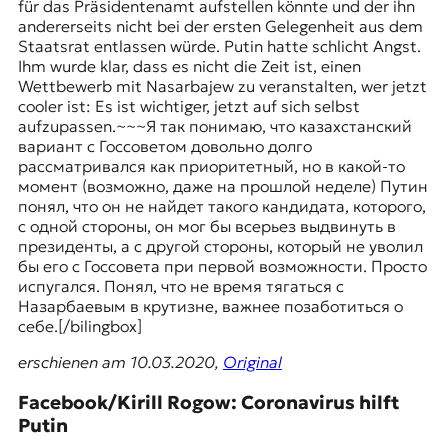
für das Präsidentenamt aufstellen könnte und der ihn
andererseits nicht bei der ersten Gelegenheit aus dem
Staatsrat entlassen würde. Putin hatte schlicht Angst.
Ihm wurde klar, dass es nicht die Zeit ist, einen
Wettbewerb mit Nasarbajew zu veranstalten, wer jetzt
cooler ist: Es ist wichtiger, jetzt auf sich selbst
aufzupassen.~~~Я так понимаю, что казахстанский
вариант с Госсоветом довольно долго
рассматривался как приоритетный, но в какой-то
момент (возможно, даже на прошлой неделе) Путин
понял, что он не найдет такого кандидата, которого,
с одной стороны, он мог бы всерьез выдвинуть в
президенты, а с другой стороны, который не уволил
бы его с Госсовета при первой возможности. Просто
испугался. Понял, что не время тягаться с
Назарбаевым в крутизне, важнее позаботиться о
себе.[/bilingbox]
erschienen am 10.03.2020,
Original
Facebook/Kirill Rogow: Coronavirus hilft
Putin