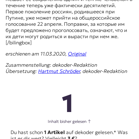
течение теперь уже фактически десятилетий.
Первое поколение россиян, родившееся при
Путине, уже может прийти на общероссийское
голосование 22 апреля. Поправки, за которые им
будет предложено проголосовать, означают, что и
их дети могут родиться и вырасти при нем же.
[/bilingbox]
erschienen am 11.03.2020,
Original
Zusammenstellung: dekoder-Redaktion
Übersetzung:
Hartmut Schröder
, dekoder-Redaktion
1
Inhalt bisher gelesen
↑
Du hast schon
1 Artikel
auf dekoder gelesen.* Was
ist er dir wert? Vielleicht
3 €
?