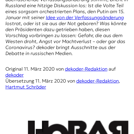
r
Russland eine hitzige Diskussion los: Ist die Volte Teil
n
eines sorgsam orchestrierten Plans, den Putin am 15.
a
Januar mit seiner
Idee von der Verfassungsänderung
l
lostrat, oder ist sie aus der Not geboren? Was könnte
i
den Präsidenten dazu getrieben haben, diesen
s
Vorschlag vorbringen zu lassen: Gefahr, die aus dem
m
Westen droht, Angst vor Machtverlust – oder gar das
u
Coronavirus? dekoder bringt Ausschnitte aus der
s
Debatte in russischen Medien.
u
n
d
Original
11. März 2020
von
dekoder-Redaktion
auf
M
dekoder
e
Übersetzung
11. März 2020
von
dekoder-Redaktion
,
d
Hartmut Schröder
i
e
n
k
o
m
p
e