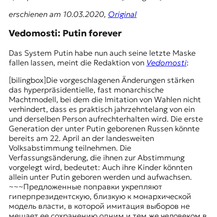
erschienen am 10.03.2020,
Original
Vedomosti: Putin forever
Das System Putin habe nun auch seine letzte Maske
fallen lassen, meint die Redaktion von
Vedomosti
:
[bilingbox]Die vorgeschlagenen Änderungen stärken
das hyperpräsidentielle, fast monarchische
Machtmodell, bei dem die Imitation von Wahlen nicht
verhindert, dass es praktisch jahrzehntelang von ein
und derselben Person aufrechterhalten wird. Die erste
Generation der unter Putin geborenen Russen könnte
bereits am 22. April an der landesweiten
Volksabstimmung teilnehmen. Die
Verfassungsänderung, die ihnen zur Abstimmung
vorgelegt wird, bedeutet: Auch ihre Kinder könnten
allein unter Putin geboren werden und aufwachsen.
~~~Предложенные поправки укрепляют
гиперпрезидентскую, близкую к монархической
модель власти, в которой имитация выборов не
мешает ее сохранению одним и тем же человеком в