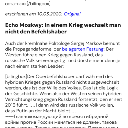
остаться»[/bilingbox]
erschienen am 10.03.2020,
Original
Echo Moskwy: In einem Krieg wechselt man
nicht den Befehlshaber
Auch der kremlnahe Politologe Sergej Markow bemüht
die Propagandaformel der
belagerten Festung
: Der
Westen führe einen Krieg gegen Russland, das
russische Volk sei verängstigt und dürste mehr denn je
nach einem starken Leader:
[bilingbox]Der
Oberbefehlshaber
darf während des
hybriden Krieges
gegen Russland nicht ausgewechselt
werden, das ist der Wille des Volkes. Das ist die Logik
der Geschichte. Wenn also der Westen seinen hybriden
Vernichtungskrieg gegen Russland fortsetzt, den er seit
2013 führt, […] dann wird das russische Volk wollen,
dass Putin an der Macht bleibt …
~~~Главнокомандующий во время гибридной
войны против России меняться не должен, такова
воля народа. Такова логика истории. Поэтому если