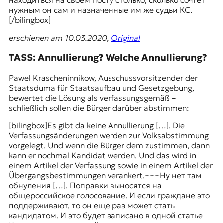
нужным он сам и назначенные им же судьи КС.
[/bilingbox]
erschienen am 10.03.2020,
Original
TASS: Annullierung? Welche Annullierung?
Pawel Krascheninnikow, Ausschussvorsitzender der
Staatsduma für Staatsaufbau und Gesetzgebung,
bewertet die Lösung als verfassungsgemäß –
schließlich sollen die Bürger darüber abstimmen:
[bilingbox]Es gibt da keine Annullierung […]. Die
Verfassungsänderungen werden zur Volksabstimmung
vorgelegt. Und wenn die Bürger dem zustimmen, dann
kann er nochmal Kandidat werden. Und das wird in
einem Artikel der Verfassung sowie in einem Artikel der
Übergangsbestimmungen verankert.~~~Ну нет там
обнуления […]. Поправки выносятся на
общероссийское голосование. И если граждане это
поддерживают, то он еще раз может стать
кандидатом. И это будет записано в одной статье