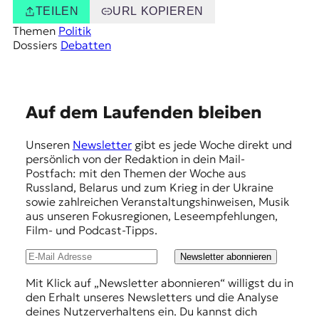
TEILEN
URL KOPIEREN
Themen
Politik
Dossiers
Debatten
E
Auf dem Laufenden bleiben
m
Unseren
Newsletter
gibt es jede Woche direkt und
p
persönlich von der Redaktion in dein Mail-
f
Postfach: mit den Themen der Woche aus
Russland, Belarus und zum Krieg in der Ukraine
e
sowie zahlreichen Veranstaltungshinweisen, Musik
h
aus unseren Fokusregionen, Leseempfehlungen,
Film- und Podcast-Tipps.
l
u
Newsletter abonnieren
n
Mit Klick auf „Newsletter abonnieren“ willigst du in
den Erhalt unseres Newsletters und die Analyse
g
deines Nutzerverhaltens ein. Du kannst dich