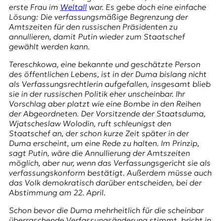
E
erste Frau im
Weltall
war. Es gebe doch eine einfache
K
Lösung: Die verfassungsmäßige Begrenzung der
Amtszeiten für den russischen Präsidenten zu
O
annullieren, damit Putin wieder zum Staatschef
gewählt werden kann.
D
Tereschkowa, eine bekannte und geschätzte Person
des öffentlichen Lebens, ist in der Duma bislang nicht
E
als Verfassungsrechtlerin aufgefallen, insgesamt blieb
sie in der russischen Politik eher unscheinbar. Ihr
R
Vorschlag aber platzt wie eine Bombe in den Reihen
der Abgeordneten. Der Vorsitzende der Staatsduma,
Wjatscheslaw Wolodin, ruft schleunigst den
W
Staatschef an, der schon kurze Zeit später in der
i
Duma erscheint, um eine Rede zu halten. Im Prinzip,
s
sagt Putin, wäre die Annullierung der Amtszeiten
s
möglich, aber nur, wenn das Verfassungsgericht sie als
e
verfassungskonform bestätigt. Außerdem müsse auch
n
das Volk demokratisch darüber entscheiden, bei der
,
Abstimmung
am 22. April.
J
o
Schon bevor die Duma mehrheitlich für die scheinbar
u
überraschende Verfassungsänderung stimmt, bricht in