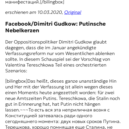
манифестаций.[/bilingbox]
erschienen am 10.03.2020,
Original
Facebook/Dimitri Gudkow: Putinsche
Nebelkerzen
Der Oppositionspolitiker
Dimitri Gudkow
glaubt
dagegen, dass die im Januar angekündigte
Verfassungsreform nur vom Wesentlichen ablenken
sollte. In diesem Schauspiel sei der Vorschlag von
Valentina Tereschkowa Teil eines orchestrierten
Szenarios:
[bilingbox]Das heißt, dieses ganze unanständige Hin
und Her mit der Verfassung ist allein wegen dieses
einen Moments heute angezettelt worden: für zwei
neue Amtszeiten Putins. Tereschkowa, die Stalin noch
gut in Erinnerung hat, hat Putin nicht hängen
lassen.~~~То есть вся эта неприличная возня с
Конституцией затевалась ради одного
сегодняшнего момента: двух новых сроков Путина.
Терешкова, хорошо помнящая еще Сталина, не