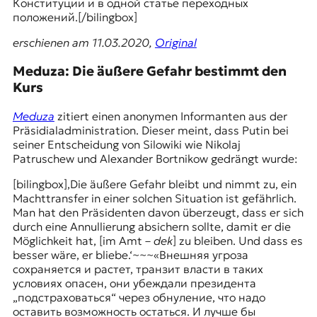
Конституции и в одной статье переходных
положений.[/bilingbox]
erschienen am 11.03.2020,
Original
Meduza: Die äußere Gefahr bestimmt den
Kurs
Meduza
zitiert einen anonymen Informanten aus der
Präsidialadministration. Dieser meint, dass Putin bei
seiner Entscheidung von Silowiki wie Nikolaj
Patruschew und Alexander Bortnikow gedrängt wurde:
[bilingbox]‚Die äußere Gefahr bleibt und nimmt zu, ein
Machttransfer in einer solchen Situation ist gefährlich.
Man hat den Präsidenten davon überzeugt, dass er sich
durch eine Annullierung absichern sollte, damit er die
Möglichkeit hat, [im Amt –
dek
] zu bleiben. Und dass es
besser wäre, er bliebe.‘~~~«Внешняя угроза
сохраняется и растет, транзит власти в таких
условиях опасен, они убеждали президента
„подстраховаться“ через обнуление, что надо
оставить возможность остаться. И лучше бы