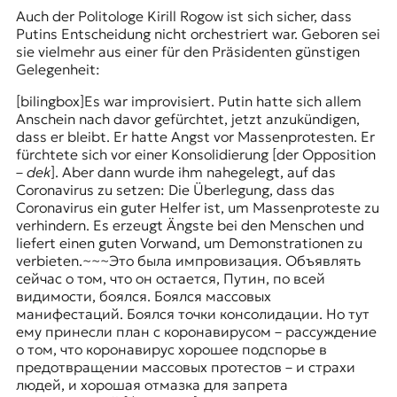
Auch der Politologe
Kirill Rogow
ist sich sicher, dass
Putins Entscheidung nicht orchestriert war. Geboren sei
sie vielmehr aus einer für den Präsidenten günstigen
Gelegenheit:
[bilingbox]Es war improvisiert. Putin hatte sich allem
Anschein nach davor gefürchtet, jetzt anzukündigen,
dass er bleibt. Er hatte Angst vor Massenprotesten. Er
fürchtete sich vor einer Konsolidierung [der Opposition
–
dek
]. Aber dann wurde ihm nahegelegt, auf das
Coronavirus zu setzen: Die Überlegung, dass das
Coronavirus ein guter Helfer ist, um Massenproteste zu
verhindern. Es erzeugt Ängste bei den Menschen und
liefert einen guten Vorwand, um Demonstrationen zu
verbieten.~~~Это была импровизация. Объявлять
сейчас о том, что он остается, Путин, по всей
видимости, боялся. Боялся массовых
манифестаций. Боялся точки консолидации. Но тут
ему принесли план с коронавирусом – рассуждение
о том, что коронавирус хорошее подспорье в
предотвращении массовых протестов – и страхи
людей, и хорошая отмазка для запрета