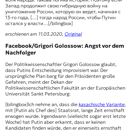
Запад продолжит свою гибридную войну на
уничтожение России, которую он ведет, начиная с
13-го года, […] тогда народ России, чтобы Путин
остался у власти…[/bilingbox]
erschienen am 11.03.2020,
Original
Facebook/Grigori Golossow: Angst vor dem
Nachfolger
Der Politikwissenschaftler
Grigori Golossow
glaubt,
dass Putins Entscheidung improvisiert war. Der
ursprüngliche Plan barg für den Präsidenten große
Gefahren, meint der Dekan der
Politikwissenschaftlichen Fakultät an der Europäischen
Universität Sankt Petersburg:
[bilingbox]Ich nehme an, dass die
kasachische Variante
,
mit [Putin als Chef des]
Staatsrat
, lange Zeit ernsthaft
erwogen wurde. Irgendwann (vielleicht sogar erst letzte
Woche) hat Putin aber erkannt, dass er keinen
Kandidaten finden würde, den er einerseits ernsthaft