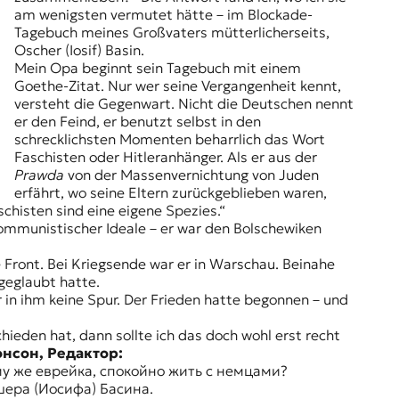
am wenigsten vermutet hätte – im Blockade-
Tagebuch meines Großvaters mütterlicherseits,
Oscher (Iosif) Basin.
Mein Opa beginnt sein Tagebuch mit einem
Goethe-Zitat. Nur wer seine Vergangenheit kennt,
versteht die Gegenwart. Nicht die Deutschen nennt
er den Feind, er benutzt selbst in den
schrecklichsten Momenten beharrlich das Wort
Faschisten oder Hitleranhänger. Als er aus der
Prawda
von der Massenvernichtung von Juden
erfährt, wo seine Eltern zurückgeblieben waren,
schisten sind eine eigene Spezies.“
ommunistischer Ideale – er war den Bolschewiken
Front. Bei Kriegsende war er in Warschau. Beinahe
geglaubt hatte.
in ihm keine Spur. Der Frieden hatte begonnen – und
eden hat, dann sollte ich das doch wohl erst recht
нсон, Редактор:
ому же еврейка, спокойно жить с немцами?
шера (Иосифа) Басина.