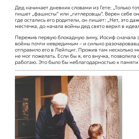
Дед начинает дневник словами из Гете: „Только то
пишет „фашисты“ или „гитлеровцы“. Верен себе он
где остались его родители, он пишет: „Нет, это д
местечка, до начала войны дед свято верил в идеа
Пережив первую блокадную зиму, Иосиф сначала э
войны почти невредимым – и сильно разочаровавш
отправило его в Лейпциг. Прожив там несколько ме
не мог пожелать. Если бы я, его внучка, позволила
работаю. Это было бы неблагодарностью к памяти д