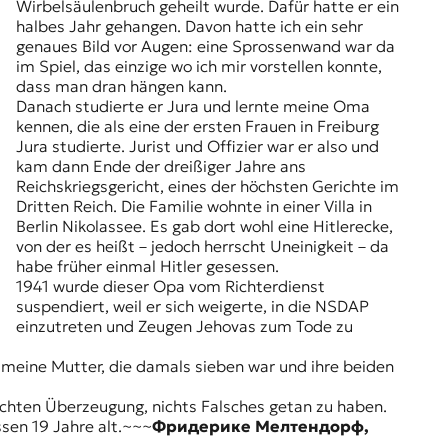
Wirbelsäulenbruch geheilt wurde. Dafür hatte er ein
halbes Jahr gehangen. Davon hatte ich ein sehr
genaues Bild vor Augen: eine Sprossenwand war da
im Spiel, das einzige wo ich mir vorstellen konnte,
dass man dran hängen kann.
Danach studierte er Jura und lernte meine Oma
kennen, die als eine der ersten Frauen in Freiburg
Jura studierte. Jurist und Offizier war er also und
kam dann Ende der dreißiger Jahre ans
Reichskriegsgericht, eines der höchsten Gerichte im
Dritten Reich. Die Familie wohnte in einer Villa in
Berlin Nikolassee. Es gab dort wohl eine Hitlerecke,
von der es heißt – jedoch herrscht Uneinigkeit – da
habe früher einmal Hitler gesessen.
1941 wurde dieser Opa vom Richterdienst
suspendiert, weil er sich weigerte, in die NSDAP
einzutreten und Zeugen Jehovas zum Tode zu
: meine Mutter, die damals sieben war und ihre beiden
echten Überzeugung, nichts Falsches getan zu haben.
sen 19 Jahre alt.~~~
Фридерике Мелтендорф,