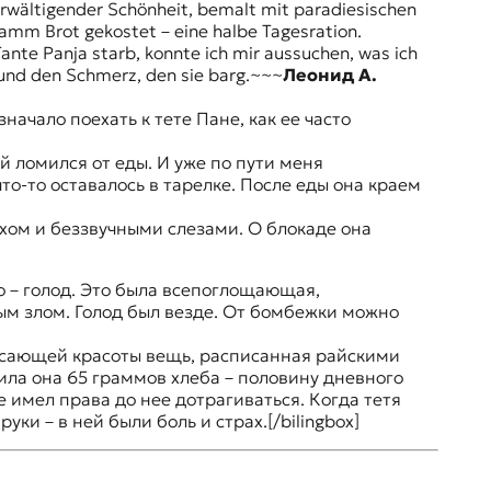
rwältigender Schönheit, bemalt mit paradiesischen
Gramm Brot gekostet – eine halbe Tagesration.
ante Panja starb, konnte ich mir aussuchen, was ich
t und den Schmerz, den sie barg.~~~
Леонид А.
ачало поехать к тете Пане, как ее часто
 ломился от еды. И уже по пути меня
то-то оставалось в тарелке. После еды она краем
ехом и беззвучными слезами. О блокаде она
о – голод. Это была всепоглощающая,
ым злом. Голод был везде. От бомбежки можно
рясающей красоты вещь, расписанная райскими
ила она 65 граммов хлеба – половину дневного
е имел права до нее дотрагиваться. Когда тетя
уки – в ней были боль и страх.[/bilingbox]