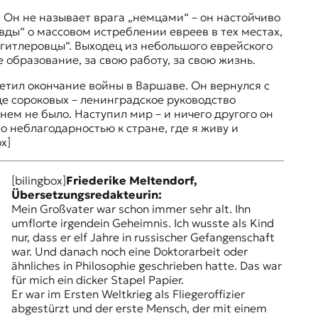
. Он не называет врага „немцами“ – он настойчиво
вды“ о массовом истреблении евреев в тех местах,
о гитлеровцы“. Выходец из небольшого еврейского
 образование, за свою работу, за свою жизнь.
етил окончание войны в Варшаве. Он вернулся с
е сороковых – ленинградское руководство
нем не было. Наступил мир – и ничего другого он
то неблагодарностью к стране, где я живу и
x]
[bilingbox]
Friederike Meltendorf,
Übersetzungsredakteurin:
Mein Großvater war schon immer sehr alt. Ihn
umflorte irgendein Geheimnis. Ich wusste als Kind
nur, dass er elf Jahre in russischer Gefangenschaft
war. Und danach noch eine Doktorarbeit oder
ähnliches in Philosophie geschrieben hatte. Das war
für mich ein dicker Stapel Papier.
Er war im Ersten Weltkrieg als Fliegeroffizier
abgestürzt und der erste Mensch, der mit einem