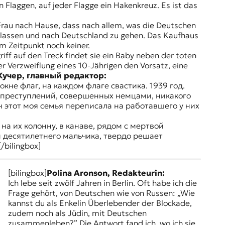
 Flaggen, auf jeder Flagge ein Hakenkreuz. Es ist das
 Frau nach Hause, dass nach allem, was die Deutschen
erlassen und nach Deutschland zu gehen. Das Kaufhaus
m Zeitpunkt noch keiner.
iff auf den Treck findet sie ein Baby neben der toten
r Verzweiflung eines 10-Jährigen den Vorsatz, eine
Кучер, главный редактор:
кне флаг, на каждом флаге свастика. 1939 год.
х преступлений, совершенных немцами, никакого
 этот моя семья переписала на работавшего у них
а их колонну, в канаве, рядом с мертвой
м десятилетнего мальчика, твердо решает
bilingbox]
[bilingbox]
Polina Aronson, Redakteurin:
Ich lebe seit zwölf Jahren in Berlin. Oft habe ich die
Frage gehört, von Deutschen wie von Russen: „Wie
kannst du als Enkelin Überlebender der Blockade,
zudem noch als Jüdin, mit Deutschen
zusammenleben?” Die Antwort fand ich, wo ich sie