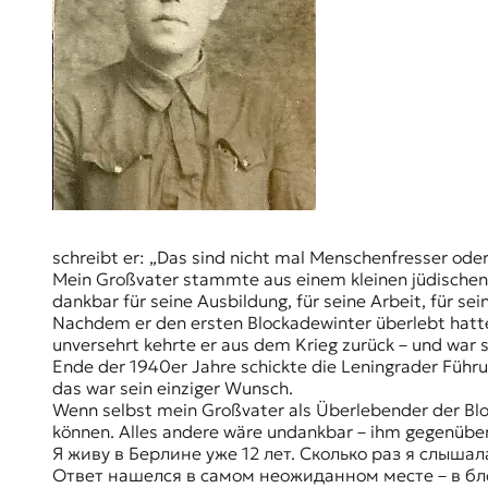
schreibt er: „Das sind nicht mal Menschenfresser oder 
Mein Großvater stammte aus einem kleinen jüdischen 
dankbar für seine Ausbildung, für seine Arbeit, für se
Nachdem er den ersten Blockadewinter überlebt hatte
unversehrt kehrte er aus dem Krieg zurück – und war
Ende der 1940er Jahre schickte die
Leningrader
Führu
das war sein einziger Wunsch.
Wenn selbst mein Großvater als Überlebender der Bloc
können. Alles andere wäre undankbar – ihm gegenübe
Я живу в Берлине уже 12 лет. Сколько раз я слыша
Ответ нашелся в самом неожиданном месте – в бл