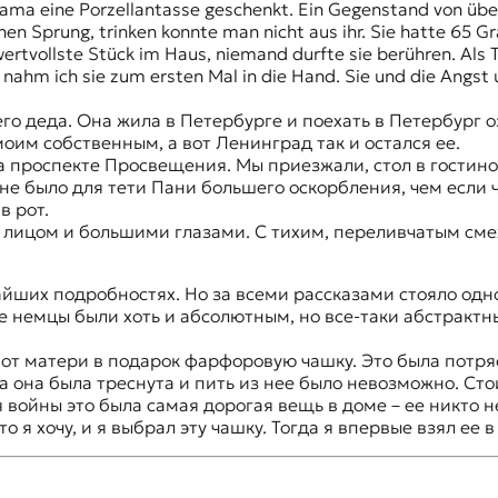
ama eine Porzellantasse geschenkt. Ein Gegenstand von übe
inen Sprung, trinken konnte man nicht aus ihr. Sie hatte 65 
rtvollste Stück im Haus, niemand durfte sie berühren. Als T
a nahm ich sie zum ersten Mal in die Hand. Sie und die Angs
 деда. Она жила в Петербурге и поехать в Петербург озн
моим собственным, а вот Ленинград так и остался ее.
 проспекте Просвещения. Мы приезжали, стол в гостиной
не было для тети Пани большего оскорбления, чем если ч
в рот.
ым лицом и большими глазами. С тихим, переливчатым см
айших подробностях. Но за всеми рассказами стояло одн
е немцы были хоть и абсолютным, но все-таки абстрактн
 от матери в подарок фарфоровую чашку. Это была пот
 она была треснута и пить из нее было невозможно. Сто
 войны это была самая дорогая вещь в доме – ее никто н
я хочу, и я выбрал эту чашку. Тогда я впервые взял ее в р