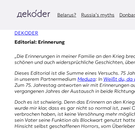
Zum
Inhalt
springen
Belarus?
Russia’s myths
Donbas
д
DEKODER
e
Editorial: Erinnerung
k
„Die Erinnerungen in meiner Familie an den Krieg bre
o
schönen und auch widersprüchliche Geschichten, über 
d
Dieses Editorial ist die Summe eines Versuchs. 75 Ja
in unserem Partnermedium
Meduza
: In
Weißt du, da 
e
Zum 75. Jahrestag antworten wir mit Erinnerungen au
vergangenen Jahres der Austausch in beide Richtunge
r
Doch es ist schwierig. Denn das Erinnern an den Krie
wurde mir klar, dass es gar nicht so normal ist, zwei
|
verbrochen haben, ist keine Versöhnung mehr möglich.
sein Vater seine Funktion als Blockwart genutzt hatt
D
Hinsicht selbst geschaffenen Horrors, vom Überleben