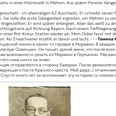
eits in einer Kleinstadt in Mähren. Aus jedem Fenster hängen
genschaft – im ehemaligen KZ Auschwitz. Er schreibt seiner
. Sie solle die erste Gelegenheit ergreifen, um Mähren zu v
Angestellten. Er wird später enteignet. Aber das weiß zu de
tlingstreck auf Richtung Bayern. Nach einem Tieffliegerangr
 einer Rot-Kreuz-Station wieder ab. Mein Onkel fasst mit de
en. Als Erwachsener erzählt er davon und lacht.~~~
Тамина 
овской линии в каком-то городке в Моравии. В каждом о
цлагере Освенцим. Он пишет домой жене, что после все
же возможности уехать из Моравии в Германию. Магазин
ого пока никто не знает.
цев отправляется в сторону Баварии. После авианалета н
едующего поста Красного креста. Мой дядя, с отчаяние
Спустя много лет он вспоминает эту историю со смехом.[/