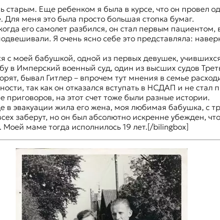
 старым. Еще ребенком я была в курсе, что он провел од
. Для меня это была просто большая стопка бумаг.
 когда его самолет разбился, он стал первым пациентом
подвешивали. Я очень ясно себе это представляла: наверн
 с моей бабушкой, одной из первых девушек, учившихся 
бу в Имперский военный суд, один из высших судов Треть
ворят, бывал Гитлер – впрочем тут мнения в семье расход
ности, так как он отказался вступать в НСДАП и не стал
е приговоров, на этот счет тоже были разные истории.
где в эвакуации жила его жена, моя любимая бабушка, с 
всех заберут, но он был абсолютно искренне убежден, что
. Моей маме тогда исполнилось 19 лет.[/bilingbox]