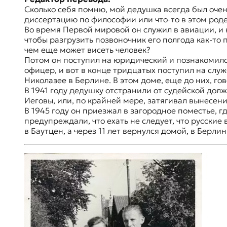
Сколько себя помню, мой дедушка всегда был очень
диссертацию по философии или что-то в этом роде
Во время Первой мировой он служил в авиации, и
чтобы разгрузить позвоночник его полгода как-то 
чем еще может висеть человек?
Потом он поступил на юридический и познакомился
офицер, и вот в конце тридцатых поступил на служ
Николазее в Берлине. В этом доме, еще до них, го
В 1941 году дедушку отстранили от судейской долж
Иеговы, или, по крайней мере, затягивал вынесени
В 1945 году он приезжал в загородное поместье, 
предупреждали, что ехать не следует, что русские 
в
Баутцен
, а через 11 лет вернулся домой, в Берлин