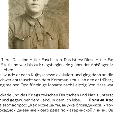
Tiere. Das sind Hitler-Faschisten. Das ist es: Diese Hitler-Fa
Stetl und war bis zu Kriegsbeginn ein glühender Anhänger k
in Leben.
, wurde er nach Kujbyschewe evakuiert und ging dann an die 
 schwer enttäuscht von dem Kommunismus, an den er früher 
ng meinen Opa für einige Monate nach Leipzig. Von Hass war 
kade und des Kriegs zwischen Deutschen und Nazis unterschi
r und gegenüber dem Land, in dem ich lebe.~~~
Полина Аро
ла этот вопрос: „Как можешь ты, внучка блокадников, к т
окадном дневнике моего деда по материнской линии, О