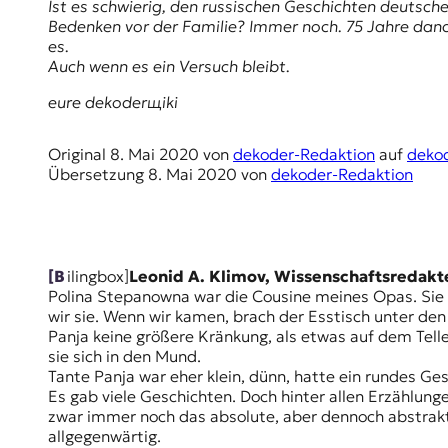
E
Ist es schwierig, den russischen Geschichten deutsch
Bedenken vor der Familie? Immer noch. 75 Jahre danac
K
es.
Auch wenn es ein Versuch bleibt.
O
eure dekoderщiki
D
E
Original
8. Mai 2020
von
dekoder-Redaktion
auf
deko
Übersetzung
8. Mai 2020
von
dekoder-Redaktion
R
W
i
[bilingbox]
Leonid A. Klimov, Wissenschaftsredakt
s
Polina Stepanowna war die Cousine meines Opas. Sie l
s
wir sie. Wenn wir kamen, brach der Esstisch unter d
e
Panja keine größere Kränkung, als etwas auf dem Tel
n
sie sich in den Mund.
,
Tante Panja war eher klein, dünn, hatte ein rundes G
J
Es gab viele Geschichten. Doch hinter allen Erzählung
o
zwar immer noch das absolute, aber dennoch abstrakt
u
allgegenwärtig.