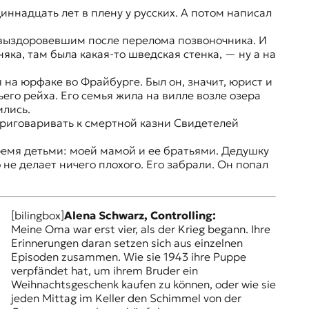
иннадцать лет в плену у русских. А потом написал
, выздоровевшим после перелома позвоночника. И
яка, там была какая-то шведская стенка, — ну а на
на юрфаке во Фрайбурге. Был он, значит, юрист и
его рейха. Его семья жила на вилле возле озера
ились.
 приговаривать к смертной казни Свидетелей
тремя детьми: моей мамой и ее братьями. Дедушку
 не делает ничего плохого. Его забрали. Он попал
[bilingbox]
Alena Schwarz, Controlling:
Meine Oma war erst vier, als der Krieg begann. Ihre
Erinnerungen daran setzen sich aus einzelnen
Episoden zusammen. Wie sie 1943 ihre Puppe
verpfändet hat, um ihrem Bruder ein
Weihnachtsgeschenk kaufen zu können, oder wie sie
jeden Mittag im Keller den Schimmel von der