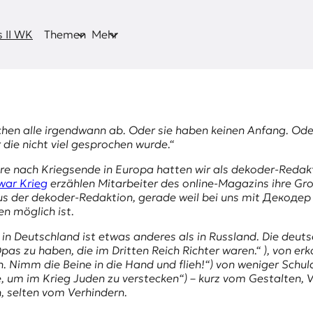
 II WK
Themen
Mehr
chen alle irgendwann ab. Oder sie haben keinen Anfang. Oder
die nicht viel gesprochen wurde.“
hre nach Kriegsende in Europa hatten wir als dekoder-Redakt
war Krieg
erzählen Mitarbeiter des online-Magazins ihre Gr
s der dekoder-Redaktion, gerade weil bei uns mit Декодер 
n möglich ist.
g in Deutschland ist etwas anderes als in Russland. Die de
 Opas zu haben, die im Dritten Reich Richter waren.“ ), von e
 Nimm die Beine in die Hand und flieh!“) von weniger Schuld
e, um im Krieg Juden zu verstecken“) – kurz vom Gestalten, 
, selten vom Verhindern.