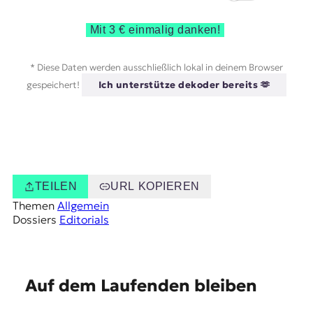
Mit 3 € einmalig danken!
* Diese Daten werden ausschließlich lokal in deinem Browser
gespeichert!
Ich unterstütze dekoder bereits 🫶
TEILEN
URL KOPIEREN
Themen
Allgemein
Dossiers
Editorials
E
Auf dem Laufenden bleiben
m