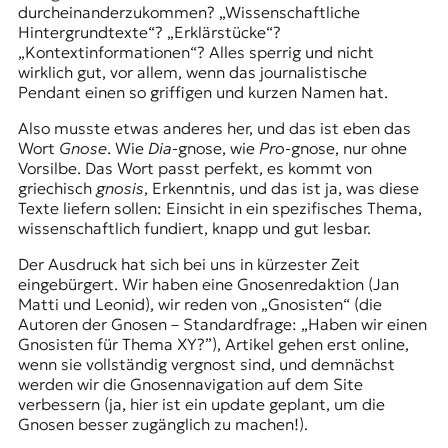
r
durcheinanderzukommen? „Wissenschaftliche
n
Hintergrundtexte“? „Erklärstücke“?
a
„Kontextinformationen“? Alles sperrig und nicht
l
wirklich gut, vor allem, wenn das journalistische
i
Pendant einen so griffigen und kurzen Namen hat.
s
m
Also musste etwas anderes her, und das ist eben das
u
Wort
Gnose
. Wie
Dia
-gnose, wie
Pro
-gnose, nur ohne
s
Vorsilbe. Das Wort passt perfekt, es kommt von
u
griechisch
gnosis
, Erkenntnis, und das ist ja, was diese
n
Texte liefern sollen: Einsicht in ein spezifisches Thema,
d
wissenschaftlich fundiert, knapp und gut lesbar.
M
Der Ausdruck hat sich bei uns in kürzester Zeit
e
eingebürgert. Wir haben eine Gnosenredaktion (Jan
d
Matti und Leonid), wir reden von „Gnosisten“ (die
i
Autoren der Gnosen – Standardfrage: „Haben wir einen
e
Gnosisten für Thema XY?”), Artikel gehen erst online,
n
wenn sie vollständig vergnost sind, und demnächst
k
werden wir die Gnosennavigation auf dem Site
o
verbessern (ja, hier ist ein update geplant, um die
m
Gnosen besser zugänglich zu machen!).
p
e