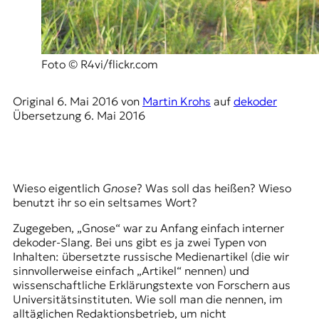
E
K
O
Foto © R4vi/flickr.com
D
Original
6. Mai 2016
von
Martin Krohs
auf
dekoder
E
Übersetzung
6. Mai 2016
R
W
Wieso eigentlich
Gnose
? Was soll das heißen? Wieso
i
benutzt ihr so ein seltsames Wort?
s
s
Zugegeben, „Gnose“ war zu Anfang einfach interner
e
dekoder-Slang. Bei uns gibt es ja zwei Typen von
n
Inhalten: übersetzte russische Medienartikel (die wir
,
sinnvollerweise einfach „Artikel“ nennen) und
J
wissenschaftliche Erklärungstexte von Forschern aus
o
Universitätsinstituten. Wie soll man die nennen, im
u
alltäglichen Redaktionsbetrieb, um nicht