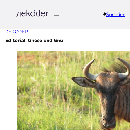
Zum
Inhalt
springen
Spenden
д
DEKODER
e
Editorial: Gnose und Gnu
k
o
d
e
r
|
D