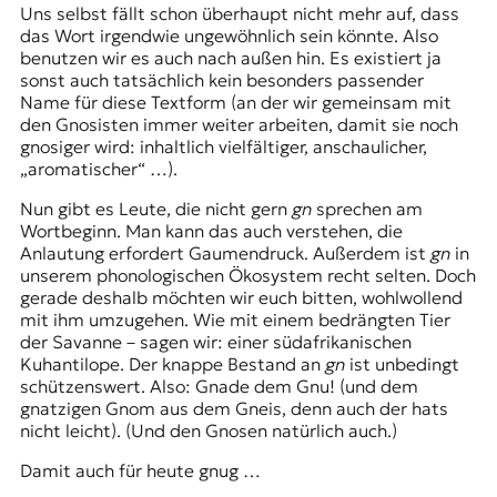
Uns selbst fällt schon überhaupt nicht mehr auf, dass
t
das Wort irgendwie ungewöhnlich sein könnte. Also
e
benutzen wir es auch nach außen hin. Es existiert ja
n
sonst auch tatsächlich kein besonders passender
z
Name für diese Textform (an der wir gemeinsam mit
z
den Gnosisten immer weiter arbeiten, damit sie noch
u
gnosiger wird: inhaltlich vielfältiger, anschaulicher,
O
„aromatischer“ …).
s
t
Nun gibt es Leute, die nicht gern
gn
sprechen am
e
Wortbeginn. Man kann das auch verstehen, die
u
Anlautung erfordert Gaumendruck. Außerdem ist
gn
in
r
unserem phonologischen Ökosystem recht selten. Doch
o
gerade deshalb möchten wir euch bitten, wohlwollend
p
mit ihm umzugehen. Wie mit einem bedrängten Tier
a
der Savanne – sagen wir: einer südafrikanischen
.
Kuhantilope. Der knappe Bestand an
gn
ist unbedingt
schützenswert. Also: Gnade dem Gnu! (und dem
gnatzigen Gnom aus dem Gneis, denn auch der hats
nicht leicht). (Und den Gnosen natürlich auch.)
Damit auch für heute gnug …