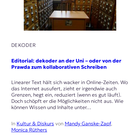
E
K
O
D
DEKODER
E
R
Editorial: dekoder an der Uni – oder von der
Prawda zum kollaborativen Schreiben
W
Linearer Text hält sich wacker in Online-Zeiten. Wo
i
das Internet ausufert, zieht er irgendwie auch
s
Grenzen, hegt ein, reduziert (wenn es gut läuft).
s
Doch schöpft er die Möglichkeiten nicht aus. Wie
e
können Wissen und Inhalte unter…
n
,
J
In
Kultur & Diskurs
von
Mandy Ganske-Zapf
,
o
Monica Rüthers
u