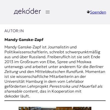
Zum
Inhalt
springen
Spenden
д
e
AUTOR:IN
k
Mandy Ganske-Zapf
Mandy Ganske-Zapf ist Journalistin und
o
Politikwissenschaftlerin, schreibt schwerpunktmäßig
aus und über Russland. Freiberuflich ist sie seit Ende
d
2013 im Großraum von Elbe, Spree und Moskwa
unterwegs und arbeitet unter anderem für die
Berliner
e
Zeitung
und den
Mitteldeutschen Rundfunk
. Momentan
ist sie wissenschaftliche Mitarbeiterin an der
r
Universität Hamburg in dem vom Lehrlabor
geförderten Lehrprojekt
Perestroika und Mauerfall als
|
shareable content
, das in Kooperation mit
dekoder läuft.
D