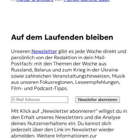
t
e
n
z
z
E
Auf dem Laufenden bleiben
u
O
m
s
Unseren
Newsletter
gibt es jede Woche direkt und
p
t
persönlich von der Redaktion in dein Mail-
e
f
Postfach: mit den Themen der Woche aus
u
Russland, Belarus und zum Krieg in der Ukraine
e
r
sowie zahlreichen Veranstaltungshinweisen, Musik
o
h
aus unseren Fokusregionen, Leseempfehlungen,
p
Film- und Podcast-Tipps.
l
a
.
u
Newsletter abonnieren
n
Mit Klick auf „Newsletter abonnieren“ willigst du in
den Erhalt unseres Newsletters und die Analyse
g
deines Nutzerverhaltens ein. Du kannst dich
e
jederzeit über den Link im Newsletter wieder
abmelden. Weitere Informationen zur