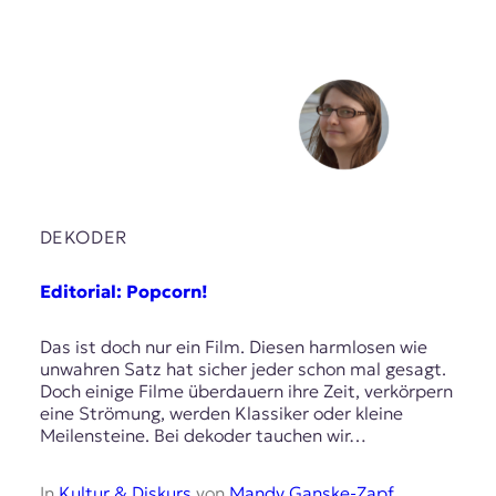
r
n
a
l
i
s
m
u
s
u
n
DEKODER
d
M
Editorial: Popcorn!
e
d
i
Das ist doch nur ein Film. Diesen harmlosen wie
e
unwahren Satz hat sicher jeder schon mal gesagt.
n
Doch einige Filme überdauern ihre Zeit, verkörpern
k
eine Strömung, werden Klassiker oder kleine
o
Meilensteine. Bei dekoder tauchen wir…
m
p
In
Kultur & Diskurs
von
Mandy Ganske-Zapf
e