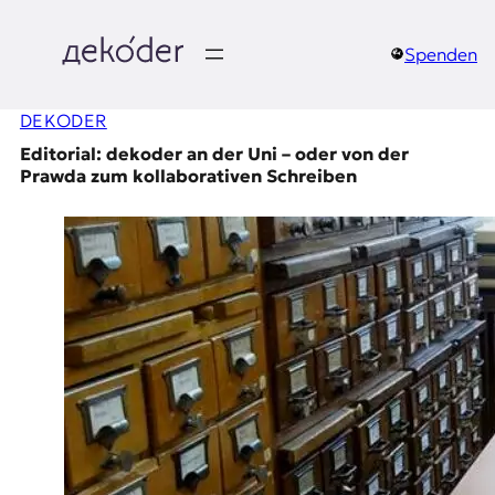
Zum
Inhalt
springen
Spenden
д
DEKODER
e
Editorial: dekoder an der Uni – oder von der
k
Prawda zum kollaborativen Schreiben
o
d
e
r
|
D