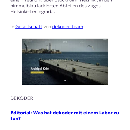
himmelblau lackierten Abteilen des Zuges
Helsinki–Leningrad.…
In
Gesellschaft
von
dekoder-Team
DEKODER
Editorial: Was hat dekoder mit einem Labor zu
tun?