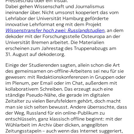
Presseschau oder ein Visual.
t
Dabei gehen Wissenschaft und Journalismus
e
ineinander über. Nicht umsonst kooperiert das vom
n
Lehrlabor der Universität Hamburg geförderte
z
innovative Lehrformat eng mit dem Projekt
z
Wissenstransfer hoch zwei: Russlandstudien
, an dem
u
dekoder mit der Forschungsstelle Osteuropa an der
O
Universität Bremen arbeitet. Die Materialien
s
erscheinen zum Jahrestag des Truppenabzugs am
t
31. August auf dekoder.org.
e
u
Einige der Studierenden sagten, allein schon die Art
r
des gemeinsamen on-offline-Arbeitens sei neu für sie
o
gewesen: mit Redaktionskonferenzen in Gruppen oder
p
im Plenum, per Email oder im Chat, außerdem mit
a
kollaborativem Schreiben. Das erzeugt auch eine
.
ständige Pseudo-Nähe, die gerade im digitalen
Zeitalter zu vielen Berufsfeldern gehört, doch macht
man sie sich selten bewusst. Andere überraschte, dass
der Weg, Russland für ein online-Publikum zu
entschlüsseln, ganz klassisch offline beginnt: mit der
Wühlarbeit im Archiv über dicken, angegilbten
Zeitungsstapeln – auch wenn das Internet suggeriert,