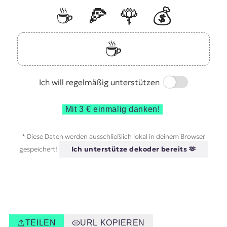
☕️
🍕
🌹
💰
☕️
Switch
Ich will regelmäßig unterstützen
Mit 3 € einmalig danken!
* Diese Daten werden ausschließlich lokal in deinem Browser
gespeichert!
Ich unterstütze dekoder bereits 🫶
TEILEN
URL KOPIEREN