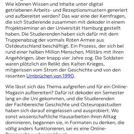
r
Wie können Wissen und Inhalte unter digital
n
getriebenen Arbeits- und Rezeptionsmustern generiert
a
und aufbereitet werden? Das war eine der Kernfragen,
l
die sich Studierende zusammen mit dekoder in einem
i
Projektseminar an der Universität Hamburg gestellt
s
haben. Die Studierenden haben sich dafür mit dem
m
Truppenabzug der vormals Roten Armee aus
u
Ostdeutschland beschäftigt. Ein Prozess, der sich bei
s
rund einer halben Million Menschen, Militärs mit ihren
u
Angehörigen, über knapp vier Jahre zog. Die Soldaten
n
waren plötzlich ein Relikt des Kalten Krieges,
d
mitgerissen vom Strom der Geschichte und von den
M
rasanten
Umbrüchen von 1990
.
e
d
Wie lässt sich das Thema aufgreifen und für ein Online-
i
Magazin aufbereiten? Dafür ist dekoder ein Semester
e
lang an die Uni gekommen, und die Studierenden
n
der Fachbereiche Geschichte und Osteuropastudien
k
haben sich darauf eingelassen und ausprobiert. Wo
o
sonst wissenschaftliche Hausarbeiten ihren Alltag
m
dominieren, begannen sie, in Formaten zu denken, die
p
völlig anders funktionieren, sei es eine Online-
e