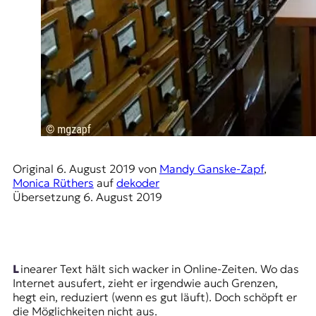
E
K
O
D
E
R
Original
6. August 2019
von
Mandy Ganske-Zapf
,
W
Monica Rüthers
auf
dekoder
i
Übersetzung
6. August 2019
s
s
e
n
,
Linearer Text hält sich wacker in Online-Zeiten. Wo das
J
Internet ausufert, zieht er irgendwie auch Grenzen,
o
hegt ein, reduziert (wenn es gut läuft). Doch schöpft er
u
die Möglichkeiten nicht aus.