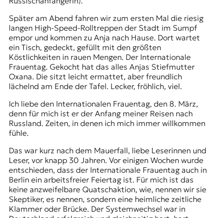
Russischanfängerin).
t
e
Später am Abend fahren wir zum ersten Mal die riesig
n
langen High-Speed-Rolltreppen der Stadt im Sumpf
z
empor und kommen zu Anja nach Hause. Dort wartet
z
ein Tisch, gedeckt, gefüllt mit den größten
u
Köstlichkeiten in rauen Mengen. Der Internationale
O
Frauentag. Gekocht hat das alles Anjas Stiefmutter
s
Oxana. Die sitzt leicht ermattet, aber freundlich
t
lächelnd am Ende der Tafel. Lecker, fröhlich, viel.
e
Ich liebe den Internationalen Frauentag, den 8. März,
u
denn für mich ist er der Anfang meiner Reisen nach
r
Russland. Zeiten, in denen ich mich immer willkommen
o
fühle.
p
a
Das war kurz nach dem Mauerfall, liebe Leserinnen und
.
Leser, vor knapp 30 Jahren. Vor einigen Wochen wurde
entschieden, dass der Internationale Frauentag auch in
Berlin ein arbeitsfreier Feiertag ist. Für mich ist das
keine anzweifelbare Quatschaktion, wie, nennen wir sie
Skeptiker, es nennen, sondern eine heimliche zeitliche
Klammer oder Brücke. Der Systemwechsel war in