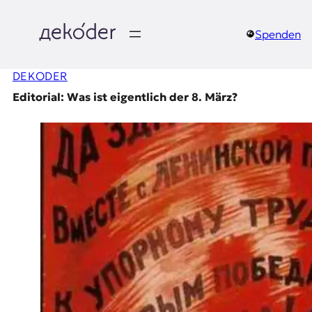
Zum
Inhalt
springen
Spenden
д
DEKODER
e
Editorial: Was ist eigentlich der 8. März?
k
o
d
e
r
|
D