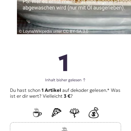
1
Inhalt bisher gelesen
↑
Du hast schon
1 Artikel
auf dekoder gelesen.* Was
ist er dir wert? Vielleicht
3 €
?
☕️
🍕
🌹
💰