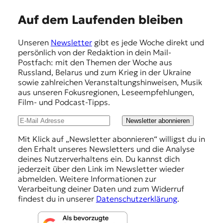
E
Auf dem Laufenden bleiben
m
Unseren
Newsletter
gibt es jede Woche direkt und
p
persönlich von der Redaktion in dein Mail-
f
Postfach: mit den Themen der Woche aus
Russland, Belarus und zum Krieg in der Ukraine
e
sowie zahlreichen Veranstaltungshinweisen, Musik
h
aus unseren Fokusregionen, Leseempfehlungen,
Film- und Podcast-Tipps.
l
u
Newsletter abonnieren
n
Mit Klick auf „Newsletter abonnieren“ willigst du in
den Erhalt unseres Newsletters und die Analyse
g
deines Nutzerverhaltens ein. Du kannst dich
e
jederzeit über den Link im Newsletter wieder
abmelden. Weitere Informationen zur
n
Verarbeitung deiner Daten und zum Widerruf
findest du in unserer
Datenschutzerklärung
.