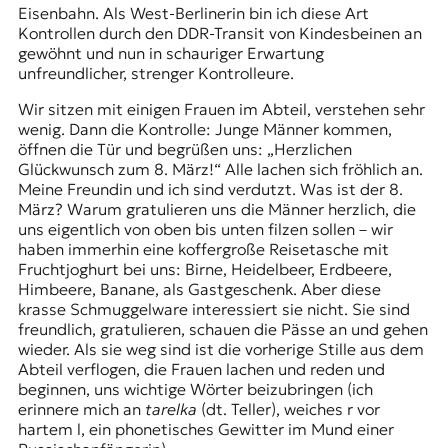
r
Eisenbahn. Als West-Berlinerin bin ich diese Art
n
Kontrollen durch den DDR-Transit von Kindesbeinen an
a
gewöhnt und nun in schauriger Erwartung
l
unfreundlicher, strenger Kontrolleure.
i
s
Wir sitzen mit einigen Frauen im Abteil, verstehen sehr
m
wenig. Dann die Kontrolle: Junge Männer kommen,
u
öffnen die Tür und begrüßen uns: „Herzlichen
s
Glückwunsch zum 8. März!“ Alle lachen sich fröhlich an.
u
Meine Freundin und ich sind verdutzt. Was ist der 8.
n
März? Warum gratulieren uns die Männer herzlich, die
d
uns eigentlich von oben bis unten filzen sollen – wir
M
haben immerhin eine koffergroße Reisetasche mit
e
Fruchtjoghurt bei uns: Birne, Heidelbeer, Erdbeere,
d
Himbeere, Banane, als Gastgeschenk. Aber diese
i
krasse Schmuggelware interessiert sie nicht. Sie sind
e
freundlich, gratulieren, schauen die Pässe an und gehen
n
wieder. Als sie weg sind ist die vorherige Stille aus dem
k
Abteil verflogen, die Frauen lachen und reden und
o
beginnen, uns wichtige Wörter beizubringen (ich
m
erinnere mich an
tarelka
(dt. Teller), weiches r vor
p
hartem l, ein phonetisches Gewitter im Mund einer
e