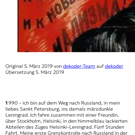
E
K
O
D
E
R
Original
5. März 2019
von
dekoder-Team
auf
dekoder
Übersetzung
5. März 2019
W
i
s
s
e
1990 – ich bin auf dem Weg nach Russland, in mein
n
liebes Sankt Petersburg, ins damals märzdunkle
,
Leningrad
. Ich fahre zusammen mit einer Freundin,
J
über Stockholm, Helsinki, in den himmelblau lackierten
o
Abteilen des Zuges Helsinki–Leningrad. Fünf Stunden
u
Fahrt. Meine erste Grenzkontrolle nach Russland in der