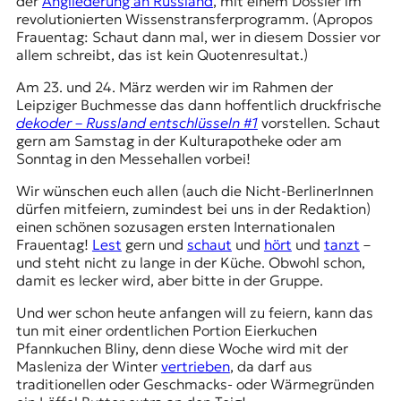
der
Angliederung an Russland
, mit einem Dossier im
revolutionierten Wissenstransferprogramm. (Apropos
Frauentag: Schaut dann mal, wer in diesem Dossier vor
allem schreibt, das ist kein Quotenresultat.)
Am 23. und 24. März werden wir im Rahmen der
Leipziger Buchmesse das dann hoffentlich druckfrische
dekoder – Russland entschlüsseln #1
vorstellen. Schaut
gern am Samstag in der Kulturapotheke oder am
Sonntag in den Messehallen vorbei!
Wir wünschen euch allen (auch die Nicht-BerlinerInnen
dürfen mitfeiern, zumindest bei uns in der Redaktion)
einen schönen sozusagen ersten Internationalen
Frauentag!
Lest
gern und
schaut
und
hört
und
tanzt
–
und steht nicht zu lange in der Küche. Obwohl schon,
damit es
lecker
wird, aber bitte in der Gruppe.
Und wer schon heute anfangen will zu feiern, kann das
tun mit einer ordentlichen Portion Eierkuchen
Pfannkuchen Bliny, denn diese Woche wird mit der
Masleniza der Winter
vertrieben
, da darf aus
traditionellen oder Geschmacks- oder Wärmegründen