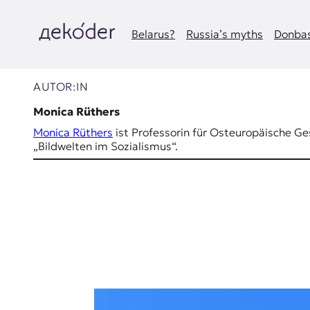
Zum
Inhalt
springen
Belarus?
Russia’s myths
Donbas
д
e
AUTOR:IN
k
Monica Rüthers
Monica Rüthers
ist Professorin für Osteuropäische Ge
o
„Bildwelten im Sozialismus“.
d
e
r
|
D