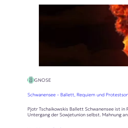
r
n
a
l
i
s
m
u
s
u
n
d
M
e
GNOSE
d
i
e
Schwanensee – Ballett, Requiem und Protestso
n
k
Pjotr Tschaikowskis Ballett Schwanensee ist i
o
Untergang der Sowjetunion selbst. Mahnung an 
m
p
e