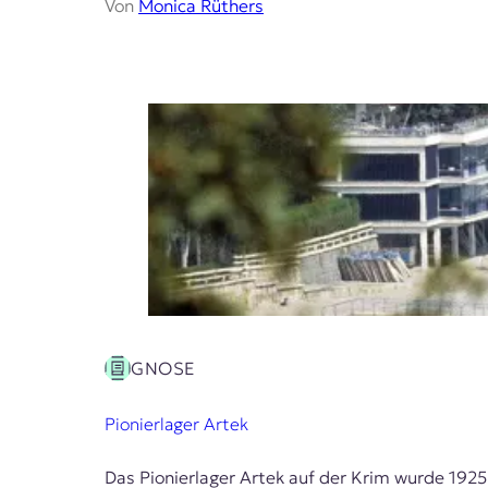
Von
Monica Rüthers
t
e
n
z
z
u
O
s
t
e
u
r
o
p
a
.
GNOSE
Pionierlager Artek
Das Pionierlager Artek auf der Krim wurde 1925