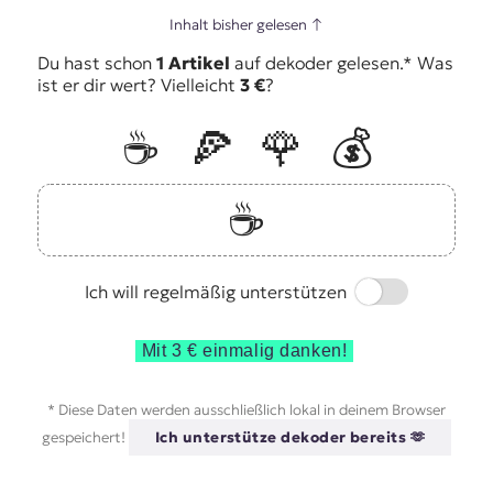
Inhalt bisher gelesen
↑
Du hast schon
1 Artikel
auf dekoder gelesen.* Was
ist er dir wert? Vielleicht
3 €
?
☕️
🍕
🌹
💰
☕️
Switch
Ich will regelmäßig unterstützen
Mit 3 € einmalig danken!
* Diese Daten werden ausschließlich lokal in deinem Browser
gespeichert!
Ich unterstütze dekoder bereits 🫶