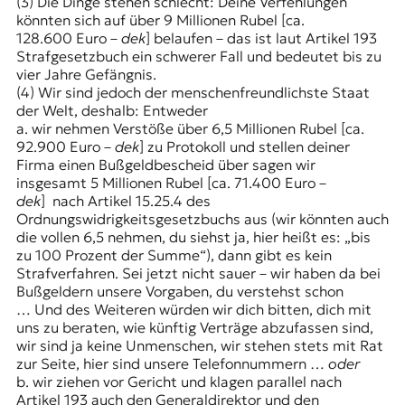
(3) Die Dinge stehen schlecht: Deine Verfehlungen
könnten sich auf über 9 Millionen Rubel [ca.
128.600 Euro –
dek
] belaufen – das ist laut
Artikel 193
Strafgesetzbuch
ein schwerer Fall und bedeutet bis zu
vier Jahre Gefängnis.
(4) Wir sind jedoch der menschenfreundlichste Staat
der Welt, deshalb: Entweder
a. wir nehmen Verstöße über 6,5 Millionen Rubel [ca.
92.900 Euro –
dek
] zu Protokoll und stellen deiner
Firma einen Bußgeldbescheid über sagen wir
insgesamt 5 Millionen Rubel [ca. 71.400 Euro –
dek
] nach Artikel 15.25.4 des
Ordnungswidrigkeitsgesetzbuchs aus (wir könnten auch
die vollen 6,5 nehmen, du siehst ja, hier heißt es: „bis
zu 100 Prozent der Summe“), dann gibt es kein
Strafverfahren. Sei jetzt nicht sauer – wir haben da bei
Bußgeldern unsere Vorgaben, du verstehst schon
… Und des Weiteren würden wir dich bitten, dich mit
uns zu beraten, wie künftig Verträge abzufassen sind,
wir sind ja keine Unmenschen, wir stehen stets mit Rat
zur Seite, hier sind unsere Telefonnummern …
oder
b. wir ziehen vor Gericht und klagen parallel nach
Artikel 193 auch den Generaldirektor und den