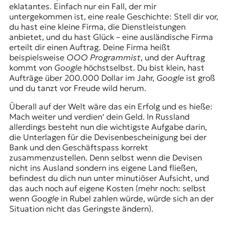
r
eklatantes. Einfach nur ein Fall, der mir
n
untergekommen ist, eine reale Geschichte: Stell dir vor,
a
du hast eine kleine Firma, die Dienstleistungen
l
anbietet, und du hast Glück – eine ausländische Firma
i
erteilt dir einen Auftrag. Deine Firma heißt
s
beispielsweise
OOO Programmist
, und der Auftrag
m
kommt von
Google
höchstselbst. Du bist klein, hast
u
Aufträge über 200.000 Dollar im Jahr,
Google
ist groß
s
und du tanzt vor Freude wild herum.
u
n
Überall auf der Welt wäre das ein Erfolg und es hieße:
d
Mach weiter und verdien‘ dein Geld. In Russland
M
allerdings besteht nun die wichtigste Aufgabe darin,
e
die Unterlagen für die Devisenbescheinigung bei der
d
Bank und den Geschäftspass korrekt
i
zusammenzustellen. Denn selbst wenn die Devisen
e
nicht ins Ausland sondern ins eigene Land fließen,
n
befindest du dich nun unter minutiöser Aufsicht, und
k
das auch noch auf eigene Kosten (mehr noch: selbst
o
wenn
Google
in Rubel zahlen würde, würde sich an der
m
Situation nicht das Geringste ändern).
p
e