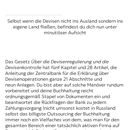
t
e
n
Selbst wenn die Devisen nicht ins Ausland sondern ins
z
eigene Land fließen, befindest du dich nun unter
z
minutiöser Aufsicht
u
O
s
t
e
Das Gesetz
Über die Devisenregulierung und die
u
Devisenkontrolle
hat fünf Kapitel und 28 Artikel, die
r
Anleitung der Zentralbank für die Erklärung über
o
Devisenoperationen ganze 21 Abschnitte und
p
neun Anlagen. Du bist aber auf solche Manöver rundum
a
vorbereitet und deine Buchhaltung reicht
.
ordnungsgemäß Stapel von Dokumenten ein und
beantwortet die Rückfragen der Bank zu jedem
Zahlungsvorgang (nicht umsonst kostet in Russland
selbst das billigste Outsourcing der Buchhaltung
immer noch ein Vielfaches von dem, was man für den
gesamten Bereich einer tatsächlich aktiven Firma auf