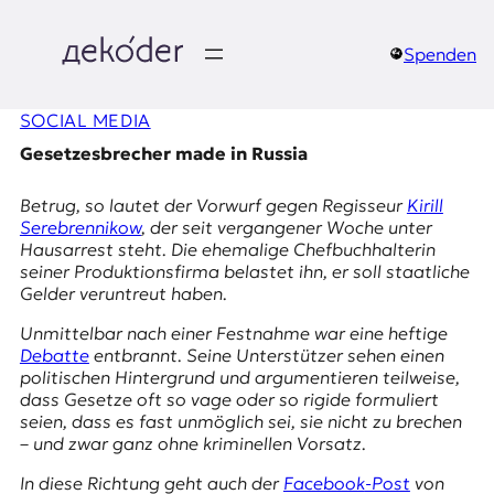
Zum
Inhalt
springen
Spenden
д
SOCIAL MEDIA
e
Gesetzesbrecher made in Russia
k
Betrug, so lautet der Vorwurf gegen Regisseur
Kirill
o
Serebrennikow
, der seit vergangener Woche unter
Hausarrest steht. Die ehemalige Chefbuchhalterin
d
seiner Produktionsfirma belastet ihn, er soll staatliche
Gelder veruntreut haben.
e
Unmittelbar nach einer Festnahme war eine heftige
r
Debatte
entbrannt. Seine Unterstützer sehen einen
politischen Hintergrund und argumentieren teilweise,
|
dass Gesetze oft so vage oder so rigide formuliert
seien, dass es fast unmöglich sei, sie nicht zu brechen
D
– und zwar ganz ohne kriminellen Vorsatz.
In diese Richtung geht auch der
Facebook
-Post
von