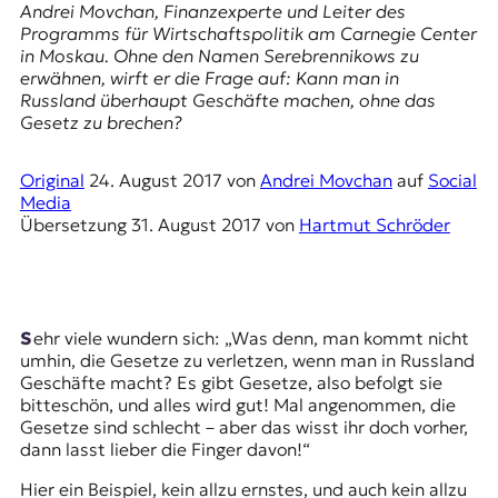
E
Andrei Movchan, Finanzexperte und Leiter des
Programms für Wirtschaftspolitik am
Carnegie Center
K
in Moskau. Ohne den Namen Serebrennikows zu
erwähnen, wirft er die Frage auf: Kann man in
O
Russland überhaupt Geschäfte machen, ohne das
Gesetz zu brechen?
D
E
Original
24. August 2017
von
Andrei Movchan
auf
Social
Media
R
Übersetzung
31. August 2017
von
Hartmut Schröder
W
i
s
Sehr viele wundern sich: „Was denn, man kommt nicht
s
umhin, die Gesetze zu verletzen, wenn man in Russland
e
Geschäfte macht? Es gibt Gesetze, also befolgt sie
n
bitteschön, und alles wird gut! Mal angenommen, die
,
Gesetze sind schlecht – aber das wisst ihr doch vorher,
J
dann lasst lieber die Finger davon!“
o
u
Hier ein Beispiel, kein allzu ernstes, und auch kein allzu