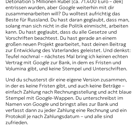
Detonation 5 Millionen Rubel [ca. 71.400 Euro –
dek
]
entrissen wurden, aber
Google
weiterhin mit dir
zusammenarbeiten will? Du wolltest aufrichtig das
Beste für Russland. Du hast daran geglaubt, dass man,
solang man sich nicht in die Politik einmischt, arbeiten
kann. Du hast geglaubt, dass du alle Gesetze und
Vorschriften beachtest. Du hast gerade an einem
großen neuen Projekt gearbeitet, hast deinen Beitrag
zur Entwicklung des Vaterlandes geleistet. Und denkst:
Teufel nochmal – nächstes Mal bring ich keinen echten
Vertrag mit
Google
zur Bank, in dem es Fristen und
Volumina gibt, und keine Stempel und Unterschriften.
Und du schusterst dir eine eigene Version zusammen,
in der es keine Fristen gibt, und auch keine Beträge –
einfach Zahlung nach Rechnungsstellung und acht blaue
Stempel mit
Google
-Wappen. Du unterschreibst im
Namen von
Google
und bringst alles zur Bank und
verfasst dann zu jeder Zahlung eine Rechnung und ein
Protokoll je nach Zahlungsdatum – und alle sind
zufrieden.