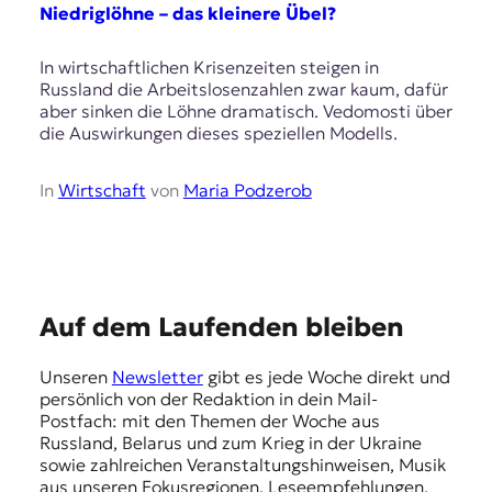
E
Niedriglöhne – das kleinere Übel?
K
In wirtschaftlichen Krisenzeiten steigen in
O
Russland die Arbeitslosenzahlen zwar kaum, dafür
aber sinken die Löhne dramatisch. Vedomosti über
D
die Auswirkungen dieses speziellen Modells.
E
In
Wirtschaft
von
Maria Podzerob
R
W
i
E
s
Auf dem Laufenden bleiben
s
m
e
Unseren
Newsletter
gibt es jede Woche direkt und
p
n
persönlich von der Redaktion in dein Mail-
,
f
Postfach: mit den Themen der Woche aus
J
Russland, Belarus und zum Krieg in der Ukraine
e
o
sowie zahlreichen Veranstaltungshinweisen, Musik
u
h
aus unseren Fokusregionen, Leseempfehlungen,