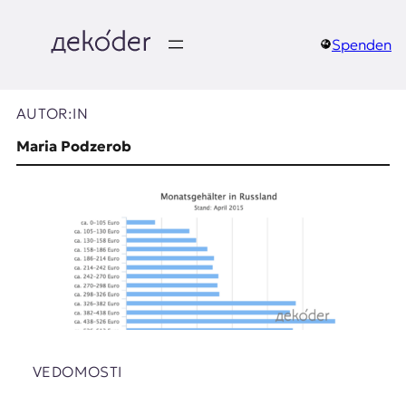
Zum
Inhalt
springen
Spenden
д
e
AUTOR:IN
k
Maria Podzerob
o
d
e
r
|
D
VEDOMOSTI