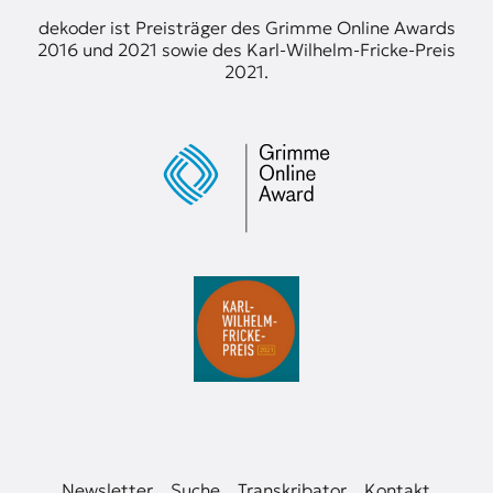
t
dekoder ist Preisträger des Grimme Online Awards
e
2016 und 2021 sowie des Karl-Wilhelm-Fricke-Preis
n
2021.
z
z
u
O
s
t
e
u
r
o
p
a
.
Newsletter
Suche
Transkribator
Kontakt