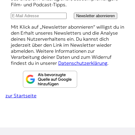
r
Film- und Podcast-Tipps.
l
n
a
u
Newsletter abonnieren
l
n
i
Mit Klick auf „Newsletter abonnieren“ willigst du in
s
den Erhalt unseres Newsletters und die Analyse
g
m
deines Nutzerverhaltens ein. Du kannst dich
e
u
jederzeit über den Link im Newsletter wieder
s
abmelden. Weitere Informationen zur
n
u
Verarbeitung deiner Daten und zum Widerruf
n
findest du in unserer
Datenschutzerklärung
.
d
M
e
d
i
zur Startseite
e
n
k
o
m
p
e