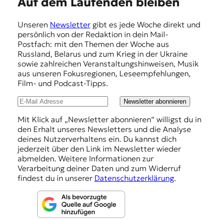
E
Auf dem Laufenden bleiben
m
Unseren
Newsletter
gibt es jede Woche direkt und
p
persönlich von der Redaktion in dein Mail-
f
Postfach: mit den Themen der Woche aus
Russland, Belarus und zum Krieg in der Ukraine
e
sowie zahlreichen Veranstaltungshinweisen, Musik
h
aus unseren Fokusregionen, Leseempfehlungen,
Film- und Podcast-Tipps.
l
u
Newsletter abonnieren
n
Mit Klick auf „Newsletter abonnieren“ willigst du in
den Erhalt unseres Newsletters und die Analyse
g
deines Nutzerverhaltens ein. Du kannst dich
e
jederzeit über den Link im Newsletter wieder
abmelden. Weitere Informationen zur
n
Verarbeitung deiner Daten und zum Widerruf
findest du in unserer
Datenschutzerklärung
.