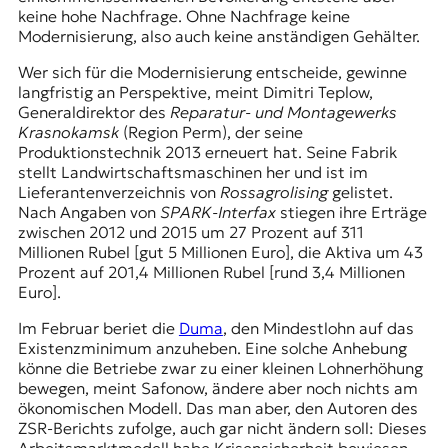
keine hohe Nachfrage. Ohne Nachfrage keine
Modernisierung, also auch keine anständigen Gehälter.
Wer sich für die Modernisierung entscheide, gewinne
langfristig an Perspektive, meint Dimitri Teplow,
Generaldirektor des
Reparatur- und Montagewerks
Krasnokamsk
(Region Perm), der seine
Produktionstechnik 2013 erneuert hat. Seine Fabrik
stellt Landwirtschaftsmaschinen her und ist im
Lieferantenverzeichnis von
Rossagrolising
gelistet.
Nach Angaben von
SPARK
-Interfax
stiegen ihre Erträge
zwischen 2012 und 2015 um 27 Prozent auf 311
Millionen Rubel [gut 5 Millionen Euro], die Aktiva um 43
Prozent auf 201,4 Millionen Rubel [rund 3,4 Millionen
Euro].
Im Februar beriet die
Duma
, den Mindestlohn auf das
Existenzminimum anzuheben. Eine solche Anhebung
könne die Betriebe zwar zu einer kleinen Lohnerhöhung
bewegen, meint Safonow, ändere aber noch nichts am
ökonomischen Modell. Das man aber, den Autoren des
ZSR-Berichts zufolge, auch gar nicht ändern soll: Dieses
Arbeitsmarktmodell habe Krisensicherheit bewiesen.