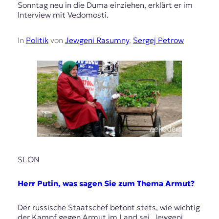
Sonntag neu in die Duma einziehen, erklärt er im
Interview mit Vedomosti.
In
Politik
von
Jewgeni Rasumny
,
Sergej Petrow
SLON
Herr Putin, was sagen Sie zum Thema Armut?
Der russische Staatschef betont stets, wie wichtig
der Kampf gegen Armut im Land sei. Jewgeni