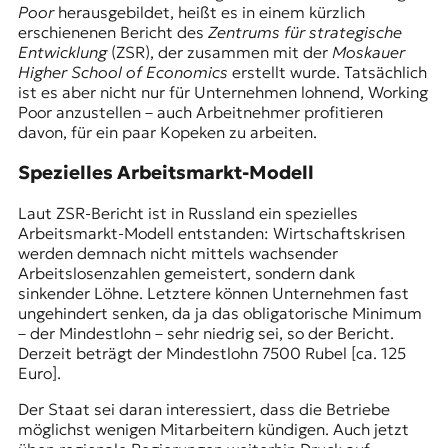
Poor
herausgebildet, heißt es in einem kürzlich
t
erschienenen Bericht des
Zentrums für strategische
e
Entwicklung
(ZSR), der zusammen mit der
Moskauer
n
Higher School of Economics
erstellt wurde. Tatsächlich
z
ist es aber nicht nur für Unternehmen lohnend, Working
z
Poor anzustellen – auch Arbeitnehmer profitieren
u
davon, für ein paar Kopeken zu arbeiten.
O
s
Spezielles Arbeitsmarkt-Modell
t
e
Laut ZSR-Bericht ist in Russland ein spezielles
u
Arbeitsmarkt-Modell entstanden: Wirtschaftskrisen
r
werden demnach nicht mittels wachsender
o
Arbeitslosenzahlen gemeistert, sondern dank
p
sinkender Löhne. Letztere können Unternehmen fast
a
ungehindert senken, da ja das obligatorische Minimum
.
– der
Mindestlohn
– sehr niedrig sei, so der Bericht.
Derzeit beträgt der Mindestlohn 7500 Rubel [ca. 125
Euro].
Der Staat sei daran interessiert, dass die Betriebe
möglichst wenigen Mitarbeitern kündigen. Auch jetzt