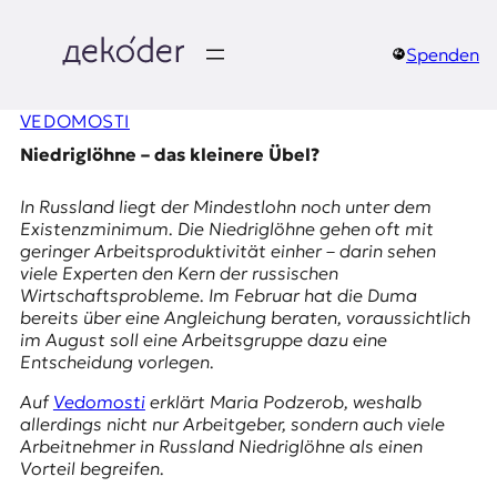
Zum
Inhalt
springen
Spenden
д
VEDOMOSTI
e
Niedriglöhne – das kleinere Übel?
k
In Russland liegt der Mindestlohn noch unter dem
o
Existenzminimum. Die Niedriglöhne gehen oft mit
geringer Arbeitsproduktivität einher – darin sehen
d
viele Experten den Kern der russischen
Wirtschaftsprobleme. Im Februar hat die Duma
e
bereits über eine Angleichung beraten, voraussichtlich
im August soll eine Arbeitsgruppe dazu eine
r
Entscheidung vorlegen.
|
Auf
Vedomosti
erklärt Maria Podzerob, weshalb
allerdings nicht nur Arbeitgeber, sondern auch viele
D
Arbeitnehmer in Russland Niedriglöhne als einen
Vorteil begreifen.