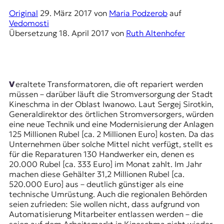
E
Original
29. März 2017
von
Maria Podzerob
auf
K
Vedomosti
Übersetzung
18. April 2017
von
Ruth Altenhofer
O
D
E
Veraltete Transformatoren, die oft repariert werden
müssen – darüber läuft die Stromversorgung der Stadt
R
Kineschma
in der Oblast Iwanowo. Laut Sergej Sirotkin,
Generaldirektor des örtlichen Stromversorgers, würden
eine neue Technik und eine Modernisierung der Anlagen
W
125 Millionen Rubel [ca. 2 Millionen Euro] kosten. Da das
i
Unternehmen über solche Mittel nicht verfügt, stellt es
s
für die Reparaturen 130 Handwerker ein, denen es
s
20.000 Rubel [ca. 333 Euro] im Monat zahlt. Im Jahr
e
machen diese Gehälter 31,2 Millionen Rubel [ca.
n
520.000 Euro] aus – deutlich günstiger als eine
,
technische Umrüstung. Auch die regionalen Behörden
J
seien zufrieden: Sie wollen nicht, dass aufgrund von
o
Automatisierung Mitarbeiter entlassen werden – die
u