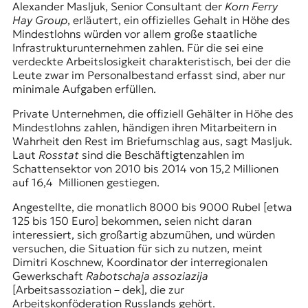
Alexander Masljuk, Senior Consultant der
Korn Ferry
Hay Group
, erläutert, ein offizielles Gehalt in Höhe des
Mindestlohns würden vor allem große staatliche
Infrastrukturunternehmen zahlen. Für die sei eine
verdeckte Arbeitslosigkeit charakteristisch, bei der die
Leute zwar im Personalbestand erfasst sind, aber nur
minimale Aufgaben erfüllen.
Private Unternehmen, die offiziell Gehälter in Höhe des
Mindestlohns zahlen, händigen ihren Mitarbeitern in
Wahrheit den Rest im
Briefumschlag
aus, sagt Masljuk.
Laut
Rosstat
sind die Beschäftigtenzahlen im
Schattensektor von 2010 bis 2014 von 15,2 Millionen
auf 16,4 Millionen gestiegen.
Angestellte, die monatlich 8000 bis 9000 Rubel [etwa
125 bis 150 Euro] bekommen, seien nicht daran
interessiert, sich großartig abzumühen, und würden
versuchen, die Situation für sich zu nutzen, meint
Dimitri Koschnew, Koordinator der interregionalen
Gewerkschaft
Rabotschaja assoziazija
[Arbeitsassoziation – dek], die zur
Arbeitskonföderation Russlands gehört.