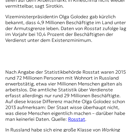
seien auf dem Arbeitsmarkt in Kineschma nicht wieder
r
vermittelbar, sagt Sirotkin.
n
a
Vizeministerpräsidentin Olga Golodez gab kürzlich
l
bekannt, dass 4,9 Millionen Beschäftigte im Land unter
i
der Armutsgrenze leben. Daten von
Rosstat
zufolge lag
s
im Vorjahr bei 10,4 Prozent der Beschäftigten der
m
Verdienst unter dem Existenzminimum.
u
s
u
n
d
Nach Angabe der Statistikbehörde Rosstat waren 2015
M
rund 72 Millionen Personen mit Wohnort in Russland
e
erwerbstätig, etwa vier Millionen Menschen galten als
d
arbeitslos. Die amtliche Statistik über Verdienste
i
erfasst allerdings nur rund 29 Millionen Beschäftigte.
e
Auf diese krasse Differenz machte Olga Golodez schon
n
2013 aufmerksam: Der Staat wisse überhaupt nicht,
k
was diese Menschen eigentlich machen – darüber habe
o
man keinerlei Daten. Quelle:
Rosstat
.
m
p
In Russland habe sich eine große Klasse von
Working
e