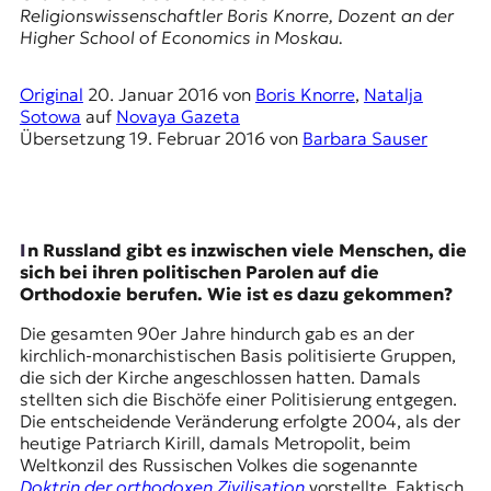
E
Religionswissenschaftler Boris Knorre, Dozent an der
K
Higher School of Economics
in Moskau.
O
Original
20. Januar 2016
von
Boris Knorre
,
Natalja
Sotowa
auf
Novaya Gazeta
D
Übersetzung
19. Februar 2016
von
Barbara Sauser
E
R
In Russland gibt es inzwischen viele Menschen, die
sich bei ihren politischen Parolen auf die
W
Orthodoxie berufen. Wie ist es dazu gekommen?
i
s
Die gesamten 90er Jahre hindurch gab es an der
s
kirchlich-monarchistischen Basis politisierte Gruppen,
e
die sich der Kirche angeschlossen hatten. Damals
n
stellten sich die Bischöfe einer Politisierung entgegen.
,
Die entscheidende Veränderung erfolgte 2004, als der
J
heutige Patriarch Kirill, damals Metropolit, beim
o
Weltkonzil des Russischen Volkes die sogenannte
u
Doktrin der orthodoxen Zivilisation
vorstellte. Faktisch