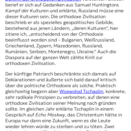
r
berief er sich auf Gedanken aus Samuel Huntingtons
n
Kampf der Kulturen
und erklärte, Russland müsse eine
a
dieser Kulturen sein. Die orthodoxe Zivilisation
l
beschrieb er als spezielles geopolitisches Gebilde,
i
bestehend aus jenen Ländern, „deren Kulturen“, hier
s
zitiere ich, „entscheidend von der Orthodoxie
m
beeinflusst worden sind – Bulgarien, Weißrussland,
u
Griechenland, Zypern, Mazedonien, Russland,
s
Rumänien, Serbien, Montenegro, Ukraine.“ Auch die
u
Diaspora auf der ganzen Welt zählte Kirill zur
n
orthodoxen Zivilisation.
d
M
Der künftige Patriarch beschränkte sich damals auf
e
Deklarationen und äußerte sich bald darauf kritisch
d
über die politische Orthodoxie als solche. Praktisch
i
gleichzeitig begann aber
Wsewolod Tschaplin
, konkrete,
e
sehr radikale Prinzipien zu verbreiten, auf denen eine
n
orthodoxe Zivilisation seiner Meinung nach gründen
k
sollte. Im gleichen Jahr erklärte Tschaplin in einem
o
Gespräch auf
Echo Moskwy
, das Christentum hätte in
m
Europa nur dann eine Zukunft, wenn es die Leute
p
wieder lehren würde zu sterben und zu töten. Zwei
e