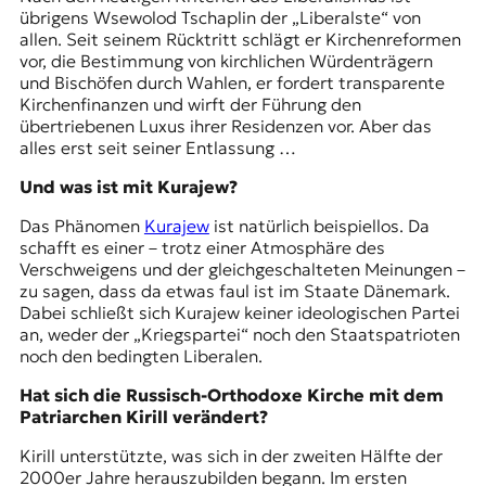
übrigens Wsewolod Tschaplin der „Liberalste“ von
allen. Seit seinem Rücktritt schlägt er Kirchenreformen
vor, die Bestimmung von kirchlichen Würdenträgern
und Bischöfen durch Wahlen, er fordert transparente
Kirchenfinanzen und wirft der Führung den
übertriebenen Luxus ihrer Residenzen vor. Aber das
alles erst seit seiner Entlassung …
Und was ist mit Kurajew?
Das Phänomen
Kurajew
ist natürlich beispiellos. Da
schafft es einer – trotz einer Atmosphäre des
Verschweigens und der gleichgeschalteten Meinungen –
zu sagen, dass da etwas faul ist im Staate Dänemark.
Dabei schließt sich Kurajew keiner ideologischen Partei
an, weder der „Kriegspartei“ noch den Staatspatrioten
noch den bedingten Liberalen.
Hat sich die Russisch-Orthodoxe Kirche mit dem
Patriarchen Kirill verändert?
Kirill unterstützte, was sich in der zweiten Hälfte der
2000er Jahre herauszubilden begann. Im ersten