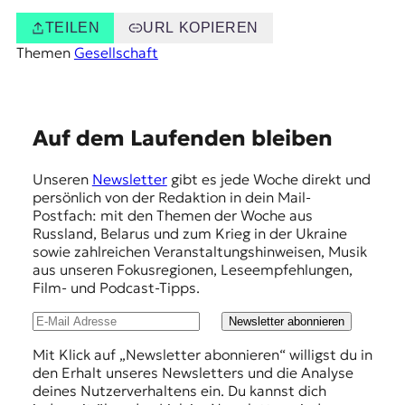
TEILEN
URL KOPIEREN
Themen
Gesellschaft
E
Auf dem Laufenden bleiben
m
Unseren
Newsletter
gibt es jede Woche direkt und
p
persönlich von der Redaktion in dein Mail-
f
Postfach: mit den Themen der Woche aus
Russland, Belarus und zum Krieg in der Ukraine
e
sowie zahlreichen Veranstaltungshinweisen, Musik
h
aus unseren Fokusregionen, Leseempfehlungen,
Film- und Podcast-Tipps.
l
u
Newsletter abonnieren
n
Mit Klick auf „Newsletter abonnieren“ willigst du in
den Erhalt unseres Newsletters und die Analyse
g
deines Nutzerverhaltens ein. Du kannst dich