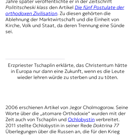
Jahre später veröffentlichte er in der Zeitschrift
t
Polititscheski klass
den Artikel
Die fünf Postulate der
e
orthodoxen Zivilisation
. Zu diesen gehörten die
n
Ablehnung der Marktwirtschaft und die Einheit von
z
Kirche, Volk und Staat, da deren Trennung eine Sünde
z
sei.
u
O
s
t
e
Erzpriester Tschaplin erklärte, das Christentum hätte
u
in Europa nur dann eine Zukunft, wenn es die Leute
r
wieder lehren würde zu sterben und zu töten.
o
p
a
.
2006 erschienen Artikel von Jegor Cholmogorow. Seine
Worte über die „atomare Orthodoxie“ wurden mit der
Zeit auch von Tschaplin und
Ochlobystin
verbreitet.
2011 stellte Ochlobystin in seiner Rede
Doktrina 77
Überlegungen über die Russen an, die für den Krieg