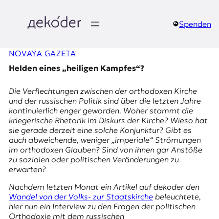
Zum
Inhalt
springen
Spenden
д
NOVAYA GAZETA
e
Helden eines „heiligen Kampfes“?
k
Die Verflechtungen zwischen der orthodoxen Kirche
o
und der russischen Politik sind über die letzten Jahre
kontinuierlich enger geworden. Woher stammt die
d
kriegerische Rhetorik im Diskurs der Kirche? Wieso hat
sie gerade derzeit eine solche Konjunktur? Gibt es
e
auch abweichende, weniger „imperiale“ Strömungen
im orthodoxen Glauben? Sind von ihnen gar Anstöße
r
zu sozialen oder politischen Veränderungen zu
erwarten?
|
Nachdem letzten Monat ein Artikel auf
dekoder
den
D
Wandel von der Volks- zur Staatskirche
beleuchtete,
hier nun ein Interview zu den Fragen der politischen
Orthodoxie mit dem russischen