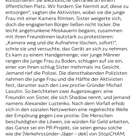
konsumieren Sie alkoholische Getränke an einem
r
öffentlichen Platz. Wir fordern Sie hiermit auf, diese zu
n
entsorgen“, sagten die Aktivisten, wobei sie die junge
a
Frau mit einer Kamera filmten. Sister weigerte sich,
l
doch die engagierten Bürger ließen nicht locker. Die
i
leicht angetrunkene Moskauerin begann, zusammen
s
mit ihren Freundinnen lautstark zu protestieren:
m
„Kamera weg und die Aufnahme löschen, sofort!“,
u
schrie sie und versuchte, das Gerät an sich zu nehmen.
s
Es kam zu einem Handgemenge; vier junge Männer
u
rangen die junge Frau zu Boden, schlugen auf sie ein,
n
einer von ihnen schlug Sister mehrmals ins Gesicht.
d
Jemand rief die Polizei. Die diensthabenden Polizisten
M
nahmen die junge Frau und die Hälfte der Aktivisten
e
fest, darunter auch den
Lew protiw
-Gründer Michail
d
Lasutin. So berichteten zwei Augenzeugen: eine
i
Freundin von Sister, die sich Shadow nennt, und jemand
e
namens Alexander Lustenko. Nach dem Vorfall erhob
n
sich in den sozialen Netzwerken eine regelrechte Welle
k
der Empörung gegen
Lew protiw
. Die Menschen
o
beschuldigten die
Löwen
, sie würden für Geld arbeiten,
m
das Ganze sei ein PR-Projekt, sie seien genau solche
p
wie die [Verkehrssünder-Jäger –
dek
] von
StopCHAM
;
e