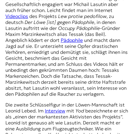
Gesellschaftlich engagiert war Michail Lasutin aber
auch früher schon. Leicht findet man im Internet
Videoclips
des Projekts
Lew protiw pedofilow
, zu
deutsch
Der Löwe [ist] gegen Pädophile
, in denen
Lasutin auftritt wie der
Occupy Pädophilie
-Gründer
Maxim Marzinkewitsch alias Tessak (das Beil).
Angeblich ködert er dort
Pädophile
und macht dann
Jagd auf sie. Er unterzieht seine Opfer drastischen
Verhören, erniedrigt und demütigt sie, schlägt ihnen ins
Gesicht, beschmiert das Gesicht mit
Permanentmarker, und am Schluss des Videos hält er
unbedingt den gekrümmten Daumen hoch: Tessaks
Markenzeichen. Doch die Tatsache, dass Tessak-
Marzinkewitsch derzeit bereits seine dritte Haftstrafe
absitzt, hat Lasutin wohl veranlasst, sein Interesse von
den Pädophilen auf die Raucher zu verlagern.
Die zweite Schlüsselfigur in der Löwen-Mannschaft ist
Leonid Lebed. Im
Interview
mit
Yod
bezeichnete er sich
als „einen der markantesten Aktivisten des Projekts“.
Leonid ist genauso alt wie Lasutin. Derzeit macht er
eine Ausbildung zum Flugzeugtechniker. Wie ein