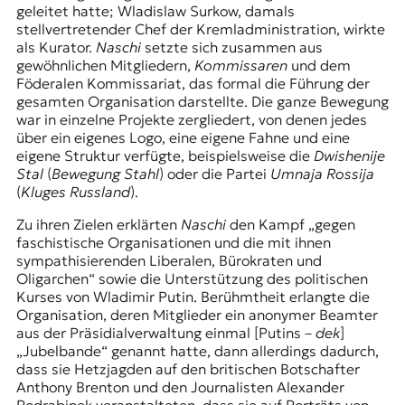
geleitet hatte; Wladislaw Surkow, damals
stellvertretender Chef der Kremladministration, wirkte
als Kurator.
Naschi
setzte sich zusammen aus
gewöhnlichen Mitgliedern,
Kommissaren
und dem
Föderalen Kommissariat, das formal die Führung der
gesamten Organisation darstellte. Die ganze Bewegung
war in einzelne Projekte zergliedert, von denen jedes
über ein eigenes Logo, eine eigene Fahne und eine
eigene Struktur verfügte, beispielsweise die
Dwishenije
Stal
(
Bewegung Stahl
) oder die Partei
Umnaja Rossija
(
Kluges Russland
).
Zu ihren Zielen erklärten
Naschi
den Kampf „gegen
faschistische Organisationen und die mit ihnen
sympathisierenden Liberalen, Bürokraten und
Oligarchen“ sowie die Unterstützung des politischen
Kurses von Wladimir Putin. Berühmtheit erlangte die
Organisation, deren Mitglieder ein anonymer Beamter
aus der Präsidialverwaltung einmal [Putins –
dek
]
„
Jubelbande
“ genannt hatte, dann allerdings dadurch,
dass sie Hetzjagden auf den britischen Botschafter
Anthony Brenton und den Journalisten Alexander