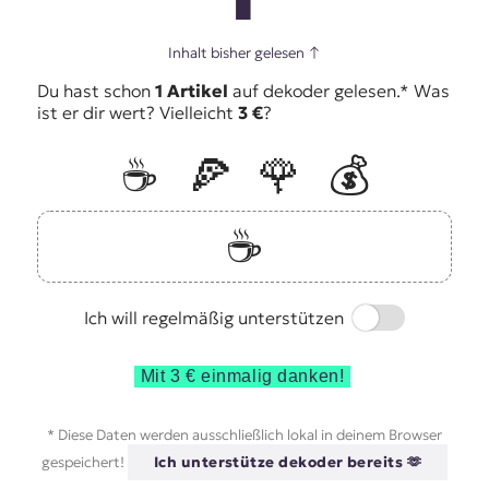
Inhalt bisher gelesen
↑
Du hast schon
1 Artikel
auf dekoder gelesen.* Was
ist er dir wert? Vielleicht
3 €
?
☕️
🍕
🌹
💰
☕️
Switch
Ich will regelmäßig unterstützen
Mit 3 € einmalig danken!
* Diese Daten werden ausschließlich lokal in deinem Browser
gespeichert!
Ich unterstütze dekoder bereits 🫶