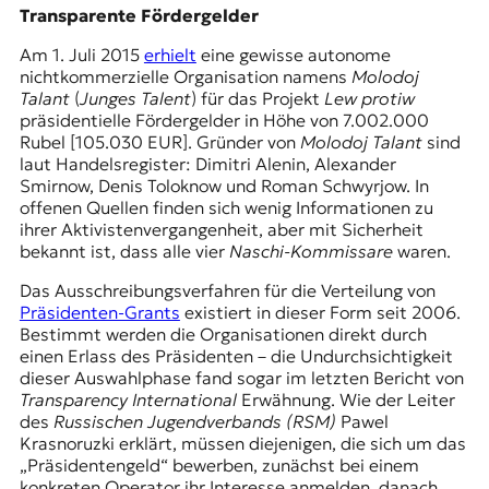
Transparente Fördergelder
Am 1. Juli 2015
erhielt
eine gewisse autonome
nichtkommerzielle Organisation namens
Molodoj
Talant
(
Junges Talent
) für das Projekt
Lew protiw
präsidentielle Fördergelder in Höhe von 7.002.000
Rubel [105.030 EUR]. Gründer von
Molodoj Talant
sind
laut Handelsregister: Dimitri Alenin, Alexander
Smirnow, Denis Toloknow und Roman Schwyrjow. In
offenen Quellen finden sich wenig Informationen zu
ihrer Aktivistenvergangenheit, aber mit Sicherheit
bekannt ist, dass alle vier
Naschi-Kommissare
waren.
Das Ausschreibungsverfahren für die Verteilung von
Präsidenten-Grants
existiert in dieser Form seit 2006.
Bestimmt werden die Organisationen direkt durch
einen Erlass des Präsidenten – die Undurchsichtigkeit
dieser Auswahlphase fand sogar im letzten Bericht von
Transparency International
Erwähnung. Wie der Leiter
des
Russischen Jugendverbands (RSM)
Pawel
Krasnoruzki erklärt, müssen diejenigen, die sich um das
„Präsidentengeld“ bewerben, zunächst bei einem
konkreten Operator ihr Interesse anmelden, danach