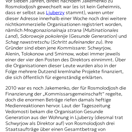
Vor sieben Jahren, direkt nachdem Jakemenko zu
Rosmolodjosh gewechselt war (es ist kein Geheimnis,
dass er selbst aus
Ljuberzy
stammt), waren unter
dieser Adresse innerhalb einer Woche noch drei weitere
nichtkommerzielle Organisationen registriert worden,
nämlich
Mnogonazionalnaja strana
(
Multinationales
Land
),
Sdorowoje pokolenije
(
Gesunde Generation
) und
Schag nawstretschu
(
Schritt aufeinander zu
). Ihre
Gründer sind eben jene
Kommissare
: Schwyrjow,
Alenin, Tolokonow und Smirnow, wobei immer jeweils
einer der vier den Posten des Direktors einnimmt. Über
die Organisationen dieser Leute wurden also in der
Folge mehrere Dutzend kremlnahe Projekte finanziert,
die sich öffentlich für eigenständig erklärten.
2010 war es noch Jakemenko, der für Rosmolodjosh die
Finanzierung der „Kommissarsgemeinschaft“ regelte,
doch die enormen Beträge riefen damals heftige
Medienreaktionen hervor. Laut der Tageszeitung
Vedomosti bekam die Organisation Gesunde
Generation aus der Wohnung in Ljuberzy (diesmal trat
Schwyrjow als Direktor auf) von Rosmolodjosh drei
Staatsaufträge über einen Gesamtbetrag von