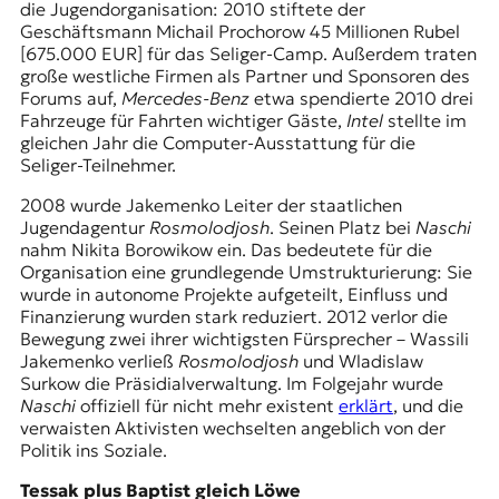
die Jugendorganisation: 2010 stiftete der
Geschäftsmann Michail Prochorow 45 Millionen Rubel
[675.000 EUR] für das Seliger-Camp. Außerdem traten
große westliche Firmen als Partner und Sponsoren des
Forums auf,
Mercedes-Benz
etwa spendierte 2010 drei
Fahrzeuge für Fahrten wichtiger Gäste,
Intel
stellte im
gleichen Jahr die Computer-Ausstattung für die
Seliger-Teilnehmer.
2008 wurde Jakemenko Leiter der staatlichen
Jugendagentur
Rosmolodjosh
. Seinen Platz bei
Naschi
nahm Nikita Borowikow ein. Das bedeutete für die
Organisation eine grundlegende Umstrukturierung: Sie
wurde in autonome Projekte aufgeteilt, Einfluss und
Finanzierung wurden stark reduziert. 2012 verlor die
Bewegung zwei ihrer wichtigsten Fürsprecher – Wassili
Jakemenko verließ
Rosmolodjosh
und Wladislaw
Surkow die Präsidialverwaltung. Im Folgejahr wurde
Naschi
offiziell für nicht mehr existent
erklärt
, und die
verwaisten Aktivisten wechselten angeblich von der
Politik ins Soziale.
Tessak plus Baptist gleich Löwe