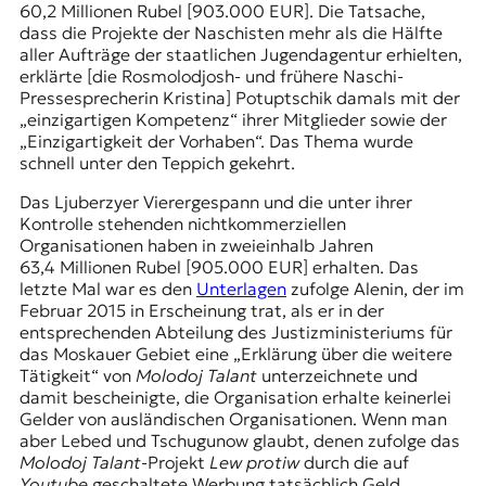
60,2 Millionen Rubel [903.000 EUR]. Die Tatsache,
dass die Projekte der Naschisten mehr als die Hälfte
aller Aufträge der staatlichen Jugendagentur erhielten,
erklärte [die Rosmolodjosh- und frühere Naschi-
Pressesprecherin Kristina] Potuptschik damals mit der
„einzigartigen Kompetenz“ ihrer Mitglieder sowie der
„Einzigartigkeit der Vorhaben“. Das Thema wurde
schnell unter den Teppich gekehrt.
Das Ljuberzyer Vierergespann und die unter ihrer
Kontrolle stehenden nichtkommerziellen
Organisationen haben in zweieinhalb Jahren
63,4 Millionen Rubel [905.000 EUR] erhalten. Das
letzte Mal war es den
Unterlagen
zufolge Alenin, der im
Februar 2015 in Erscheinung trat, als er in der
entsprechenden Abteilung des Justizministeriums für
das Moskauer Gebiet eine „Erklärung über die weitere
Tätigkeit“ von
Molodoj Talant
unterzeichnete und
damit bescheinigte, die Organisation erhalte keinerlei
Gelder von ausländischen Organisationen. Wenn man
aber Lebed und Tschugunow glaubt, denen zufolge das
Molodoj Talant
-Projekt
Lew protiw
durch die auf
Youtube
geschaltete Werbung tatsächlich Geld