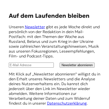
E
Auf dem Laufenden bleiben
m
Unseren
Newsletter
gibt es jede Woche direkt und
p
persönlich von der Redaktion in dein Mail-
f
Postfach: mit den Themen der Woche aus
Russland, Belarus und zum Krieg in der Ukraine
e
sowie zahlreichen Veranstaltungshinweisen, Musik
h
aus unseren Fokusregionen, Leseempfehlungen,
Film- und Podcast-Tipps.
l
u
Newsletter abonnieren
n
Mit Klick auf „Newsletter abonnieren“ willigst du in
den Erhalt unseres Newsletters und die Analyse
g
deines Nutzerverhaltens ein. Du kannst dich
e
jederzeit über den Link im Newsletter wieder
abmelden. Weitere Informationen zur
n
Verarbeitung deiner Daten und zum Widerruf
findest du in unserer
Datenschutzerklärung
.