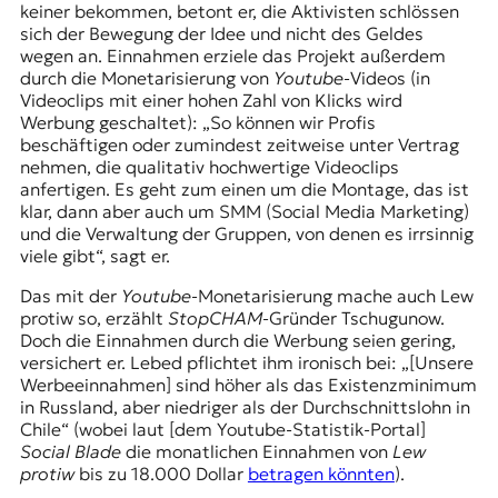
keiner bekommen, betont er, die Aktivisten schlössen
sich der Bewegung der Idee und nicht des Geldes
wegen an. Einnahmen erziele das Projekt außerdem
durch die Monetarisierung von
Youtube
-Videos (in
Videoclips mit einer hohen Zahl von Klicks wird
Werbung geschaltet): „So können wir Profis
beschäftigen oder zumindest zeitweise unter Vertrag
nehmen, die qualitativ hochwertige Videoclips
anfertigen. Es geht zum einen um die Montage, das ist
klar, dann aber auch um SMM (Social Media Marketing)
und die Verwaltung der Gruppen, von denen es irrsinnig
viele gibt“, sagt er.
Das mit der
Youtube
-Monetarisierung mache auch Lew
protiw so, erzählt
StopCHAM
-Gründer Tschugunow.
Doch die Einnahmen durch die Werbung seien gering,
versichert er. Lebed pflichtet ihm ironisch bei: „[Unsere
Werbeeinnahmen] sind höher als das Existenzminimum
in Russland, aber niedriger als der Durchschnittslohn in
Chile“ (wobei laut [dem Youtube-Statistik-Portal]
Social Blade
die monatlichen Einnahmen von
Lew
protiw
bis zu 18.000 Dollar
betragen könnten
).