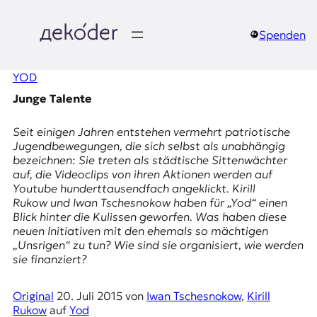
Zum
Inhalt
springen
Spenden
д
YOD
e
Junge Talente
k
Seit einigen Jahren entstehen vermehrt patriotische
o
Jugendbewegungen, die sich selbst als unabhängig
bezeichnen: Sie treten als städtische Sittenwächter
d
auf, die Videoclips von ihren Aktionen werden auf
Youtube hunderttausendfach angeklickt. Kirill
e
Rukow und Iwan Tschesnokow haben für „Yod“ einen
Blick hinter die Kulissen geworfen. Was haben diese
r
neuen Initiativen mit den ehemals so mächtigen
„Unsrigen“ zu tun? Wie sind sie organisiert, wie werden
|
sie finanziert?
D
Original
20. Juli 2015
von
Iwan Tschesnokow
,
Kirill
Rukow
auf
Yod