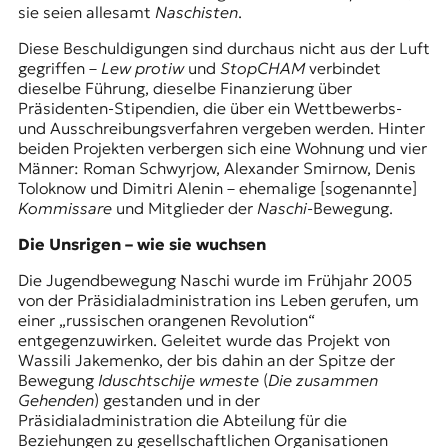
sie seien allesamt
Naschisten
.
t
e
Diese Beschuldigungen sind durchaus nicht aus der Luft
n
gegriffen –
Lew protiw
und
StopCHAM
verbindet
z
dieselbe Führung, dieselbe Finanzierung über
z
Präsidenten-Stipendien, die über ein Wettbewerbs-
u
und Ausschreibungsverfahren vergeben werden. Hinter
O
beiden Projekten verbergen sich eine Wohnung und vier
s
Männer: Roman Schwyrjow, Alexander Smirnow, Denis
t
Toloknow und Dimitri Alenin – ehemalige [sogenannte]
e
Kommissare
und Mitglieder der
Naschi
-Bewegung.
u
r
Die Unsrigen – wie sie wuchsen
o
p
Die Jugendbewegung Naschi wurde im Frühjahr 2005
a
von der Präsidialadministration ins Leben gerufen, um
.
einer „russischen orangenen Revolution“
entgegenzuwirken. Geleitet wurde das Projekt von
Wassili Jakemenko, der bis dahin an der Spitze der
Bewegung
Iduschtschije wmeste
(
Die zusammen
Gehenden
) gestanden und in der
Präsidialadministration die Abteilung für die
Beziehungen zu gesellschaftlichen Organisationen