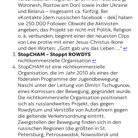
Woronesh, Rostow am Don) sowie in der Ukraine
und Belarus – insgesamt ca. fünfzig. Bei
vKontakte [dem russischen facebook – dek] haben
sie 250.000 Follower. Obwohl die Aktivisten
angeben, das Projekt sei nicht mit Politik, Religion
o. ä. verbunden, beginnt einer der neuesten Clips
von Lew protiw mit einer Jesus-Christus-Ikone
und den Worten: „Gott gab uns das Leben …“
↩︎
StopCHAM – Stoppt ROWDYS
nichtkommerzielle Organisation
↩︎
StopCHAM ist eine nichtkommerzielle
Organisation, die im Jahr 2010 als eines der
föderalen Programme der Jugendbewegung
Naschi unter der Leitung von Dimitri Tschugunow,
eines Komissars der Bewegung, gegründet wurde.
Die nichtkommerzielle Organisation positioniert
sich als russlandweites Projekt, das gegen
Rowdytum und Verstöße von Autofahrern gegen
die geltende Verkehrsordnung eintritt.
Zweigstellen der Bewegung finden sich in den
russischen Regionen (die größten in St.
Petersburg, Petrosawodsk, Nowosibirsk und