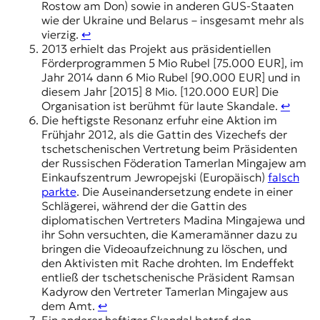
Rostow am Don) sowie in anderen GUS-Staaten
wie der Ukraine und Belarus – insgesamt mehr als
vierzig.
↩︎
2013 erhielt das Projekt aus präsidentiellen
Förderprogrammen 5 Mio Rubel [75.000 EUR], im
Jahr 2014 dann 6 Mio Rubel [90.000 EUR] und in
diesem Jahr [2015] 8 Mio. [120.000 EUR] Die
Organisation ist berühmt für laute Skandale.
↩︎
Die heftigste Resonanz erfuhr eine Aktion im
Frühjahr 2012, als die Gattin des Vizechefs der
tschetschenischen Vertretung beim Präsidenten
der Russischen Föderation Tamerlan Mingajew am
Einkaufszentrum Jewropejski (Europäisch)
falsch
parkte
. Die Auseinandersetzung endete in einer
Schlägerei, während der die Gattin des
diplomatischen Vertreters Madina Mingajewa und
ihr Sohn versuchten, die Kameramänner dazu zu
bringen die Videoaufzeichnung zu löschen, und
den Aktivisten mit Rache drohten. Im Endeffekt
entließ der tschetschenische Präsident Ramsan
Kadyrow den Vertreter Tamerlan Mingajew aus
dem Amt.
↩︎