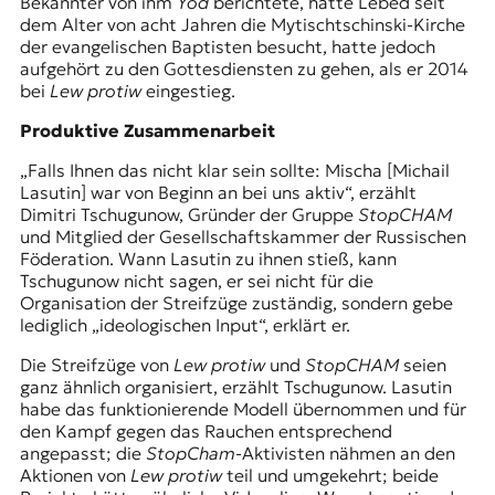
Bekannter von ihm
Yod
berichtete, hatte Lebed seit
dem Alter von acht Jahren die Mytischtschinski-Kirche
der evangelischen Baptisten besucht, hatte jedoch
aufgehört zu den Gottesdiensten zu gehen, als er 2014
bei
Lew protiw
eingestieg.
Produktive Zusammenarbeit
„Falls Ihnen das nicht klar sein sollte: Mischa [Michail
Lasutin] war von Beginn an bei uns aktiv“, erzählt
Dimitri Tschugunow, Gründer der Gruppe
StopCHAM
und Mitglied der Gesellschaftskammer der Russischen
Föderation. Wann Lasutin zu ihnen stieß, kann
Tschugunow nicht sagen, er sei nicht für die
Organisation der Streifzüge zuständig, sondern gebe
lediglich „ideologischen Input“, erklärt er.
Die Streifzüge von
Lew protiw
und
StopCHAM
seien
ganz ähnlich organisiert, erzählt Tschugunow. Lasutin
habe das funktionierende Modell übernommen und für
den Kampf gegen das Rauchen entsprechend
angepasst; die
StopCham
-Aktivisten nähmen an den
Aktionen von
Lew protiw
teil und umgekehrt; beide