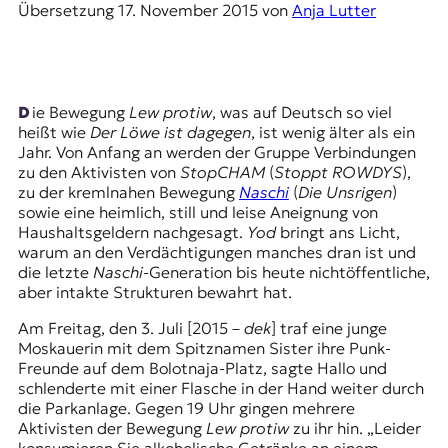
E
Übersetzung
17. November 2015
von
Anja Lutter
K
O
D
Die Bewegung
Lew protiw
, was auf Deutsch so viel
heißt wie
Der Löwe ist dagegen
, ist wenig älter als ein
E
Jahr. Von Anfang an werden der Gruppe Verbindungen
zu den Aktivisten von
StopCHAM
(
Stoppt ROWDYS
),
R
zu der kremlnahen Bewegung
Naschi
(
Die Unsrigen
)
sowie eine heimlich, still und leise Aneignung von
Haushaltsgeldern nachgesagt.
Yod
bringt ans Licht,
warum an den Verdächtigungen manches dran ist und
W
die letzte
Naschi
-Generation bis heute nichtöffentliche,
i
aber intakte Strukturen bewahrt hat.
s
s
Am Freitag, den 3. Juli [2015 –
dek
] traf eine junge
e
Moskauerin mit dem Spitznamen Sister ihre Punk-
n
Freunde auf dem Bolotnaja-Platz, sagte Hallo und
,
schlenderte mit einer Flasche in der Hand weiter durch
J
die Parkanlage. Gegen 19 Uhr gingen mehrere
o
Aktivisten der Bewegung
Lew protiw
zu ihr hin. „Leider
u