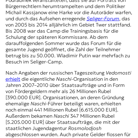
Podrabinek veranstalteten, dass sie auf Porträts von
Bürgerrechtlern herumtrampelten und dem Politiker
Michail Kassjanow eine Harke vor die Autoräder warfen,
und durch das Aufsehen erregende
Seliger-Forum
, das
von 2005 bis 2014 alljährlich im Gebiet Twer stattfand.
Bis 2008 war das Camp die Trainingsbasis für die
Schulung der späteren Kommissare. Ab dem
darauffolgenden Sommer wurde das Forum für die
gesamte Jugend geöffnet, die Zahl der Teilnehmer
betrug bis zu 50.000. Wladimir Putin war mehrfach zu
Besuch im Seliger-Camp.
Nach Angaben der russischen Tageszeitung
Vedomosti
erhielt
die eigentliche
Naschi
-Organisation in den
Jahren 2007–2010 über Staatsaufträge und in Form
von Fördergeldern mehr als 26 Millionen Rubel
[390.000 EUR]. Organisationen, an deren Gründung
ehemalige
Naschi
-Führer beteiligt waren, erhielten
noch einmal 441 Millionen Rubel [6.615.000 EUR].
Außerdem bekamen
Naschi
347 Millionen Rubel
[5.205.000 EUR] über Staatsaufträge, die mit der
staatlichen Jugendagentur
Rosmolodjosh
abgeschlossen wurden. Auch private Gelder flossen für