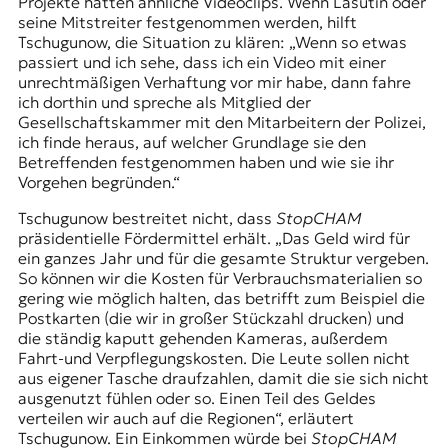
Projekte hätten ähnliche Videoclips. Wenn Lasutin oder
seine Mitstreiter festgenommen werden, hilft
Tschugunow, die Situation zu klären: „Wenn so etwas
passiert und ich sehe, dass ich ein Video mit einer
unrechtmäßigen Verhaftung vor mir habe, dann fahre
ich dorthin und spreche als Mitglied der
Gesellschaftskammer mit den Mitarbeitern der Polizei,
ich finde heraus, auf welcher Grundlage sie den
Betreffenden festgenommen haben und wie sie ihr
Vorgehen begründen.“
Tschugunow bestreitet nicht, dass
StopCHAM
präsidentielle Fördermittel erhält. „Das Geld wird für
ein ganzes Jahr und für die gesamte Struktur vergeben.
So können wir die Kosten für Verbrauchsmaterialien so
gering wie möglich halten, das betrifft zum Beispiel die
Postkarten (die wir in großer Stückzahl drucken) und
die ständig kaputt gehenden Kameras, außerdem
Fahrt-und Verpflegungskosten. Die Leute sollen nicht
aus eigener Tasche draufzahlen, damit die sie sich nicht
ausgenutzt fühlen oder so. Einen Teil des Geldes
verteilen wir auch auf die Regionen“, erläutert
Tschugunow. Ein Einkommen würde bei
StopCHAM