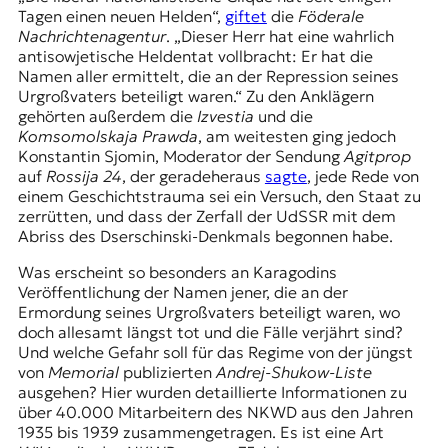
r
Tagen einen neuen Helden“,
giftet
die
Föderale
n
Nachrichtenagentur
. „Dieser Herr hat eine wahrlich
a
antisowjetische Heldentat vollbracht: Er hat die
l
Namen aller ermittelt, die an der Repression seines
i
Urgroßvaters beteiligt waren.“ Zu den Anklägern
s
gehörten außerdem die
Izvestia
und die
m
Komsomolskaja Prawda
, am weitesten ging jedoch
u
Konstantin Sjomin, Moderator der Sendung
Agitprop
s
auf
Rossija 24
, der geradeheraus
sagte
, jede Rede von
u
einem Geschichtstrauma sei ein Versuch, den Staat zu
n
zerrütten, und dass der Zerfall der UdSSR mit dem
d
Abriss des Dserschinski-Denkmals
begonnen habe.
M
e
Was erscheint so besonders an Karagodins
d
Veröffentlichung der Namen jener, die an der
i
Ermordung seines Urgroßvaters beteiligt waren, wo
e
doch allesamt längst tot und die Fälle verjährt sind?
n
Und welche Gefahr soll für das Regime von der jüngst
k
von
Memorial
publizierten
Andrej-Shukow-Liste
o
ausgehen? Hier wurden detaillierte Informationen zu
m
über 40.000 Mitarbeitern des
NKWD
aus den Jahren
p
1935 bis 1939 zusammengetragen. Es ist eine Art
e