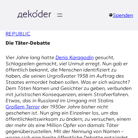
Zum
Inhalt
springen
Spenden
д
REPUBLIC
e
Die Täter-Debatte
k
Vier Jahre lang hatte
Denis Karagodin
gesucht,
o
Schlagzeilen gemacht, viel Unmut erregt. Nun gab er
öffentlich bekannt, die Menschen identifiziert zu
d
haben, die seinen Urgroßvater 1938 im Auftrag des
Staates ermordet haben sollen. Was er sich wünscht?
e
Dem Töten Namen und Gesichter zu geben, verbunden
mit juristischen Konsequenzen, einem Strafverfahren.
r
Etwas, das in Russland im Umgang mit Stalins
Großem Terror
der 1930er Jahre bisher nicht
|
geschehen ist. Nun ging ein Einzelner los, um das
öffentlichkeitswirksam zu ändern, zu versuchen, einem
D
der mehr als eine Million Opfer von damals Täter
gegenüberzustellen. Mit der Nennung von Namen –
woran sich eine breite öffentliche Debatte entzündet