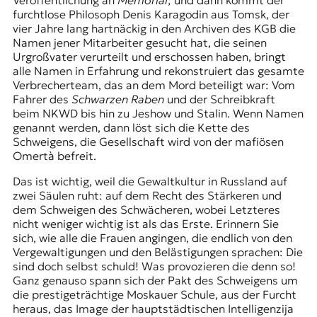
Veröffentlichung an
Memorial
; und dann kommt der
furchtlose Philosoph Denis Karagodin aus Tomsk, der
vier Jahre lang hartnäckig in den Archiven des KGB die
Namen jener Mitarbeiter gesucht hat, die seinen
Urgroßvater verurteilt und erschossen haben, bringt
alle Namen in Erfahrung und rekonstruiert das gesamte
Verbrecherteam, das an dem Mord beteiligt war: Vom
Fahrer des
Schwarzen Raben
und der Schreibkraft
beim NKWD bis hin zu Jeshow und Stalin. Wenn Namen
genannt werden, dann löst sich die Kette des
Schweigens, die Gesellschaft wird von der mafiösen
Omertà befreit.
Das ist wichtig, weil die Gewaltkultur in Russland auf
zwei Säulen ruht: auf dem Recht des Stärkeren und
dem Schweigen des Schwächeren, wobei Letzteres
nicht weniger wichtig ist als das Erste. Erinnern Sie
sich, wie alle die Frauen angingen, die endlich von den
Vergewaltigungen und den Belästigungen sprachen: Die
sind doch selbst schuld! Was provozieren die denn so!
Ganz genauso spann sich der Pakt des Schweigens um
die prestigeträchtige Moskauer Schule, aus der Furcht
heraus, das Image der hauptstädtischen Intelligenzija