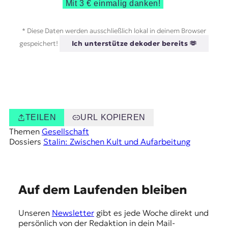
Mit 3 € einmalig danken!
* Diese Daten werden ausschließlich lokal in deinem Browser
gespeichert!
Ich unterstütze dekoder bereits 🫶
TEILEN
URL KOPIEREN
Themen
Gesellschaft
Dossiers
Stalin: Zwischen Kult und Aufarbeitung
E
Auf dem Laufenden bleiben
m
Unseren
Newsletter
gibt es jede Woche direkt und
p
persönlich von der Redaktion in dein Mail-