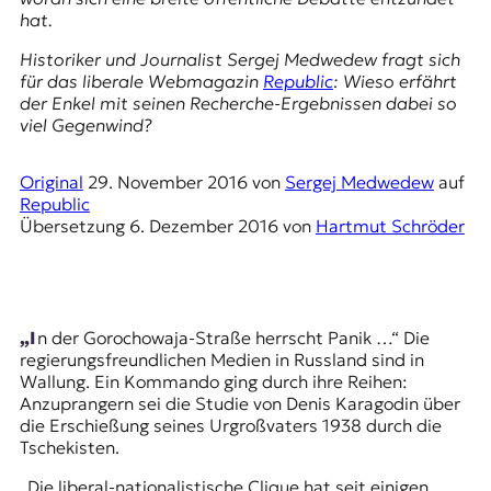
E
hat.
K
Historiker und Journalist Sergej Medwedew fragt sich
O
für das liberale Webmagazin
Republic
: Wieso erfährt
der Enkel mit seinen Recherche-Ergebnissen dabei so
D
viel Gegenwind?
E
Original
29. November 2016
von
Sergej Medwedew
auf
Republic
R
Übersetzung
6. Dezember 2016
von
Hartmut Schröder
W
i
s
„In der Gorochowaja-Straße herrscht Panik …“
Die
s
regierungsfreundlichen Medien in Russland sind in
e
Wallung. Ein Kommando ging durch ihre Reihen:
n
Anzuprangern sei die Studie von Denis Karagodin über
,
die Erschießung seines Urgroßvaters 1938 durch die
J
Tschekisten
.
o
u
„Die liberal-nationalistische Clique hat seit einigen