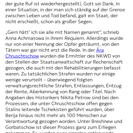
der gute Ruf ist wiederhergestellt), Gott sei Dank. In
einer Situation, in der man sich ständig auf der Grenze
zwischen Leben und Tod befand, galt ein Staat, der
nicht erschießt, schon als großer Segen.
„Gern hätt’ ich sie alle mit Namen genannt“
, schrieb
Anna Achmatowa in ihrem
Requiem
. Allerdings wurde
nur von einer Nennung der Opfer geträumt, von den
Tätern war gar nicht erst die Rede. In der
Ära
Chruschtschow
wurden die Ermittler des NKWD von
den Stellen der Staatsanwaltschaft zur Rechenschaft
gezogen, die auch mit den Rehabilitierungen befasst
waren. Zu tatsächlichen Strafen wurden nur einige
wenige verurteilt – überwiegend folgten
verwaltungsrechtliche Strafen, Entlassungen, Entzug
der Rente, Aberkennung von Rang oder Titel. Nach
Angaben des Historikers Nikita Petrow sind bei den
Prozessen, die unter
Chruschtschow
offen gegen
Stalins leitende Tschekisten geführt wurden, über
Berija hinaus nicht mehr als 100 Menschen zur
Verantwortung gezogen worden. Unter Breshnew und
Gorbatschow ist dieser Prozess ganz zum Erliegen