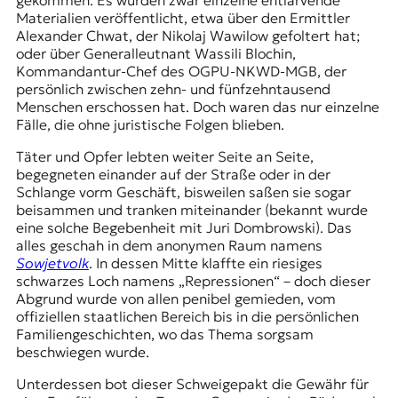
gekommen. Es wurden zwar einzelne entlarvende
Materialien veröffentlicht, etwa über den Ermittler
Alexander Chwat, der Nikolaj Wawilow gefoltert hat;
oder über Generalleutnant Wassili Blochin,
Kommandantur-Chef des
OGPU-NKWD-MGB
, der
persönlich zwischen zehn- und fünfzehntausend
Menschen erschossen hat. Doch waren das nur einzelne
Fälle, die ohne juristische Folgen blieben.
Täter und Opfer lebten weiter Seite an Seite,
begegneten einander auf der Straße oder in der
Schlange vorm Geschäft, bisweilen saßen sie sogar
beisammen und tranken miteinander (bekannt wurde
eine solche Begebenheit mit Juri Dombrowski). Das
alles geschah in dem anonymen Raum namens
Sowjetvolk
. In dessen Mitte klaffte ein riesiges
schwarzes Loch namens „Repressionen“ – doch dieser
Abgrund wurde von allen penibel gemieden, vom
offiziellen staatlichen Bereich bis in die persönlichen
Familiengeschichten, wo das Thema sorgsam
beschwiegen wurde.
Unterdessen bot dieser Schweigepakt die Gewähr für