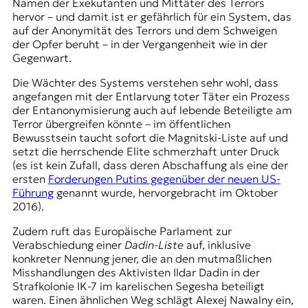
Namen der Exekutanten und Mittäter des Terrors
hervor – und damit ist er gefährlich für ein System, das
auf der Anonymität des Terrors und dem Schweigen
der Opfer beruht – in der Vergangenheit wie in der
Gegenwart.
Die Wächter des Systems verstehen sehr wohl, dass
angefangen mit der Entlarvung toter Täter ein Prozess
der Entanonymisierung auch auf lebende Beteiligte am
Terror übergreifen könnte – im öffentlichen
Bewusstsein taucht sofort die Magnitski-Liste auf und
setzt die herrschende Elite schmerzhaft unter Druck
(es ist kein Zufall, dass deren Abschaffung als eine der
ersten
Forderungen Putins gegenüber der neuen US-
Führung
genannt wurde, hervorgebracht im Oktober
2016).
Zudem ruft das Europäische Parlament zur
Verabschiedung einer
Dadin-Liste
auf, inklusive
konkreter Nennung jener, die an den mutmaßlichen
Misshandlungen des Aktivisten Ildar Dadin in der
Strafkolonie IK-7 im karelischen Segesha beteiligt
waren. Einen ähnlichen Weg schlägt Alexej Nawalny ein,