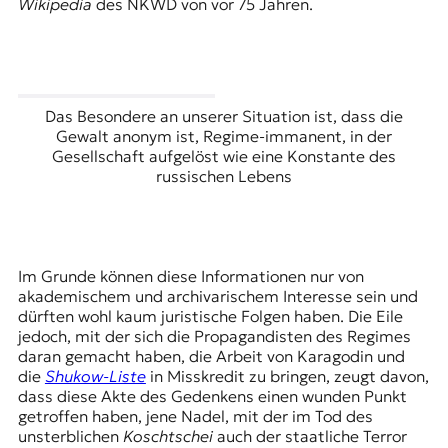
Wikipedia
des NKWD von vor 75 Jahren.
t
e
n
z
z
Das Besondere an unserer Situation ist, dass die
u
Gewalt anonym ist, Regime-immanent, in der
O
Gesellschaft aufgelöst wie eine Konstante des
s
russischen Lebens
t
e
u
r
o
Im Grunde können diese Informationen nur von
p
akademischem und archivarischem Interesse sein und
a
dürften wohl kaum juristische Folgen haben. Die Eile
.
jedoch, mit der sich die Propagandisten des Regimes
daran gemacht haben, die Arbeit von Karagodin und
die
Shukow-Liste
in Misskredit zu bringen, zeugt davon,
dass diese Akte des Gedenkens einen wunden Punkt
getroffen haben, jene Nadel, mit der im Tod des
unsterblichen
Koschtschei
auch der staatliche Terror