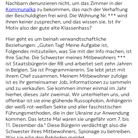
Nachbarn denunzieren nicht, um das Zimmer in der
Kommunalka
zu bekommen, das nach der Verhaftung
der Beschuldigten frei wird. Die Wohnung Nr. *** wird
ihnen keiner zusprechen, und das wissen sie. Ist ihr
Motiv also der gute alte Klassenhass?
Hier geht es um beinah verwandtschaftliche
Beziehungen: „Guten Tag! Meine Aufgabe ist,
Folgendes mitzuteilen, was Sie mit der Info machen, ist
Ihre Sache. Die Schwester meines Mitbewohners ***
ist Staatsbürgerin der RB und arbeitet seit zehn Jahren
in Belgien. Sie ist Programmiererin. Sie lebt jetzt mit
ihrem Chef zusammen. Meinem Mitbewohner zufolge
ist es ihr gemeinsamer Job, Informationen zu sammeln
und zu verkaufen. Sie kommen immer einmal im Jahr
hierher, dieses Jahr zweimal. Wir unterhielten uns, und
offenbar ist sie eine glühende Russophobin, Anhängerin
der weiß-rot-weißen Sekte und aller faschistischen
Führungsmethoden, die in der Ukraine zur Anwendung
kommen. Das letzte Mal waren sie ungefähr vom 7. bis
11. Dezember da.“ Diese Bürgerin verdächtigt also die
Schwester ihres Mitbewohners, Spionage zu betreiben.
Was sie eilig den Behörden meldet.