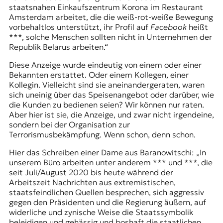
staatsnahen Einkaufszentrum Korona im Restaurant
t
Amsterdam arbeitet, die die weiß-rot-weiße Bewegung
e
vorbehaltlos unterstützt, ihr Profil auf
Facebook
heißt
n
***, solche Menschen sollten nicht in Unternehmen der
z
Republik Belarus arbeiten.“
z
u
Diese Anzeige wurde eindeutig von einem oder einer
O
Bekannten erstattet. Oder einem Kollegen, einer
s
Kollegin. Vielleicht sind sie aneinandergeraten, waren
t
sich uneinig über das Speisenangebot oder darüber, wie
e
die Kunden zu bedienen seien? Wir können nur raten.
u
Aber hier ist sie, die Anzeige, und zwar nicht irgendeine,
r
sondern bei der Organisation zur
o
Terrorismusbekämpfung. Wenn schon, denn schon.
p
a
Hier das Schreiben einer Dame aus Baranowitschi: „In
.
unserem Büro arbeiten unter anderem *** und ***, die
seit Juli/August 2020 bis heute während der
Arbeitszeit Nachrichten aus extremistischen,
staatsfeindlichen Quellen besprechen, sich aggressiv
gegen den Präsidenten und die Regierung äußern, auf
widerliche und zynische Weise die Staatssymbolik
beleidigen und gehässig und boshaft die staatlichen