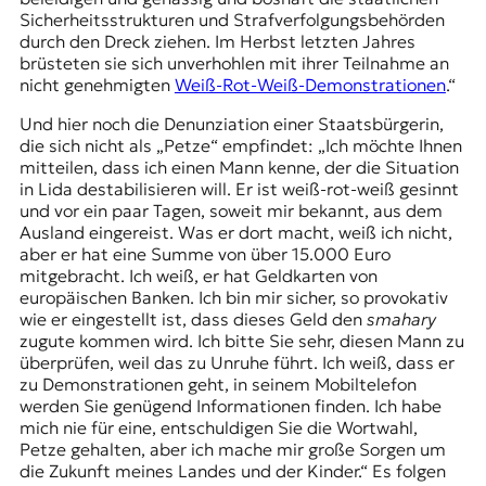
Sicherheitsstrukturen und Strafverfolgungsbehörden
durch den Dreck ziehen. Im Herbst letzten Jahres
brüsteten sie sich unverhohlen mit ihrer Teilnahme an
nicht genehmigten
Weiß-Rot-Weiß-Demonstrationen
.“
Und hier noch die Denunziation einer Staatsbürgerin,
die sich nicht als „Petze“ empfindet: „Ich möchte Ihnen
mitteilen, dass ich einen Mann kenne, der die Situation
in Lida destabilisieren will. Er ist weiß-rot-weiß gesinnt
und vor ein paar Tagen, soweit mir bekannt, aus dem
Ausland eingereist. Was er dort macht, weiß ich nicht,
aber er hat eine Summe von über 15.000 Euro
mitgebracht. Ich weiß, er hat Geldkarten von
europäischen Banken. Ich bin mir sicher, so provokativ
wie er eingestellt ist, dass dieses Geld den
smahary
zugute kommen wird. Ich bitte Sie sehr, diesen Mann zu
überprüfen, weil das zu Unruhe führt. Ich weiß, dass er
zu Demonstrationen geht, in seinem Mobiltelefon
werden Sie genügend Informationen finden. Ich habe
mich nie für eine, entschuldigen Sie die Wortwahl,
Petze gehalten, aber ich mache mir große Sorgen um
die Zukunft meines Landes und der Kinder.“ Es folgen