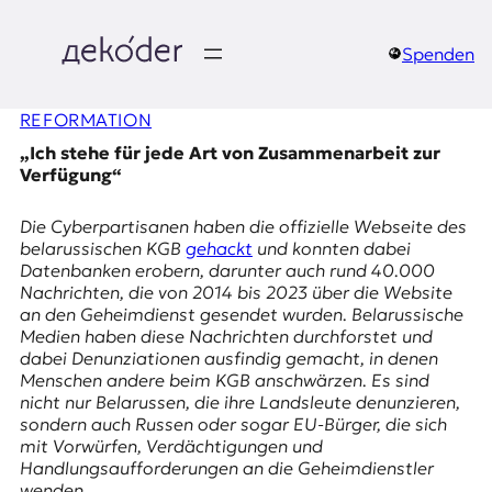
Zum
Inhalt
springen
Spenden
д
REFORMATION
e
„Ich stehe für jede Art von Zusammenarbeit zur
k
Verfügung“
o
Die
Cyberpartisanen
haben die offizielle Webseite des
belarussischen KGB
gehackt
und konnten dabei
d
Datenbanken erobern, darunter auch rund 40.000
Nachrichten, die von 2014 bis 2023 über die Website
e
an den Geheimdienst gesendet wurden. Belarussische
Medien haben diese Nachrichten durchforstet und
r
dabei Denunziationen ausfindig gemacht, in denen
Menschen andere beim KGB anschwärzen. Es sind
|
nicht nur Belarussen, die ihre Landsleute denunzieren,
sondern auch Russen oder sogar EU-Bürger, die sich
D
mit Vorwürfen, Verdächtigungen und
Handlungsaufforderungen an die Geheimdienstler
wenden.