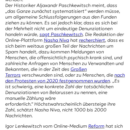
E
Der Historiker Aljaxandr Paschkewitsch meint, dass
K
„das Ganze zunächst systematisiert“ werden müsse,
um allgemeine Schlussfolgerungen aus den Funden
O
ziehen zu können. Es sei jedoch klar, dass es sich bei
der Mehrheit nicht um eindeutige Denunziationen
D
handeln würde,
sagt Paschkewitsch
. Die Redaktion der
Online-Plattform
Nasha Niva
hat
recherchiert
, dass es
E
sich beim weitaus großen Teil der Nachrichten um
Spam handelt, dazu kommen Meldungen von
R
Menschen, die offensichtlich psychisch krank sind, und
zahlreiche Anfragen von Menschen zu Verwandten und
Bekannten, die in der Zeit des
Großen
W
Terrors
verschwunden sind, oder zu Menschen, die
nach
i
den Protesten von 2020 festgenommen wurden
. „Es
s
ist schwierig, eine konkrete Zahl der tatsächlichen
s
Denunziationen von Belarussen zu nennen, eine
e
manuelle Zählung wäre
n
erforderlich.“ Höchstwahrscheinlich übersteige ihre
,
Zahl, schätzt
Nasha Niva
, nicht 1000 bis 2000
J
Nachrichten.
o
u
Igor Lenkewitsch vom Online-Medium
Reform
hat sich