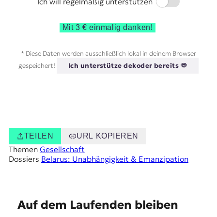
Switch
Ich will regelmäßig unterstützen
Mit 3 € einmalig danken!
* Diese Daten werden ausschließlich lokal in deinem Browser
gespeichert!
Ich unterstütze dekoder bereits 🫶
TEILEN
URL KOPIEREN
Themen
Gesellschaft
Dossiers
Belarus: Unabhängigkeit & Emanzipation
E
Auf dem Laufenden bleiben