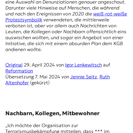
r
eine Auswahl an Denunziationen genauer angeschaut.
n
Darunter viele Hinweise auf Menschen, die während
a
und nach den Ereignissen von 2020 die
weiß-rot-weiße
l
Protestsymbolik
verwendeten, die mittlerweile
i
verboten ist, aber vor allem auch Nachrichten von
s
Leuten, die Kollegen oder Nachbarn offensichtlich eins
m
auswischen wollten, und sogar ein Angebot von einer
u
Initiative, die sich mit einem absurden Plan dem KGB
s
andienen wollte.
u
n
Original
29. April 2024
von
Igor Lenkewitsch
auf
d
Reformation
M
Übersetzung
7. Mai 2024
von
Jennie Seitz
,
Ruth
e
Altenhofer
(gekürzt)
d
i
e
n
k
Nachbarn, Kollegen, Mitbewohner
o
m
„Ich möchte der Organisation zur
p
Terrorismusbekämpfung mitteilen, dass *** im
e