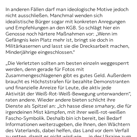
In anderen Fällen darf man ideologische Motive jedoch
nicht ausschließen. Manchmal wenden sich
idealistische Bürger sogar mit konkreten Anregungen
und Empfehlungen an den KGB. So schlägt hier ein
Genosse noch härtere Maßnahmen vor: „Wenn im
Gefängnis kein Platz mehr ist, bringt sie doch in
Militärkasernen und lasst sie die Drecksarbeit machen,
Minderjährige eingeschlossen.“
„Die Verletzten sollten am besten einzeln weggesperrt
werden, denn gerade für Fotos mit
Zusammengeschlagenen gibt es gutes Geld. Außerdem
braucht es Höchststrafen für bezahlte Demonstranten
und finanzielle Anreize für Leute, die aktiv jede
Aktivität der Weiß-Rot-Weiß-Bewegung unterwandern“,
raten andere. Wieder andere bieten schlicht ihre
Dienste als Spitzel an: „Ich hasse diese
smahary
, die für
irgendeinen Mist kämpfen, mit ihrer weiß-rot-weißen
Fascho-Symbolik. Deshalb bin ich bereit, bei Bedarf
Informationen weiterzugeben, die Ihnen, den Wächtern
des Vaterlands, dabei helfen, das Land vor dem Verfall
zu retten, damit es nicht wird wie … in der Ukraine zum