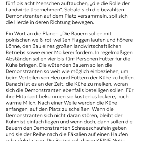
fünf bis acht Menschen auftauchen, „die die Rolle der
Landwirte übernehmen“. Sobald sich die bezahlten
Demonstranten auf dem Platz versammeln, soll sich
die Herde in deren Richtung bewegen.
Ein Wort an die Planer: „Die Bauern sollen mit
polnischen weiß-rot-weißen Flaggen laufen und höhere
Löhne, den Bau eines großen landwirtschaftlichen
Betriebs sowie einer Molkerei fordern. In regelmäßigen
Abständen sollen vier bis fünf Personen Futter für die
Kühe bringen. Die wütenden Bauern sollen die
Demonstranten so weit wie möglich einbeziehen, um
beim Verteilen von Heu und Füttern der Kühe zu helfen.
Danach ist es an der Zeit, die Kühe zu melken, woran
sich die Demonstranten ebenfalls beteiligen sollen. Für
ihre Mitarbeit bekommen sie kostenlos leckere, noch
warme Milch. Nach einer Weile werden die Kühe
anfangen, auf den Platz zu scheißen. Wenn die
Demonstranten sich nicht daran stören, bleibt der
Kuhmist einfach liegen und wenn doch, dann sollen die
Bauern den Demonstranten Schneeschaufeln geben
und sie der Reihe nach die Fäkalien auf einen Haufen
schaufeln lassen. Die Polizei soll davon KEINE Notiz