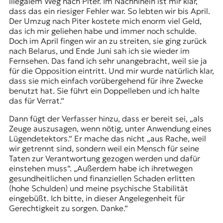
illegalem Weg nach Piter. Im Nachhinein ist mir klar,
dass das ein riesiger Fehler war. So lebten wir bis April.
Der Umzug nach Piter kostete mich enorm viel Geld,
das ich mir geliehen habe und immer noch schulde.
Doch im April fingen wir an zu streiten, sie ging zurück
nach Belarus, und Ende Juni sah ich sie wieder im
Fernsehen. Das fand ich sehr unangebracht, weil sie ja
für die Opposition eintritt. Und mir wurde natürlich klar,
dass sie mich einfach vorübergehend für ihre Zwecke
benutzt hat. Sie führt ein Doppelleben und ich halte
das für Verrat.“
Dann fügt der Verfasser hinzu, dass er bereit sei, „als
Zeuge auszusagen, wenn nötig, unter Anwendung eines
Lügendetektors.“ Er mache das nicht „aus Rache, weil
wir getrennt sind, sondern weil ein Mensch für seine
Taten zur Verantwortung gezogen werden und dafür
einstehen muss“. „Außerdem habe ich ihretwegen
gesundheitlichen und finanziellen Schaden erlitten
(hohe Schulden) und meine psychische Stabilität
eingebüßt. Ich bitte, in dieser Angelegenheit für
Gerechtigkeit zu sorgen. Danke.“