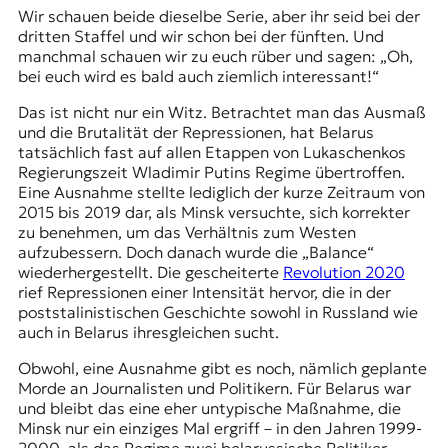
r
Wir schauen beide dieselbe Serie, aber ihr seid bei der
n
dritten Staffel und wir schon bei der fünften. Und
a
manchmal schauen wir zu euch rüber und sagen: „Oh,
l
bei euch wird es bald auch ziemlich interessant!“
i
s
Das ist nicht nur ein Witz. Betrachtet man das Ausmaß
m
und die Brutalität der Repressionen, hat Belarus
u
tatsächlich fast auf allen Etappen von Lukaschenkos
s
Regierungszeit Wladimir Putins Regime übertroffen.
u
Eine Ausnahme stellte lediglich der kurze Zeitraum von
n
2015 bis 2019 dar, als Minsk versuchte, sich korrekter
d
zu benehmen, um das Verhältnis zum Westen
M
aufzubessern. Doch danach wurde die „Balance“
e
wiederhergestellt. Die gescheiterte
Revolution 2020
d
rief Repressionen einer Intensität hervor, die in der
i
poststalinistischen Geschichte sowohl in Russland wie
e
auch in Belarus ihresgleichen sucht.
n
k
Obwohl, eine Ausnahme gibt es noch, nämlich geplante
o
Morde an Journalisten und Politikern. Für Belarus war
m
und bleibt das eine eher untypische Maßnahme, die
p
Minsk nur ein einziges Mal ergriff – in den Jahren 1999-
e