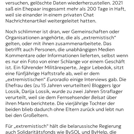
versuchen, gelöschte Daten wiederherzustellen. 2021
saß ein Ehepaar insgesamt mehr als 200 Tage in Haft,
weil sie einander in einem privaten Chat
Nachrichtenartikel weitergeleitet hatten.
Noch schlimmer ist dran, wer Gemeinschaften oder
Organisationen angehörte, die als „extremistisch“
gelten, oder mit ihnen zusammenarbeitete. Das
betrifft auch Personen, die unabhängigen Medien
Kommentare oder Informationen lieferten, selbst wenn
es nur ein Foto von einer Schlange vor einem Geschäft
ist. Ein führender Militärexperte, Jegor Lebedok, sitzt
eine fünfjährige Haftstrafe ab, weil er dem
„extremistischen“
Euroradio
einige Interviews gab. Die
Ehefrau des (zu 15 Jahren verurteilten) Bloggers Igor
Lossik, Darija Lossik, wurde zu zwei Jahren Straflager
verurteilt, weil sie dem Fernsehsender
Belsat
über
ihren Mann berichtete. Die vierjährige Tochter der
beiden blieb dadurch ohne Eltern zurück und lebt nun
bei den Großeltern.
Für „extremistisch“ hält die belarussische Regierung
auch Solidaritätsfonds wie
BySOL
und ByHelp, die