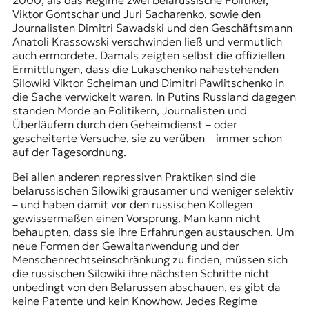
2000, als das Regime zwei belarussische Politiker,
t
Viktor Gontschar und Juri Sacharenko, sowie den
e
Journalisten Dimitri Sawadski und den Geschäftsmann
n
Anatoli Krassowski verschwinden ließ und
vermutlich
z
auch ermordete
. Damals zeigten selbst die offiziellen
z
Ermittlungen, dass die Lukaschenko nahestehenden
u
Silowiki Viktor Scheiman und Dimitri Pawlitschenko in
O
die Sache verwickelt waren. In Putins Russland dagegen
s
standen Morde an Politikern, Journalisten und
t
Überläufern durch den Geheimdienst – oder
e
gescheiterte Versuche, sie zu verüben – immer schon
u
auf der Tagesordnung.
r
Bei allen anderen repressiven Praktiken sind die
o
belarussischen Silowiki
grausamer und weniger selektiv
p
– und haben damit vor den russischen Kollegen
a
gewissermaßen einen Vorsprung. Man kann nicht
.
behaupten, dass sie ihre Erfahrungen austauschen. Um
neue Formen der Gewaltanwendung und der
Menschenrechtseinschränkung zu finden, müssen sich
die russischen Silowiki ihre nächsten Schritte nicht
unbedingt von den Belarussen abschauen, es gibt da
keine Patente und kein Knowhow. Jedes Regime