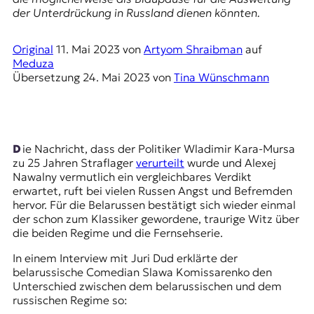
E
der Unterdrückung in Russland dienen könnten.
K
Original
11. Mai 2023
von
Artyom Shraibman
auf
O
Meduza
Übersetzung
24. Mai 2023
von
Tina Wünschmann
D
E
R
Die Nachricht, dass der Politiker Wladimir Kara-Mursa
zu 25 Jahren Straflager
verurteilt
wurde und Alexej
Nawalny vermutlich ein vergleichbares Verdikt
W
erwartet, ruft bei vielen Russen Angst und Befremden
i
hervor. Für die Belarussen bestätigt sich wieder einmal
s
der schon zum Klassiker gewordene, traurige Witz über
s
die beiden Regime und die Fernsehserie.
e
n
In einem Interview mit Juri Dud erklärte der
,
belarussische Comedian Slawa Komissarenko den
J
Unterschied zwischen dem belarussischen und dem
o
russischen Regime so:
u