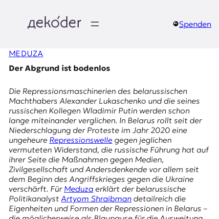
Zum
Inhalt
springen
Spenden
д
MEDUZA
e
Der Abgrund ist bodenlos
k
Die Repressionsmaschinerien des belarussischen
o
Machthabers Alexander Lukaschenko und die seines
russischen Kollegen Wladimir Putin werden schon
d
lange miteinander verglichen. In Belarus rollt seit der
Niederschlagung der Proteste im Jahr 2020 eine
e
ungeheure
Repressionswelle
gegen jeglichen
vermuteten Widerstand, die russische Führung hat auf
r
ihrer Seite die Maßnahmen gegen Medien,
Zivilgesellschaft und Andersdenkende vor allem seit
|
dem Beginn des Angriffskrieges gegen die Ukraine
verschärft. Für
Meduza
erklärt der belarussische
D
Politikanalyst
Artyom Shraibman
detailreich die
Eigenheiten und Formen der Repressionen in Belarus –
die möglicherweise als Blaupause für die Ausweitung