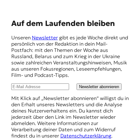
E
Auf dem Laufenden bleiben
m
Unseren
Newsletter
gibt es jede Woche direkt und
p
persönlich von der Redaktion in dein Mail-
f
Postfach: mit den Themen der Woche aus
Russland, Belarus und zum Krieg in der Ukraine
e
sowie zahlreichen Veranstaltungshinweisen, Musik
h
aus unseren Fokusregionen, Leseempfehlungen,
Film- und Podcast-Tipps.
l
u
Newsletter abonnieren
n
Mit Klick auf „Newsletter abonnieren“ willigst du in
den Erhalt unseres Newsletters und die Analyse
g
deines Nutzerverhaltens ein. Du kannst dich
e
jederzeit über den Link im Newsletter wieder
abmelden. Weitere Informationen zur
n
Verarbeitung deiner Daten und zum Widerruf
findest du in unserer
Datenschutzerklärung
.