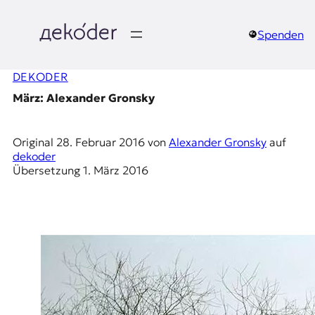
Zum
Inhalt
springen
Spenden
д
DEKODER
e
März: Alexander Gronsky
k
o
Original
28. Februar 2016
von
Alexander Gronsky
auf
dekoder
d
Übersetzung
1. März 2016
e
r
|
D