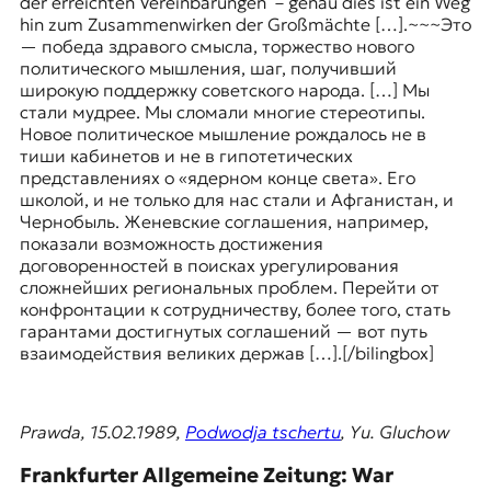
der erreichten Vereinbarungen – genau dies ist ein Weg
hin zum Zusammenwirken der Großmächte […].~~~Это
— победа здравого смысла, торжество нового
политического мышления, шаг, получивший
широкую поддержку советского народа. […] Мы
стали мудрее. Мы сломали многие стереотипы.
Новое политическое мышление рождалось не в
тиши кабинетов и не в гипотетических
представлениях о «ядерном конце света». Его
школой, и не только для нас стали и Афганистан, и
Чернобыль. Женевские соглашения, например,
показали возможность достижения
договоренностей в поисках урегулирования
сложнейших региональных проблем. Перейти от
конфронтации к сотрудничеству, более того, стать
гарантами достигнутых соглашений — вот путь
взаимодействия великих держав […].[/bilingbox]
Prawda, 15.02.1989,
Podwodja tschertu
, Yu. Gluchow
Frankfurter Allgemeine Zeitung: War