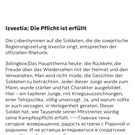
r
n
a
l
i
Izvestia: Die Pflicht ist erfüllt
s
m
Die Lobeshymnen auf die Soldaten, die die sowjetische
u
Regierungszeitung
Izvestia
singt, entsprechen der
s
offiziellen Rhetorik:
u
n
[bilingbox]Das Hauptthema heute: die Rückkehr, die
d
Freude über das Wiedersehen mit der Heimat und den
M
Verwandten. Man wird nicht müde, die Gesichter der
e
Soldaten zu betrachten. Jeder dieser Jungs wurde zum
d
Mann, wurde stärker und hat Charakter ausgebildet.
i
Hier – ein tapferer Junge, mit Kriegsauszeichnungen,
e
einer Telnjaschka, völlig unverzagt. Ja, und warum sollte
n
er auch verzagen, in Verlegenheit geraten. Dieser
k
Soldat hat, wie Tausende seiner Mitstreiter, würdig
o
seine Kampfespflicht erfüllt.~~~Главная тема
m
сегодня: возвращение, радость встречи с Родиной и
p
родными. И не устаешь вглядываться в солдатские
e