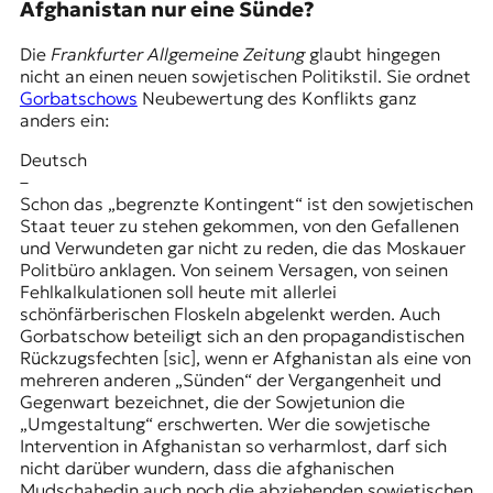
Afghanistan nur eine Sünde?
Die
Frankfurter Allgemeine Zeitung
glaubt hingegen
nicht an einen neuen sowjetischen Politikstil. Sie ordnet
Gorbatschows
Neubewertung des Konflikts ganz
anders ein:
Deutsch
–
Schon das „begrenzte Kontingent“ ist den sowjetischen
Staat teuer zu stehen gekommen, von den Gefallenen
und Verwundeten gar nicht zu reden, die das Moskauer
Politbüro anklagen. Von seinem Versagen, von seinen
Fehlkalkulationen soll heute mit allerlei
schönfärberischen Floskeln abgelenkt werden. Auch
Gorbatschow beteiligt sich an den propagandistischen
Rückzugsfechten [sic], wenn er Afghanistan als eine von
mehreren anderen „Sünden“ der Vergangenheit und
Gegenwart bezeichnet, die der Sowjetunion die
„Umgestaltung“ erschwerten. Wer die sowjetische
Intervention in Afghanistan so verharmlost, darf sich
nicht darüber wundern, dass die afghanischen
Mudschahedin auch noch die abziehenden sowjetischen