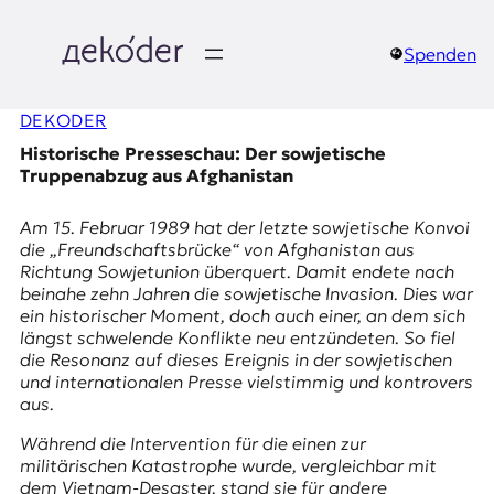
Zum
Inhalt
springen
Spenden
д
DEKODER
e
Historische Presseschau: Der sowjetische
k
Truppenabzug aus Afghanistan
o
Am 15. Februar 1989 hat der letzte sowjetische Konvoi
die „Freundschaftsbrücke“ von Afghanistan aus
d
Richtung Sowjetunion überquert. Damit endete nach
beinahe zehn Jahren die sowjetische Invasion. Dies war
e
ein historischer Moment, doch auch einer, an dem sich
längst schwelende Konflikte neu entzündeten. So fiel
r
die Resonanz auf dieses Ereignis in der sowjetischen
und internationalen Presse vielstimmig und kontrovers
|
aus.
D
Während die Intervention für die einen zur
militärischen Katastrophe wurde, vergleichbar mit
dem Vietnam-Desaster, stand sie für andere