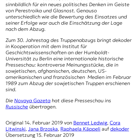
E
sinnbildlich für ein neues politisches Denken im Geiste
K
von Perestroika und Glasnost. Genauso
unterschiedlich wie die Bewertung des Einsatzes und
O
seiner Erfolge war auch die Einschätzung der Lage
nach dem Abzug.
D
Zum 30. Jahrestag des Truppenabzugs bringt dekoder
in Kooperation mit dem Institut für
E
Geschichtswissenschaften an der Humboldt-
Universität zu Berlin eine internationale historische
R
Presseschau: kontroverse Meinungsstücke, die in
sowjetischen, afghanischen, deutschen, US-
amerikanischen und französischen Medien im Februar
W
1989 zum Abzug der sowjetischen Truppen erschienen
i
sind.
s
s
Die
Novaya Gazeta
hat diese Presseschau ins
e
Russische
übertragen.
n
,
J
Original
14. Februar 2019
von
Bennet Ledwig
,
Cora
o
Litwinski
,
Jana Brzoska
,
Raphaela Käppeli
auf
dekoder
u
Übersetzung
15. Februar 2019