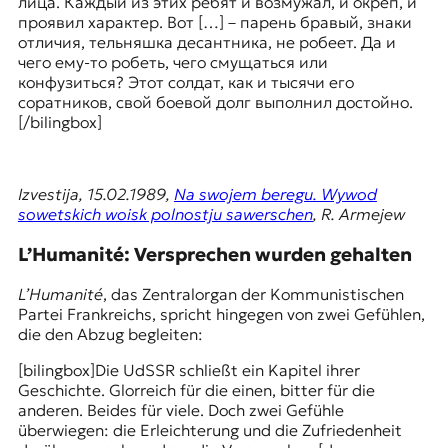
лица. Каждый из этих ребят и возмужал, и окреп, и
t
проявил характер. Вот […] – парень бравый, знаки
e
отличия, тельняшка десантника, не робеет. Да и
n
чего ему-то робеть, чего смущаться или
z
конфузиться? Этот солдат, как и тысячи его
z
соратников, свой боевой долг выполнил достойно.
u
[/bilingbox]
O
s
t
Izvestija, 15.02.1989,
Na swojem beregu. Wywod
e
sowetskich woisk polnostju sawerschen
, R. Armejew
u
r
L’Humanité: Versprechen wurden gehalten
o
p
L’Humanité
, das Zentralorgan der Kommunistischen
a
Partei Frankreichs, spricht hingegen von zwei Gefühlen,
.
die den Abzug begleiten:
[bilingbox]Die UdSSR schließt ein Kapitel ihrer
Geschichte. Glorreich für die einen, bitter für die
anderen. Beides für viele. Doch zwei Gefühle
überwiegen: die Erleichterung und die Zufriedenheit