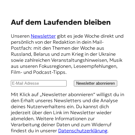
E
Auf dem Laufenden bleiben
m
Unseren
Newsletter
gibt es jede Woche direkt und
p
persönlich von der Redaktion in dein Mail-
f
Postfach: mit den Themen der Woche aus
Russland, Belarus und zum Krieg in der Ukraine
e
sowie zahlreichen Veranstaltungshinweisen, Musik
h
aus unseren Fokusregionen, Leseempfehlungen,
Film- und Podcast-Tipps.
l
u
Newsletter abonnieren
n
Mit Klick auf „Newsletter abonnieren“ willigst du in
den Erhalt unseres Newsletters und die Analyse
g
deines Nutzerverhaltens ein. Du kannst dich
e
jederzeit über den Link im Newsletter wieder
abmelden. Weitere Informationen zur
n
Verarbeitung deiner Daten und zum Widerruf
findest du in unserer
Datenschutzerklärung
.