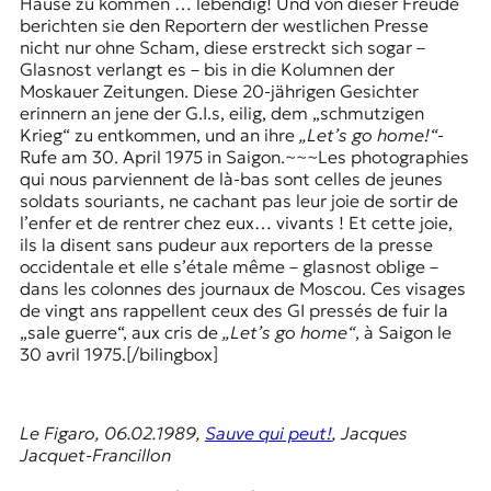
Hause zu kommen … lebendig! Und von dieser Freude
berichten sie den Reportern der westlichen Presse
nicht nur ohne Scham, diese erstreckt sich sogar –
Glasnost verlangt es – bis in die Kolumnen der
Moskauer Zeitungen. Diese 20-jährigen Gesichter
erinnern an jene der G.I.s, eilig, dem „schmutzigen
Krieg“ zu entkommen, und an ihre
„Let’s go home!“
-
Rufe am 30. April 1975 in Saigon.~~~Les photographies
qui nous parviennent de là-bas sont celles de jeunes
soldats souriants, ne cachant pas leur joie de sortir de
l’enfer et de rentrer chez eux… vivants ! Et cette joie,
ils la disent sans pudeur aux reporters de la presse
occidentale et elle s’étale même – glasnost oblige –
dans les colonnes des journaux de Moscou. Ces visages
de vingt ans rappellent ceux des GI pressés de fuir la
„sale guerre“, aux cris de
„Let’s go home“
, à Saigon le
30 avril 1975.[/bilingbox]
Le Figaro, 06.02.1989,
Sauve qui peut!
, Jacques
Jacquet-Francillon