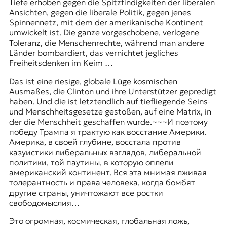
Tiefe erhoben gegen die Spitzfindigkeiten der liberalen
Ansichten, gegen die liberale Politik, gegen jenes
Spinnennetz, mit dem der amerikanische Kontinent
umwickelt ist. Die ganze vorgeschobene, verlogene
Toleranz, die Menschenrechte, während man andere
Länder bombardiert, das vernichtet jegliches
Freiheitsdenken im Keim …
Das ist eine riesige, globale Lüge kosmischen
Ausmaßes, die Clinton und ihre Unterstützer gepredigt
haben. Und die ist letztendlich auf tiefliegende Seins-
und Menschheitsgesetze gestoßen, auf eine Matrix, in
der die Menschheit geschaffen wurde.~~~​И поэтому
победу Трампа я трактую как восстание Америки.
Америка, в своей глубине, восстала против
казуистики либеральных взглядов, либеральной
политики, той паутины, в которую оплели
американский континент. Вся эта мнимая лживая
толерантность и права человека, когда бомбят
другие страны, уничтожают все ростки
свободомыслия…
Это огромная, космическая, глобальная ложь,