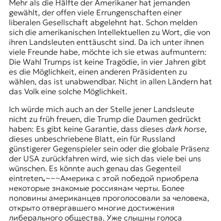
Mehr als die Hälfte der Amerikaner hat jemanden
gewählt, der offen viele Errungenschaften einer
liberalen Gesellschaft abgelehnt hat. Schon melden
sich die amerikanischen Intellektuellen zu Wort, die von
ihren Landsleuten enttäuscht sind. Da ich unter ihnen
viele Freunde habe, möchte ich sie etwas aufmuntern:
Die Wahl Trumps ist keine Tragödie, in vier Jahren gibt
es die Möglichkeit, einen anderen Präsidenten zu
wählen, das ist unabwendbar. Nicht in allen Ländern hat
das Volk eine solche Möglichkeit.
Ich würde mich auch an der Stelle jener Landsleute
nicht zu früh freuen, die Trump die Daumen gedrückt
haben: Es gibt keine Garantie, dass dieses
dark horse
,
dieses unbeschriebene Blatt, ein für Russland
günstigerer Gegenspieler sein oder die globale Präsenz
der USA zurückfahren wird, wie sich das viele bei uns
wünschen. Es könnte auch genau das Gegenteil
eintreten
.
~~~Америка с этой победой приобрела
некоторые знакомые россиянам черты. Более
половины американцев проголосовали за человека,
открыто отвергавшего многие достижения
либерального общества. Уже слышны голоса