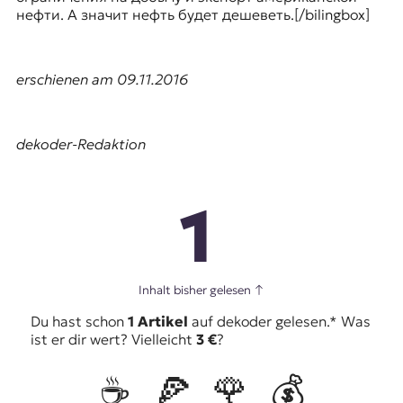
нефти. А значит нефть будет дешеветь.
[/bilingbox]
erschienen am 09.11.2016
dekoder-Redaktion
1
Inhalt bisher gelesen
↑
Du hast schon
1 Artikel
auf dekoder gelesen.* Was
ist er dir wert? Vielleicht
3 €
?
☕️
🍕
🌹
💰