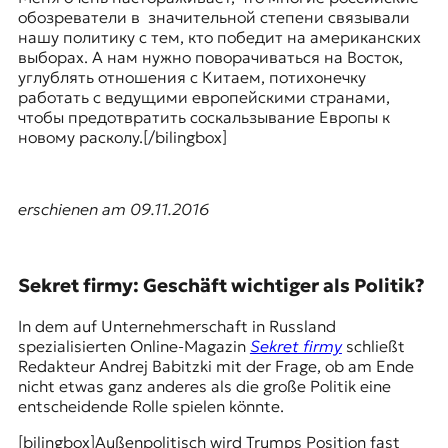
обозреватели в значительной степени связывали
нашу политику с тем, кто победит на американских
выборах. А нам нужно поворачиваться на Восток,
углублять отношения с Китаем, потихонечку
работать с ведущими европейскими странами,
чтобы предотвратить соскальзывание Европы к
новому расколу.[/bilingbox]
erschienen am 09.11.2016
Sekret firmy: Geschäft wichtiger als Politik?
In dem auf Unternehmerschaft in Russland
spezialisierten Online-Magazin
Sekret firmy
schließt
Redakteur Andrej Babitzki mit der Frage, ob am Ende
nicht etwas ganz anderes als die große Politik eine
entscheidende Rolle spielen könnte.
[bilingbox]
Außenpolitisch wird Trumps Position fast