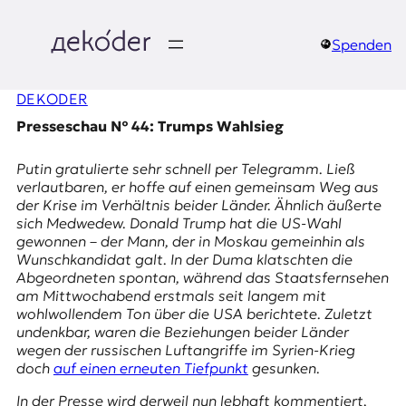
Zum
Inhalt
springen
Spenden
д
DEKODER
e
Presseschau № 44: Trumps Wahlsieg
k
Putin gratulierte sehr schnell per Telegramm. Ließ
o
verlautbaren, er hoffe auf einen gemeinsam Weg aus
der Krise im Verhältnis beider Länder. Ähnlich äußerte
d
sich Medwedew. Donald Trump hat die US-Wahl
gewonnen – der Mann, der in Moskau gemeinhin als
e
Wunschkandidat galt. In der Duma klatschten die
Abgeordneten spontan, während das Staatsfernsehen
r
am Mittwochabend erstmals seit langem mit
wohlwollendem Ton über die USA berichtete. Zuletzt
|
undenkbar, waren die Beziehungen beider Länder
wegen der russischen Luftangriffe im Syrien-Krieg
D
doch
auf einen erneuten Tiefpunkt
gesunken.
In der Presse wird derweil nun lebhaft kommentiert,