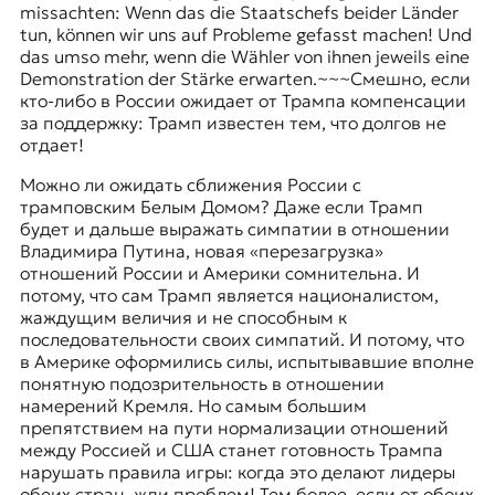
missachten: Wenn das die Staatschefs beider Länder
tun, können wir uns auf Probleme gefasst machen! Und
das umso mehr, wenn die Wähler von ihnen jeweils eine
Demonstration der Stärke erwarten.~~~Смешно, если
кто-либо в России ожидает от Трампа компенсации
за поддержку: Трамп известен тем, что долгов не
отдает!
Можно ли ожидать сближения России с
трамповским Белым Домом? Даже если Трамп
будет и дальше выражать симпатии в отношении
Владимира Путина, новая «перезагрузка»
отношений России и Америки сомнительна. И
потому, что сам Трамп является националистом,
жаждущим величия и не способным к
последовательности своих симпатий. И потому, что
в Америке оформились силы, испытывавшие вполне
понятную подозрительность в отношении
намерений Кремля. Но самым большим
препятствием на пути нормализации отношений
между Россией и США станет готовность Трампа
нарушать правила игры: когда это делают лидеры
обеих стран, жди проблем! Тем более, если от обоих