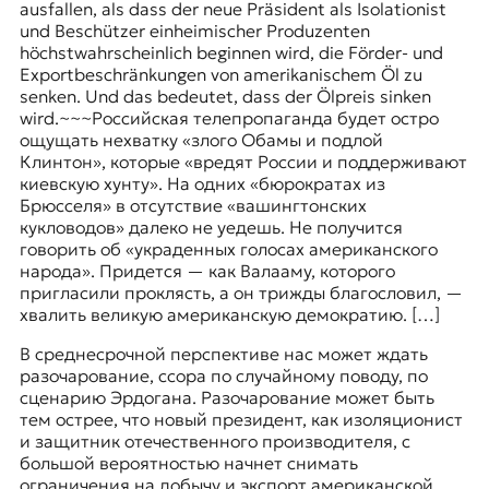
ausfallen, als dass der neue Präsident als Isolationist
und Beschützer einheimischer Produzenten
höchstwahrscheinlich beginnen wird, die Förder- und
Exportbeschränkungen von amerikanischem Öl zu
senken. Und das bedeutet, dass der Ölpreis sinken
wird.
~~~
Российская телепропаганда будет остро
ощущать нехватку «злого Обамы и подлой
Клинтон», которые «вредят России и поддерживают
киевскую хунту». На одних «бюрократах из
Брюсселя» в отсутствие «вашингтонских
кукловодов» далеко не уедешь. Не получится
говорить об «украденных голосах американского
народа». Придется — как Валааму, которого
пригласили проклясть, а он трижды благословил, —
хвалить великую американскую демократию. […]
В среднесрочной перспективе нас может ждать
разочарование, ссора по случайному поводу, по
сценарию Эрдогана. Разочарование может быть
тем острее, что новый президент, как изоляционист
и защитник отечественного производителя, с
большой вероятностью начнет снимать
ограничения на добычу и экспорт американской