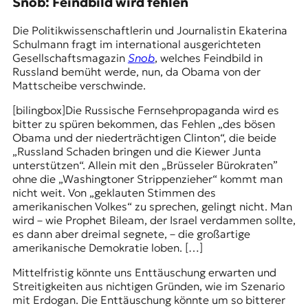
Snob: Feindbild wird fehlen
Die Politikwissenschaftlerin und Journalistin Ekaterina
Schulmann fragt im international ausgerichteten
Gesellschaftsmagazin
Snob
, welches Feindbild in
Russland bemüht werde, nun, da Obama von der
Mattscheibe verschwinde.
[bilingbox]
Die Russische Fernsehpropaganda wird es
bitter zu spüren bekommen, das Fehlen „des bösen
Obama und der niederträchtigen Clinton“, die beide
„Russland Schaden bringen und die Kiewer Junta
unterstützen“. Allein mit den „Brüsseler Bürokraten”
ohne die „Washingtoner Strippenzieher“ kommt man
nicht weit. Von „geklauten Stimmen des
amerikanischen Volkes“ zu sprechen, gelingt nicht. Man
wird – wie Prophet Bileam, der Israel verdammen sollte,
es dann aber dreimal segnete, – die großartige
amerikanische Demokratie loben. […]
Mittelfristig könnte uns Enttäuschung erwarten und
Streitigkeiten aus nichtigen Gründen, wie im Szenario
mit Erdogan. Die Enttäuschung könnte um so bitterer