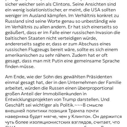
sicher weicher sein als Clintons. Seine Ansichten sind
ein wenig isolationistischer, er meint, die USA sollten
weniger im Ausland kämpfen. Im Verhältnis konkret zu
Russland sind seine Worte genau so unbeständig wie
im Verhältnis zu allen andern. Er hat sich einerseits so
geäußert, dass er im Falle einer russischen Invasion die
baltischen Staaten nicht verteidigen würde,
andererseits sagte er, dass er zum Abschuss eines
russischen Flugzeugs bereit wäre, sollte es sich einem
amerikanischen zu sehr nähern. Zudem hat er oft
gesagt, dass man mit Putin eine gemeinsame Sprache
finden müsse.
Am Ende, wie der Sohn des gewählten Präsidenten
einmal gesagt hat, der in den Unternehmen der Familie
arbeitet, würden die Russen einen überproportional
großen Anteil der Immobilienkunden in
Entwicklungsprojekten von Trump darstellen. Und
Geschäft sei wichtiger als Politik.
~~~
В смысле
внешней политики позиция Трампа почти
наверняка будет мягче, чем у Клинтон. Он держится
чуть более изоляционистских взглядов, считает, что