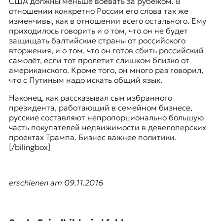
США должны меньше воевать за рубежом. В
отношении конкретно России его слова так же
изменчивы, как в отношении всего остального. Ему
приходилось говорить и о том, что он не будет
защищать балтийские страны от российского
вторжения, и о том, что он готов сбить российский
самолёт, если тот пролетит слишком близко от
американского. Кроме того, он много раз говорил,
что с Путиным надо искать общий язык.
Наконец, как рассказывал сын избранного
президента, работающий в семейном бизнесе,
русские составляют непропорционально большую
часть покупателей недвижимости в девелоперских
проектах Трампа. Бизнес важнее политики.
[/bilingbox]
erschienen am 09.11.2016