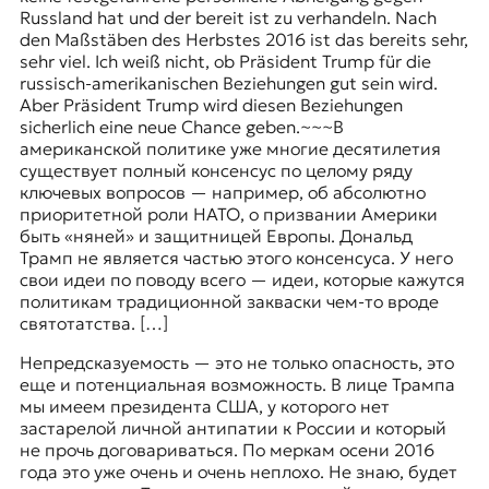
Russland hat und der bereit ist zu verhandeln. Nach
den Maßstäben des Herbstes 2016 ist das bereits sehr,
sehr viel. Ich weiß nicht, ob Präsident Trump für die
russisch-amerikanischen Beziehungen gut sein wird.
Aber Präsident Trump wird diesen Beziehungen
sicherlich eine neue Chance geben.
~~~
В
американской политике уже многие десятилетия
существует полный консенсус по целому ряду
ключевых вопросов — например, об абсолютно
приоритетной роли НАТО, о призвании Америки
быть «няней» и защитницей Европы. Дональд
Трамп не является частью этого консенсуса. У него
свои идеи по поводу всего — идеи, которые кажутся
политикам традиционной закваски чем-то вроде
святотатства. […]
Непредсказуемость — это не только опасность, это
еще и потенциальная возможность. В лице Трампа
мы имеем президента США, у которого нет
застарелой личной антипатии к России и который
не прочь договариваться. По меркам осени 2016
года это уже очень и очень неплохо. Не знаю, будет