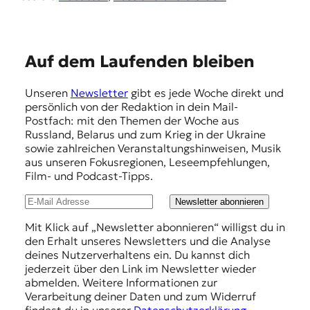
E
Auf dem Laufenden bleiben
m
Unseren
Newsletter
gibt es jede Woche direkt und
p
persönlich von der Redaktion in dein Mail-
f
Postfach: mit den Themen der Woche aus
Russland, Belarus und zum Krieg in der Ukraine
e
sowie zahlreichen Veranstaltungshinweisen, Musik
h
aus unseren Fokusregionen, Leseempfehlungen,
Film- und Podcast-Tipps.
l
u
Newsletter abonnieren
n
Mit Klick auf „Newsletter abonnieren“ willigst du in
den Erhalt unseres Newsletters und die Analyse
g
deines Nutzerverhaltens ein. Du kannst dich
e
jederzeit über den Link im Newsletter wieder
abmelden. Weitere Informationen zur
n
Verarbeitung deiner Daten und zum Widerruf
findest du in unserer
Datenschutzerklärung
.