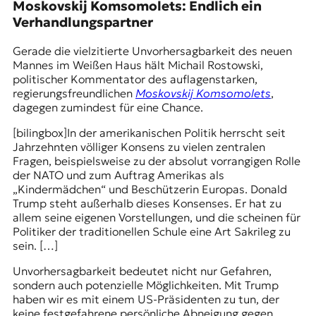
Moskovskij Komsomolets: Endlich ein
Verhandlungspartner
Gerade die vielzitierte Unvorhersagbarkeit des neuen
Mannes im Weißen Haus hält Michail Rostowski,
politischer Kommentator des auflagenstarken,
regierungsfreundlichen
Moskovskij Komsomolets
,
dagegen zumindest für eine Chance.
[bilingbox]
In der amerikanischen Politik herrscht seit
Jahrzehnten völliger Konsens zu vielen zentralen
Fragen, beispielsweise zu der absolut vorrangigen Rolle
der NATO und zum Auftrag Amerikas als
„Kindermädchen“ und Beschützerin Europas. Donald
Trump steht außerhalb dieses Konsenses. Er hat zu
allem seine eigenen Vorstellungen, und die scheinen für
Politiker der traditionellen Schule eine Art Sakrileg zu
sein. […]
Unvorhersagbarkeit bedeutet nicht nur Gefahren,
sondern auch potenzielle Möglichkeiten. Mit Trump
haben wir es mit einem US-Präsidenten zu tun, der
keine festgefahrene persönliche Abneigung gegen