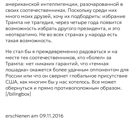
американской интеллигенции, разочарованной в
своих соотечественниках. Поскольку среди них
много моих друзей, хочу их подбодрить: избрание
Трампа не трагедия, через четыре года появится
возможность избрать другого президента, и это
неотвратимо. Не во всех странах у народа есть
такая возможность.
Не стал бы я преждевременно радоваться и на
месте тех соотечественников, кто «болел» за
Трампа: нет никаких гарантий, что «темная
лошадка» окажется более удачным оппонентом для
России или что он свернет глобальное присутствие
США, как многим бы у нас хотелось. Все может
обернуться и прямо противоположным образом.
[/bilingbox]
erschienen am 09.11.2016