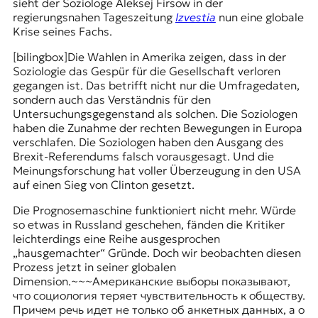
sieht der Soziologe Aleksej Firsow in der
r
regierungsnahen Tageszeitung
Izvestia
nun eine globale
n
Krise seines Fachs.
a
l
[bilingbox]Die Wahlen in Amerika zeigen, dass in der
i
Soziologie das Gespür für die Gesellschaft verloren
s
gegangen ist. Das betrifft nicht nur die Umfragedaten,
m
sondern auch das Verständnis für den
u
Untersuchungsgegenstand als solchen. Die Soziologen
s
haben die Zunahme der rechten Bewegungen in Europa
u
verschlafen. Die Soziologen haben den Ausgang des
n
Brexit-Referendums falsch vorausgesagt. Und die
d
Meinungsforschung hat voller Überzeugung in den USA
M
auf einen Sieg von Clinton gesetzt.
e
d
Die Prognosemaschine funktioniert nicht mehr. Würde
i
so etwas in Russland geschehen, fänden die Kritiker
e
leichterdings eine Reihe ausgesprochen
n
„hausgemachter“ Gründe. Doch wir beobachten diesen
k
Prozess jetzt in seiner globalen
o
Dimension.~~~Американские выборы показывают,
m
что социология теряет чувствительность к обществу.
p
Причем речь идет не только об анкетных данных, а о
e