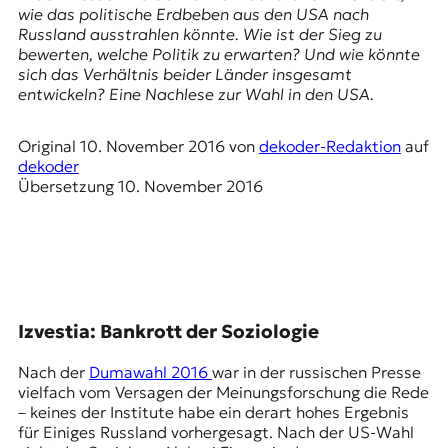
E
wie das politische Erdbeben aus den USA nach
K
Russland ausstrahlen könnte. Wie ist der Sieg zu
bewerten, welche Politik zu erwarten? Und wie könnte
O
sich das Verhältnis beider Länder insgesamt
entwickeln? Eine Nachlese zur Wahl in den USA.
D
Original
10. November 2016
von
dekoder-Redaktion
auf
E
dekoder
Übersetzung
10. November 2016
R
W
i
s
s
Izvestia: Bankrott der Soziologie
e
n
Nach der
Dumawahl 2016
war in der russischen Presse
,
vielfach vom Versagen der Meinungsforschung die Rede
J
– keines der Institute habe ein derart hohes Ergebnis
o
für Einiges Russland vorhergesagt. Nach der US-Wahl
u