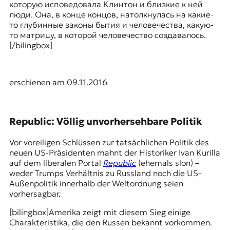
которую исповедовала Клинтон и близкие к ней
люди. Она, в конце концов, натолкнулась на какие-
то глубинные законы бытия и человечества, какую-
то матрицу, в которой человечество создавалось.
[/bilingbox]
erschienen am 09.11.2016
Republic: Völlig unvorhersehbare Politik
Vor voreiligen Schlüssen zur tatsächlichen Politik des
neuen US-Präsidenten mahnt der Historiker
Ivan Kurilla
auf dem liberalen Portal
Republic
(ehemals slon) –
weder Trumps Verhältnis zu Russland noch die US-
Außenpolitik innerhalb der Weltordnung seien
vorhersagbar.
[bilingbox]Amerika zeigt mit diesem Sieg einige
Charakteristika, die den Russen bekannt vorkommen.