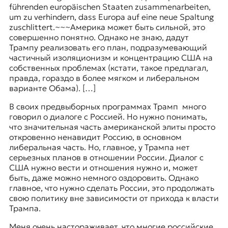
führenden europäischen Staaten zusammenarbeiten,
um zu verhindern, dass Europa auf eine neue Spaltung
zuschlittert.
~~~
Америка может быть сильной, это
совершенно понятно. Однако не знаю, дадут
Трампу реализовать его план, подразумевающий
частичный изоляционизм и концентрацию США на
собственных проблемах (кстати, такое предлагал,
правда, гораздо в более мягком и либеральном
варианте Обама). […]
В своих предвыборных программах Трамп много
говорил о диалоге с Россией. Но нужно понимать,
что значительная часть американской элиты просто
откровенно ненавидит Россию, в основном
либеральная часть. Но, главное, у Трампа нет
серьезных планов в отношении России. Диалог с
США нужно вести и отношения нужно и, может
быть, даже можно немного оздоровить. Однако
главное, что нужно сделать России, это продолжать
свою политику вне зависимости от прихода к власти
Трампа.
Меня очень настораживает, что многие российские