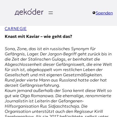
Zum
Inhalt
springen
Spenden
д
CARNEGIE
e
Knast mit Kaviar – wie geht das?
k
Sona
,
Zone
, das ist ein russisches Synonym für
o
Gefängnis, Lager. Der Jargon-Begriff geht zurück bis in
die Zeit der Stalinschen Gulags, er beinhaltet die
d
Abgeschlossenheit dieser Gefängniswelt, die eine Welt
für sich ist, abgekoppelt vom restlichen Leben der
e
Gesellschaft und mit eigenen Gesetzmäßigkeiten.
Rund jeder vierte Mann aus Russland hatte oder hat
r
derzeit Gefängniserfahrung.
Kaum jemand außerhalb der
Sona
kennt diese Welt so
|
gut wie
Olga Romanowa
. Die ehemalige, renommierte
Journalistin ist Leiterin der Gefangenen-
D
Hilfsorganisation
Rus Sidjaschtschaja
. Die
Organisation unterstützt auch den Regisseur Kirill
Serebrennikow. Als sie 2017 befürchtete, selbst unter