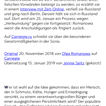
E
falschen Vorwänden belangt zu werden, so erzählt sie
K
in einem
Interview mit
Zeit-Online
, verließ sie Russland
und ging nach Berlin. Derzeit hält sie sich in Russland
O
auf. Dort wird am 25. Januar ein Prozess wegen
„Verleumdung“ gegen sie fortgesetzt: Romanowa
D
weist die Anschuldigungen als fingiert zurück.
E
Auf
Carnegie.ru
schreibt sie über die besonderen
Gesetzmäßgkeiten in der
Sona
.
R
Original
20. November 2018
von
Olga Romanowa
auf
Carnegie
W
Übersetzung
15. Januar 2019
von
Jennie Seitz
(gekürzt)
i
s
s
e
n
Wer ist wohl auf die Idee gekommen, dass ein Mensch,
,
der in Schmutz, Kälte, Hunger und Erniedrigung
J
versinkt, zu einem verantwortungsvollen Bürger und
o
einer ausgeglichenen Persönlichkeit wird? Der populäre
u