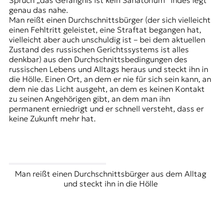
Spruch „das Gefängnis ist kein Sanatorium“ indes legt
r
genau das nahe.
n
Man reißt einen Durchschnittsbürger (der sich vielleicht
a
einen Fehltritt geleistet, eine Straftat begangen hat,
l
vielleicht aber auch unschuldig ist – bei dem aktuellen
i
Zustand des russischen Gerichtssystems ist alles
s
denkbar) aus den Durchschnittsbedingungen des
m
russischen Lebens und Alltags heraus und steckt ihn in
u
die Hölle. Einen Ort, an dem er nie für sich sein kann, an
s
dem nie das Licht ausgeht, an dem es keinen Kontakt
u
zu seinen Angehörigen gibt, an dem man ihn
n
permanent erniedrigt und er schnell versteht, dass er
d
keine Zukunft mehr hat.
M
e
d
i
e
n
Man reißt einen Durchschnittsbürger aus dem Alltag
k
und steckt ihn in die Hölle
o
m
p
e