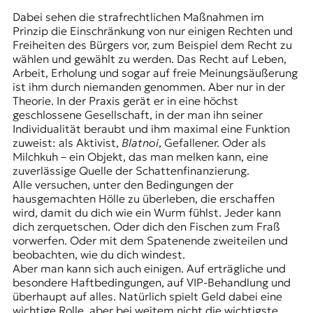
t
Dabei sehen die strafrechtlichen Maßnahmen im
e
Prinzip die Einschränkung von nur einigen Rechten und
n
Freiheiten des Bürgers vor, zum Beispiel dem Recht zu
z
wählen und gewählt zu werden. Das Recht auf Leben,
z
Arbeit, Erholung und sogar auf freie Meinungsäußerung
u
ist ihm durch niemanden genommen. Aber nur in der
O
Theorie. In der Praxis gerät er in eine höchst
s
geschlossene Gesellschaft, in der man ihn seiner
t
Individualität beraubt und ihm maximal eine Funktion
e
zuweist: als Aktivist,
Blatnoi
, Gefallener. Oder als
u
Milchkuh – ein Objekt, das man melken kann, eine
r
zuverlässige Quelle der Schattenfinanzierung.
o
Alle versuchen, unter den Bedingungen der
p
hausgemachten Hölle zu überleben, die erschaffen
a
wird, damit du dich wie ein Wurm fühlst. Jeder kann
.
dich zerquetschen. Oder dich den Fischen zum Fraß
vorwerfen. Oder mit dem Spatenende zweiteilen und
beobachten, wie du dich windest.
Aber man kann sich auch einigen. Auf erträgliche und
besondere Haftbedingungen, auf VIP-Behandlung und
überhaupt auf alles. Natürlich spielt Geld dabei eine
wichtige Rolle, aber bei weitem nicht die wichtigste.