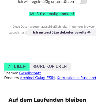
Switch
Ich will regelmäßig unterstützen
Mit 3 € einmalig danken!
* Diese Daten werden ausschließlich lokal in deinem Browser
gespeichert!
Ich unterstütze dekoder bereits 🫶
TEILEN
URL KOPIEREN
Themen
Gesellschaft
Dossiers
Archipel Gulag-FSIN
, 
Korruption in Russland
E
Auf dem Laufenden bleiben