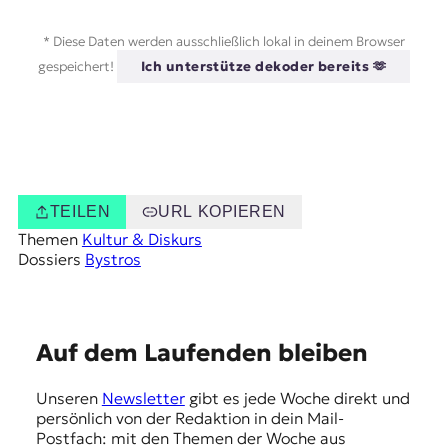
* Diese Daten werden ausschließlich lokal in deinem Browser
gespeichert!
Ich unterstütze dekoder bereits 🫶
TEILEN
URL KOPIEREN
Themen
Kultur & Diskurs
Dossiers
Bystros
E
Auf dem Laufenden bleiben
m
Unseren
Newsletter
gibt es jede Woche direkt und
p
persönlich von der Redaktion in dein Mail-
f
Postfach: mit den Themen der Woche aus