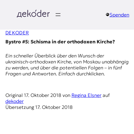
Zum
Inhalt
springen
Spenden
д
DEKODER
e
Bystro #5: Schisma in der orthodoxen Kirche?
k
Ein schneller Überblick über den Wunsch der
o
ukrainisch-orthodoxen Kirche, von Moskau unabhängig
zu werden, und über die potentiellen Folgen – in fünf
d
Fragen und Antworten. Einfach durchklicken.
e
Original
17. Oktober 2018
von
Regina Elsner
auf
r
dekoder
Übersetzung
17. Oktober 2018
|
D