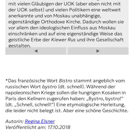
r
mit vielen Gläubigen der UOK (aber eben nicht mit
n
der UOK selbst) und vielen Politikern eine weltweit
a
anerkannte und von Moskau unabhängige,
l
eigenständige Orthodoxe Kirche. Dadurch wollen sie
i
vor allem den ideologischen Einfluss aus Moskau
s
einschränken und auf eine eigenständige Weise das
m
geistliche Erbe der
Kiewer Rus
und ihre Gesellschaft
u
gestalten.
s
◄
►
u
n
d
M
e
*Das französische Wort
Bistro
stammt angeblich vom
d
russischen Wort
bystro
(dt. schnell). Während der
i
napoleonischen Kriege sollen die hungrigen Kosaken in
e
Paris den Kellnern zugerufen haben: „Bystro, bystro!“
n
(dt. „Schnell, schnell!“) Eine etymologische Herleitung,
k
die leider nicht belegt ist. Aber eine schöne Geschichte.
o
Autorin:
Regina Elsner
m
Veröffentlicht am: 17.10.2018
p
e