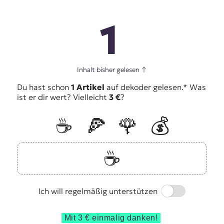
t
e
1
n
z
z
u
O
Inhalt bisher gelesen
↑
s
Du hast schon
1 Artikel
auf dekoder gelesen.* Was
t
ist er dir wert? Vielleicht
3 €
?
e
u
☕️
🍕
🌹
💰
r
o
p
a
☕️
.
Switch
Ich will regelmäßig unterstützen
Mit 3 € einmalig danken!