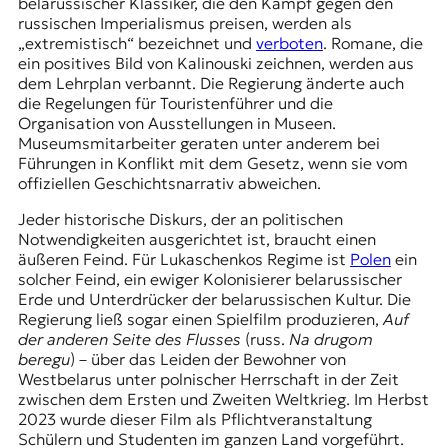
belarussischer Klassiker, die den Kampf gegen den
russischen Imperialismus preisen, werden als
„extremistisch“ bezeichnet und
verboten
. Romane, die
ein positives Bild von Kalinouski zeichnen, werden aus
dem Lehrplan verbannt. Die Regierung änderte auch
die Regelungen für Touristenführer und die
Organisation von Ausstellungen in Museen.
Museumsmitarbeiter geraten unter anderem bei
Führungen in Konflikt mit dem Gesetz, wenn sie vom
offiziellen Geschichtsnarrativ abweichen.
Jeder historische Diskurs, der an politischen
Notwendigkeiten ausgerichtet ist, braucht einen
äußeren Feind. Für Lukaschenkos Regime ist
Polen
ein
solcher Feind, ein ewiger Kolonisierer belarussischer
Erde und Unterdrücker der belarussischen Kultur. Die
Regierung ließ sogar einen Spielfilm produzieren,
Auf
der anderen Seite des Flusses
(russ.
Na drugom
beregu
) – über das Leiden der Bewohner von
Westbelarus unter polnischer Herrschaft in der Zeit
zwischen dem Ersten und Zweiten Weltkrieg. Im Herbst
2023 wurde dieser Film als Pflichtveranstaltung
Schülern und Studenten im ganzen Land vorgeführt.