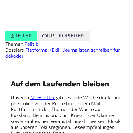
TEILEN
URL KOPIEREN
Themen
Politik
Dossiers
Platforma: (Exil-)Journalisten schreiben für
dekoder
E
Auf dem Laufenden bleiben
m
Unseren
Newsletter
gibt es jede Woche direkt und
p
persönlich von der Redaktion in dein Mail-
f
Postfach: mit den Themen der Woche aus
Russland, Belarus und zum Krieg in der Ukraine
e
sowie zahlreichen Veranstaltungshinweisen, Musik
h
aus unseren Fokusregionen, Leseempfehlungen,
Film- und Podcast-Tipps.