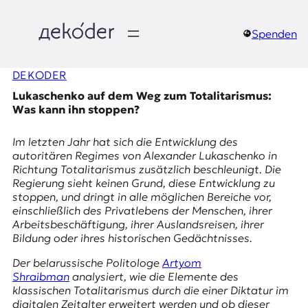
Zum
Inhalt
springen
Spenden
д
DEKODER
e
Lukaschenko auf dem Weg zum Totalitarismus:
k
Was kann ihn stoppen?
o
Im letzten Jahr hat sich die Entwicklung des
autoritären Regimes von Alexander Lukaschenko in
d
Richtung Totalitarismus zusätzlich beschleunigt. Die
Regierung sieht keinen Grund, diese Entwicklung zu
e
stoppen, und dringt in alle möglichen Bereiche vor,
einschließlich des Privatlebens der Menschen, ihrer
r
Arbeitsbeschäftigung, ihrer Auslandsreisen, ihrer
Bildung oder ihres historischen Gedächtnisses.
|
Der belarussische Politologe
Artyom
D
Shraibman
analysiert, wie die Elemente des
klassischen Totalitarismus durch die einer Diktatur im
digitalen Zeitalter erweitert werden und ob dieser