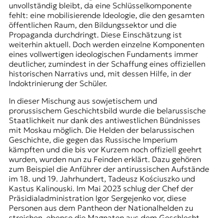
unvollständig bleibt, da eine Schlüsselkomponente
fehlt: eine mobilisierende Ideologie, die den gesamten
öffentlichen Raum, den Bildungssektor und die
Propaganda durchdringt. Diese Einschätzung ist
weiterhin aktuell. Doch werden einzelne Komponenten
eines vollwertigen ideologischen Fundaments immer
deutlicher, zumindest in der Schaffung eines offiziellen
historischen Narrativs und, mit dessen Hilfe, in der
Indoktrinierung der Schüler.
In dieser Mischung aus sowjetischem und
prorussischem Geschichtsbild wurde die belarussische
Staatlichkeit nur dank des antiwestlichen Bündnisses
mit Moskau möglich. Die Helden der belarussischen
Geschichte, die gegen das Russische Imperium
kämpften und die bis vor Kurzem noch offiziell geehrt
wurden, wurden nun zu Feinden erklärt. Dazu gehören
zum Beispiel die Anführer der antirussischen Aufstände
im 18. und 19. Jahrhundert, Tadeusz Kościuszko und
Kastus Kalinouski
. Im Mai 2023 schlug der Chef der
Präsidialadministration Igor Sergejenko vor, diese
Personen aus dem Pantheon der Nationalhelden zu
streichen, ebenso die Magnaten aus dem Geschlecht