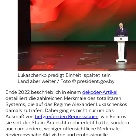
r
n
a
l
i
s
m
u
s
u
n
d
M
Lukaschenko predigt Einheit, spaltet sein
e
Land aber weiter / Foto © president.gov.by
d
Ende 2022 beschrieb ich in einem
dekoder-Artikel
i
detailliert die zahlreichen Merkmale des totalitären
e
Systems, die auf das Regime Alexander Lukaschenkos
n
damals zutrafen. Dabei ging es nicht nur um das
k
Ausmaß von
tiefgreifenden Repressionen
, wie Belarus
o
sie seit der Stalin-Ära nicht mehr erlebt hatte, sondern
m
auch um andere, weniger offensichtliche Merkmale.
p
Regierungsnahe Aktivisten und professionelle
e