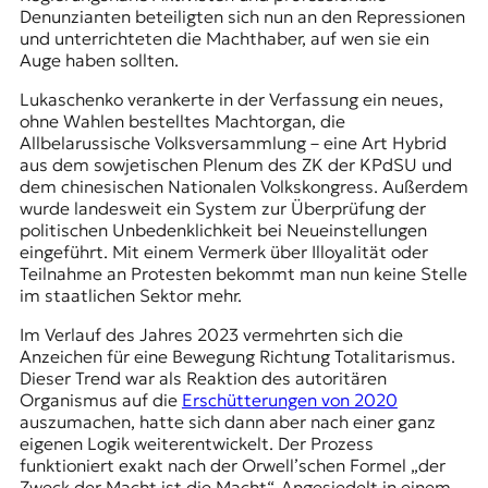
Denunzianten beteiligten sich nun an den Repressionen
t
und unterrichteten die Machthaber, auf wen sie ein
e
Auge haben sollten.
n
z
Lukaschenko verankerte in der Verfassung ein neues,
z
ohne Wahlen bestelltes Machtorgan, die
u
Allbelarussische Volksversammlung
– eine Art Hybrid
O
aus dem sowjetischen Plenum des
ZK der KPdSU
und
s
dem chinesischen Nationalen Volkskongress. Außerdem
t
wurde landesweit ein System zur Überprüfung der
e
politischen Unbedenklichkeit bei Neueinstellungen
u
eingeführt. Mit einem Vermerk über Illoyalität oder
r
Teilnahme an Protesten bekommt man nun keine Stelle
o
im staatlichen Sektor mehr.
p
a
Im Verlauf des Jahres 2023 vermehrten sich die
.
Anzeichen für eine Bewegung Richtung Totalitarismus.
Dieser Trend war als Reaktion des autoritären
Organismus auf die
Erschütterungen von 2020
auszumachen, hatte sich dann aber nach einer ganz
eigenen Logik weiterentwickelt. Der Prozess
funktioniert exakt nach der Orwell’schen Formel „der
Zweck der Macht ist die Macht“. Angesiedelt in einem