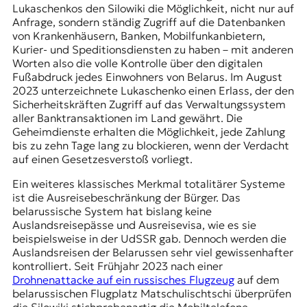
Lukaschenkos den
Silowiki
die Möglichkeit, nicht nur auf
Anfrage, sondern ständig Zugriff auf die Datenbanken
von Krankenhäusern, Banken, Mobilfunkanbietern,
Kurier- und Speditionsdiensten zu haben – mit anderen
Worten also die volle Kontrolle über den digitalen
Fußabdruck jedes Einwohners von Belarus. Im August
2023 unterzeichnete Lukaschenko einen Erlass, der den
Sicherheitskräften Zugriff auf das Verwaltungssystem
aller Banktransaktionen im Land gewährt. Die
Geheimdienste erhalten die Möglichkeit, jede Zahlung
bis zu zehn Tage lang zu blockieren, wenn der Verdacht
auf einen Gesetzesverstoß vorliegt.
Ein weiteres klassisches Merkmal totalitärer Systeme
ist die Ausreisebeschränkung der Bürger. Das
belarussische System hat bislang keine
Auslandsreisepässe und Ausreisevisa, wie es sie
beispielsweise in der UdSSR gab. Dennoch werden die
Auslandsreisen der Belarussen sehr viel gewissenhafter
kontrolliert. Seit Frühjahr 2023 nach einer
Drohnenattacke auf ein russisches Flugzeug
auf dem
belarussischen Flugplatz Matschulischtschi überprüfen
die Silowiki stichprobenartig die Mobiltelefone