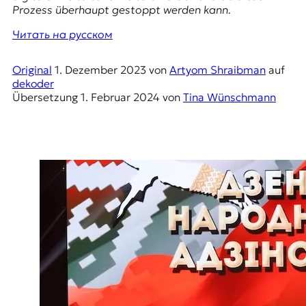
E
Prozess überhaupt gestoppt werden kann.
K
Читать на русском
O
Original
1. Dezember 2023
von
Artyom Shraibman
auf
D
dekoder
Übersetzung
1. Februar 2024
von
Tina Wünschmann
E
R
W
i
s
s
e
n
,
J
o
u