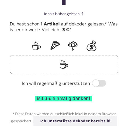
Inhalt bisher gelesen
↑
Du hast schon
1 Artikel
auf dekoder gelesen.* Was
ist er dir wert? Vielleicht
3 €
?
☕️
🍕
🌹
💰
☕️
Switch
Ich will regelmäßig unterstützen
Mit 3 € einmalig danken!
* Diese Daten werden ausschließlich lokal in deinem Browser
gespeichert!
Ich unterstütze dekoder bereits 🫶