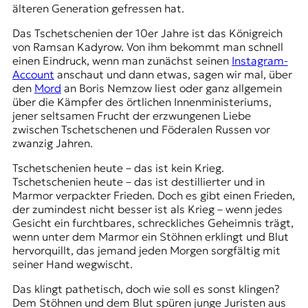
älteren Generation gefressen hat.
Das Tschetschenien der 10er Jahre ist das Königreich
von
Ramsan Kadyrow
. Von ihm bekommt man schnell
einen Eindruck, wenn man zunächst seinen
Instagram-
Account
anschaut und dann etwas, sagen wir mal, über
den
Mord
an Boris Nemzow liest oder ganz allgemein
über die Kämpfer des örtlichen Innenministeriums,
jener seltsamen Frucht der erzwungenen Liebe
zwischen Tschetschenen und Föderalen Russen vor
zwanzig Jahren.
Tschetschenien heute – das ist kein Krieg.
Tschetschenien heute – das ist destillierter und in
Marmor verpackter Frieden. Doch es gibt einen Frieden,
der zumindest nicht besser ist als Krieg – wenn jedes
Gesicht ein furchtbares, schreckliches Geheimnis trägt,
wenn unter dem Marmor ein Stöhnen erklingt und Blut
hervorquillt, das jemand jeden Morgen sorgfältig mit
seiner Hand wegwischt.
Das klingt pathetisch, doch wie soll es sonst klingen?
Dem Stöhnen und dem Blut spüren junge Juristen aus