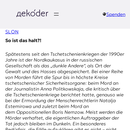
Zum
Inhalt
springen
Spenden
д
SLON
e
So ist das halt?!
k
Spätestens seit den Tschetschenienkriegen der 1990er
o
Jahre ist der Nordkaukasus in der russischen
Gesellschaft als das „dunkle Andere“, als Ort der
d
Gewalt und des Hasses abgespeichert. Bei einer Reihe
von Morden führt die Spur bis in höchste Kreise
e
tschetschenischer Sicherheitsorgane: beim Mord an
der Journalistin Anna Politkowskaja, die kritisch über
r
die Tschetschenienkriege berichtet hatte, genauso wie
bei der Ermordung der Menschenrechtlerin Natalja
|
Estemirowa und zuletzt beim Mord an
dem Oppositionellen Boris Nemzow. Meist werden die
D
Mörder verhaftet, die eigentlichen Auftraggeber der
Tat jedoch bleiben im Dunkeln. Ein besonderes
Bedürfnis, die Fälle aufzuklären gibt es nicht – nicht