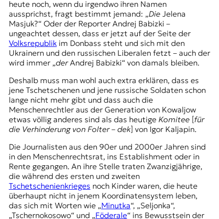
heute noch, wenn du irgendwo ihren Namen
aussprichst, fragt bestimmt jemand: „
Die
Jelena
Masjuk?“ Oder der Reporter
Andrej Babizki
–
ungeachtet dessen, dass er jetzt auf der Seite der
Volksrepublik
im Donbass steht und sich mit den
Ukrainern und den russischen Liberalen fetzt – auch der
wird immer „
der
Andrej Babizki“ von damals bleiben.
Deshalb muss man wohl auch extra erklären, dass es
jene Tschetschenen und jene russische Soldaten schon
lange nicht mehr gibt und dass auch die
Menschenrechtler aus der Generation von Kowaljow
etwas völlig anderes sind als das heutige
Komitee
[
für
die Verhinderung von Folter
–
dek
] von
Igor Kaljapin
.
Die Journalisten aus den 90er und 2000er Jahren sind
in den Menschenrechtsrat, ins Establishment oder in
Rente gegangen. An ihre Stelle traten Zwanzigjährige,
die während des ersten und zweiten
Tschetschenienkrieges
noch Kinder waren, die heute
überhaupt nicht in jenem Koordinatensystem leben,
das sich mit Worten wie „
Minutka
“, „
Seljonka
“,
„Tschernokosowo“ und „
Föderale
“ ins Bewusstsein der