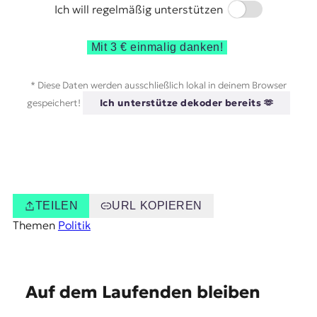
Switch
Ich will regelmäßig unterstützen
Mit 3 € einmalig danken!
* Diese Daten werden ausschließlich lokal in deinem Browser
gespeichert!
Ich unterstütze dekoder bereits 🫶
TEILEN
URL KOPIEREN
Themen
Politik
E
Auf dem Laufenden bleiben
m