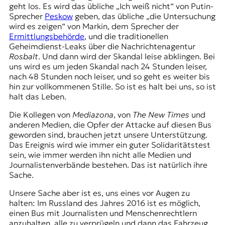
geht los. Es wird das übliche „Ich weiß nicht“ von Putin-
Sprecher
Peskow
geben, das übliche „die Untersuchung
wird es zeigen“ von Markin, dem Sprecher der
Ermittlungsbehörde
, und die traditionellen
Geheimdienst-Leaks über die Nachrichtenagentur
Rosbalt
. Und dann wird der Skandal leise abklingen. Bei
uns wird es um jeden Skandal nach 24 Stunden leiser,
nach 48 Stunden noch leiser, und so geht es weiter bis
hin zur vollkommenen Stille. So ist es halt bei uns, so ist
halt das Leben.
Die Kollegen von
Mediazona
, von
The New Times
und
anderen Medien, die Opfer der Attacke auf diesen Bus
geworden sind, brauchen jetzt unsere Unterstützung.
Das Ereignis wird wie immer ein guter Solidaritätstest
sein, wie immer werden ihn nicht alle Medien und
Journalistenverbände bestehen. Das ist natürlich ihre
Sache.
Unsere Sache aber ist es, uns eines vor Augen zu
halten: Im Russland des Jahres 2016 ist es möglich,
einen Bus mit Journalisten und Menschenrechtlern
anzuhalten, alle zu verprügeln und dann das Fahrzeug