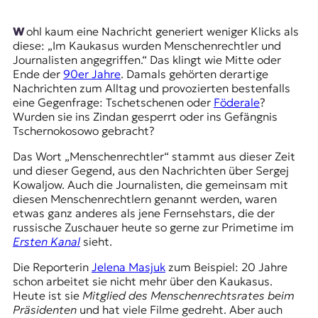
t
e
Wohl kaum eine Nachricht generiert weniger Klicks als
n
diese: „Im Kaukasus wurden Menschenrechtler und
z
Journalisten angegriffen.“ Das klingt wie Mitte oder
z
Ende der
90er Jahre
. Damals gehörten derartige
u
Nachrichten zum Alltag und provozierten bestenfalls
O
eine Gegenfrage: Tschetschenen oder
Föderale
?
s
Wurden sie ins Zindan gesperrt oder ins Gefängnis
t
Tschernokosowo gebracht?
e
u
Das Wort „Menschenrechtler“ stammt aus dieser Zeit
r
und dieser Gegend, aus den Nachrichten über Sergej
o
Kowaljow. Auch die Journalisten, die gemeinsam mit
p
diesen Menschenrechtlern genannt werden, waren
a
etwas ganz anderes als jene Fernsehstars, die der
.
russische Zuschauer heute so gerne zur Primetime im
Ersten Kanal
sieht.
Die Reporterin
Jelena Masjuk
zum Beispiel: 20 Jahre
schon arbeitet sie nicht mehr über den Kaukasus.
Heute ist sie
Mitglied des Menschenrechtsrates beim
Präsidenten
und hat viele Filme gedreht. Aber auch