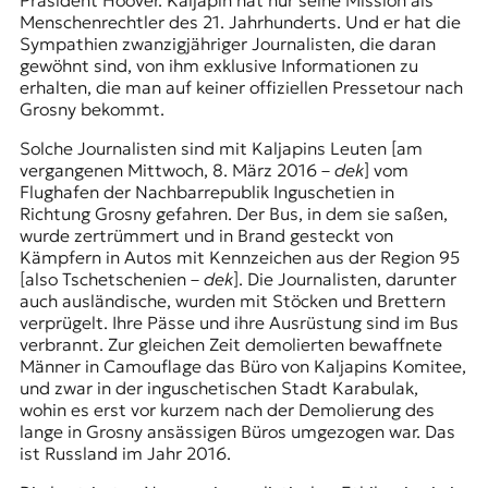
Präsident Hoover. Kaljapin hat nur seine Mission als
Menschenrechtler des 21. Jahrhunderts. Und er hat die
Sympathien zwanzigjähriger Journalisten, die daran
gewöhnt sind, von ihm exklusive Informationen zu
erhalten, die man auf keiner offiziellen Pressetour nach
Grosny bekommt.
Solche Journalisten sind mit Kaljapins Leuten [am
vergangenen Mittwoch, 8. März 2016 –
dek
] vom
Flughafen der Nachbarrepublik Inguschetien in
Richtung Grosny gefahren. Der Bus, in dem sie saßen,
wurde zertrümmert und in Brand gesteckt von
Kämpfern in Autos mit Kennzeichen aus der Region 95
[also Tschetschenien –
dek
]. Die Journalisten, darunter
auch ausländische, wurden mit Stöcken und Brettern
verprügelt. Ihre Pässe und ihre Ausrüstung sind im Bus
verbrannt. Zur gleichen Zeit demolierten bewaffnete
Männer in Camouflage das Büro von Kaljapins Komitee,
und zwar in der inguschetischen Stadt Karabulak,
wohin es erst vor kurzem nach der Demolierung des
lange in Grosny ansässigen Büros umgezogen war. Das
ist Russland im Jahr 2016.