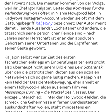
der Provinz nach. Die meisten kommen von der Wolga,
weil ihr Chef Igor Kaljapin, Leiter des
Komitees für die
Verhinderung von Folter
, in
Nishni Nowgorod
lebt. In
Kadyrows Instagram-Account werden sie oft mit dem
Gattungsbegriff
Kaljapiny
bezeichnet: Der Autor meint
damit „Feinde Russlands“, „Schaitane“ und andere, die
tatsächlich seine persönlichen Feinde sind – nach
Jahren seiner Herrschaft ist er an den absoluten
Gehorsam seiner Untertanen und die Ergriffenheit
seiner Gäste gewöhnt.
Kaljapin selbst war zur Zeit des ersten
Tschetschenienkriegs im Einberufungsalter, entspricht
also überhaupt nicht jenem Bild eines
Lew Scharanski
,
über den die patriotischen Idioten aus den sozialen
Netzwerken sich so gerne lustig machen. Kaljapin ist
kein Held der Dissidentenbewegung, eher ähnelt er
einem Hollywood-Helden aus einem Film wie
Mississippi Burning
–
die Wurzel des Hasses
. Der
einzige Unterschied: Hinter den Hollywood-Helden, die
schreckliche Geheimnisse in fernen Bundesstaaten
auskundschaften wollen, steht mindestens ein