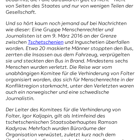
E
von Seiten des Staates und nur von wenigen Teilen der
K
Gesellschaft.
O
Und so hört kaum noch jemand auf bei Nachrichten
wie dieser: Eine Gruppe Menschenrechtler und
D
Journalisten ist am 9. März 2016 an der Grenze
zwischen
Tschetschenien
und
Inguschetien
überfallen
E
worden. Etwa 20 maskierte Männer stoppten den Bus,
zerrten die Insassen aus dem Fahrzeug, verprügelten
R
sie und steckten den Bus in Brand. Mindestens sechs
Menschen wurden verletzt. Die Reise war vom
unabhängigen
Komitee für die Verhinderung von Folter
W
organisiert worden, das sich für Menschenrechte in der
i
Konfliktregion starkmacht, unter den Verletzten waren
s
auch ein norwegischer und eine schwedische
s
Journalistin.
e
Der Leiter des
Komitees für die Verhinderung von
n
Folter
, Igor Kaljapin, gilt als Intimfeind des
,
tschetschenischen Staatsoberhauptes Ramsan
J
Kadyrow. Mehrfach wurden Büroräume der
o
Organisation verwüstet, zuletzt kurz nach dem
u