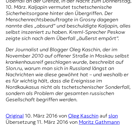
Überfall an der Grenze, in der Nacht zum Donnerstag,
r
10. März. Kaljapin vermutet tschetschenische
n
Sicherheitsorgane hinter den Übergriffen. Der
a
Menschenrechtsbeauftragte in Grosny dagegen
l
nannte dies „absurd“ und beschuldigte Kaljapin, alles
i
selbst inszeniert zu haben. Kreml-Sprecher Peskow
s
zeigte sich nach dem Überfall „äußerst empört“.
m
u
Der Journalist und Blogger Oleg Kaschin, der im
s
November 2010 auf offener Straße in Moskau selbst
u
krankenhausreif geschlagen wurde, beschreibt auf
n
Slon.ru
, warum man sich in Russland längst an
d
Nachrichten wie diese gewöhnt hat – und weshalb er
M
es für wichtig hält, dass die Ereignisse im
e
Nordkaukasus nicht als tschetschenischer Sonderfall,
d
sondern als Problem der gesamten russischen
i
Gesellschaft begriffen werden.
e
n
k
Original
10. März 2016
von
Oleg Kaschin
auf
slon
o
Übersetzung
11. März 2016
von
Moritz Gathmann
m
p
e