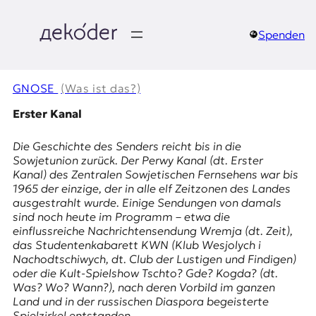
Zum
Inhalt
springen
Spenden
д
e
GNOSE
(Was ist das?)
k
Erster Kanal
o
Die Geschichte des Senders reicht bis in die
Sowjetunion zurück. Der
Perwy Kanal
(dt. Erster
d
Kanal) des Zentralen Sowjetischen Fernsehens war bis
1965 der einzige, der in alle elf Zeitzonen des Landes
e
ausgestrahlt wurde. Einige Sendungen von damals
sind noch heute im Programm – etwa die
r
einflussreiche Nachrichtensendung
Wremja
(dt. Zeit),
das Studentenkabarett KWN (
Klub Wesjolych i
|
Nachodtschiwych
, dt. Club der Lustigen und Findigen)
oder die Kult-Spielshow
Tschto? Gde? Kogda?
(dt.
D
Was? Wo? Wann?), nach deren Vorbild im ganzen
Land und in der russischen Diaspora begeisterte
Spielzirkel entstanden.