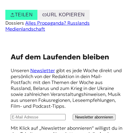
TEILEN
URL KOPIEREN
Dossiers
Alles Propaganda? Russlands
Medienlandschaft
E
Auf dem Laufenden bleiben
m
Unseren
Newsletter
gibt es jede Woche direkt und
p
persönlich von der Redaktion in dein Mail-
f
Postfach: mit den Themen der Woche aus
Russland, Belarus und zum Krieg in der Ukraine
e
sowie zahlreichen Veranstaltungshinweisen, Musik
h
aus unseren Fokusregionen, Leseempfehlungen,
Film- und Podcast-Tipps.
l
u
Newsletter abonnieren
n
Mit Klick auf „Newsletter abonnieren“ willigst du in