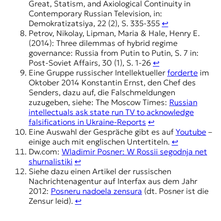
Great, Statism, and Axiological Continuity in
Contemporary Russian Television, in:
Demokratizatsiya, 22 (2), S. 335-355
↩︎
Petrov, Nikolay, Lipman, Maria & Hale, Henry E.
(2014): Three dilemmas of hybrid regime
governance: Russia from Putin to Putin, S. 7 in:
Post-Soviet Affairs, 30 (1), S. 1-26
↩︎
Eine Gruppe russischer Intellektueller
forderte
im
Oktober 2014 Konstantin Ernst, den Chef des
Senders, dazu auf, die Falschmeldungen
zuzugeben, siehe: The Moscow Times:
Russian
intellectuals ask state run TV to acknowledge
falsifications in Ukraine-Reports
↩︎
Eine Auswahl der Gespräche gibt es auf
Youtube
–
einige auch mit englischen Untertiteln.
↩︎
Dw.com:
Wladimir Posner: W Rossii segodnja net
shurnalistiki
↩︎
Siehe dazu einen Artikel der russischen
Nachrichtenagentur auf Interfax aus dem Jahr
2012:
Posneru nadoela zensura
(dt. Posner ist die
Zensur leid).
↩︎