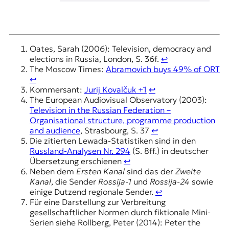
Oates, Sarah (2006): Television, democracy and
elections in Russia, London, S. 36f.
↩︎
The Moscow Times:
Abramovich buys 49% of ORT
↩︎
Kommersant:
Jurij Kovalčuk +1
↩︎
The European Audiovisual Observatory (2003):
Television in the Russian Federation –
Organisational structure, programme production
and audience
, Strasbourg, S. 37
↩︎
Die zitierten Lewada-Statistiken sind in den
Russland-Analysen Nr. 294
(S. 8ff.) in deutscher
Übersetzung erschienen
↩︎
Neben dem
Ersten Kanal
sind das der
Zweite
Kanal
, die Sender
Rossija-1
und
Rossija-24
sowie
einige Dutzend regionale Sender.
↩︎
Für eine Darstellung zur Verbreitung
gesellschaftlicher Normen durch fiktionale Mini-
Serien siehe Rollberg, Peter (2014): Peter the