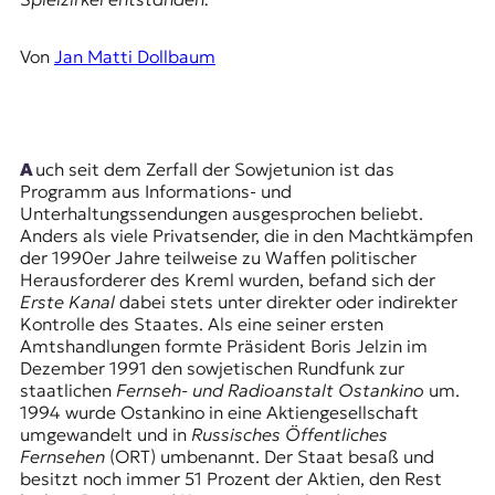
E
K
Von
Jan Matti Dollbaum
O
D
E
Auch seit dem Zerfall der Sowjetunion ist das
Programm aus Informations- und
R
Unterhaltungssendungen ausgesprochen beliebt.
Anders als viele Privatsender, die in den Machtkämpfen
der 1990er Jahre teilweise zu Waffen politischer
W
Herausforderer des Kreml wurden, befand sich der
i
Erste Kanal
dabei stets unter direkter oder indirekter
s
Kontrolle des Staates. Als eine seiner ersten
s
Amtshandlungen formte Präsident
Boris Jelzin
im
e
Dezember 1991 den sowjetischen Rundfunk zur
n
staatlichen
Fernseh- und Radioanstalt Ostankino
um.
,
1994 wurde Ostankino in eine Aktiengesellschaft
J
umgewandelt und in
Russisches Öffentliches
o
Fernsehen
(ORT) umbenannt. Der Staat besaß und
u
besitzt noch immer 51 Prozent der Aktien, den Rest