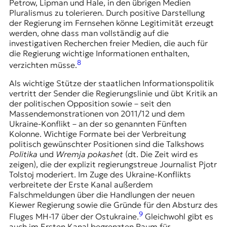
Petrow, Lipman und Hale, in den übrigen Medien
Pluralismus zu tolerieren. Durch positive Darstellung
der Regierung im Fernsehen könne Legitimität erzeugt
werden, ohne dass man vollständig auf die
investigativen Recherchen freier Medien, die auch für
die Regierung wichtige Informationen enthalten,
8
verzichten müsse.
Als wichtige Stütze der staatlichen Informationspolitik
vertritt der Sender die Regierungslinie und übt Kritik an
der politischen Opposition sowie – seit den
Massendemonstrationen von 2011/12 und dem
Ukraine-Konflikt – an der so genannten
Fünften
Kolonne
. Wichtige Formate bei der Verbreitung
politisch gewünschter Positionen sind die Talkshows
Politika
und
Wremja pokashet
(dt. Die Zeit wird es
zeigen), die der explizit regierungstreue Journalist Pjotr
Tolstoj moderiert. Im Zuge des Ukraine-Konflikts
verbreitete der Erste Kanal außerdem
Falschmeldungen über die Handlungen der neuen
Kiewer Regierung sowie die Gründe für den Absturz des
9
Fluges MH-17 über der Ostukraine.
Gleichwohl gibt es
auch im Ersten Kanal begrenzten Raum für