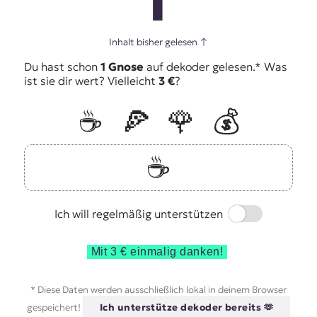
1
Inhalt bisher gelesen
↑
Du hast schon
1 Gnose
auf dekoder gelesen.* Was
ist sie dir wert? Vielleicht
3 €
?
☕️
🍕
🌹
💰
☕️
Switch
Ich will regelmäßig unterstützen
Mit 3 € einmalig danken!
* Diese Daten werden ausschließlich lokal in deinem Browser
gespeichert!
Ich unterstütze dekoder bereits 🫶