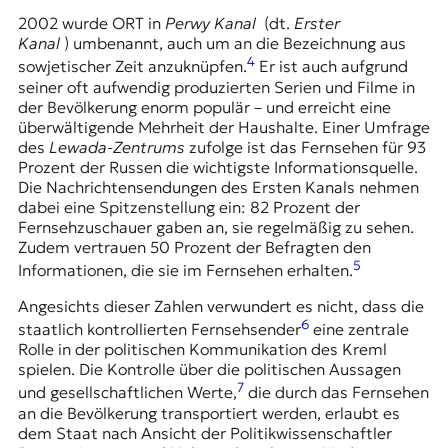
t
2002 wurde ORT in
Perwy Kanal
(dt.
Erster
e
Kanal
) umbenannt, auch um an die Bezeichnung aus
n
4
sowjetischer Zeit anzuknüpfen.
Er ist auch aufgrund
z
seiner oft aufwendig produzierten Serien und Filme in
z
der Bevölkerung enorm populär – und erreicht eine
u
überwältigende Mehrheit der Haushalte. Einer Umfrage
O
des
Lewada-Zentrums
zufolge ist das Fernsehen für 93
s
Prozent der Russen die wichtigste Informationsquelle.
t
Die Nachrichtensendungen des Ersten Kanals nehmen
e
dabei eine Spitzenstellung ein: 82 Prozent der
u
Fernsehzuschauer gaben an, sie regelmäßig zu sehen.
r
Zudem vertrauen 50 Prozent der Befragten den
o
5
Informationen, die sie im Fernsehen erhalten.
p
a
Angesichts dieser Zahlen verwundert es nicht, dass die
.
6
staatlich kontrollierten Fernsehsender
eine zentrale
Rolle in der politischen Kommunikation des Kreml
spielen. Die Kontrolle über die politischen Aussagen
7
und gesellschaftlichen Werte,
die durch das Fernsehen
an die Bevölkerung transportiert werden, erlaubt es
dem Staat nach Ansicht der Politikwissenschaftler