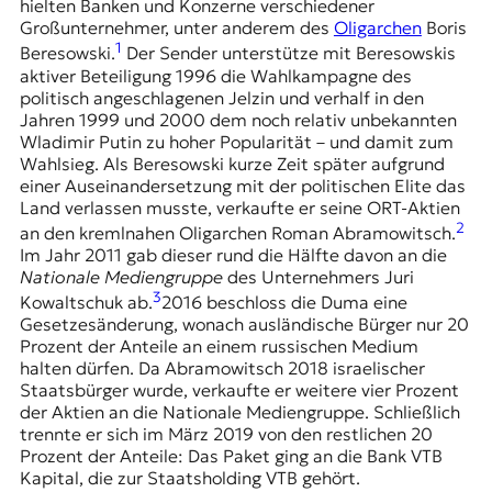
r
hielten Banken und Konzerne verschiedener
n
Großunternehmer, unter anderem des
Oligarchen
Boris
a
1
Beresowski
.
Der Sender unterstütze mit Beresowskis
l
aktiver Beteiligung 1996 die Wahlkampagne des
i
politisch angeschlagenen Jelzin und verhalf in den
s
Jahren 1999 und 2000 dem noch relativ unbekannten
m
Wladimir Putin zu hoher Popularität – und damit zum
u
Wahlsieg. Als Beresowski kurze Zeit später aufgrund
s
einer Auseinandersetzung mit der politischen Elite das
u
Land verlassen musste, verkaufte er seine ORT-Aktien
n
2
an den kremlnahen Oligarchen
Roman Abramowitsch
.
d
Im Jahr 2011 gab dieser rund die Hälfte davon an die
M
Nationale Mediengruppe
des Unternehmers Juri
e
3
Kowaltschuk ab.
2016 beschloss die Duma eine
d
Gesetzesänderung, wonach ausländische Bürger nur 20
i
Prozent der Anteile an einem russischen Medium
e
halten dürfen. Da Abramowitsch 2018 israelischer
n
Staatsbürger wurde, verkaufte er weitere vier Prozent
k
der Aktien an die Nationale Mediengruppe. Schließlich
o
trennte er sich im März 2019 von den restlichen 20
m
Prozent der Anteile: Das Paket ging an die Bank VTB
p
Kapital, die zur Staatsholding VTB gehört.
e