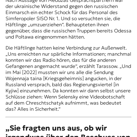
Nach Aussage von
Meduzas
Gesprächspartnern war
der ukrainische Widerstand gegen den russischen
Einmarsch ein echter Schock für das Personal des
Simferopoler SISO Nr. 1. Und so versuchten sie, die
Häftlinge „umzuerziehen“. Behaupteten ihnen
gegenüber, dass die russischen Truppen bereits Odessa
und Poltawa eingenommen hätten.
Die Häftlinge hatten keine Verbindung zur Außenwelt.
„Uns erreichten nur spärliche Informationen; manchmal
konnten wir das Radio hören, das für die anderen
Gefangenen angemacht wurde“, erzählt Tarassow. „Und
im Mai [2022] mussten wir uns alle die Sendung
Wojennaja taina [Kriegsgeheimnis] angucken, in der
Russland versprach, bald das Regierungsviertel [in
Kyjiw] einzunehmen. Da konnten wir dann selbst unsere
Schlüsse ziehen: Wenn Selensky eine Videobotschaft
auf dem Chreschtschatyk aufnimmt, was bedeutet
das? Alles in Sicherheit.“
„Sie fragten uns aus, ob wir