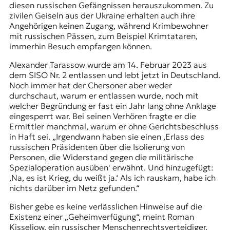
diesen russischen Gefängnissen herauszukommen. Zu
zivilen Geiseln aus der Ukraine erhalten auch ihre
Angehörigen keinen Zugang, während Krimbewohner
mit russischen Pässen, zum Beispiel Krimtataren,
immerhin Besuch empfangen können.
Alexander Tarassow wurde am 14. Februar 2023 aus
dem SISO Nr. 2 entlassen und lebt jetzt in Deutschland.
Noch immer hat der Chersoner aber weder
durchschaut, warum er entlassen wurde, noch mit
welcher Begründung er fast ein Jahr lang ohne Anklage
eingesperrt war. Bei seinen Verhören fragte er die
Ermittler manchmal, warum er ohne Gerichtsbeschluss
in Haft sei. „Irgendwann haben sie einen ‚Erlass des
russischen Präsidenten über die Isolierung von
Personen, die Widerstand gegen die militärische
Spezialoperation ausüben‘ erwähnt. Und hinzugefügt:
‚Na, es ist Krieg, du weißt ja.‘ Als ich rauskam, habe ich
nichts darüber im Netz gefunden.“
Bisher gebe es keine verlässlichen Hinweise auf die
Existenz einer „Geheimverfügung“, meint Roman
Kisseljow, ein russischer Menschenrechtsverteidiger,