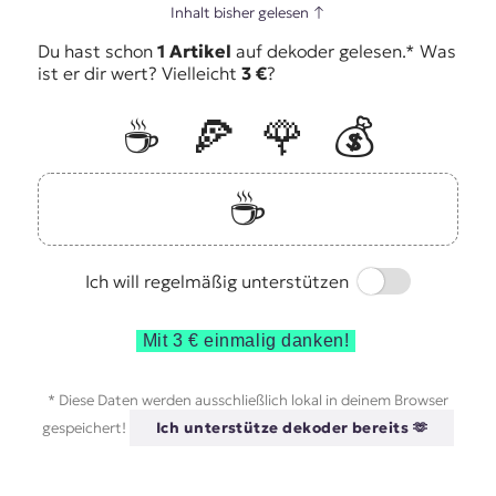
Inhalt bisher gelesen
↑
Du hast schon
1 Artikel
auf dekoder gelesen.* Was
ist er dir wert? Vielleicht
3 €
?
☕️
🍕
🌹
💰
☕️
Switch
Ich will regelmäßig unterstützen
Mit 3 € einmalig danken!
* Diese Daten werden ausschließlich lokal in deinem Browser
gespeichert!
Ich unterstütze dekoder bereits 🫶