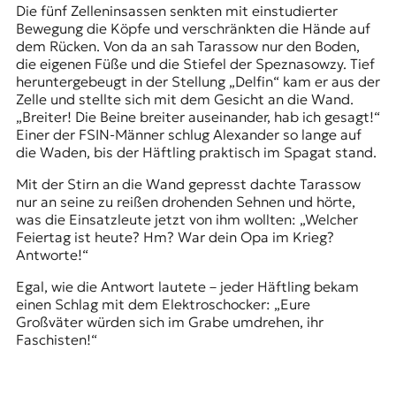
r
Die fünf Zelleninsassen senkten mit einstudierter
n
Bewegung die Köpfe und verschränkten die Hände auf
a
dem Rücken. Von da an sah Tarassow nur den Boden,
l
die eigenen Füße und die Stiefel der Speznasowzy. Tief
i
heruntergebeugt in der Stellung „Delfin“ kam er aus der
s
Zelle und stellte sich mit dem Gesicht an die Wand.
m
„Breiter! Die Beine breiter auseinander, hab ich gesagt!“
u
Einer der FSIN-Männer schlug Alexander so lange auf
s
die Waden, bis der Häftling praktisch im Spagat stand.
u
n
Mit der Stirn an die Wand gepresst dachte Tarassow
d
nur an seine zu reißen drohenden Sehnen und hörte,
M
was die Einsatzleute jetzt von ihm wollten: „Welcher
e
Feiertag ist heute? Hm? War dein Opa im Krieg?
d
Antworte!“
i
Egal, wie die Antwort lautete – jeder Häftling bekam
e
einen Schlag mit dem Elektroschocker: „Eure
n
Großväter würden sich im Grabe umdrehen, ihr
k
Faschisten!“
o
m
p
e