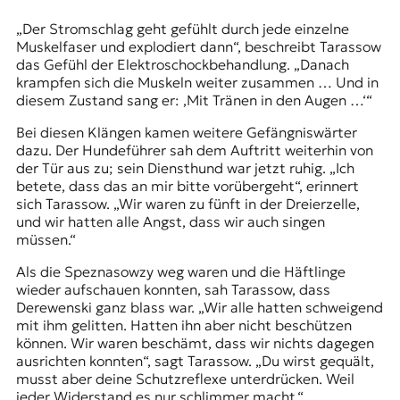
„Der Stromschlag geht gefühlt durch jede einzelne
Muskelfaser und explodiert dann“, beschreibt Tarassow
das Gefühl der Elektroschockbehandlung. „Danach
krampfen sich die Muskeln weiter zusammen … Und in
diesem Zustand sang er: ‚Mit Tränen in den Augen …‘“
Bei diesen Klängen kamen weitere Gefängniswärter
dazu. Der Hundeführer sah dem Auftritt weiterhin von
der Tür aus zu; sein Diensthund war jetzt ruhig. „Ich
betete, dass das an mir bitte vorübergeht“, erinnert
sich Tarassow. „Wir waren zu fünft in der Dreierzelle,
und wir hatten alle Angst, dass wir auch singen
müssen.“
Als die Speznasowzy weg waren und die Häftlinge
wieder aufschauen konnten, sah Tarassow, dass
Derewenski ganz blass war. „Wir alle hatten schweigend
mit ihm gelitten. Hatten ihn aber nicht beschützen
können. Wir waren beschämt, dass wir nichts dagegen
ausrichten konnten“, sagt Tarassow. „Du wirst gequält,
musst aber deine Schutzreflexe unterdrücken. Weil
jeder Widerstand es nur schlimmer macht.“