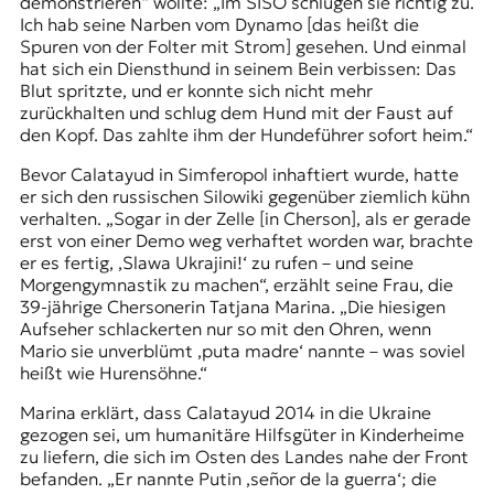
demonstrieren“ wollte: „Im SISO schlugen sie richtig zu.
Ich hab seine Narben vom Dynamo [das heißt die
Spuren von der Folter mit Strom] gesehen. Und einmal
hat sich ein Diensthund in seinem Bein verbissen: Das
Blut spritzte, und er konnte sich nicht mehr
zurückhalten und schlug dem Hund mit der Faust auf
den Kopf. Das zahlte ihm der Hundeführer sofort heim.“
Bevor Calatayud in Simferopol inhaftiert wurde, hatte
er sich den russischen Silowiki gegenüber ziemlich kühn
verhalten. „Sogar in der Zelle [in Cherson], als er gerade
erst von einer Demo weg verhaftet worden war, brachte
er es fertig,
‚Slawa Ukrajini!‘
zu rufen – und seine
Morgengymnastik zu machen“, erzählt seine Frau, die
39-jährige Chersonerin Tatjana Marina. „Die hiesigen
Aufseher schlackerten nur so mit den Ohren, wenn
Mario sie unverblümt ‚puta madre‘ nannte – was soviel
heißt wie Hurensöhne.“
Marina erklärt, dass Calatayud 2014 in die Ukraine
gezogen sei, um humanitäre Hilfsgüter in Kinderheime
zu liefern, die sich im Osten des Landes nahe der Front
befanden. „Er nannte Putin ‚señor de la guerra‘; die