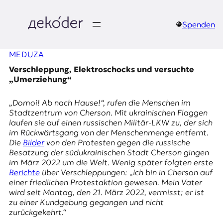
Zum
Inhalt
springen
Spenden
д
MEDUZA
e
Verschleppung, Elektroschocks und versuchte
k
„Umerziehung“
o
„Domoi! Ab nach Hause!“, rufen die Menschen im
Stadtzentrum von Cherson. Mit ukrainischen Flaggen
d
laufen sie auf einen russischen Militär-LKW zu, der sich
im Rückwärtsgang von der Menschenmenge entfernt.
e
Die
Bilder
von den Protesten gegen die russische
Besatzung der südukrainischen Stadt Cherson gingen
r
im März 2022 um die Welt. Wenig später folgten erste
Berichte
über Verschleppungen: „Ich bin in Cherson auf
|
einer friedlichen Protestaktion gewesen. Mein Vater
wird seit Montag, den 21. März 2022, vermisst; er ist
D
zu einer Kundgebung gegangen und nicht
zurückgekehrt.“