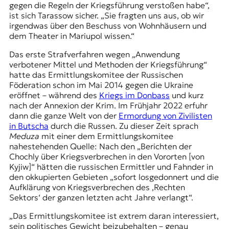
gegen die Regeln der Kriegsführung verstoßen habe“,
ist sich Tarassow sicher. „Sie fragten uns aus, ob wir
irgendwas über den Beschuss von Wohnhäusern und
dem Theater in Mariupol wissen.“
Das erste Strafverfahren wegen „Anwendung
verbotener Mittel und Methoden der Kriegsführung“
hatte das Ermittlungskomitee der Russischen
Föderation schon im Mai 2014 gegen die Ukraine
eröffnet – während des
Kriegs im Donbass
und kurz
nach der Annexion der Krim. Im Frühjahr 2022 erfuhr
dann die ganze Welt von der
Ermordung von Zivilisten
in Butscha
durch die Russen. Zu dieser Zeit sprach
Meduza
mit einer dem Ermittlungskomitee
nahestehenden Quelle: Nach den „Berichten der
Chochly über Kriegsverbrechen in den Vororten [von
Kyjiw]“ hätten die russischen Ermittler und Fahnder in
den okkupierten Gebieten „sofort losgedonnert und die
Aufklärung von Kriegsverbrechen des ‚Rechten
Sektors‘ der ganzen letzten acht Jahre verlangt“.
„Das Ermittlungskomitee ist extrem daran interessiert,
sein politisches Gewicht beizubehalten – genau