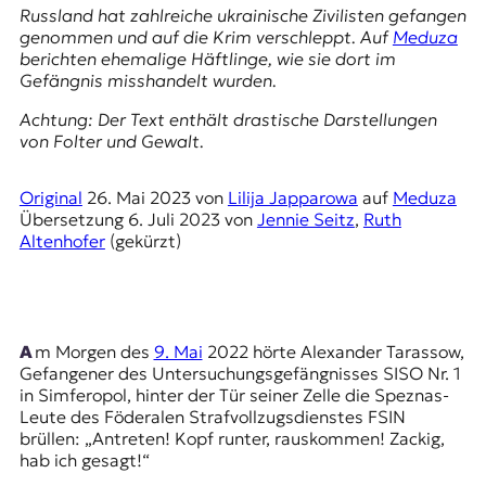
E
Russland hat zahlreiche ukrainische Zivilisten gefangen
K
genommen und auf die Krim verschleppt. Auf
Meduza
berichten ehemalige Häftlinge, wie sie dort im
O
Gefängnis misshandelt wurden.
Achtung: Der Text enthält drastische Darstellungen
D
von Folter und Gewalt.
E
Original
26. Mai 2023
von
Lilija Japparowa
auf
Meduza
R
Übersetzung
6. Juli 2023
von
Jennie Seitz
,
Ruth
Altenhofer
(gekürzt)
W
i
s
s
Am Morgen des
9. Mai
2022 hörte Alexander Tarassow,
e
Gefangener des Untersuchungsgefängnisses SISO Nr. 1
n
in Simferopol, hinter der Tür seiner Zelle die
Speznas
-
,
Leute des Föderalen Strafvollzugsdienstes
FSIN
J
brüllen: „Antreten! Kopf runter, rauskommen! Zackig,
o
hab ich gesagt!“
u