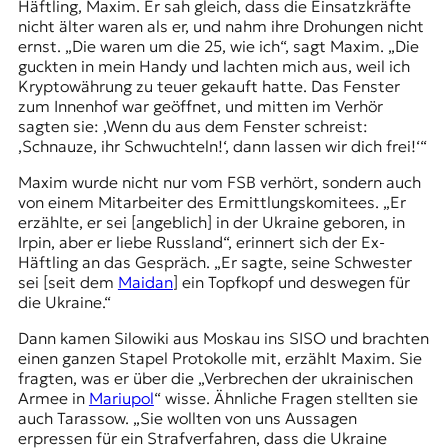
Häftling, Maxim. Er sah gleich, dass die Einsatzkräfte
nicht älter waren als er, und nahm ihre Drohungen nicht
ernst. „Die waren um die 25, wie ich“, sagt Maxim. „Die
guckten in mein Handy und lachten mich aus, weil ich
Kryptowährung zu teuer gekauft hatte. Das Fenster
zum Innenhof war geöffnet, und mitten im Verhör
sagten sie: ‚Wenn du aus dem Fenster schreist:
‚Schnauze, ihr
Schwuchteln
!‘, dann lassen wir dich frei!‘“
Maxim wurde nicht nur vom FSB verhört, sondern auch
von einem Mitarbeiter des Ermittlungskomitees. „Er
erzählte, er sei [angeblich] in der Ukraine geboren, in
Irpin, aber er liebe Russland“, erinnert sich der Ex-
Häftling an das Gespräch. „Er sagte, seine Schwester
sei [seit dem
Maidan
] ein
Topfkopf
und deswegen für
die Ukraine.“
Dann kamen Silowiki aus Moskau ins SISO und brachten
einen ganzen Stapel Protokolle mit, erzählt Maxim. Sie
fragten, was er über die „Verbrechen der ukrainischen
Armee in
Mariupol
“ wisse. Ähnliche Fragen stellten sie
auch Tarassow. „Sie wollten von uns Aussagen
erpressen für ein Strafverfahren, dass die Ukraine