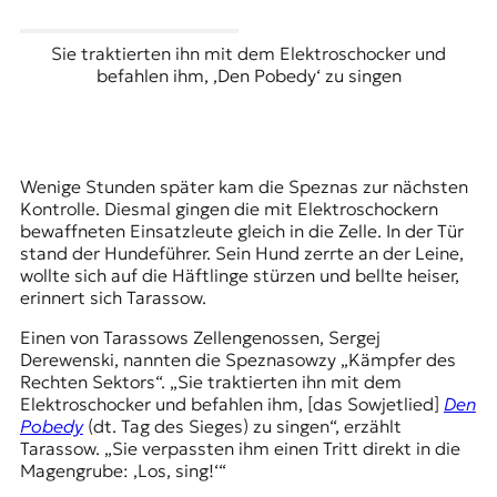
t
e
Sie traktierten ihn mit dem Elektroschocker und
n
befahlen ihm, ‚Den Pobedy‘ zu singen
z
z
u
O
s
Wenige Stunden später kam die Speznas zur nächsten
t
Kontrolle. Diesmal gingen die mit Elektroschockern
e
bewaffneten Einsatzleute gleich in die Zelle. In der Tür
u
stand der Hundeführer. Sein Hund zerrte an der Leine,
r
wollte sich auf die Häftlinge stürzen und bellte heiser,
o
erinnert sich Tarassow.
p
a
Einen von Tarassows Zellengenossen, Sergej
.
Derewenski, nannten die Speznasowzy „Kämpfer des
Rechten Sektors“. „Sie traktierten ihn mit dem
Elektroschocker und befahlen ihm, [das Sowjetlied]
Den
Pobedy
(dt. Tag des Sieges) zu singen“, erzählt
Tarassow. „Sie verpassten ihm einen Tritt direkt in die
Magengrube: ‚Los, sing!‘“