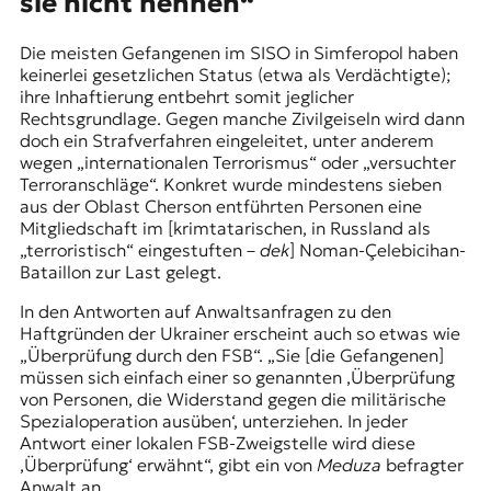
sie nicht nennen“
Die meisten Gefangenen im SISO in Simferopol haben
keinerlei gesetzlichen Status (etwa als Verdächtigte);
ihre Inhaftierung entbehrt somit jeglicher
Rechtsgrundlage. Gegen manche Zivilgeiseln wird dann
doch ein Strafverfahren eingeleitet, unter anderem
wegen „internationalen Terrorismus“ oder „versuchter
Terroranschläge“. Konkret wurde mindestens sieben
aus der Oblast Cherson entführten Personen eine
Mitgliedschaft im [krimtatarischen, in Russland als
„terroristisch“ eingestuften –
dek
] Noman-Çelebicihan-
Bataillon zur Last gelegt.
In den Antworten auf Anwaltsanfragen zu den
Haftgründen der Ukrainer erscheint auch so etwas wie
„Überprüfung durch den FSB“. „Sie [die Gefangenen]
müssen sich einfach einer so genannten ‚Überprüfung
von Personen, die Widerstand gegen die
militärische
Spezialoperation
ausüben‘, unterziehen. In jeder
Antwort einer lokalen FSB-Zweigstelle wird diese
‚Überprüfung‘ erwähnt“, gibt ein von
Meduza
befragter
Anwalt an.