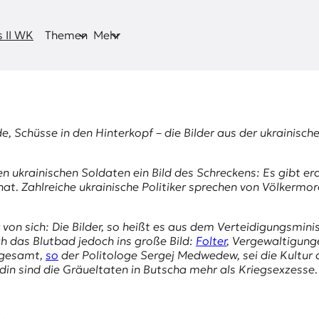
 II WK
Themen
Mehr
e, Schüsse in den Hinterkopf – die Bilder aus der ukrainisc
en ukrainischen Soldaten ein Bild des Schreckens: Es gibt e
t. Zahlreiche ukrainische Politiker sprechen von Völkermor
on sich: Die Bilder, so heißt es aus dem Verteidigungsminis
h das Blutbad jedoch ins große Bild:
Folter
, Vergewaltigunge
nsgesamt,
so
der Politologe
Sergej Medwedew
, sei die Kultu
din
sind die Gräueltaten in Butscha mehr als Kriegsexzesse.