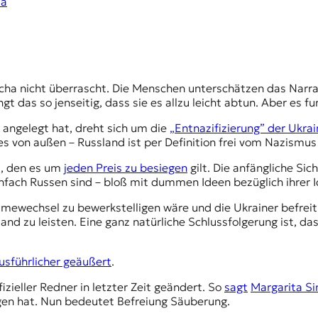
ia
t das so jenseitig, dass sie es allzu leicht abtun. Aber es fu
 angelegt hat, dreht sich um die
„Entnazifizierung” der Ukra
ses von außen – Russland ist per Definition frei vom Nazismus
t, den es um
jeden Preis zu besiegen
gilt. Die anfängliche Sic
infach Russen sind – bloß mit dummen Ideen bezüglich ihrer I
gimewechsel zu bewerkstelligen wäre und die Ukrainer befrei
tand zu leisten. Eine ganz natürliche Schlussfolgerung ist, 
usführlicher geäußert
.
zieller Redner in letzter Zeit geändert. So
sagt
Margarita S
gen hat. Nun bedeutet Befreiung Säuberung.