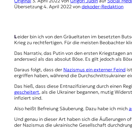
E
Original
3. April 2022
von
Grigori Judin
auf
Social Med
Übersetzung
4. April 2022
von
dekoder-Redaktion
K
O
D
Leider bin ich von den Gräueltaten im besetzten Butscha nicht überrascht. Die Menschen unterschätzen das Narrativ, das in Russland aufgebaut worden ist, um den
Krieg zu rechtfertigen. Für die meisten Beobachter kling
E
Das Narrativ, das Putin von den ersten Kriegstagen an
R
anderswo) als das absolut Böse. Es gilt jedoch als Bö
Daraus folgt, dass der
Nazismus ein externer Feind
is
W
ergriffen haben, während die Durchschnittsukrainer e
i
Das hieß, dass diese Entnazifizierung durch einen Re
s
gescheitert
, als die Ukrainer begannen, mutig Widers
s
infiziert sind.
e
n
Also heißt Befreiung Säuberung. Dazu habe ich mich
a
,
J
Und genau in dieser Art haben sich die Äußerungen offi
o
der Nazismus die ukrainische Gesellschaft durchdrun
u