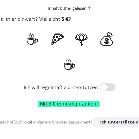
Inhalt bisher gelesen
↑
ist er dir wert? Vielleicht
3 €
?
☕️
🍕
🌹
💰
☕️
Switch
Ich will regelmäßig unterstützen
Mit 3 € einmalig danken!
sschließlich lokal in deinem Browser gespeichert!
Ich unterstütze d