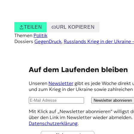
TEILEN
URL KOPIEREN
Themen
Politik
Dossiers
GegenDruck
, 
Russlands Krieg in der Ukraine 
E
Auf dem Laufenden bleiben
m
Unseren
Newsletter
gibt es jede Woche direkt 
p
und zum Krieg in der Ukraine sowie zahlreiche
f
Newsletter abonnieren
e
Mit Klick auf „Newsletter abonnieren“ willigst 
h
über den Link im Newsletter wieder abmelden. 
l
Datenschutzerklärung
.
u