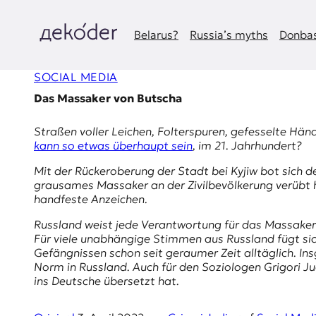
Zum
Inhalt
springen
Belarus?
Russia’s myths
Donbas
д
SOCIAL MEDIA
e
Das Massaker von Butscha
k
Straßen voller Leichen, Folterspuren, gefesselte Händ
o
kann so etwas überhaupt sein
, im 21. Jahrhundert?
d
Mit der Rückeroberung der Stadt bei Kyjiw bot sich d
grausames Massaker an der Zivilbevölkerung verübt ha
e
handfeste Anzeichen.
Russland weist jede Verantwortung für das Massaker v
r
Für viele unabhängige Stimmen aus Russland fügt sic
Gefängnissen schon seit geraumer Zeit alltäglich. I
|
Norm in Russland. Auch für den Soziologen
Grigori Ju
ins Deutsche übersetzt hat.
D