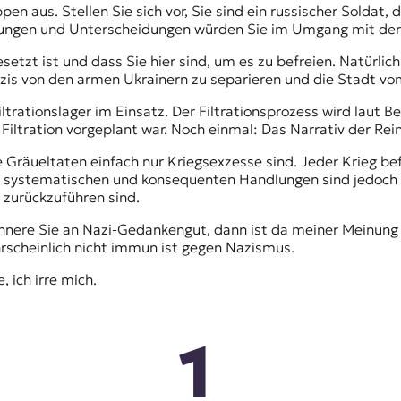
 aus. Stellen Sie sich vor, Sie sind ein russischer Soldat, d
ngen und Unterscheidungen würden Sie im Umgang mit der
etzt ist und dass Sie hier sind, um es zu befreien. Natürlic
 Nazis von den armen Ukrainern zu separieren und die Stadt 
ltrationslager im Einsatz. Der Filtrationsprozess wird laut B
tration vorgeplant war. Noch einmal: Das Narrativ der Reinhe
 Gräueltaten einfach nur Kriegsexzesse sind. Jeder Krieg b
ie systematischen und konsequenten Handlungen sind jedoch 
e zurückzuführen sind.
rinnere Sie an Nazi-Gedankengut, dann ist da meiner Meinun
scheinlich nicht immun ist gegen Nazismus.
, ich irre mich.
1