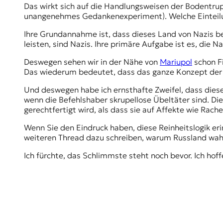
r
Das wirkt sich auf die Handlungsweisen der Bodentruppen
n
unangenehmes Gedankenexperiment). Welche Einteilu
a
l
Ihre Grundannahme ist, dass dieses Land von Nazis bes
i
leisten, sind Nazis. Ihre primäre Aufgabe ist es, die
s
Deswegen sehen wir in der Nähe von
Mariupol
schon Fi
m
Das wiederum bedeutet, dass das ganze Konzept der Fil
u
s
Und deswegen habe ich ernsthafte Zweifel, dass diese
u
wenn die Befehlshaber skrupellose Übeltäter sind. D
n
gerechtfertigt wird, als dass sie auf Affekte wie Rach
d
M
Wenn Sie den Eindruck haben, diese Reinheitslogik e
e
weiteren Thread dazu schreiben, warum Russland wahr
d
i
Ich fürchte, das Schlimmste steht noch bevor. Ich hoffe
e
n
k
o
m
p
e