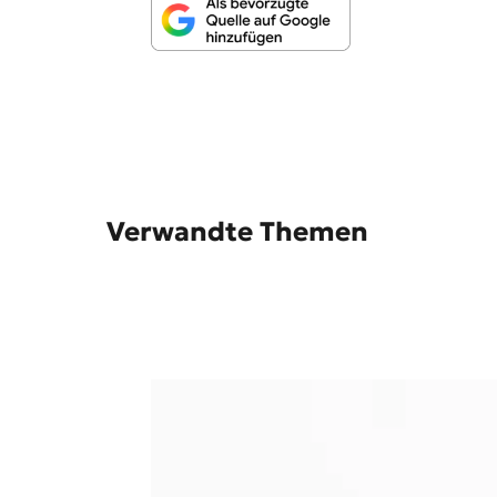
n
g
e
n
Verwandte Themen