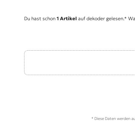
t
e
n
Du hast schon
1 Artikel
auf dekoder gelesen.* Was 
z
z
u
O
s
t
e
u
r
o
p
a
.
* Diese Daten werden au