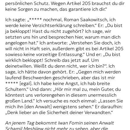
persönlichen Schutz. Wegen
Artikel 205
brauchst du dir
keine Sorgen zu machen, das garantiere ich dir.“
Ich sagte: „***** nochmal, Roman Saakowitsch, ich
werde keine Verzichtserklärung schreiben.“ Er: „Du bist
ja bekloppt! Hast du nicht zugehört? Ich sage, wir
setzten uns hin und besprechen hier, warum man dich
angelogen hat.“ Ich antworte: „Verstehen Sie doch, ich
will nicht in Haft sein, außerdem gibt es bei Artikel 205
sowieso keine vorzeitige Entlassung.“ Und er: „Du bist
wirklich bekloppt! Schreib das jetzt auf. Um
deinetwillen. Weißt du denn nicht, wer ich bin?“. Ich
sage, ich hätte davon gehört. Er: „Gegen mich werden
laufend Beschwerden geschrieben, aber das ist mir
***** [egal]. Ich habe keine Angst, ich hab breite
Schultern.“ Und dann: „Hör mir mal zu, mein Guter, du
könntest uns verlorengehen in diesem unermesslich
großen Land.“ Ich versuche es noch einmal: „Lassen Sie
mich ihn [den Anwalt] wenigstens sehen.“ Er daraufhin:
„Denk lieber an die Sicherheit deiner Verwandten.“
An jenem Tag bekommt Iwan Fomin seinen Anwalt
Schamil Meshijew nicht mehr zu sehen, aber die