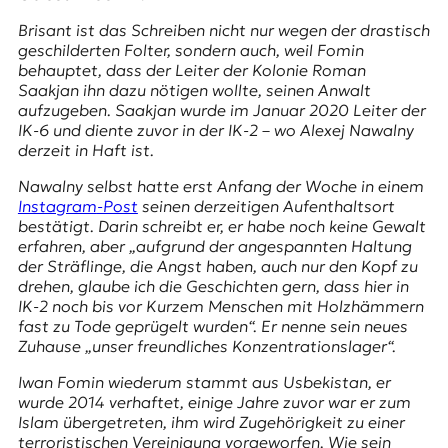
E
Brisant ist das Schreiben nicht nur wegen der drastisch
K
geschilderten Folter, sondern auch, weil Fomin
behauptet, dass der Leiter der Kolonie Roman
O
Saakjan ihn dazu nötigen wollte, seinen Anwalt
aufzugeben. Saakjan wurde im Januar 2020 Leiter der
D
IK-6 und diente zuvor in der IK-2 – wo Alexej Nawalny
derzeit in Haft ist.
E
Nawalny selbst hatte erst Anfang der Woche in einem
R
Instagram
-Post
seinen derzeitigen Aufenthaltsort
bestätigt. Darin schreibt er, er habe noch keine Gewalt
erfahren, aber „aufgrund der angespannten Haltung
W
der Sträflinge, die Angst haben, auch nur den Kopf zu
i
drehen, glaube ich die Geschichten gern, dass hier in
s
IK-2 noch bis vor Kurzem Menschen mit Holzhämmern
s
fast zu Tode geprügelt wurden“. Er nenne sein neues
e
Zuhause „unser freundliches Konzentrationslager“.
n
,
Iwan Fomin wiederum stammt aus Usbekistan, er
J
wurde 2014 verhaftet, einige Jahre zuvor war er zum
o
Islam übergetreten, ihm wird Zugehörigkeit zu einer
u
terroristischen Vereinigung vorgeworfen. Wie sein