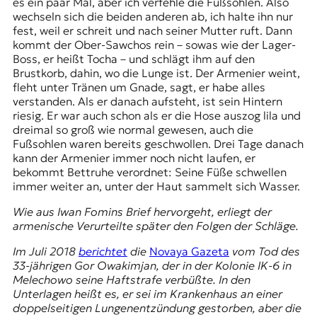
es ein paar Mal, aber ich verfehle die Fußsohlen. Also
wechseln sich die beiden anderen ab, ich halte ihn nur
fest, weil er schreit und nach seiner Mutter ruft. Dann
kommt der Ober-Sawchos rein – sowas wie der Lager-
Boss, er heißt Tocha – und schlägt ihm auf den
Brustkorb, dahin, wo die Lunge ist. Der Armenier weint,
fleht unter Tränen um Gnade, sagt, er habe alles
verstanden. Als er danach aufsteht, ist sein Hintern
riesig. Er war auch schon als er die Hose auszog lila und
dreimal so groß wie normal gewesen, auch die
Fußsohlen waren bereits geschwollen. Drei Tage danach
kann der Armenier immer noch nicht laufen, er
bekommt Bettruhe verordnet: Seine Füße schwellen
immer weiter an, unter der Haut sammelt sich Wasser.
Wie aus Iwan Fomins Brief hervorgeht, erliegt der
armenische Verurteilte später den Folgen der Schläge.
Im Juli 2018
berichtet
die
Novaya Gazeta
vom Tod des
33-jährigen Gor Owakimjan, der in der Kolonie IK-6 in
Melechowo seine Haftstrafe verbüßte. In den
Unterlagen heißt es, er sei im Krankenhaus an einer
doppelseitigen Lungenentzündung gestorben, aber die