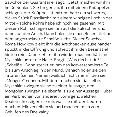
Sawchos der Quarantäne, sagt: „Jetzt machen wir ihm
heiße Sohlen“. Sie fangen an, ihn mit einem Knüppel zu
schlagen, der Knüppel ist extrem hart: ein schweres,
dickes Stück Plastikrohr, mit einem winzigen Loch in der
Mitte – solche Rohre habe ich noch nie gesehen. Mit
diesem Rohr schlagen sie ihm auf die Fußsohlen und
dann auf den Arsch. Dann holen sie einen Besenstiel, an
dem angetrocknete Scheiße klebt. Dieser Sawchos
Roma Nowikow zieht ihm die Arschbacken auseinander,
spuckt in die Öffnung und schiebt ihm den Besenstiel
hinten rein. Dann zieht er ihn wieder raus und hält ihn
Myschkin unter die Nase. Fragt: „Was riechst du?“ –
„Scheiße.“ Dann steckt er ihm das kotverschmierte Teil
bis zum Anschlag in den Mund. Danach holen sie den
Tataren (seinen Namen weiß ich nicht mehr), den sie
„Mongole“ nennen. Mit dem machen sie dasselbe.
Myschkin zwingen sie so zu einer Aussage, den
Mongolen zwingen sie ebenfalls zu einer Aussage – über
ein Verbrechen von anderen, von irgendwelchen
Dealern. So zeigen sie mir, was sie mit den Leuten
machen. Mir verzeihen sie und machen mich zum
Gehilfen des Dnewalny.