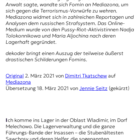
r
Anwalt sagte, wandte sich Fomin an
Mediazona
, um
n
sich gegen die Terrorismus-Vorwürfe zu wehren.
a
Mediazona
widmet sich in zahlreichen Reportagen und
l
Analysen dem russischen Strafsystem. Das Online-
i
Medium wurde von den Pussy-Riot-Aktivistinnen Nadja
s
Tolokonnikowa und Maria Aljochina nach deren
m
Lagerhaft gegründet.
u
s
dekoder bringt einen Auszug der teilweise äußerst
u
drastischen Schilderungen Fomins.
n
d
Original
2. März 2021
von
Dimitri Tkatschew
auf
M
Mediazona
e
Übersetzung
18. März 2021
von
Jennie Seitz
(gekürzt)
d
i
e
n
k
Ich komme ins Lager in der Oblast Wladimir, im Dorf
o
Melechowo. Die Lagerverwaltung und die ganze
m
Führungs-Bande der Insassen – die Stubenältesten
p
Sawchosy
und deren Helfer, die sogenannten
e