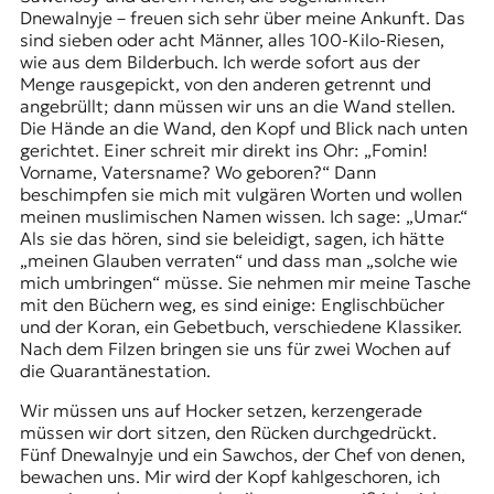
Dnewalnyje
– freuen sich sehr über meine Ankunft. Das
t
sind sieben oder acht Männer, alles 100-Kilo-Riesen,
e
wie aus dem Bilderbuch. Ich werde sofort aus der
n
Menge rausgepickt, von den anderen getrennt und
z
angebrüllt; dann müssen wir uns an die Wand stellen.
z
Die Hände an die Wand, den Kopf und Blick nach unten
u
gerichtet. Einer schreit mir direkt ins Ohr: „Fomin!
O
Vorname, Vatersname? Wo geboren?“ Dann
s
beschimpfen sie mich mit vulgären Worten und wollen
t
meinen muslimischen Namen wissen. Ich sage: „Umar.“
e
Als sie das hören, sind sie beleidigt, sagen, ich hätte
u
„meinen Glauben verraten“ und dass man „solche wie
r
mich umbringen“ müsse. Sie nehmen mir meine Tasche
o
mit den Büchern weg, es sind einige: Englischbücher
p
und der Koran, ein Gebetbuch, verschiedene Klassiker.
a
Nach dem Filzen bringen sie uns für zwei Wochen auf
.
die Quarantänestation.
Wir müssen uns auf Hocker setzen, kerzengerade
müssen wir dort sitzen, den Rücken durchgedrückt.
Fünf Dnewalnyje und ein Sawchos, der Chef von denen,
bewachen uns. Mir wird der Kopf kahlgeschoren, ich