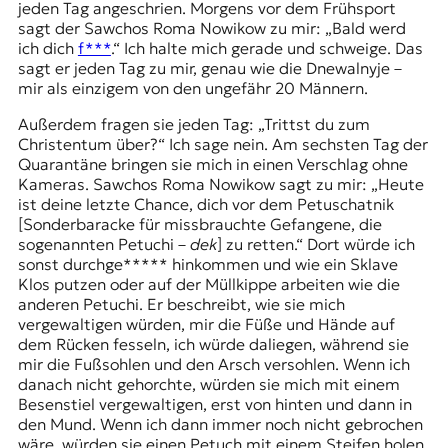
jeden Tag angeschrien. Morgens vor dem Frühsport
sagt der Sawchos Roma Nowikow zu mir: „Bald werd
ich dich
f***
.“ Ich halte mich gerade und schweige. Das
sagt er jeden Tag zu mir, genau wie die Dnewalnyje –
mir als einzigem von den ungefähr 20 Männern.
Außerdem fragen sie jeden Tag: „Trittst du zum
Christentum über?“ Ich sage nein. Am sechsten Tag der
Quarantäne bringen sie mich in einen Verschlag ohne
Kameras. Sawchos Roma Nowikow sagt zu mir: „Heute
ist deine letzte Chance, dich vor dem Petuschatnik
[Sonderbaracke für missbrauchte Gefangene, die
sogenannten
Petuchi
–
dek
] zu retten.“ Dort würde ich
sonst durchge***** hinkommen und wie ein Sklave
Klos putzen oder auf der Müllkippe arbeiten wie die
anderen Petuchi. Er beschreibt, wie sie mich
vergewaltigen würden, mir die Füße und Hände auf
dem Rücken fesseln, ich würde daliegen, während sie
mir die Fußsohlen und den Arsch versohlen. Wenn ich
danach nicht gehorchte, würden sie mich mit einem
Besenstiel vergewaltigen, erst von hinten und dann in
den Mund. Wenn ich dann immer noch nicht gebrochen
wäre, würden sie einen Petuch mit einem Steifen holen,