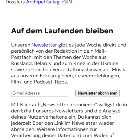
Dossiers
Archipel Gulag-FSIN
E
Auf dem Laufenden bleiben
m
Unseren
Newsletter
gibt es jede Woche direkt und
p
persönlich von der Redaktion in dein Mail-
f
Postfach: mit den Themen der Woche aus
Russland, Belarus und zum Krieg in der Ukraine
e
sowie zahlreichen Veranstaltungshinweisen, Musik
h
aus unseren Fokusregionen, Leseempfehlungen,
Film- und Podcast-Tipps.
l
u
Newsletter abonnieren
n
Mit Klick auf „Newsletter abonnieren“ willigst du in
den Erhalt unseres Newsletters und die Analyse
g
deines Nutzerverhaltens ein. Du kannst dich
e
jederzeit über den Link im Newsletter wieder
abmelden. Weitere Informationen zur
n
Verarbeitung deiner Daten und zum Widerruf