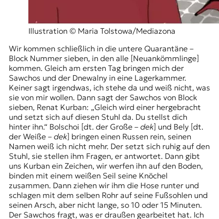
Illustration © Maria Tolstowa/Mediazona
Wir kommen schließlich in die untere Quarantäne –
Block Nummer sieben, in den alle [Neuankömmlinge]
kommen. Gleich am ersten Tag bringen mich der
Sawchos und der Dnewalny in eine Lagerkammer.
Keiner sagt irgendwas, ich stehe da und weiß nicht, was
sie von mir wollen. Dann sagt der Sawchos von Block
sieben, Renat Kurban: „Gleich wird einer hergebracht
und setzt sich auf diesen Stuhl da. Du stellst dich
hinter ihn.“ Bolschoi [dt. der Große –
dek
] und Bely [dt.
der Weiße –
dek
] bringen einen Russen rein, seinen
Namen weiß ich nicht mehr. Der setzt sich ruhig auf den
Stuhl, sie stellen ihm Fragen, er antwortet. Dann gibt
uns Kurban ein Zeichen, wir werfen ihn auf den Boden,
binden mit einem weißen Seil seine Knöchel
zusammen. Dann ziehen wir ihm die Hose runter und
schlagen mit dem selben Rohr auf seine Fußsohlen und
seinen Arsch, aber nicht lange, so 10 oder 15 Minuten.
Der Sawchos fragt, was er draußen gearbeitet hat. Ich