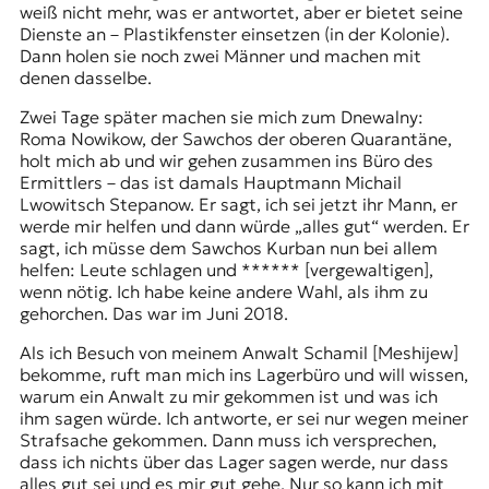
weiß nicht mehr, was er antwortet, aber er bietet seine
Dienste an – Plastikfenster einsetzen (in der Kolonie).
Dann holen sie noch zwei Männer und machen mit
denen dasselbe.
Zwei Tage später machen sie mich zum Dnewalny:
Roma Nowikow, der Sawchos der oberen Quarantäne,
holt mich ab und wir gehen zusammen ins Büro des
Ermittlers – das ist damals Hauptmann Michail
Lwowitsch Stepanow. Er sagt, ich sei jetzt ihr Mann, er
werde mir helfen und dann würde „alles gut“ werden. Er
sagt, ich müsse dem Sawchos Kurban nun bei allem
helfen: Leute schlagen und ****** [vergewaltigen],
wenn nötig. Ich habe keine andere Wahl, als ihm zu
gehorchen. Das war im Juni 2018.
Als ich Besuch von meinem Anwalt Schamil [Meshijew]
bekomme, ruft man mich ins Lagerbüro und will wissen,
warum ein Anwalt zu mir gekommen ist und was ich
ihm sagen würde. Ich antworte, er sei nur wegen meiner
Strafsache gekommen. Dann muss ich versprechen,
dass ich nichts über das Lager sagen werde, nur dass
alles gut sei und es mir gut gehe. Nur so kann ich mit