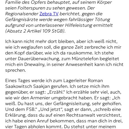
Familie des Opfers behauptet, auf seinem Körper
seien Folterspuren zu sehen gewesen. Der
Regionalsender
Zebra TV
berichtet, gegen die
Gefängnisärzte werde wegen fahrlässiger Tötung
aufgrund von unterlassener Hilfeleistung ermittelt
(Absatz 2 Artikel 109 StGB).
Ich kann nicht mehr dort bleiben, aber ich weiß nicht,
wie ich weglaufen soll, die ganze Zeit zerbreche ich mir
den Kopf darüber, wie ich da rauskomme. Ich stehe
unter Dauerüberwachung, zum Münztelefon begleitet
mich ein Dnewalny, in seiner Anwesenheit kann ich nicht
sprechen.
Eines Tages werde ich zum Lagerleiter Roman
Saakowitsch Saakjan gerufen. Ich setze mich ihm
gegenüber, er sagt: „Erzähl.“ Ich erzähle sehr viel, auch,
wie wir den Armenier umgebracht haben. Er sagt: „Ich
weiß. Du hast uns, der Gefängnisleitung, sehr geholfen.
Und dem FSB.“ „Und jetzt“, sagt er dann, „schreib eine
Erklärung, dass du auf einen Rechtsanwalt verzichtest,
ich habe einen Anruf bekommen, dass man dich in drei,
vier Tagen abholen kommt. Du stehst unter meinem