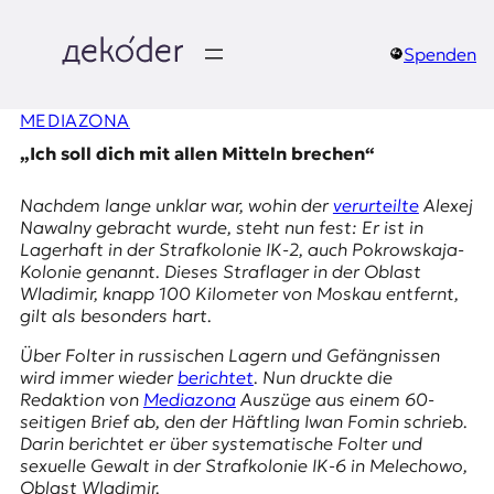
Zum
Inhalt
springen
Spenden
д
MEDIAZONA
e
„Ich soll dich mit allen Mitteln brechen“
k
Nachdem lange unklar war, wohin der
verurteilte
Alexej
o
Nawalny gebracht wurde, steht nun fest: Er ist in
Lagerhaft in der Strafkolonie IK-2, auch Pokrowskaja-
d
Kolonie genannt. Dieses Straflager in der Oblast
Wladimir, knapp 100 Kilometer von Moskau entfernt,
e
gilt als besonders hart.
r
Über Folter in russischen Lagern und Gefängnissen
wird immer wieder
berichtet
. Nun druckte die
|
Redaktion von
Mediazona
Auszüge aus einem 60-
seitigen Brief ab, den der Häftling Iwan Fomin schrieb.
D
Darin berichtet er über systematische Folter und
sexuelle Gewalt in der Strafkolonie IK-6 in Melechowo,
Oblast Wladimir.