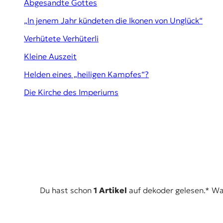
Abgesandte Gottes
t
e
„In jenem Jahr kündeten die Ikonen von Unglück“
n
z
Verhütete Verhüterli
z
Kleine Auszeit
u
O
Helden eines „heiligen Kampfes“?
s
t
Die Kirche des Imperiums
e
u
r
o
p
a
.
Du hast schon
1 Artikel
auf dekoder gelesen.* Was 