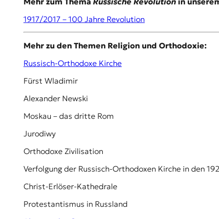
Mehr zum Thema
Russische Revolution
in unserem
r
n
1917/2017 – 100 Jahre Revolution
a
l
i
Mehr zu den Themen Religion und Orthodoxie:
s
m
Russisch-Orthodoxe Kirche
u
s
Fürst Wladimir
u
Alexander Newski
n
d
Moskau – das dritte Rom
M
e
Jurodiwy
d
i
Orthodoxe Zivilisation
e
n
Verfolgung der Russisch-Orthodoxen Kirche in den 19
k
Christ-Erlöser-Kathedrale
o
m
Protestantismus in Russland
p
e