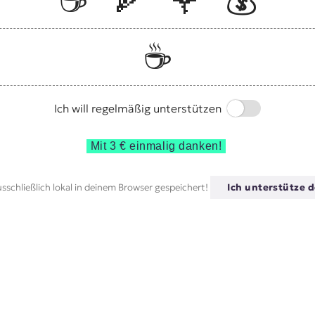
☕️
🍕
🌹
💰
☕️
Switch
Ich will regelmäßig unterstützen
Mit 3 € einmalig danken!
sschließlich lokal in deinem Browser gespeichert!
Ich unterstütze d