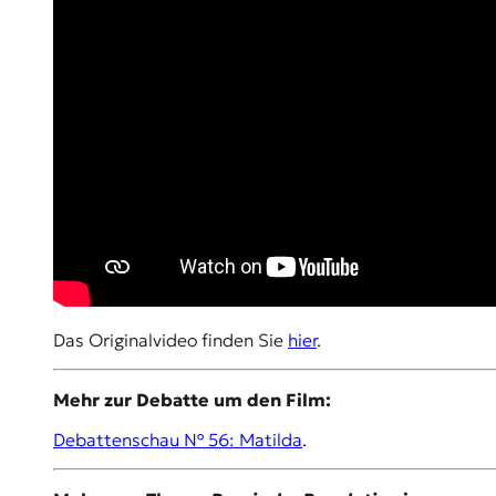
E
K
O
D
E
R
W
i
s
Das Originalvideo finden Sie
hier
.
s
e
n
Mehr zur Debatte um den Film:
,
J
Debattenschau № 56: Matilda
.
o
u