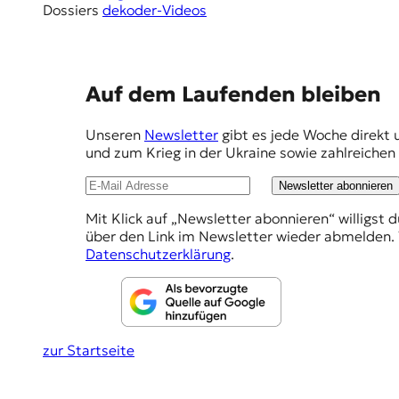
Dossiers
dekoder-Videos
E
Auf dem Laufenden bleiben
m
Unseren
Newsletter
gibt es jede Woche direkt 
p
und zum Krieg in der Ukraine sowie zahlreiche
f
Newsletter abonnieren
e
Mit Klick auf „Newsletter abonnieren“ willigst 
h
über den Link im Newsletter wieder abmelden. 
l
Datenschutzerklärung
.
u
n
g
zur Startseite
e
n