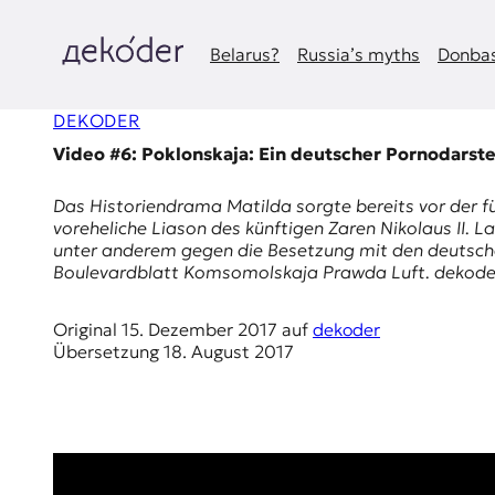
Zum
Inhalt
springen
Belarus?
Russia’s myths
Donbas
д
DEKODER
e
Video #6: Poklonskaja: Ein deutscher Pornodarstel
k
Das Historiendrama
Matilda
sorgte bereits vor der f
o
voreheliche Liason des künftigen Zaren Nikolaus II.
unter anderem gegen die Besetzung mit den deutsche
d
Boulevardblatt
Komsomolskaja Prawda
Luft. dekode
e
Original
15. Dezember 2017
auf
dekoder
Übersetzung
18. August 2017
r
|
D