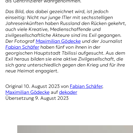
als Gentrifizierer wahrgenommen.
r
n
Das Bild, das dabei gezeichnet wird, ist jedoch
a
einseitig: Nicht nur junge ITler mit sechsstelligen
l
Jahreseinkünften haben Russland den Rücken gekehrt,
i
auch viele Kreative, Medienschaffende und
s
zivilgesellschaftliche Akteure sind ins Exil gegangen.
m
Der Fotograf
Maximilian Gödecke
und der Journalist
u
Fabian Schäfer
haben fünf von ihnen in der
s
georgischen Hauptstadt Tbilissi aufgesucht. Aus dem
u
Exil heraus bilden sie eine aktive Zivilgesellschaft, die
n
sich ganz unterschiedlich gegen den Krieg und für ihre
d
neue Heimat engagiert.
M
e
d
Original
10. August 2023
von
Fabian Schäfer
,
i
Maximilian Gödecke
auf
dekoder
e
Übersetzung
9. August 2023
n
k
o
m
p
e