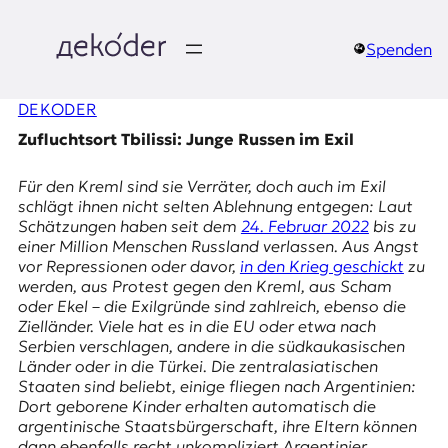
Zum
Inhalt
springen
Spenden
д
DEKODER
e
Zufluchtsort Tbilissi: Junge Russen im Exil
k
Für den Kreml sind sie Verräter, doch auch im Exil
o
schlägt ihnen nicht selten Ablehnung entgegen: Laut
Schätzungen haben seit dem
24. Februar 2022
bis zu
d
einer Million Menschen Russland verlassen. Aus Angst
vor Repressionen oder davor,
in den Krieg geschickt
zu
e
werden, aus Protest gegen den Kreml, aus Scham
oder Ekel – die Exilgründe sind zahlreich, ebenso die
r
Zielländer. Viele hat es in die EU oder etwa nach
Serbien verschlagen, andere in die südkaukasischen
|
Länder oder in die Türkei. Die zentralasiatischen
Staaten sind beliebt, einige fliegen nach Argentinien:
D
Dort geborene Kinder erhalten automatisch die
argentinische Staatsbürgerschaft, ihre Eltern können
dann ebenfalls recht unkompliziert Argentinier