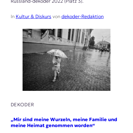
Russland-dekoder 2022 (Platz 3).
In
Kultur & Diskurs
von
dekoder-Redaktion
DEKODER
„Mir sind meine Wurzeln, meine Familie und
meine Heimat genommen worden“