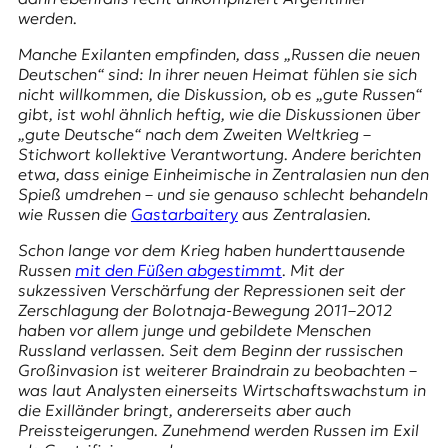
E
werden.
K
Manche Exilanten empfinden, dass „Russen die neuen
O
Deutschen“ sind: In ihrer neuen Heimat fühlen sie sich
nicht willkommen, die Diskussion, ob es „gute Russen“
D
gibt, ist wohl ähnlich heftig, wie die Diskussionen über
„gute Deutsche“ nach dem Zweiten Weltkrieg –
E
Stichwort kollektive Verantwortung. Andere berichten
etwa, dass einige Einheimische in Zentralasien nun den
R
Spieß umdrehen – und sie genauso schlecht behandeln
wie Russen die
Gastarbaitery
aus Zentralasien.
Schon lange vor dem Krieg haben hunderttausende
W
Russen
mit den Füßen abgestimmt
. Mit der
i
sukzessiven Verschärfung der Repressionen seit der
s
Zerschlagung der Bolotnaja-Bewegung 2011–2012
s
haben vor allem junge und gebildete Menschen
e
Russland verlassen. Seit dem Beginn der russischen
n
Großinvasion ist weiterer Braindrain zu beobachten –
,
was laut Analysten einerseits Wirtschaftswachstum in
J
die Exilländer bringt, andererseits aber auch
o
Preissteigerungen. Zunehmend werden Russen im Exil
u