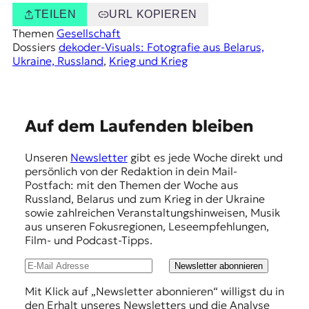
TEILEN
URL KOPIEREN
Themen
Gesellschaft
Dossiers
dekoder-Visuals: Fotografie aus Belarus,
Ukraine, Russland
, 
Krieg und Krieg
E
Auf dem Laufenden bleiben
m
Unseren
Newsletter
gibt es jede Woche direkt und
p
persönlich von der Redaktion in dein Mail-
f
Postfach: mit den Themen der Woche aus
Russland, Belarus und zum Krieg in der Ukraine
e
sowie zahlreichen Veranstaltungshinweisen, Musik
h
aus unseren Fokusregionen, Leseempfehlungen,
Film- und Podcast-Tipps.
l
u
Newsletter abonnieren
n
Mit Klick auf „Newsletter abonnieren“ willigst du in
den Erhalt unseres Newsletters und die Analyse