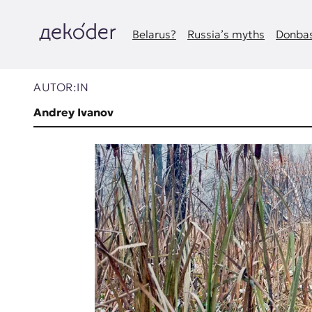
Zum
Inhalt
springen
Belarus?
Russia’s myths
Donbas
д
e
AUTOR:IN
k
Andrey Ivanov
o
d
e
r
|
D