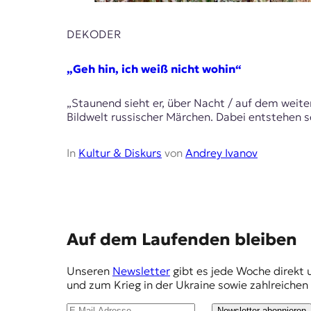
E
K
DEKODER
O
„Geh hin, ich weiß nicht wohin“
D
„Staunend sieht er, über Nacht / auf dem weite
E
Bildwelt russischer Märchen. Dabei entstehen s
R
In
Kultur & Diskurs
von
Andrey Ivanov
W
i
s
s
e
E
Auf dem Laufenden bleiben
n
m
,
Unseren
Newsletter
gibt es jede Woche direkt 
J
p
und zum Krieg in der Ukraine sowie zahlreiche
o
f
u
Newsletter abonnieren