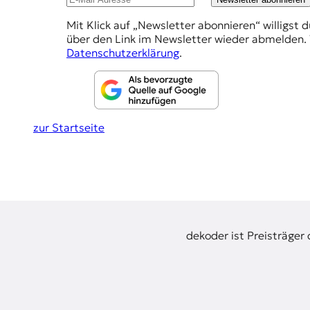
r
e
n
Mit Klick auf „Newsletter abonnieren“ willigst 
h
a
über den Link im Newsletter wieder abmelden. 
l
l
Datenschutzerklärung
.
i
u
s
m
n
u
g
s
zur Startseite
u
e
n
n
d
M
e
d
i
e
dekoder ist Preisträger
n
k
o
m
p
e