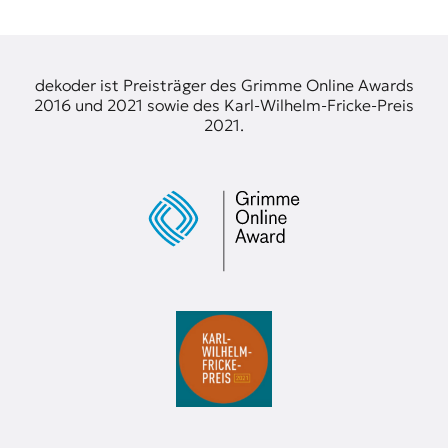
t
e
n
z
dekoder ist Preisträger des Grimme Online Awards
z
2016 und 2021 sowie des Karl-Wilhelm-Fricke-Preis
u
2021.
O
s
t
e
u
r
o
p
a
.