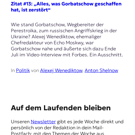
E
Zitat #13: „Alles, was Gorbatschow geschaffen
K
hat, ist zerstört“
O
Wie stand Gorbatschow, Wegbereiter der
Perestroika, zum russischen Angriffskrieg in der
D
Ukraine? Alexej Wenediktow, ehemaliger
Chefredakteur von Echo Moskwy, war
E
Gorbatschow nahe und äußerte sich dazu Ende
Juli im Video-Interview mit Forbes. Ein Ausschnitt.
R
In
Politik
von
Alexej Wenediktow
,
Anton Shelnow
W
i
s
s
e
E
n
Auf dem Laufenden bleiben
,
m
J
Unseren
Newsletter
gibt es jede Woche direkt und
p
o
persönlich von der Redaktion in dein Mail-
u
f
Postfach: mit den Themen der Woche aus