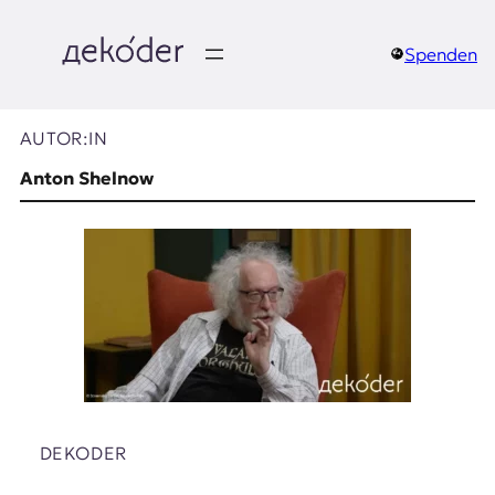
Zum
Inhalt
springen
Spenden
д
e
AUTOR:IN
k
Anton Shelnow
o
d
e
r
|
D
DEKODER