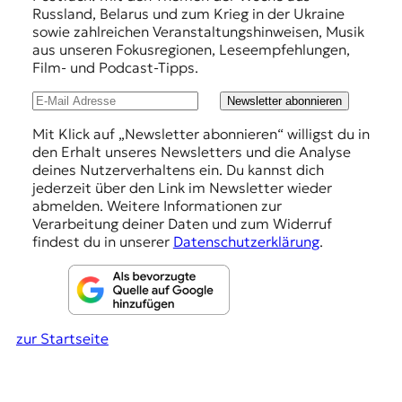
r
Russland, Belarus und zum Krieg in der Ukraine
e
n
sowie zahlreichen Veranstaltungshinweisen, Musik
a
h
aus unseren Fokusregionen, Leseempfehlungen,
l
Film- und Podcast-Tipps.
l
i
s
u
Newsletter abonnieren
m
n
u
Mit Klick auf „Newsletter abonnieren“ willigst du in
s
den Erhalt unseres Newsletters und die Analyse
g
u
deines Nutzerverhaltens ein. Du kannst dich
e
n
jederzeit über den Link im Newsletter wieder
d
abmelden. Weitere Informationen zur
n
M
Verarbeitung deiner Daten und zum Widerruf
e
findest du in unserer
Datenschutzerklärung
.
d
i
e
n
k
zur Startseite
o
m
p
e