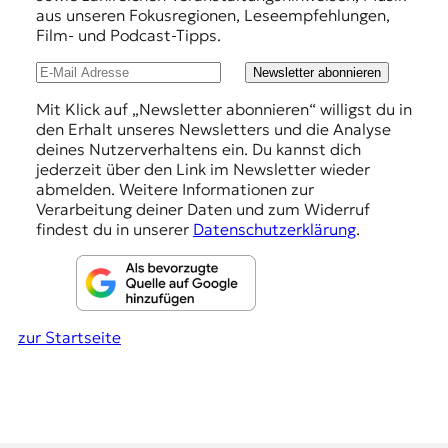
r
h
aus unseren Fokusregionen, Leseempfehlungen,
n
Film- und Podcast-Tipps.
l
a
l
u
Newsletter abonnieren
i
n
s
Mit Klick auf „Newsletter abonnieren“ willigst du in
m
den Erhalt unseres Newsletters und die Analyse
g
u
deines Nutzerverhaltens ein. Du kannst dich
e
s
jederzeit über den Link im Newsletter wieder
u
abmelden. Weitere Informationen zur
n
n
Verarbeitung deiner Daten und zum Widerruf
d
findest du in unserer
Datenschutzerklärung
.
M
e
d
i
e
zur Startseite
n
k
o
m
p
e