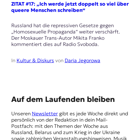
E
ZITAT #17: „Ich werde jetzt doppelt so viel über
K
queere Menschen schreiben“
O
Russland hat die repressiven Gesetze gegen
„Homosexuelle Propaganda“ weiter versсhärft.
D
Der Moskauer Trans-Autor Mikita Franko
kommentiert dies auf Radio Svoboda.
E
R
In
Kultur & Diskurs
von
Daria Jegorowa
W
i
s
E
s
Auf dem Laufenden bleiben
e
m
n
Unseren
Newsletter
gibt es jede Woche direkt und
p
,
persönlich von der Redaktion in dein Mail-
J
f
Postfach: mit den Themen der Woche aus
o
Russland, Belarus und zum Krieg in der Ukraine
e
u
sowie zahlreichen Veranstaltungshinweisen, Musik