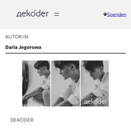
Zum
Inhalt
springen
Spenden
д
e
AUTOR:IN
k
Daria Jegorowa
o
d
e
r
|
D
DEKODER