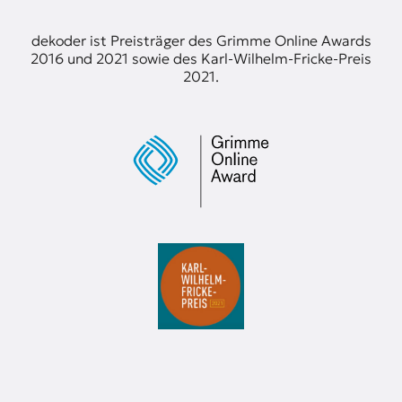
t
e
dekoder ist Preisträger des Grimme Online Awards
n
2016 und 2021 sowie des Karl-Wilhelm-Fricke-Preis
z
2021.
z
u
O
s
t
e
u
r
o
p
a
.