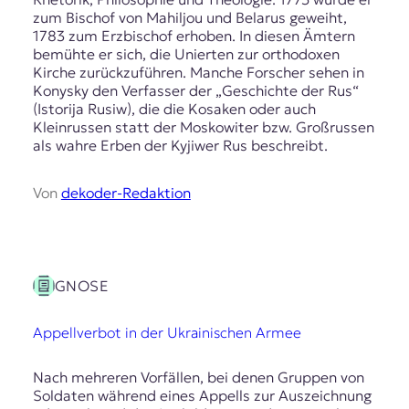
r
zum Bischof von Mahiljou und Belarus geweiht,
n
1783 zum Erzbischof erhoben. In diesen Ämtern
a
bemühte er sich, die Unierten zur orthodoxen
l
Kirche zurückzuführen. Manche Forscher sehen in
i
Konysky den Verfasser der „Geschichte der Rus“
s
(Istorija Rusiw), die die Kosaken oder auch
m
Kleinrussen statt der Moskowiter bzw. Großrussen
u
als wahre Erben der Kyjiwer Rus beschreibt.
s
u
n
Von
dekoder-Redaktion
d
M
e
d
i
GNOSE
e
n
Appellverbot in der Ukrainischen Armee
k
o
m
Nach mehreren Vorfällen, bei denen Gruppen von
p
Soldaten während eines Appells zur Auszeichnung
e