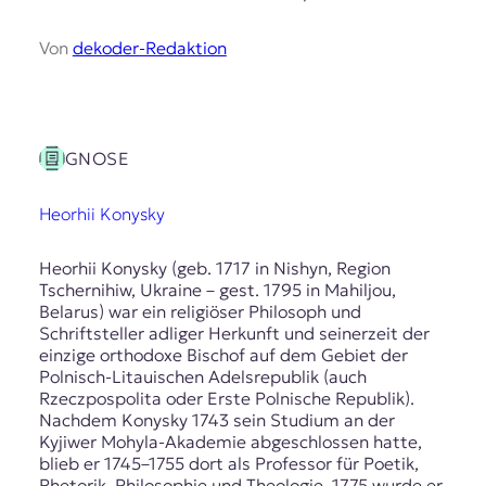
E
K
Von
dekoder-Redaktion
O
D
GNOSE
E
R
Heorhii Konysky
Heorhii Konysky (geb. 1717 in Nishyn, Region
W
Tschernihiw, Ukraine – gest. 1795 in Mahiljou,
i
Belarus) war ein religiöser Philosoph und
s
Schriftsteller adliger Herkunft und seinerzeit der
s
einzige orthodoxe Bischof auf dem Gebiet der
e
Polnisch-Litauischen Adelsrepublik (auch
n
Rzeczpospolita oder Erste Polnische Republik).
,
Nachdem Konysky 1743 sein Studium an der
J
Kyjiwer Mohyla-Akademie abgeschlossen hatte,
o
blieb er 1745–1755 dort als Professor für Poetik,
u
Rhetorik, Philosophie und Theologie. 1775 wurde er