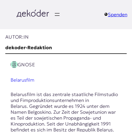
Zum
Inhalt
springen
Spenden
д
e
AUTOR:IN
k
dekoder-Redaktion
o
GNOSE
d
Belarusfilm
e
r
Belarusfilm ist das zentrale staatliche Filmstudio
und Fimproduktionsunternehmen in
|
Belarus. Gegründet wurde es 1924 unter dem
Namen Belgoskino. Zur Zeit der Sowjetunion war
D
es Teil der sowjetischen Propaganda- und
Kinoproduktion. Seit der Unabhängigkeit 1991
befindet es sich im Besitz der Republik Belarus.