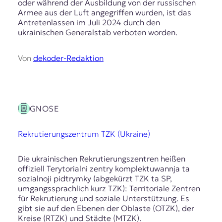
oder während der Ausbildung von der russischen
t
Armee aus der Luft angegriffen wurden, ist das
e
Antretenlassen im Juli 2024 durch den
n
ukrainischen Generalstab verboten worden.
z
z
u
Von
dekoder-Redaktion
O
s
t
e
u
GNOSE
r
o
Rekrutierungszentrum TZK (Ukraine)
p
a
.
Die ukrainischen Rekrutierungszentren heißen
offiziell Terytorialni zentry komplektuwannja ta
sozialnoji pidtrymky (abgekürzt TZK ta SP,
umgangssprachlich kurz TZK): Territoriale Zentren
für Rekrutierung und soziale Unterstützung. Es
gibt sie auf den Ebenen der Oblaste (OTZK), der
Kreise (RTZK) und Städte (MTZK).