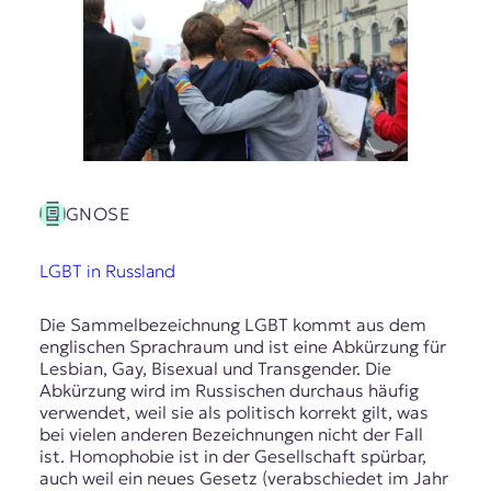
E
K
O
D
E
R
GNOSE
LGBT in Russland
W
i
s
Die Sammelbezeichnung LGBT kommt aus dem
s
englischen Sprachraum und ist eine Abkürzung für
e
Lesbian, Gay, Bisexual und Transgender. Die
n
Abkürzung wird im Russischen durchaus häufig
,
verwendet, weil sie als politisch korrekt gilt, was
J
bei vielen anderen Bezeichnungen nicht der Fall
o
ist. Homophobie ist in der Gesellschaft spürbar,
u
auch weil ein neues Gesetz (verabschiedet im Jahr