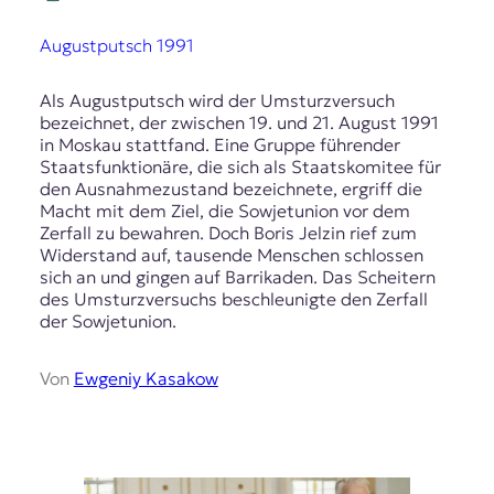
t
e
Augustputsch 1991
n
z
Als Augustputsch wird der Umsturzversuch
z
bezeichnet, der zwischen 19. und 21. August 1991
u
in Moskau stattfand. Eine Gruppe führender
O
Staatsfunktionäre, die sich als Staatskomitee für
s
den Ausnahmezustand bezeichnete, ergriff die
t
Macht mit dem Ziel, die Sowjetunion vor dem
e
Zerfall zu bewahren. Doch Boris Jelzin rief zum
u
Widerstand auf, tausende Menschen schlossen
r
sich an und gingen auf Barrikaden. Das Scheitern
o
des Umsturzversuchs beschleunigte den Zerfall
p
der Sowjetunion.
a
.
Von
Ewgeniy Kasakow