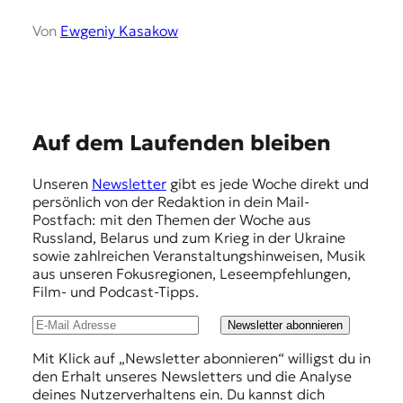
Von
Ewgeniy Kasakow
E
Auf dem Laufenden bleiben
m
Unseren
Newsletter
gibt es jede Woche direkt und
p
persönlich von der Redaktion in dein Mail-
f
Postfach: mit den Themen der Woche aus
Russland, Belarus und zum Krieg in der Ukraine
e
sowie zahlreichen Veranstaltungshinweisen, Musik
h
aus unseren Fokusregionen, Leseempfehlungen,
Film- und Podcast-Tipps.
l
u
Newsletter abonnieren
n
Mit Klick auf „Newsletter abonnieren“ willigst du in
den Erhalt unseres Newsletters und die Analyse
g
deines Nutzerverhaltens ein. Du kannst dich