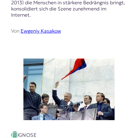
r
2013) die Menschen in stärkere Bedrängnis bringt,
n
konsolidiert sich die Szene zunehmend im
a
Internet.
l
i
Von
Ewgeniy Kasakow
s
m
u
s
u
n
d
M
e
d
i
e
n
k
o
m
p
GNOSE
e