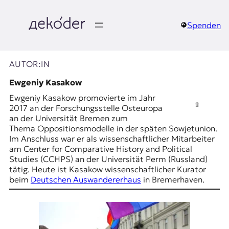
Zum
Inhalt
springen
Spenden
д
e
AUTOR:IN
k
Ewgeniy Kasakow
Ewgeniy Kasakow promovierte im Jahr
o
2017 an der Forschungsstelle Osteuropa
an der Universität Bremen zum
d
Thema Oppositionsmodelle in der späten Sowjetunion.
Im Anschluss war er als wissenschaftlicher Mitarbeiter
e
am Center for Comparative History and Political
Studies (CCHPS) an der Universität Perm (Russland)
r
tätig. Heute ist Kasakow wissenschaftlicher Kurator
beim
Deutschen Auswandererhaus
in Bremerhaven.
|
D