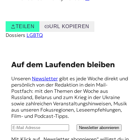
TEILEN
URL KOPIEREN
Dossiers
LGBTQ
E
Auf dem Laufenden bleiben
m
Unseren
Newsletter
gibt es jede Woche direkt und
p
persönlich von der Redaktion in dein Mail-
f
Postfach: mit den Themen der Woche aus
Russland, Belarus und zum Krieg in der Ukraine
e
sowie zahlreichen Veranstaltungshinweisen, Musik
h
aus unseren Fokusregionen, Leseempfehlungen,
Film- und Podcast-Tipps.
l
u
Newsletter abonnieren
n
Mit Klick auf „Newsletter abonnieren“ willigst du in