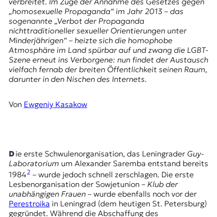
E
verbreitet. Im Zuge der Annahme des Gesetzes gegen
„homosexuelle Propaganda“ im Jahr 2013 – das
K
sogenannte
„Verbot der Propaganda
nichttraditioneller sexueller Orientierungen unter
O
Minderjährigen“
– heizte sich die homophobe
Atmosphäre im Land spürbar auf und zwang die LGBT-
D
Szene erneut ins Verborgene: nun findet der Austausch
vielfach fernab der breiten Öffentlichkeit seinen Raum,
E
darunter in den Nischen des Internets.
R
Von
Ewgeniy Kasakow
W
i
s
s
Die erste Schwulenorganisation, das Leningrader
Guy-
e
Laboratorium
um Alexander Saremba entstand bereits
n
2
1984
– wurde jedoch schnell zerschlagen. Die erste
,
Lesbenorganisation der Sowjetunion –
Klub der
J
unabhängigen Frauen
– wurde ebenfalls noch vor der
o
Perestroika
in Leningrad (dem heutigen St. Petersburg)
u
gegründet. Während die Abschaffung des