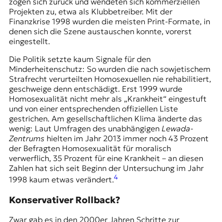
zogen sich zurück und wendeten sich kommerziellen
t
Projekten zu, etwa als Klubbetreiber. Mit der
e
Finanzkrise 1998 wurden die meisten Print-Formate, in
n
denen sich die Szene austauschen konnte, vorerst
z
eingestellt.
z
u
Die Politik setzte kaum Signale für den
O
Minderheitenschutz: So wurden die nach sowjetischem
s
Strafrecht verurteilten Homosexuellen nie rehabilitiert,
t
geschweige denn entschädigt. Erst 1999 wurde
e
Homosexualität nicht mehr als „Krankheit“ eingestuft
u
und von einer entsprechenden offiziellen Liste
r
gestrichen. Am gesellschaftlichen Klima änderte das
o
wenig: Laut Umfragen des unabhängigen
Lewada-
p
Zentrums
hielten im Jahr 2013 immer noch 43 Prozent
a
der Befragten Homosexualität für moralisch
.
verwerflich, 35 Prozent für eine Krankheit – an diesen
Zahlen hat sich seit Beginn der Untersuchung im Jahr
4
1998 kaum etwas verändert.
Konservativer Rollback?
Zwar gab es in den 2000er Jahren Schritte zur