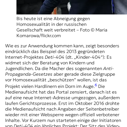
Bis heute ist eine Abneigung gegen
Homosexualität in der russischen
Gesellschaft weit verbreitet – Foto © Maria
Komarowa/flickr.com
Wie es zur Anwendung kommen kann, zeigt besonders
eindrücklich das Beispiel des 2013 gegründeten
Internet-Projektes
Deti-404
(dt. „Kinder-404“): Es
widmet sich der Beratung von Kindern und
Jugendlichen. Da die Macher des sogenannten
Anti-
Propaganda-Gesetzes
aber gerade diese Zielgruppe
vor Homosexualität „beschützen“ wollen, ist das
6
Projekt vielen Hardlinern ein Dorn im Auge.
Die
Medienaufsicht hat das Portal zensiert, danach ist es
auf eine neue Internet-Adresse umgezogen, außerdem
laufen Gerichtsprozesse. Erst im Oktober 2016 drohte
die Medienaufsicht nach Angaben der Seitenbetreiber
wieder mit einer Websperre wegen offiziell verbotener
Inhalte. Vor Kurzem nun starteten einige der Initiatoren
von
Deti-404
ein ähnliches Projekt: Der Sitz des Video-