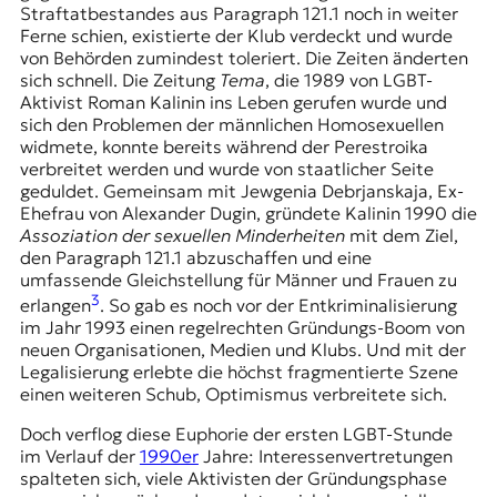
r
Straftatbestandes aus Paragraph 121.1 noch in weiter
n
Ferne schien, existierte der Klub verdeckt und wurde
a
von Behörden zumindest toleriert. Die Zeiten änderten
l
sich schnell. Die Zeitung
Tema
, die 1989 von LGBT-
i
Aktivist Roman Kalinin ins Leben gerufen wurde und
s
sich den Problemen der männlichen Homosexuellen
m
widmete, konnte bereits während der Perestroika
u
verbreitet werden und wurde von staatlicher Seite
s
geduldet. Gemeinsam mit Jewgenia Debrjanskaja, Ex-
u
Ehefrau von Alexander Dugin, gründete Kalinin 1990 die
n
Assoziation der sexuellen Minderheiten
mit dem Ziel,
d
den Paragraph 121.1 abzuschaffen und eine
M
umfassende Gleichstellung für Männer und Frauen zu
e
3
erlangen
. So gab es noch vor der Entkriminalisierung
d
im Jahr 1993 einen regelrechten Gründungs-Boom von
i
neuen Organisationen, Medien und Klubs. Und mit der
e
Legalisierung erlebte die höchst fragmentierte Szene
n
einen weiteren Schub, Optimismus verbreitete sich.
k
o
Doch verflog diese Euphorie der ersten LGBT-Stunde
m
im Verlauf der
1990er
Jahre: Interessenvertretungen
p
spalteten sich, viele Aktivisten der Gründungsphase
e