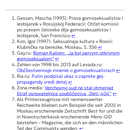
Gessen, Mascha (1993): Prava gomoseksualistov i
lesbijanok v Rossijskoj Federacii: Otčet komissii
po pravam čeloveka dlja gomoseksualistov i
lesbijanok, San Francisco
↩︎
Kon, Igor (1997): Seksualnaja kultura v Rossii:
Klubnička na berezke, Moskau, S. 356
↩︎
Gay.ru:
Roman Kalinin: „Ja byl pervym otkrynym
gomoseksualom“
↩︎
Zahlen von 1998 bis 2013 auf Levada.ru:
Občšestvennoje mnenie o gomoseksualistach
↩︎
Ria.ru:
Putin podpisal ukaz o zaprete gej-
propagandy sredi detej
↩︎
Zona.media:
Verchovnyj sud ne stal otmenjat
štraf osnovatelnice soobščestva „Deti-404“
↩︎
Als Printerzeugnisse mit nennenswerter
Reichweite blieben zum Beispiel die seit 2005 in
Moskau erscheinende Zeitschrift
Best for
und die
in Nowotscherkassk erscheinende
Mens-GID
bestehen – Magazine, die sich an den männlichen
Teil der Community wenden.
↩︎