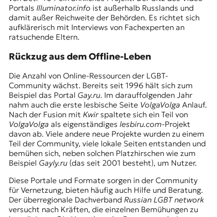
Portals
Illuminator.info
ist außerhalb Russlands und
damit außer Reichweite der Behörden. Es richtet sich
aufklärerisch mit Interviews von Fachexperten an
ratsuchende Eltern.
Rückzug aus dem Offline-Leben
Die Anzahl von Online-Ressourcen der LGBT-
Community wächst. Bereits seit 1996 hält sich zum
Beispiel das Portal
Gay.ru
. Im darauffolgenden Jahr
nahm auch die erste lesbische Seite
VolgaVolga
Anlauf.
Nach der Fusion mit
Kwir
spaltete sich ein Teil von
VolgaVolga
als eigenständiges
lesbiru.com
-Projekt
davon ab. Viele andere neue Projekte wurden zu einem
Teil der Community, viele lokale Seiten entstanden und
bemühen sich, neben solchen Platzhirschen wie zum
Beispiel
Gayly.ru
(das seit 2001 besteht), um Nutzer.
Diese Portale und Formate sorgen in der Community
für Vernetzung, bieten häufig auch Hilfe und Beratung.
Der überregionale Dachverband
Russian LGBT network
versucht nach Kräften, die einzelnen Bemühungen zu