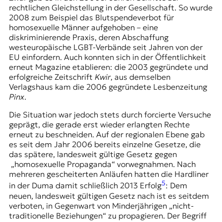
rechtlichen Gleichstellung in der Gesellschaft. So wurde
2008 zum Beispiel das Blutspendeverbot für
homosexuelle Männer aufgehoben – eine
diskriminierende Praxis, deren Abschaffung
westeuropäische LGBT-Verbände seit Jahren von der
EU einfordern. Auch konnten sich in der Öffentlichkeit
erneut Magazine etablieren: die 2003 gegründete und
erfolgreiche Zeitschrift
Kwir
, aus demselben
Verlagshaus kam die 2006 gegründete Lesbenzeitung
Pinx
.
Die Situation war jedoch stets durch forcierte Versuche
geprägt, die gerade erst wieder erlangten Rechte
erneut zu beschneiden. Auf der regionalen Ebene gab
es seit dem Jahr 2006 bereits einzelne Gesetze, die
das spätere, landesweit gültige Gesetz gegen
„homosexuelle Propaganda“ vorwegnahmen. Nach
mehreren gescheiterten Anläufen hatten die Hardliner
5
in der Duma damit schließlich 2013 Erfolg
: Dem
neuen, landesweit gültigen Gesetz nach ist es seitdem
verboten, in Gegenwart von Minderjährigen „nicht-
traditionelle Beziehungen“ zu propagieren. Der Begriff