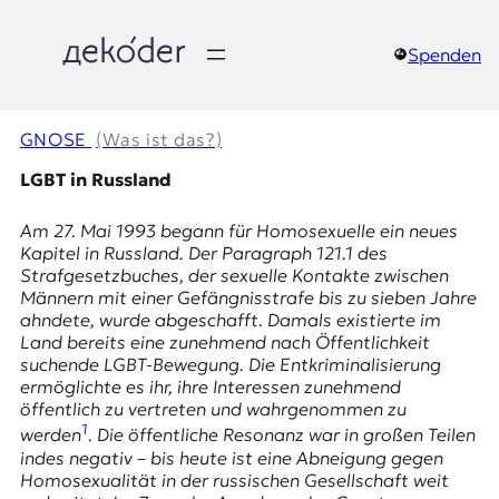
Zum
Inhalt
springen
Spenden
д
e
GNOSE
(Was ist das?)
k
LGBT in Russland
o
Am 27. Mai 1993 begann für Homosexuelle ein neues
Kapitel in Russland. Der Paragraph 121.1 des
d
Strafgesetzbuches, der sexuelle Kontakte zwischen
Männern mit einer Gefängnisstrafe bis zu sieben Jahre
e
ahndete, wurde abgeschafft. Damals existierte im
Land bereits eine zunehmend nach Öffentlichkeit
r
suchende LGBT-Bewegung. Die Entkriminalisierung
ermöglichte es ihr, ihre Interessen zunehmend
|
öffentlich zu vertreten und wahrgenommen zu
1
werden
. Die öffentliche Resonanz war in großen Teilen
D
indes negativ – bis heute ist eine Abneigung gegen
Homosexualität in der russischen Gesellschaft weit