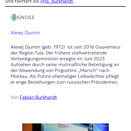
E
und twittert als
@fa_burkhardt
.
K
GNOSE
O
Alexej Djumin
D
E
Alexej Djumin (geb. 1972) ist seit 2016 Gouverneur
der Region Tula. Der frühere stellvertretende
R
Verteidigungsminister erregte im Juni 2023
Aufsehen durch seine mutmaßliche Beteiligung an
der Abwendung von Prigoshins „Marsch“ nach
W
Moskau. Als Putins ehemaliger Leibwächter pflegt
i
er enge Beziehungen zum russischen Präsidenten.
s
s
Von
Fabian Burkhardt
e
n
,
J
o
u