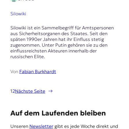
Silowiki
Silowiki ist ein Sammelbegriff für Amtspersonen
aus Sicherheitsorganen des Staates. Seit den
späten 1990er Jahren hat ihr Einfluss stetig
zugenommen. Unter Putin gehören sie zu den
einflussreichsten Akteuren innerhalb der
russischen Elite.
Von
Fabian Burkhardt
1
2
Nächste Seite
→
E
Auf dem Laufenden bleiben
m
Unseren
Newsletter
gibt es jede Woche direkt und