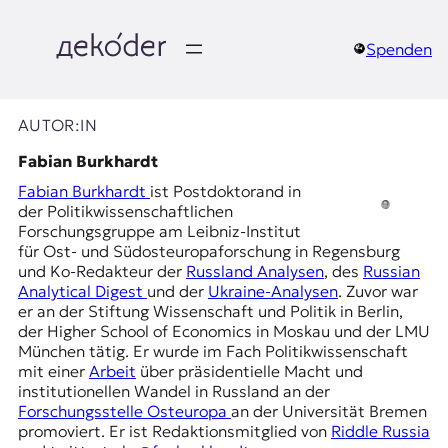
Zum
Inhalt
springen
Spenden
д
e
AUTOR:IN
k
Fabian Burkhardt
Fabian Burkhardt
ist Postdoktorand in
o
der Politikwissenschaftlichen
Forschungsgruppe am Leibniz-Institut
d
für Ost- und Südosteuropaforschung in Regensburg
und Ko-Redakteur der
Russland Analysen
, des
Russian
e
Analytical Digest
und der
Ukraine-Analysen
. Zuvor war
er an der Stiftung Wissenschaft und Politik in Berlin,
r
der Higher School of Economics in Moskau und der LMU
München tätig. Er wurde im Fach Politikwissenschaft
|
mit einer
Arbeit
über präsidentielle Macht und
institutionellen Wandel in Russland an der
D
Forschungsstelle Osteuropa
an der Universität Bremen
promoviert. Er ist Redaktionsmitglied von
Riddle Russia