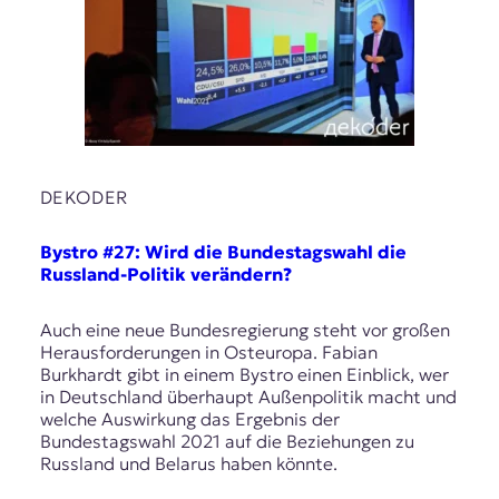
r
n
a
l
i
s
m
u
s
DEKODER
u
n
d
Bystro #27: Wird die Bundestagswahl die
M
Russland-Politik verändern?
e
d
Auch eine neue Bundesregierung steht vor großen
i
Herausforderungen in Osteuropa. Fabian
e
Burkhardt gibt in einem Bystro einen Einblick, wer
n
in Deutschland überhaupt Außenpolitik macht und
k
welche Auswirkung das Ergebnis der
o
Bundestagswahl 2021 auf die Beziehungen zu
m
Russland und Belarus haben könnte.
p
e