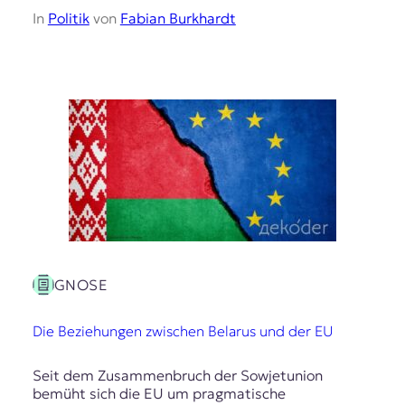
t
In
Politik
von
Fabian Burkhardt
e
n
z
z
u
O
s
t
e
u
r
o
p
a
GNOSE
.
Die Beziehungen zwischen Belarus und der EU
Seit dem Zusammenbruch der Sowjetunion
bemüht sich die EU um pragmatische