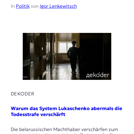
E
In
Politik
von
Igor Lenkewitsch
K
O
D
E
R
W
i
s
s
DEKODER
e
n
Warum das System Lukaschenko abermals die
,
Todesstrafe verschärft
J
o
Die belarussischen Machthaber verschärfen zum
u