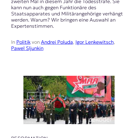
zweiten Mal in diesem Jahr die Todesstrafe. Sie
r
kann nun auch gegen Funktionäre des
n
Staatsapparates und Militärangehörige verhängt
a
werden. Warum? Wir bringen eine Auswahl an
l
Expertenstimmen.
i
s
m
In
Politik
von
Andrei Poluda
,
Igor Lenkewitsch
,
u
Pawel Sljunkin
s
u
n
d
M
e
d
i
e
n
k
o
m
p
e