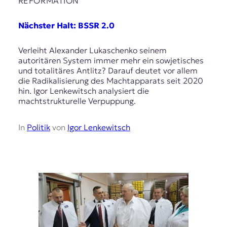
REFORMATION
t
e
Nächster Halt: BSSR 2.0
n
z
z
Verleiht Alexander Lukaschenko seinem
u
autoritären System immer mehr ein sowjetisches
O
und totalitäres Antlitz? Darauf deutet vor allem
s
die Radikalisierung des Machtapparats seit 2020
t
hin. Igor Lenkewitsch analysiert die
e
machtstrukturelle Verpuppung.
u
r
In
Politik
von
Igor Lenkewitsch
o
p
a
.