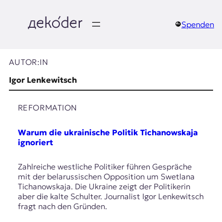
Zum
Inhalt
springen
Spenden
д
e
AUTOR:IN
k
Igor Lenkewitsch
o
REFORMATION
d
Warum die ukrainische Politik Tichanowskaja
e
ignoriert
r
Zahlreiche westliche Politiker führen Gespräche
mit der belarussischen Opposition um Swetlana
|
Tichanowskaja. Die Ukraine zeigt der Politikerin
aber die kalte Schulter. Journalist Igor Lenkewitsch
D
fragt nach den Gründen.