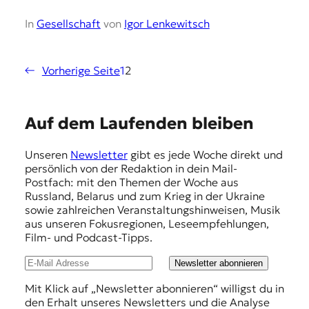
In
Gesellschaft
von
Igor Lenkewitsch
←
Vorherige Seite
1
2
E
Auf dem Laufenden bleiben
m
Unseren
Newsletter
gibt es jede Woche direkt und
p
persönlich von der Redaktion in dein Mail-
f
Postfach: mit den Themen der Woche aus
Russland, Belarus und zum Krieg in der Ukraine
e
sowie zahlreichen Veranstaltungshinweisen, Musik
h
aus unseren Fokusregionen, Leseempfehlungen,
Film- und Podcast-Tipps.
l
u
Newsletter abonnieren
n
Mit Klick auf „Newsletter abonnieren“ willigst du in
den Erhalt unseres Newsletters und die Analyse