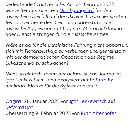
E
bedeutende Schüt­zen­hil­fe: Am 24. Februar 2022
K
wurde Belarus zu einem
Durchgangshof
für den
russischen Überfall auf die Ukraine. Lukaschenko steht
O
fest an der Seite des Kreml und unterstützt die
russische Aggression mit Logistik, Militäraufklärung
D
oder Dienstleistungen für die russische Armee.
Wäre es da für die ukrainische Führung nicht opportun,
E
sich mit Tichanowskaja zu verbünden und gemeinsam
mit der demokratischen Opposition das Regime
R
Lukaschenko zu schwächen?
Nicht so einfach, meint der belarussische Journalist
W
Igor Lenkewitsch – und analysiert auf
Reform.by
i
denkbare Motive für die Kyjiwer Funkstille.
s
s
e
Original
26. Januar 2023
von
Igor Lenkewitsch
auf
n
Reformation
,
Übersetzung
9. Februar 2023
von
Ruth Altenhofer
J
o
u