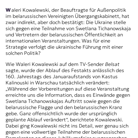
r
n
Waleri Kowalewski, der Beauftragte für Außenpolitik
a
im
belarussischen Vereinigten Übergangskabinett
, hat
l
zwar indirekt, aber doch bestätigt: Die Ukraine stelle
i
sich gegen eine Teilnahme von Swetlana Tichanowskaja
s
und Vertretern der belarussischen Öffentlichkeit an
m
internationalen Veranstaltungen. Was für eine
u
Strategie verfolgt die ukrainische Führung mit einer
s
solchen Politik?
u
n
Wie Waleri Kowalewski auf dem TV-Sender
Belsat
d
sagte, wurde der Ablauf des Festakts anlässlich des
M
160. Jahrestags des
Januaraufstands
von Kastus
e
Kalinouski in Warschau tatsächlich verändert:
d
„Während der Vorbereitungen auf diese Veranstaltung
i
erreichte uns die Information, dass es Einwände gegen
e
Swetlana Tichanowskajas Auftritt sowie gegen die
n
belarussische Flagge und den belarussischen Kranz
k
gebe. Ganz offensichtlich wurde der ursprünglich
o
geplante Ablauf verändert“, berichtete Kowalewski.
m
Dabei ging Kowalewski nicht ins Detail, wer genau sich
p
gegen eine vollwertige Teilnahme der belarussischen
e