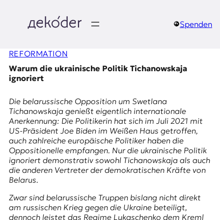
Zum
Inhalt
springen
Spenden
д
REFORMATION
e
Warum die ukrainische Politik Tichanowskaja
k
ignoriert
o
Die belarussische Opposition um Swetlana
Tichanowskaja genießt eigentlich internationale
d
Anerkennung: Die Politikerin hat sich im Juli 2021 mit
US-Präsident Joe Biden im Weißen Haus getroffen,
e
auch zahlreiche europäische Politiker haben die
Oppositionelle empfangen. Nur die ukrainische Politik
r
ignoriert demonstrativ sowohl Tichanowskaja als auch
die anderen Vertreter der demokratischen Kräfte von
|
Belarus.
D
Zwar sind belarus­si­sche Truppen bislang nicht di­rekt
am rus­si­schen Krieg gegen die Ukraine be­tei­ligt,
dennoch leistet das Regime Lukaschenko dem Kreml