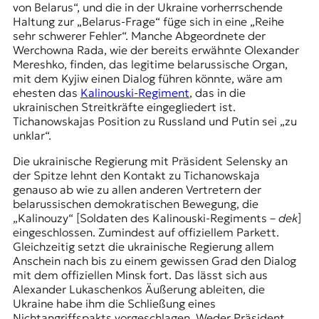
von Belarus“, und die in der Ukraine vorherrschende
Haltung zur „Belarus-Frage“ füge sich in eine „Reihe
sehr schwerer Fehler“. Manche Abgeordnete der
Werchowna Rada, wie der bereits erwähnte Olexander
Mereshko, finden, das legitime belarussische Organ,
mit dem Kyjiw einen Dialog führen könnte, wäre am
ehesten das
Kalinouski-Regiment
, das in die
ukrainischen Streitkräfte eingegliedert ist.
Tichanowskajas Position zu Russland und Putin sei „zu
unklar“.
Die ukrainische Regierung mit Präsident Selensky an
der Spitze lehnt den Kontakt zu Tichanowskaja
genauso ab wie zu allen anderen Vertretern der
belarussischen demokratischen Bewegung, die
„Kalinouzy“ [Soldaten des Kalinouski-Regiments –
dek
]
eingeschlossen. Zumindest auf offiziellem Parkett.
Gleichzeitig setzt die ukrainische Regierung allem
Anschein nach bis zu einem gewissen Grad den Dialog
mit dem offiziellen Minsk fort. Das lässt sich aus
Alexander Lukaschenkos Äußerung ableiten, die
Ukraine habe ihm die Schließung eines
Nichtangriffspakts vorgeschlagen. Weder Präsident