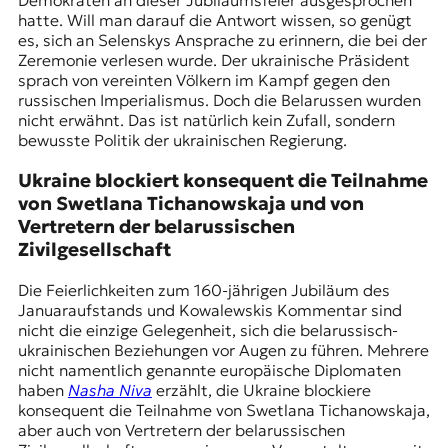
Demokraten an dieser Jubiläumsfeier ausgesprochen
t
hatte. Will man darauf die Antwort wissen, so genügt
e
es, sich an Selenskys Ansprache zu erinnern, die bei der
n
Zeremonie verlesen wurde. Der ukrainische Präsident
z
sprach von vereinten Völkern im Kampf gegen den
z
russischen Imperialismus. Doch die Belarussen wurden
u
nicht erwähnt. Das ist natürlich kein Zufall, sondern
O
bewusste Politik der ukrainischen Regierung.
s
t
Ukraine blockiert konsequent die Teilnahme
e
von Swetlana Tichanowskaja und von
u
Vertretern der belarussischen
r
Zivilgesellschaft
o
p
Die Feierlichkeiten zum 160-jährigen Jubiläum des
a
Januaraufstands und Kowalewskis Kommentar sind
.
nicht die einzige Gelegenheit, sich die belarussisch-
ukrainischen Beziehungen vor Augen zu führen. Mehrere
nicht namentlich genannte europäische Diplomaten
haben
Nasha Niva
erzählt, die Ukraine blockiere
konsequent die Teilnahme von Swetlana Tichanowskaja,
aber auch von Vertretern der belarussischen