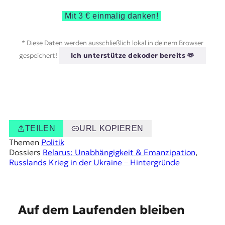
Mit 3 € einmalig danken!
* Diese Daten werden ausschließlich lokal in deinem Browser
gespeichert!
Ich unterstütze dekoder bereits 🫶
TEILEN
URL KOPIEREN
Themen
Politik
Dossiers
Belarus: Unabhängigkeit & Emanzipation
, 
Russlands Krieg in der Ukraine – Hintergründe
E
Auf dem Laufenden bleiben
m