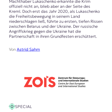
r
Machthaber Lukaschenko erkannte die Krim
n
offiziell nicht an, blieb aber an der Seite des
a
Kreml. Doch erst das Jahr 2020, als Lukaschenko
l
die Freiheitsbewegung in seinem Land
i
niederschlagen ließ, führte zu ersten, tiefen Rissen
s
zwischen Belarus und der Ukraine. Der russische
m
Angriffskrieg gegen die Ukraine hat die
u
Partnerschaft in ihren Grundfesten erschüttert.
s
u
Von
Astrid Sahm
n
d
M
e
d
i
e
n
k
o
m
p
SPECIAL
e