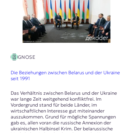
E
K
O
D
E
R
GNOSE
Die Beziehungen zwischen Belarus und der Ukraine
W
seit 1991
i
s
s
Das Verhältnis zwischen Belarus und der Ukraine
e
war lange Zeit weitgehend konfliktfrei. Im
n
Vordergrund stand für beide Länder, im
,
wirtschaftlichen Interesse gut miteinander
J
auszukommen. Grund für mögliche Spannungen
o
gab es, allen voran die russische Annexion der
u
ukrainischen Halbinsel Krim. Der belarussische