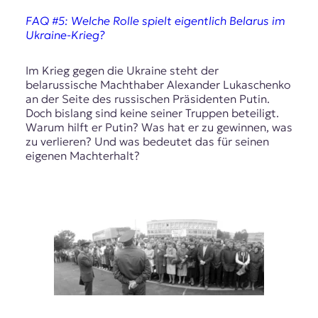
t
FAQ #5: Welche Rolle spielt eigentlich Belarus im
e
Ukraine-Krieg?
n
z
z
Im Krieg gegen die Ukraine steht der
u
belarussische Machthaber Alexander Lukaschenko
O
an der Seite des russischen Präsidenten Putin.
s
Doch bislang sind keine seiner Truppen beteiligt.
t
Warum hilft er Putin? Was hat er zu gewinnen, was
e
zu verlieren? Und was bedeutet das für seinen
u
eigenen Machterhalt?
r
o
p
a
.