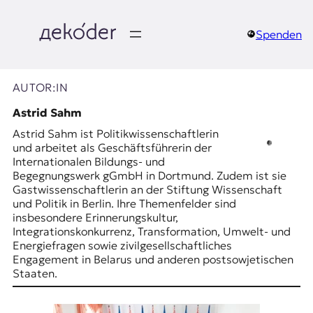
Zum
Inhalt
springen
Spenden
д
e
AUTOR:IN
k
Astrid Sahm
Astrid Sahm ist Politikwissenschaftlerin
o
und arbeitet als Geschäftsführerin der
Internationalen Bildungs- und
d
Begegnungswerk gGmbH in Dortmund. Zudem ist sie
Gastwissenschaftlerin an der Stiftung Wissenschaft
e
und Politik in Berlin. Ihre Themenfelder sind
insbesondere Erinnerungskultur,
r
Integrationskonkurrenz, Transformation, Umwelt- und
Energiefragen sowie zivilgesellschaftliches
|
Engagement in Belarus und anderen postsowjetischen
Staaten.
D