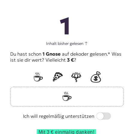
1
Inhalt bisher gelesen
↑
Du hast schon
1 Gnose
auf dekoder gelesen.* Was
ist sie dir wert? Vielleicht
3 €
?
☕️
🍕
🌹
💰
☕️
Switch
Ich will regelmäßig unterstützen
Mit 3 € einmalig danken!