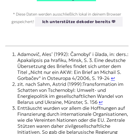
* Diese Daten werden ausschließlich lokal in deinem Browser
gespeichert!
Ich unterstütze dekoder bereits 🫶
Adamovič, Ales’ (1992): Čarnobyl’ i ŭlada, in: ders.:
Apakalipsis pa hrafiku, Minsk, S. 3. Eine deutsche
Übersetzung des Briefes findet sich unter dem
Titel „Nicht nur ein AKW: Ein Brief an Michail S.
Gorbačev“ in Osteuropa 4/2006, S. 19-24
↩︎
zit. nach Sahm, Astrid (1999):Transformation im
Schatten von Tschernobyl: Umwelt- und
Energiepolitik im gesellschaftlichen Wandel von
Belarus und Ukraine, Münster, S. 156
↩︎
Enttäuscht wurden vor allem die Hoffnungen auf
Finanzierung durch internationale Organisationen,
wie die Vereinten Nationen oder die EU. Zentrale
Stützen waren daher zivilgesellschaftliche
Initiativen. So gab die belarusische Regierung