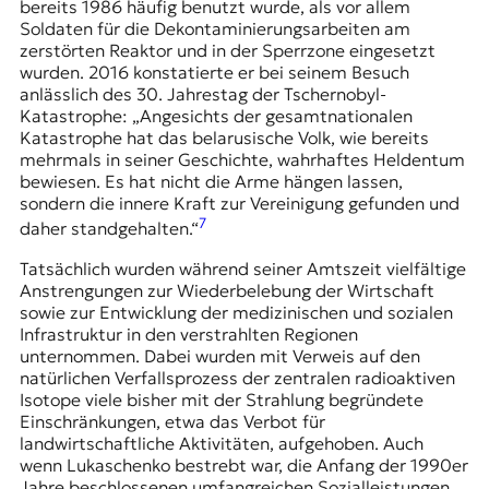
bereits 1986 häufig benutzt wurde, als vor allem
Soldaten für die Dekontaminierungsarbeiten am
zerstörten Reaktor und in der Sperrzone eingesetzt
wurden. 2016 konstatierte er bei seinem Besuch
anlässlich des 30. Jahrestag der Tschernobyl-
Katastrophe: „Angesichts der gesamtnationalen
Katastrophe hat das belarusische Volk, wie bereits
mehrmals in seiner Geschichte, wahrhaftes Heldentum
bewiesen. Es hat nicht die Arme hängen lassen,
sondern die innere Kraft zur Vereinigung gefunden und
7
daher standgehalten.“
Tatsächlich wurden während seiner Amtszeit vielfältige
Anstrengungen zur Wiederbelebung der Wirtschaft
sowie zur Entwicklung der medizinischen und sozialen
Infrastruktur in den verstrahlten Regionen
unternommen. Dabei wurden mit Verweis auf den
natürlichen Verfallsprozess der zentralen radioaktiven
Isotope viele bisher mit der Strahlung begründete
Einschränkungen, etwa das Verbot für
landwirtschaftliche Aktivitäten, aufgehoben. Auch
wenn Lukaschenko bestrebt war, die Anfang der 1990er
Jahre beschlossenen umfangreichen Sozialleistungen