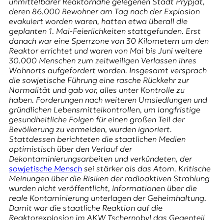
E
unmittelbarer Reaktornähe gelegenen Stadt
Prypjat
,
deren 86.000 Bewohner am Tag nach der Explosion
K
evakuiert worden waren, hatten etwa überall die
geplanten
1. Mai-Feierlichkeiten
stattgefunden. Erst
O
danach war eine Sperrzone von 30 Kilometern um den
Reaktor errichtet und waren von Mai bis Juni weitere
D
30.000 Menschen zum zeitweiligen Verlassen ihres
Wohnorts aufgefordert worden. Insgesamt versprach
E
die sowjetische Führung eine rasche Rückkehr zur
Normalität und gab vor, alles unter Kontrolle zu
R
haben. Forderungen nach weiteren Umsiedlungen und
gründlichen Lebens­mittel­kontrollen, um langfristige
gesundheitliche Folgen für einen großen Teil der
W
Bevölkerung zu ver­meiden, wurden ignoriert.
i
Stattdessen berichteten die staatlichen Medien
s
optimistisch über den Verlauf der
s
Dekontaminierungsarbeiten und verkündeten, der
e
sowjetische Mensch
sei stärker als das Atom. Kritische
n
Meinungen über die Risiken der radioaktiven Strahlung
,
wurden nicht veröffentlicht, Informationen über die
J
reale Kontaminierung unterlagen der Geheim­haltung.
o
Damit war die staatliche Reaktion auf die
u
Reaktorexplosion im AKW Tschernobyl das Gegenteil