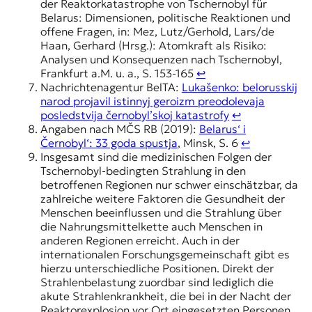
der Reaktorkatastrophe von Tschernobyl für
Belarus: Dimensionen, politische Reaktionen und
offene Fragen, in: Mez, Lutz/Gerhold, Lars/de
Haan, Gerhard (Hrsg.): Atomkraft als Risiko:
Analysen und Konsequenzen nach Tschernobyl,
Frankfurt a.M. u. a., S. 153-165
↩︎
Nachrichtenagentur BelTA:
Lukašenko: belorusskij
narod projavil istinnyj geroizm preodolevaja
posledstvija černobyl’skoj katastrofy
↩︎
Angaben nach MČS RB (2019):
Belarus‘ i
Černobyl‘: 33 goda spustja
, Minsk, S. 6
↩︎
Insgesamt sind die medizinischen Folgen der
Tschernobyl-bedingten Strahlung in den
betroffenen Regionen nur schwer einschätzbar, da
zahlreiche weitere Faktoren die Gesundheit der
Menschen beeinflussen und die Strahlung über
die Nahrungsmittelkette auch Menschen in
anderen Regionen erreicht. Auch in der
internationalen Forschungsgemeinschaft gibt es
hierzu unterschiedliche Positionen. Direkt der
Strahlenbelastung zuordbar sind lediglich die
akute Strahlenkrankheit, die bei in der Nacht der
Reaktorexplosion vor Ort eingesetzten Personen