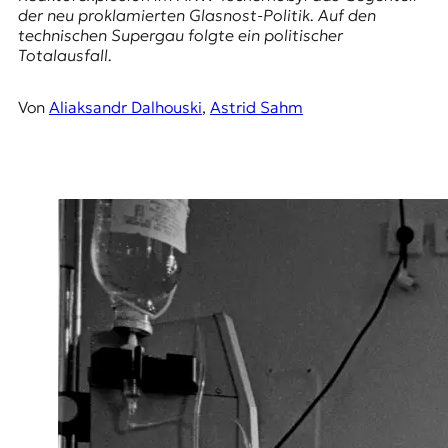
r
der neu proklamierten Glasnost-Politik. Auf den
n
technischen Supergau folgte ein politischer
a
Totalausfall.
l
i
s
Von
Aliaksandr Dalhouski
,
Astrid Sahm
m
u
s
u
n
d
M
e
d
i
e
n
k
o
m
p
e