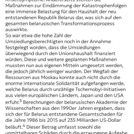
Maßnahmen zur Eindämmung der Katastrophenfolgen
eine immense Belastung für den Haushalt der neu
entstandenen Republik Belarus dar, was sich auf den
gesamten belarusischen Transformationsprozess
auswirkte.
So war etwa die hohe Zahl der
Umsiedlungsberechtigten noch in der Annahme
festgelegt worden, dass die Umsiedlungen
überwiegend durch den Unionshaushalt finanziert
würden. Diese und weitere geplanten Maßnahmen
mussten nun aus eigenen Mitteln umgesetzt werden,
die jedoch jährlich weniger wurden. Der Wegfall der
Ressourcen aus Moskau konnte auch nicht durch die
enorme internationale Solidarität aufgefangen werde,
welche Belarus durch unzählige Tschernobyl-Initiativen
aus vielen europäischen Ländern, Japan und den USA
3
erfuhr.
Berechnungen der belarusischen Akademie der
Wissenschaften aus den 1990er Jahren ergaben, dass
sich der für Belarus entstandene Gesamtschaden für
die Jahre 1986 bis 2015 auf 235 Milliarden US-Dollar
4
beläuft.
Dieser Betrag umfasst sowohl die
unmittelbaren Schäden durch die erzwungene Aufgabe