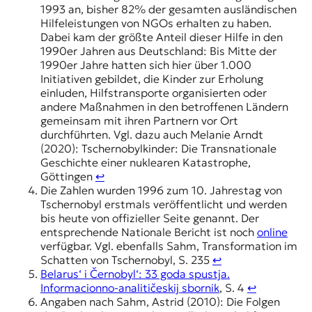
1993 an, bisher 82% der gesamten ausländischen
Hilfeleistungen von NGOs erhalten zu haben.
Dabei kam der größte Anteil dieser Hilfe in den
1990er Jahren aus Deutschland: Bis Mitte der
1990er Jahre hatten sich hier über 1.000
Initiativen gebildet, die Kinder zur Erholung
einluden, Hilfstransporte organisierten oder
andere Maßnahmen in den betroffenen Ländern
gemeinsam mit ihren Partnern vor Ort
durchführten. Vgl. dazu auch Melanie Arndt
(2020): Tschernobylkinder: Die Transnationale
Geschichte einer nuklearen Katastrophe,
Göttingen
↩︎
Die Zahlen wurden 1996 zum 10. Jahrestag von
Tschernobyl erstmals veröffentlicht und werden
bis heute von offizieller Seite genannt. Der
entsprechende Nationale Bericht ist noch
online
verfügbar. Vgl. ebenfalls Sahm, Transformation im
Schatten von Tschernobyl, S. 235
↩︎
Belarus‘ i Černobyl‘: 33 goda spustja.
Informacionno-analitičeskij sbornik
, S. 4
↩︎
Angaben nach Sahm, Astrid (2010): Die Folgen