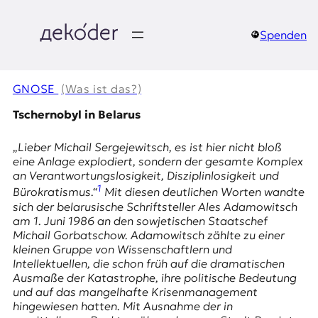
Zum
Inhalt
springen
Spenden
д
e
GNOSE
(Was ist das?)
k
Tschernobyl in Belarus
o
„Lieber Michail Sergejewitsch, es ist hier nicht bloß
eine Anlage explodiert, sondern der gesamte Komplex
d
an Verantwortungslosigkeit, Disziplin­losigkeit und
1
Bürokratismus.“
Mit diesen deutlichen Worten wandte
e
sich der belarusische Schrift­steller Ales Adamowitsch
am 1. Juni 1986 an den sowjetischen Staatschef
r
Michail Gorbatschow. Adamowitsch zählte zu einer
kleinen Gruppe von Wissenschaftlern und
|
Intellektuellen, die schon früh auf die dramatischen
Ausmaße der Katastrophe, ihre politische Bedeutung
D
und auf das mangelhafte Krisenmanagement
hingewiesen hatten. Mit Ausnahme der in